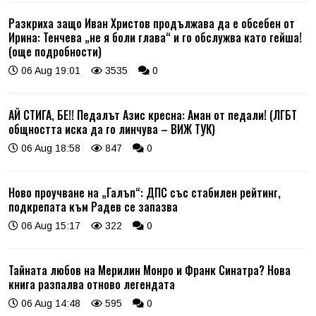
Разкриха защо Иван Христов продължава да е обсебен от
Ирина: Тенчева „не я боли глава“ и го обслужва като гейша!
(още подробности)
06 Aug 19:01
3535
0
АЙ СТИГА, БЕ!! Педалът Азис кресна: Аман от педали! (ЛГБТ
общността иска да го линчува – ВИЖ ТУК)
06 Aug 18:58
847
0
Ново проучване на „Галъп“: ДПС със стабилен рейтинг,
подкрепата към Радев се запазва
06 Aug 15:17
322
0
Тайната любов на Мерилин Монро и Франк Синатра? Нова
книга разпалва отново легендата
06 Aug 14:48
595
0