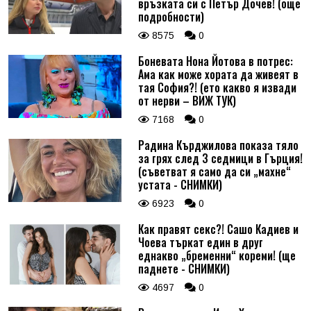
връзката си с Петър Дочев! (още
подробности)
8575
0
Боневата Нона Йотова в потрес:
Ама как може хората да живеят в
тая София?! (ето какво я извади
от нерви – ВИЖ ТУК)
7168
0
Радина Кърджилова показа тяло
за грях след 3 седмици в Гърция!
(съветват я само да си „махне“
устата - СНИМКИ)
6923
0
Как правят секс?! Сашо Кадиев и
Чоева търкат един в друг
еднакво „бременни“ кореми! (ще
паднете - СНИМКИ)
4697
0