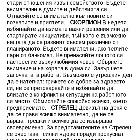
стари отношения извън семейството. Бъдете
внимателни в думите и действията си.
Отнасяйте се внимателно към новите си
познатите и приятели.
СКОРПИОН
В неделя
избягвайте да взимате важни решения или да
стартирате инициативи, тъй като е възможно
нещата да се развият съвсем различно от
планираното. Бъдете внимателни, ако теглите
пари от банкомат. Не пренасяйте лошото си
настроение върху любимия човек. Обърнете
внимание и на хората в дома си. Завършете
започнатата работа. Възможно е утрешния ден
да е натегнат: грижете се добре за здравето
си, не се претоварвайте и избягвайте да
влизате в конфликтни ситуации на работното
си място. Обмисляйте спокойно всичко, което
предприемате.
СТРЕЛЕЦ
Девизът на деня е
да се прави всичко внимателно, да не се
вършат грешки и всичко да се извършва
своевременно. За представителите на Стрелец
се очертават силни ядове поради пропуснат