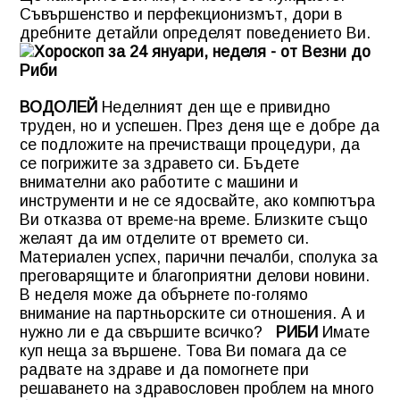
Съвършенство и перфекционизмът, дори в
дребните детайли определят поведението Ви.
ВОДОЛЕЙ
Неделният ден ще е привидно
труден, но и успешен. През деня ще е добре да
се подложите на пречистващи процедури, да
се погрижите за здравето си. Бъдете
внимателни ако работите с машини и
инструменти и не се ядосвайте, ако компютъра
Ви отказва от време-на време. Близките също
желаят да им отделите от времето си.
Материален успех, парични печалби, сполука за
преговарящите и благоприятни делови новини.
В неделя може да обърнете по-голямо
внимание на партньорските си отношения. А и
нужно ли е да свършите всичко?
РИБИ
Имате
куп неща за вършене. Това Ви помага да се
радвате на здраве и да помогнете при
решаването на здравословен проблем на много