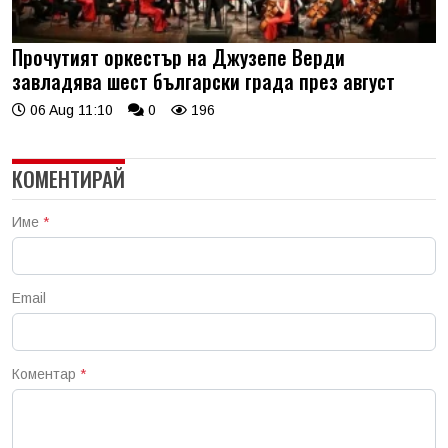
Прочутият оркестър на Джузепе Верди
завладява шест български града през август
06 Aug 11:10
0
196
КОМЕНТИРАЙ
Име
*
Email
Коментар
*