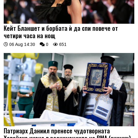
Кейт Бланшет и борбата ѝ да спи повече от
четири часа на нощ
06 Aug 14:30
0
651
Патриарх Даниил пренесе чудотворната