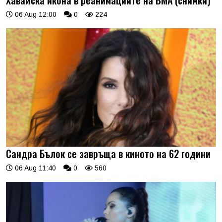
Хавайска икона в реанимациите на ВМА (снимки)
06 Aug 12:00
0
224
Сандра Бълок се завръща в киното на 62 години
06 Aug 11:40
0
560