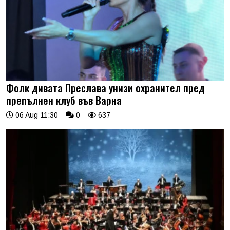
Фолк дивата Преслава унизи охранител пред
препълнен клуб във Варна
06 Aug 11:30
0
637