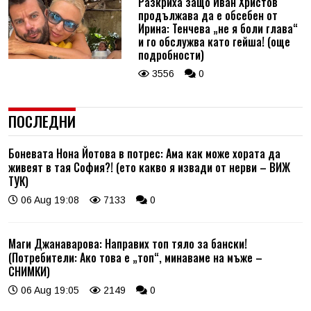
Разкриха защо Иван Христов
продължава да е обсебен от
Ирина: Тенчева „не я боли глава“
и го обслужва като гейша! (още
подробности)
3556
0
ПОСЛЕДНИ
Боневата Нона Йотова в потрес: Ама как може хората да
живеят в тая София?! (ето какво я извади от нерви – ВИЖ
ТУК)
06 Aug 19:08
7133
0
Маги Джанаварова: Направих топ тяло за бански!
(Потребители: Ако това е „топ“, минаваме на мъже –
СНИМКИ)
06 Aug 19:05
2149
0