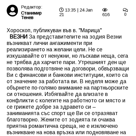
Редактор:
13:35 | 24 Jan
Станимир
21
616
0
Тенев
Хороскоп, публикуван във в. "Марица"
ВЕЗНИ
За представителите на зодия Везни
възникват лични ангажименти при
реализирането на желани цели. Не се
изкушавайте от ненужни, но лъскави неща, сега
не трябва да харчите пари. Утрешният ден ще
позволява подготвяне на договори, обвързващи
Ви с финансови и банкови институции, които са
от значение за работата ви. В неделя може да
обърнете по-голямо внимание на партньорските
си отношения. Избягвайте да влизате в
конфликти с колегите на работното си място и
се грижете добре за здравето си –
заниманията със спорт ще Ви се отразяват
благотворно. Жените от зодията ги очаква
приятна романтична среща, не е изключено
възникване на нова връзка или подновяване на