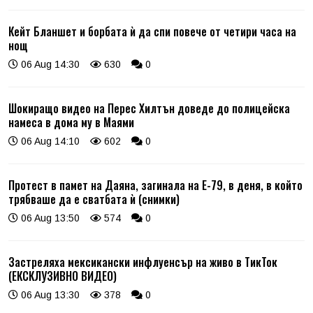
Кейт Бланшет и борбата ѝ да спи повече от четири часа на
нощ
06 Aug 14:30
630
0
Шокиращо видео на Перес Хилтън доведе до полицейска
намеса в дома му в Маями
06 Aug 14:10
602
0
Протест в памет на Даяна, загинала на Е-79, в деня, в който
трябваше да е сватбата ѝ (снимки)
06 Aug 13:50
574
0
Застреляха мексикански инфлуенсър на живо в ТикТок
(ЕКСКЛУЗИВНО ВИДЕО)
06 Aug 13:30
378
0