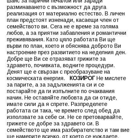
шанс за парични печалби или заради
разминаването с възможност да друга
реализация от материално естество. В личен
план предстоят изненади, касаещи член от
семейството ви. Сега не е време за голяма
любов, а за приятни забавления и романтични
преживявания. Като цяло работата Ви ще
върви по план, което и обяснява доброто Ви
настроение през развитието на неделния ден.
Добре ще Ви се отразяват грижите за
здравето, почивката, водните процедури.
Денят ще е свързан с преобразуване на
космическата енергия.
КОЗИРОГ
Не мислете
за парите, а за задълженията си и се
постарайте да ги изпълните по очаквания
начин. Не оставяйте любовта да си отиде,
имате сили да я спрете. Разпределете
работата си така, че времето след обед да
използвате за себе си. Не се претоварвайте,
грижете се добре за здравето си. В
семейството ще има разбирателство и там вие
ще намерите всичко, от което се нуждаете.