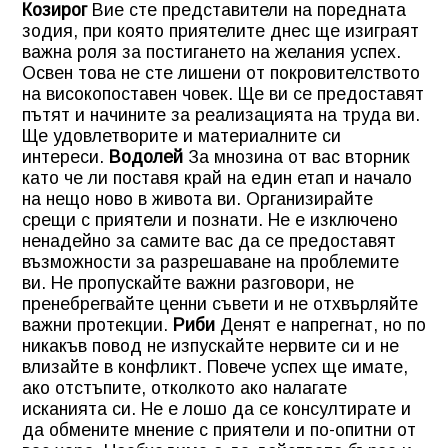
Козирог
Вие сте представители на поредната
зодия, при която приятелите днес ще изиграят
важна роля за постигането на желания успех.
Освен това не сте лишени от покровителството
на високопоставен човек. Ще ви се предоставят
пътят и начините за реализацията на труда ви.
Ще удовлетворите и материалните си
интереси.
Водолей
За мнозина от вас вторник
като че ли поставя край на един етап и начало
на нещо ново в живота ви. Организирайте
срещи с приятели и познати. Не е изключено
ненадейно за самите вас да се предоставят
възможности за разрешаване на проблемите
ви. Не пропускайте важни разговори, не
пренебрегвайте ценни съвети и не отхвърляйте
важни протекции.
Риби
Денят е напрегнат, но по
никакъв повод не изпускайте нервите си и не
влизайте в конфликт. Повече успех ще имате,
ако отстъпите, отколкото ако налагате
исканията си. Не е лошо да се консултирате и
да обмените мнение с приятели и по-опитни от