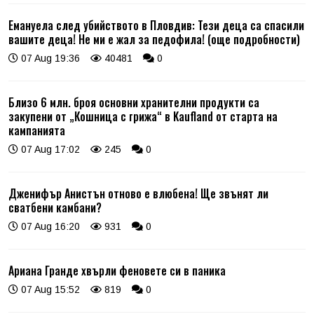
Емануела след убийството в Пловдив: Тези деца са спасили
вашите деца! Не ми е жал за педофила! (още подробности)
07 Aug 19:36
40481
0
Близо 6 млн. броя основни хранителни продукти са
закупени от „Кошница с грижа“ в Kaufland от старта на
кампанията
07 Aug 17:02
245
0
Дженифър Анистън отново е влюбена! Ще звънят ли
сватбени камбани?
07 Aug 16:20
931
0
Ариана Гранде хвърли феновете си в паника
07 Aug 15:52
819
0