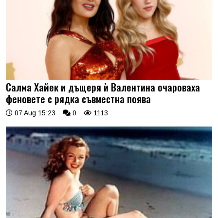
Салма Хайек и дъщеря ѝ Валентина очароваха
феновете с рядка съвместна поява
07 Aug 15:23
0
1113