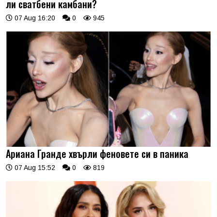
ли сватбени камбани?
07 Aug 16:20
0
945
Ариана Гранде хвърли феновете си в паника
07 Aug 15:52
0
819