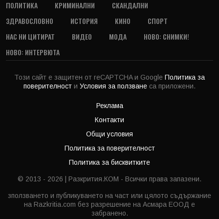
ПОЛИТИКА
КРИМИНАЛНИ
СКАНДАЛНИ
ЗДРАВОСЛОВНО
ИСТОРИЯ
КИНО
СПОРТ
НАС НИ ЦИТИРАТ
ВИДЕО
МОДА
НОВО: СНИМКИ!
НОВО: ИНТЕРВЮТА
Този сайт е защитен от reCAPTCHA и Google
Политика за
поверителност
и
Условия за ползване
са приложени.
Реклама
Контакти
Общи условия
Политика за поверителност
Политика за бисквитките
© 2013 - 2026 | Разкрития.КОМ - Всички права запазени.
зползването и публикуването на част или цялото съдържание
на Razkritia.com без разрешение на Асмара ЕООД е
забранено.