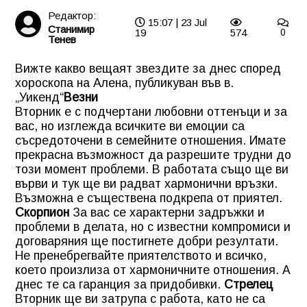
Редактор:
15:07 | 23 Jul
Станимир
19
574
0
Тенев
Вижте какво вещаят звездите за днес според
хороскопа на Алена, публикуван във в.
„Уикенд“
Везни
Вторник е с подчертани любовни оттенъци и за
вас, но изглежда всичките ви емоции са
съсредоточени в семейните отношения. Имате
прекрасна възможност да разрешите трудни до
този момент проблеми. В работата също ще ви
върви и тук ще ви радват хармонични връзки.
Възможна е съществена подкрепа от приятел.
Скорпион
За вас се характерни задръжки и
проблеми в делата, но с известни компромиси и
договаряния ще постигнете добри резултати.
Не пренебрегвайте приятелството и всичко,
което произлиза от хармоничните отношения. А
днес те са гаранция за придобивки.
Стрелец
Вторник ще ви затрупа с работа, като не са