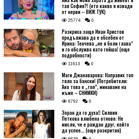
тая София?! (ето какво я извади
от нерви – ВИЖ ТУК)
25774
0
Разкриха защо Иван Христов
продължава да е обсебен от
Ирина: Тенчева „не я боли глава“
и го обслужва като гейша! (още
подробности)
11613
0
Маги Джанаварова: Направих топ
тяло за бански! (Потребители:
Ако това е „топ“, минаваме на
мъже – СНИМКИ)
8792
0
Зоран да го духа!! Силвия
Петкова влюбена отново: Не
мисля, че е раждан друг, който
да успее... (още разкрития)
6629
0