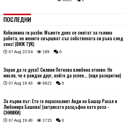
ПОСЛЕДНИ
Кобилкина ги разби: Мъжете днес се смятат за голяма
работа, но жените свършват със собствената си ръка след
секс! (ВИЖ ТУК)
07 Aug 23:54
189
0
Зоран да го духа!! Силвия Петкова влюбена отново: Не
мисля, че е раждан друг, който да успее... (още разкрития)
07 Aug 19:43
6622
0
За първи път: Ето го порасналият Анди на Башар Рахал и
Любомира Башева! (актрисата разцъфна като роза -
СНИМКИ)
07 Aug 19:40
1715
0