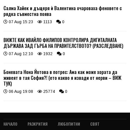
Салма Хайек и дъщеря ѝ Валентина очароваха феновете с
рядка съвместна поява
07 Aug 15:23
1113
0
ВИЖТЕ КАК ИВАЙЛО ФИЛИПОВ КОНТРОЛИРА ДИГИТАЛНАТА
ДЪРЖАВА ЗАД ГЪРБА НА ПРАВИТЕЛСТВОТО? (РАЗСЛЕДВАНЕ)
07 Aug 12:10
1932
0
Боневата Нона Йотова в потрес: Ама как може хората да
живеят в тая София?! (ето какво я извади от нерви – ВИЖ
ТУК)
06 Aug 19:08
25774
0
НАЧАЛО
РАЗКРИТИЯ
ЛЮБОПИТНИ
СВЯТ