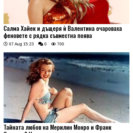
Салма Хайек и дъщеря ѝ Валентина очароваха
феновете с рядка съвместна поява
07 Aug 15:23
0
700
Тайната любов на Мерилин Монро и Франк