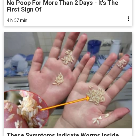
No Poop For More Than 2 Days - It's The
First Sign Of
4 h 57 min
These Symptoms Indicate Worms Inside