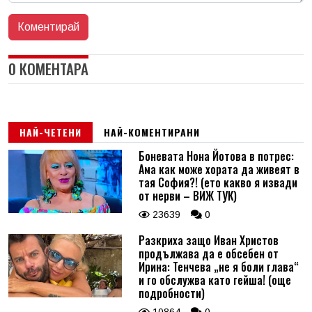
0 КОМЕНТАРА
НАЙ-ЧЕТЕНИ
НАЙ-КОМЕНТИРАНИ
Боневата Нона Йотова в потрес:
Ама как може хората да живеят в
тая София?! (ето какво я извади
от нерви – ВИЖ ТУК)
23639
0
Разкриха защо Иван Христов
продължава да е обсебен от
Ирина: Тенчева „не я боли глава“
и го обслужва като гейша! (още
подробности)
10864
0