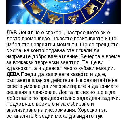
ЛЪВ
Денят не е спокоен, настроението ви е
доста променливо. Търсете позитивното и ще
избегнете неприятни моменти. Ще се срещнете
с хора, на които отдавна сте искали да
направите добро впечатление. Вечерта е време
за всякакви творчески занятия. Те ще ви
вдъхновят, а и донесат много хубави емоции.
ДЕВА
Преди да започнете каквото и да е,
съставете план за действие. Не разчитайте на
своето умение да импровизирате и да взимате
решения в движение. Доста по-лесно ще е да
действате по предварително зададени задачи.
Подходящо време е и за събиране и
анализиране на информация.
Хороскоп за
останалите 6 зодии може да видите
тук
.