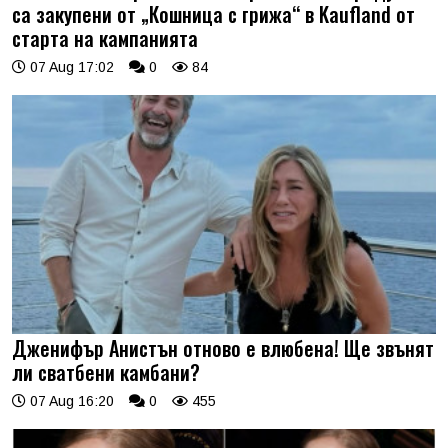
са закупени от „Кошница с грижа“ в Kaufland от
старта на кампанията
07 Aug 17:02
0
84
Дженифър Анистън отново е влюбена! Ще звънят
ли сватбени камбани?
07 Aug 16:20
0
455