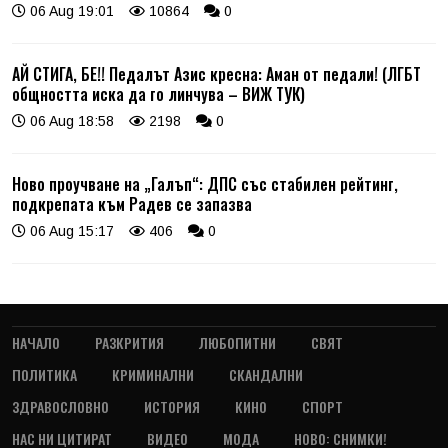
06 Aug 19:01
10864
0
АЙ СТИГА, БЕ!! Педалът Азис кресна: Аман от педали! (ЛГБТ
общността иска да го линчува – ВИЖ ТУК)
06 Aug 18:58
2198
0
Ново проучване на „Галъп“: ДПС със стабилен рейтинг,
подкрепата към Радев се запазва
06 Aug 15:17
406
0
НАЧАЛО
РАЗКРИТИЯ
ЛЮБОПИТНИ
СВЯТ
ПОЛИТИКА
КРИМИНАЛНИ
СКАНДАЛНИ
ЗДРАВОСЛОВНО
ИСТОРИЯ
КИНО
СПОРТ
НАС НИ ЦИТИРАТ
ВИДЕО
МОДА
НОВО: СНИМКИ!