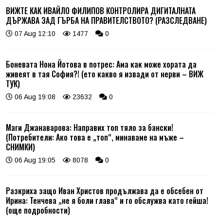
ВИЖТЕ КАК ИВАЙЛО ФИЛИПОВ КОНТРОЛИРА ДИГИТАЛНАТА
ДЪРЖАВА ЗАД ГЪРБА НА ПРАВИТЕЛСТВОТО? (РАЗСЛЕДВАНЕ)
07 Aug 12:10
1477
0
Боневата Нона Йотова в потрес: Ама как може хората да
живеят в тая София?! (ето какво я извади от нерви – ВИЖ
ТУК)
06 Aug 19:08
23632
0
Маги Джанаварова: Направих топ тяло за бански!
(Потребители: Ако това е „топ“, минаваме на мъже –
СНИМКИ)
06 Aug 19:05
8078
0
Разкриха защо Иван Христов продължава да е обсебен от
Ирина: Тенчева „не я боли глава“ и го обслужва като гейша!
(още подробности)