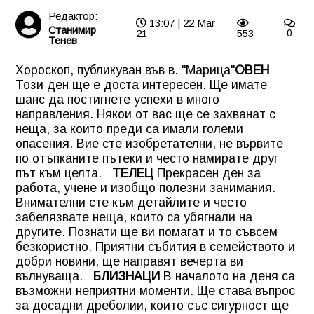
Редактор:
13:07 | 22 Mar
Станимир
21
553
0
Тенев
Хороскоп, публикуван във в. "Марица"
ОВЕН
Този ден ще е доста интересен. Ще имате
шанс да постигнете успехи в много
направления. Някои от вас ще се захванат с
неща, за които преди са имали големи
опасения. Вие сте изобретателни, не вървите
по отъпканите пътеки и често намирате друг
път към целта.
ТЕЛЕЦ
Прекрасен ден за
работа, учене и изобщо полезни занимания.
Внимателни сте към детайлите и често
забелязвате неща, които са убягнали на
другите. Познати ще ви помагат и то съвсем
безкористно. Приятни събития в семейството и
добри новини, ще направят вечерта ви
вълнуваща.
БЛИЗНАЦИ
В началото на деня са
възможни неприятни моменти. Ще става въпрос
за досадни дреболии, които със сигурност ще