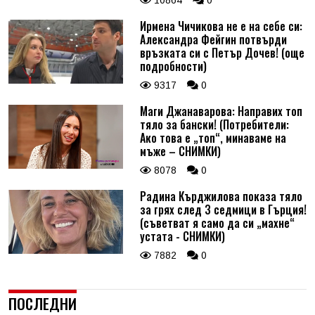
Ирмена Чичикова не е на себе си:
Александра Фейгин потвърди
връзката си с Петър Дочев! (още
подробности)
9317
0
Маги Джанаварова: Направих топ
тяло за бански! (Потребители:
Ако това е „топ“, минаваме на
мъже – СНИМКИ)
8078
0
Радина Кърджилова показа тяло
за грях след 3 седмици в Гърция!
(съветват я само да си „махне“
устата - СНИМКИ)
7882
0
ПОСЛЕДНИ