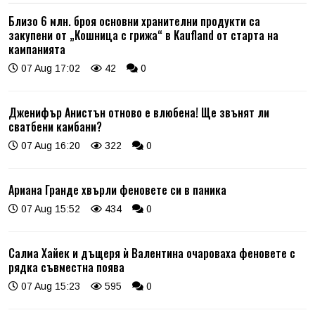
Близо 6 млн. броя основни хранителни продукти са
закупени от „Кошница с грижа“ в Kaufland от старта на
кампанията
07 Aug 17:02
42
0
Дженифър Анистън отново е влюбена! Ще звънят ли
сватбени камбани?
07 Aug 16:20
322
0
Ариана Гранде хвърли феновете си в паника
07 Aug 15:52
434
0
Салма Хайек и дъщеря ѝ Валентина очароваха феновете с
рядка съвместна поява
07 Aug 15:23
595
0