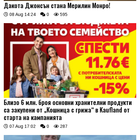
Дакота Джонсън стана Мерилин Монро!
08 Aug 14:24
0
595
Близо 6 млн. броя основни хранителни продукти
са закупени от „Кошница с грижа“ в Kaufland от
старта на кампанията
07 Aug 17:02
0
287