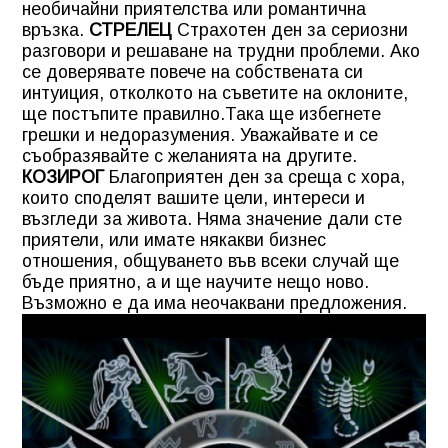
необичайни приятелства или романтична
връзка.
СТРЕЛЕЦ
Страхотен ден за сериозни
разговори и решаване на трудни проблеми. Ако
се доверявате повече на собствената си
интуиция, отколкото на съветите на оклоните,
ще постъпите правилно.Така ще избегнете
грешки и недоразумения. Уважайвате и се
съобразявайте с желанията на другите.
КОЗИРОГ
Благоприятен ден за среща с хора,
които споделят вашите цели, интереси и
възгледи за живота. Няма значение дали сте
приятели, или имате някакви бизнес
отношения, общуването във всеки случай ще
бъде приятно, а и ще научите нещо ново.
Възможно е да има неочаквани предложения.