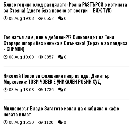
Близо година след раздялата: Ивана РАЗТЪРСИ с истината
за Стояна! (двете бяха повече от сестри – ВИЖ ТУК)
08 Aug 19:03
6552
0
Тоя нагъл ли е, или е дебилен?!? Синковецът на Тони
Стораро шпори без книжка в Слънчака! (Емрах е за пандиза
- СНИМКИ)
08 Aug 19:00
3857
0
Николай Попов за фалшивия пиар на адв. Димитър
Марковски: ТОЗИ ЧОВЕК Е УНИКАЛЕН РОБИН ХУД
08 Aug 18:08
1736
0
Милионерът Владо Загатото искал да снабдява с кафе
новата власт
08 Aug 15:30
1120
0