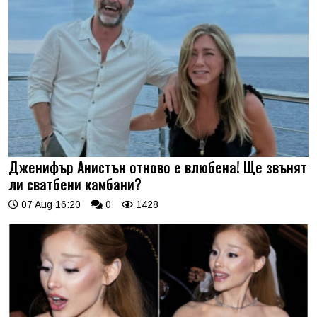
Дженифър Анистън отново е влюбена! Ще звънят
ли сватбени камбани?
07 Aug 16:20
0
1428