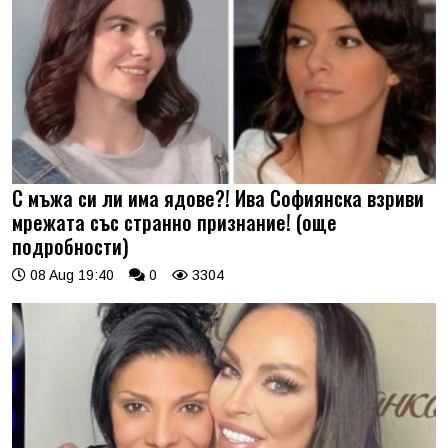
С мъжа си ли има ядове?! Ива Софиянска взриви
мрежата със странно признание! (още
подробности)
08 Aug 19:40
0
3304