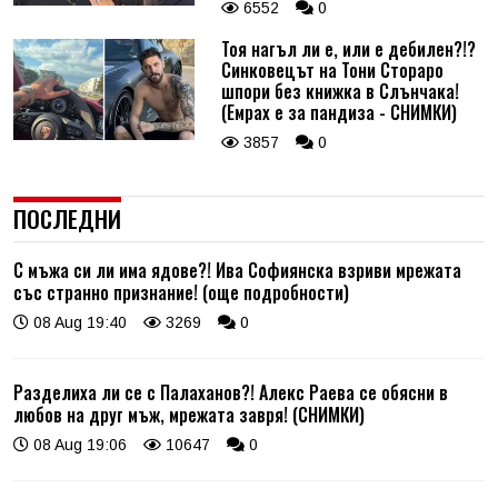
6552
0
Тоя нагъл ли е, или е дебилен?!?
Синковецът на Тони Стораро
шпори без книжка в Слънчака!
(Емрах е за пандиза - СНИМКИ)
3857
0
ПОСЛЕДНИ
С мъжа си ли има ядове?! Ива Софиянска взриви мрежата
със странно признание! (още подробности)
08 Aug 19:40
3269
0
Разделиха ли се с Палаханов?! Алекс Раева се обясни в
любов на друг мъж, мрежата завря! (СНИМКИ)
08 Aug 19:06
10647
0