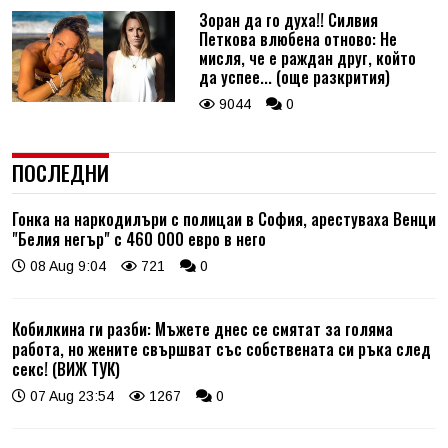
Зоран да го духа!! Силвия
Петкова влюбена отново: Не
мисля, че е раждан друг, който
да успее... (още разкрития)
9044
0
ПОСЛЕДНИ
Гонка на наркодилъри с полицаи в София, арестуваха Венци
"Белия негър" с 460 000 евро в него
08 Aug 9:04
721
0
Кобилкина ги разби: Мъжете днес се смятат за голяма
работа, но жените свършват със собствената си ръка след
секс! (ВИЖ ТУК)
07 Aug 23:54
1267
0