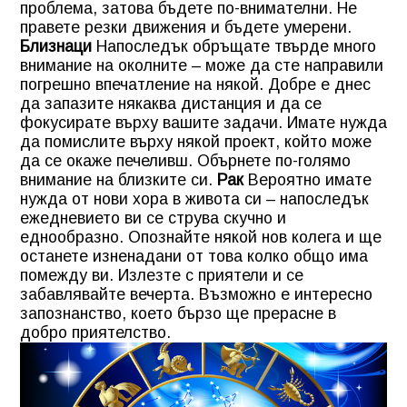
проблема, затова бъдете по-внимателни. Не
правете резки движения и бъдете умерени.
Близнаци
Напоследък обръщате твърде много
внимание на околните – може да сте направили
погрешно впечатление на някой. Добре е днес
да запазите някаква дистанция и да се
фокусирате върху вашите задачи. Имате нужда
да помислите върху някой проект, който може
да се окаже печеливш. Обърнете по-голямо
внимание на близките си.
Рак
Вероятно имате
нужда от нови хора в живота си – напоследък
ежедневието ви се струва скучно и
еднообразно. Опознайте някой нов колега и ще
останете изненадани от това колко общо има
помежду ви. Излезте с приятели и се
забавлявайте вечерта. Възможно е интересно
запознанство, което бързо ще прерасне в
добро приятелство.