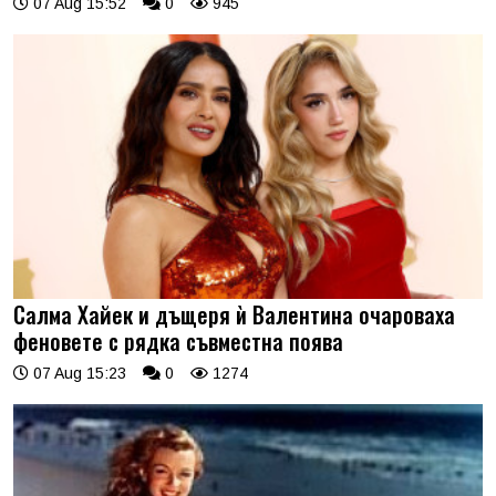
07 Aug 15:52
0
945
Салма Хайек и дъщеря ѝ Валентина очароваха
феновете с рядка съвместна поява
07 Aug 15:23
0
1274