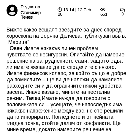
Редактор:
13:14 | 12 Feb
Станимир
20
651
0
Тенев
Вижте какво вещаят звездите за днес според
хороскопа на Боряна Делчева, публикуван във в.
„Марица“
Овен
Имате някакъв личен проблем –
чувствате се несигурсни. Опитайте да намерие
решение на затруднението сами, защото едва
ли имате желание да го споделите с някого.
Имате финансов колапс, за който също е добре
да помислите – ще ви де наложи да намалите
разходите си и да ограничите някои удобства
засега. Иначе казано, минете на пестелив
режим.
Телец
Имате нужда да говорите с
половинката си – усещате, че напоследък има
някакво напрежение между вас, но сте решили
да го игнорирате. Погледнете и от нейната
гледна точка, стойте далеч от конфликти. Ще
мине време, докато намерите решение на