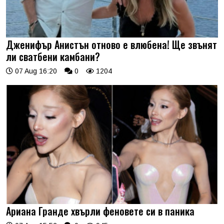
Дженифър Анистън отново е влюбена! Ще звънят
ли сватбени камбани?
07 Aug 16:20
0
1204
Ариана Гранде хвърли феновете си в паника