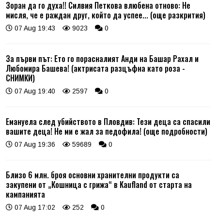
Зоран да го духа!! Силвия Петкова влюбена отново: Не
мисля, че е раждан друг, който да успее... (още разкрития)
07 Aug 19:43
9023
0
За първи път: Ето го порасналият Анди на Башар Рахал и
Любомира Башева! (актрисата разцъфна като роза -
СНИМКИ)
07 Aug 19:40
2597
0
Емануела след убийството в Пловдив: Тези деца са спасили
вашите деца! Не ми е жал за педофила! (още подробности)
07 Aug 19:36
59689
0
Близо 6 млн. броя основни хранителни продукти са
закупени от „Кошница с грижа“ в Kaufland от старта на
кампанията
07 Aug 17:02
252
0