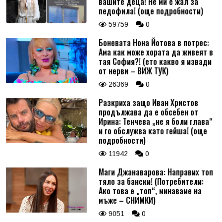
вашите деца! Не ми е жал за
педофила! (още подробности)
59759
0
Боневата Нона Йотова в потрес:
Ама как може хората да живеят в
тая София?! (ето какво я извади
от нерви – ВИЖ ТУК)
26369
0
Разкриха защо Иван Христов
продължава да е обсебен от
Ирина: Тенчева „не я боли глава“
и го обслужва като гейша! (още
подробности)
11942
0
Маги Джанаварова: Направих топ
тяло за бански! (Потребители:
Ако това е „топ“, минаваме на
мъже – СНИМКИ)
9051
0