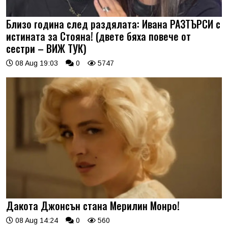
Близо година след раздялата: Ивана РАЗТЪРСИ с
истината за Стояна! (двете бяха повече от
сестри – ВИЖ ТУК)
08 Aug 19:03
0
5747
Дакота Джонсън стана Мерилин Монро!
08 Aug 14:24
0
560