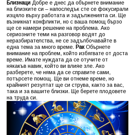
Близнаци
Добре е днес да обърнете внимание
на близките си – напоследък сте се фокусирали
изцяло върху работата и задълженията си. Ще
възникнат конфликти, но с ваша помощ бързо
ще се намери решение на проблема. Ако
сериозните теми на разговор водят до
неразбирателства, не се задълбочавайте в
една тема за много време.
Рак
Обърнете
внимание на проблем, който избягвате от доста
време. Имате нуждата да се отучите от
някакъв навик, който ви влияе зле. Ако
разберете, че няма да се справите сами,
потърсете помощ. Ще ви отнеме време, но
крайният резултат ще си струва, както за вас,
така и за вашите близки. Ще берете плодовете
на труда си.