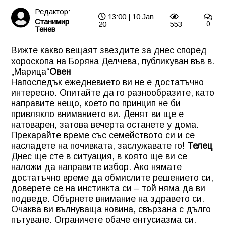
Редактор:
13:00 | 10 Jan
Станимир
20
553
0
Тенев
Вижте какво вещаят звездите за днес според
хороскопа на Боряна Делчева, публикуван във в.
„Марица“
Овен
Напоследък ежедневието ви не е достатъчно
интересно. Опитайте да го разнообразите, като
направите нещо, което по принцип не би
привлякло вниманието ви. Денят ви ще е
натоварен, затова вечерта останете у дома.
Прекарайте време със семейството си и се
насладете на почивката, заслужавате го!
Телец
Днес ще сте в ситуация, в която ще ви се
наложи да направите избор. Ако нямате
достатъчно време да обмислите решението си,
доверете се на инстинкта си – той няма да ви
подведе. Обърнете внимание на здравето си.
Очаква ви вълнуваща новина, свързана с дълго
пътуване. Ограничете обаче ентусиазма си.