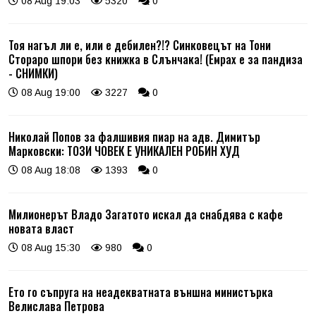
08 Aug 19:03
5320
0
Тоя нагъл ли е, или е дебилен?!? Синковецът на Тони
Стораро шпори без книжка в Слънчака! (Емрах е за пандиза
- СНИМКИ)
08 Aug 19:00
3227
0
Николай Попов за фалшивия пиар на адв. Димитър
Марковски: ТОЗИ ЧОВЕК Е УНИКАЛЕН РОБИН ХУД
08 Aug 18:08
1393
0
Милионерът Владо Загатото искал да снабдява с кафе
новата власт
08 Aug 15:30
980
0
Ето го съпруга на неадекватната външна министърка
Велислава Петрова