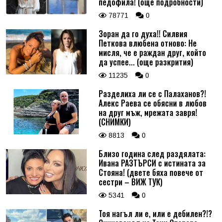
педофила! (още подробности)
78771
0
Зоран да го духа!! Силвия
Петкова влюбена отново: Не
мисля, че е раждан друг, който
да успее... (още разкрития)
11235
0
Разделиха ли се с Палаханов?!
Алекс Раева се обясни в любов
на друг мъж, мрежата завря!
(СНИМКИ)
8813
0
Близо година след раздялата:
Ивана РАЗТЪРСИ с истината за
Стояна! (двете бяха повече от
сестри – ВИЖ ТУК)
5341
0
Тоя нагъл ли е, или е дебилен?!?