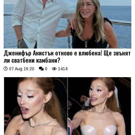
Дженифър Анистън отново е влюбена! Ще звънят
ли сватбени камбани?
07 Aug 16:20
0
1414