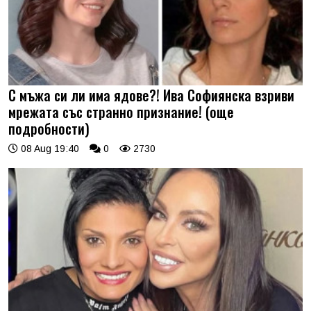
С мъжа си ли има ядове?! Ива Софиянска взриви
мрежата със странно признание! (още
подробности)
08 Aug 19:40
0
2730