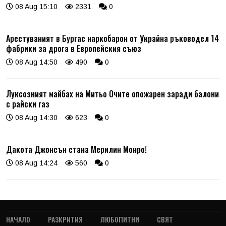
08 Aug 15:10
2331
0
Арестуваният в Бургас наркобарон от Украйна ръководел 14
фабрики за дрога в Европейския съюз
08 Aug 14:50
490
0
Луксозният майбах на Митьо Очите опожарен заради балони
с райски газ
08 Aug 14:30
623
0
Дакота Джонсън стана Мерилин Монро!
08 Aug 14:24
560
0
НАЧАЛО
РАЗКРИТИЯ
ЛЮБОПИТНИ
СВЯТ