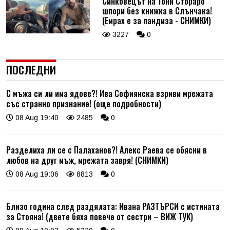
Синковецът на Тони Стораро
шпори без книжка в Слънчака!
(Емрах е за пандиза - СНИМКИ)
3227
0
ПОСЛЕДНИ
С мъжа си ли има ядове?! Ива Софиянска взриви мрежата
със странно признание! (още подробности)
08 Aug 19:40
2485
0
Разделиха ли се с Палаханов?! Алекс Раева се обясни в
любов на друг мъж, мрежата завря! (СНИМКИ)
08 Aug 19:06
8813
0
Близо година след раздялата: Ивана РАЗТЪРСИ с истината
за Стояна! (двете бяха повече от сестри – ВИЖ ТУК)