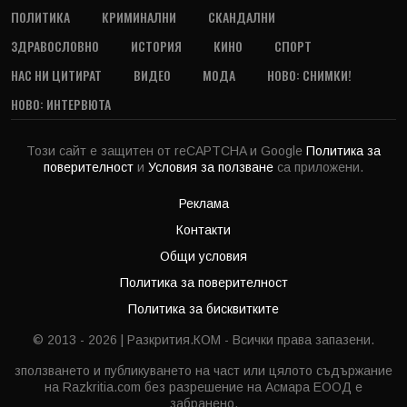
ПОЛИТИКА
КРИМИНАЛНИ
СКАНДАЛНИ
ЗДРАВОСЛОВНО
ИСТОРИЯ
КИНО
СПОРТ
НАС НИ ЦИТИРАТ
ВИДЕО
МОДА
НОВО: СНИМКИ!
НОВО: ИНТЕРВЮТА
Този сайт е защитен от reCAPTCHA и Google
Политика за
поверителност
и
Условия за ползване
са приложени.
Реклама
Контакти
Общи условия
Политика за поверителност
Политика за бисквитките
© 2013 - 2026 | Разкрития.КОМ - Всички права запазени.
зползването и публикуването на част или цялото съдържание
на Razkritia.com без разрешение на Асмара ЕООД е
забранено.