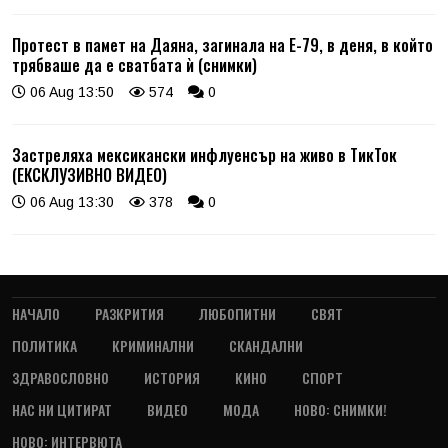
Протест в памет на Даяна, загинала на Е-79, в деня, в който
трябваше да е сватбата ѝ (снимки)
06 Aug 13:50
574
0
Застреляха мексикански инфлуенсър на живо в ТикТок
(ЕКСКЛУЗИВНО ВИДЕО)
06 Aug 13:30
378
0
НАЧАЛО
РАЗКРИТИЯ
ЛЮБОПИТНИ
СВЯТ
ПОЛИТИКА
КРИМИНАЛНИ
СКАНДАЛНИ
ЗДРАВОСЛОВНО
ИСТОРИЯ
КИНО
СПОРТ
НАС НИ ЦИТИРАТ
ВИДЕО
МОДА
НОВО: СНИМКИ!
НОВО: ИНТЕРВЮТА