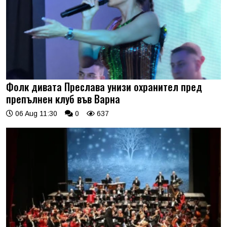
Фолк дивата Преслава унизи охранител пред
препълнен клуб във Варна
06 Aug 11:30
0
637