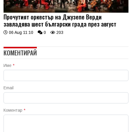
Прочутият оркестър на Джузепе Верди
завладява шест български града през август
06 Aug 11:10
0
203
КОМЕНТИРАЙ
Име
*
Email
Коментар
*