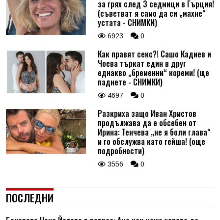
за грях след 3 седмици в Гърция!
(съветват я само да си „махне“
устата - СНИМКИ)
6923
0
Как правят секс?! Сашо Кадиев и
Чоева търкат един в друг
еднакво „бременни“ кореми! (ще
паднете - СНИМКИ)
4697
0
Разкриха защо Иван Христов
продължава да е обсебен от
Ирина: Тенчева „не я боли глава“
и го обслужва като гейша! (още
подробности)
3556
0
ПОСЛЕДНИ