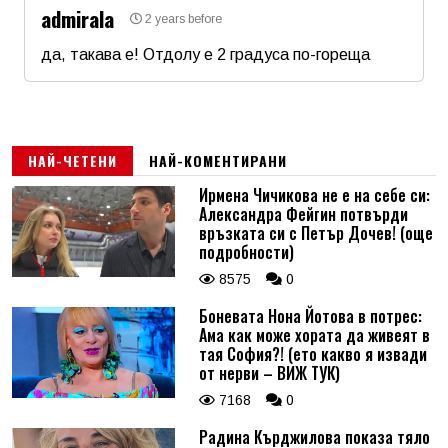
admirala
2 years before
Email
да, такава е! Отдолу е 2 градуса по-гореща
Име
*
Коментар
*
Email
НАЙ-ЧЕТЕНИ
НАЙ-КОМЕНТИРАНИ
Ирмена Чичикова не е на себе си:
Александра Фейгин потвърди
Коментар
*
връзката си с Петър Дочев! (още
подробности)
8575
0
Боневата Нона Йотова в потрес:
Ама как може хората да живеят в
тая София?! (ето какво я извади
от нерви – ВИЖ ТУК)
7168
0
Радина Кърджилова показа тяло