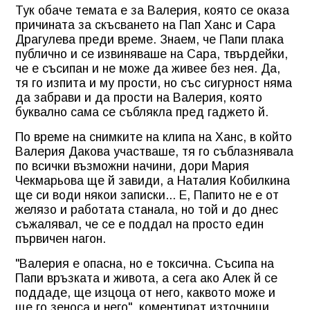
Тук обаче темата е за Валерия, която се оказа
причината за скъсването на Пап Ханс и Сара
Драгулева преди време. Знаем, че Папи плака
публично и се извиняваше на Сара, твърдейки,
че е съсипан и не може да живее без нея. Да,
тя го изпита и му прости, но със сигурност няма
да забрави и да прости на Валерия, която
буквално сама се съблякла пред гаджето й.
По време на снимките на клипа на Ханс, в който
Валерия Дакова участваше, тя го съблазнявала
по всички възможни начини, дори Мария
Чекмарьова ще й завиди, а Наталия Кобилкина
ще си води някои записки... Е, Папито не е от
желязо и работата станала, но той и до днес
съжалявал, че се е поддал на просто един
първичен нагон.
"Валерия е опасна, но е токсична. Съсипа на
Папи връзката и живота, а сега ако Алек й се
поддаде, ще изцоца от него, каквото може и
ще го зеноса и него", коментират източници.