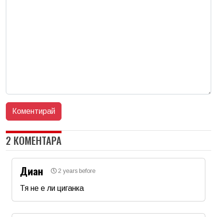
2 КОМЕНТАРА
Диан
2 years before
Тя не е ли циганка
Име
*