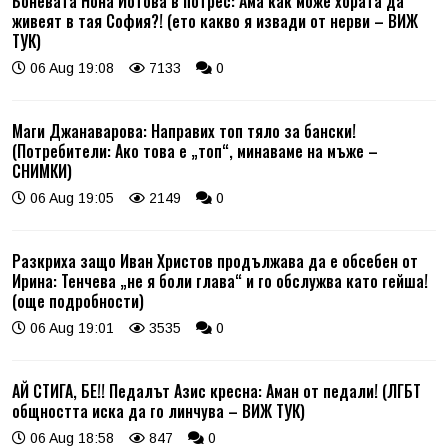
Боневата Нона Йотова в потрес: Ама как може хората да
живеят в тая София?! (ето какво я извади от нерви – ВИЖ
ТУК)
06 Aug 19:08
7133
0
Маги Джанаварова: Направих топ тяло за бански!
(Потребители: Ако това е „топ“, минаваме на мъже –
СНИМКИ)
06 Aug 19:05
2149
0
Разкриха защо Иван Христов продължава да е обсебен от
Ирина: Тенчева „не я боли глава“ и го обслужва като гейша!
(още подробности)
06 Aug 19:01
3535
0
АЙ СТИГА, БЕ!! Педалът Азис кресна: Аман от педали! (ЛГБТ
общността иска да го линчува – ВИЖ ТУК)
06 Aug 18:58
847
0