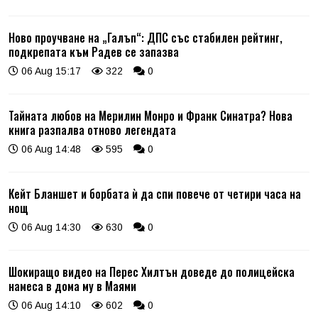
Ново проучване на „Галъп“: ДПС със стабилен рейтинг,
подкрепата към Радев се запазва
06 Aug 15:17
322
0
Тайната любов на Мерилин Монро и Франк Синатра? Нова
книга разпалва отново легендата
06 Aug 14:48
595
0
Кейт Бланшет и борбата ѝ да спи повече от четири часа на
нощ
06 Aug 14:30
630
0
Шокиращо видео на Перес Хилтън доведе до полицейска
намеса в дома му в Маями
06 Aug 14:10
602
0