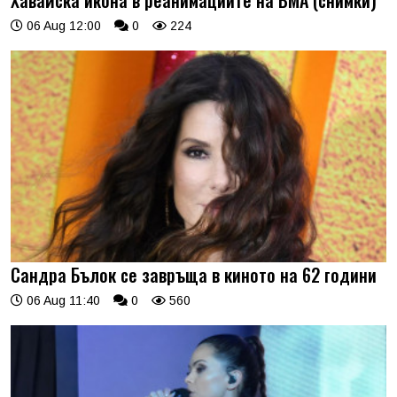
Хавайска икона в реанимациите на ВМА (снимки)
06 Aug 12:00
0
224
Сандра Бълок се завръща в киното на 62 години
06 Aug 11:40
0
560