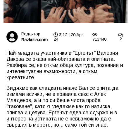
Редактор:
3:12 | 20 Apr
24
713440
2
Razkritia.com
Най-младата участничка в "Ергенът" Валерия
Дакова се оказа най-обиграната и опитната.
Разбира се, не откъм обща култура, познания и
интелектуални възможности, а откъм
креватните.
Видяхме как сладката иначе Вал се опита да
измами всички, че е правила секс с Алек
Младенов, а и то си беше чиста проба
"таковане", като я гледахме как го натиска,
опипва и целува. Ергенът едва се сдържа и в
интерес на истината не е невъзможно да е
свършил в морето, но... само той си знае.