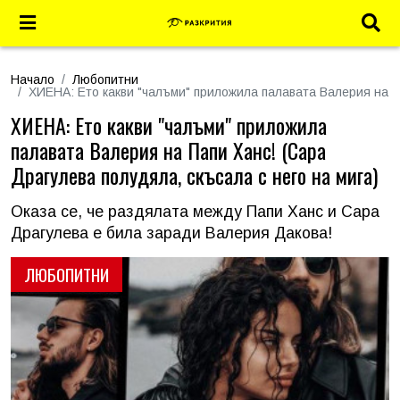
Начало
Любопитни
ХИЕНА: Ето какви "чалъми" приложила палавата Валерия на Па
ХИЕНА: Ето какви "чалъми" приложила
палавата Валерия на Папи Ханс! (Сара
Драгулева полудяла, скъсала с него на мига)
Оказа се, че раздялата между Папи Ханс и Сара
Драгулева е била заради Валерия Дакова!
ЛЮБОПИТНИ