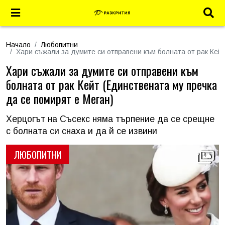
Начало
Любопитни
Хари съжали за думите си отправени към болната от рак Кейт
Хари съжали за думите си отправени към
болната от рак Кейт (Единствената му пречка
да се помирят е Меган)
Херцогът на Съсекс няма търпение да се срещне
с болната си снаха и да й се извини
ЛЮБОПИТНИ