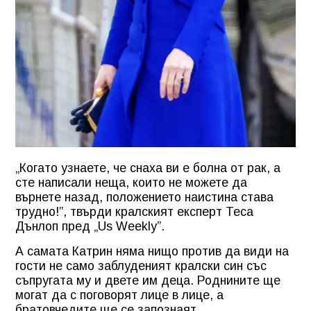
„Когато узнаете, че снаха ви е болна от рак, а
сте написали неща, които не можете да
върнете назад, положението наистина става
трудно!”, твърди кралският експерт Теса
Дънлоп пред „Us Weekly”.
А самата Катрин няма нищо против да види на
гости не само заблуденият кралски син със
съпругата му и двете им деца. Роднините ще
могат да с поговорят лице в лице, а
братовчедите ще се запознаят.