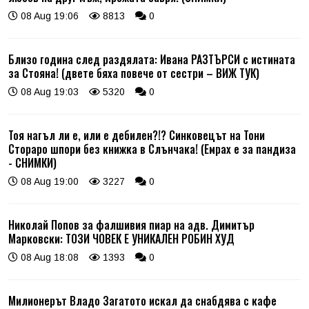
08 Aug 19:06
8813
0
Близо година след раздялата: Ивана РАЗТЪРСИ с истината
за Стояна! (двете бяха повече от сестри – ВИЖ ТУК)
08 Aug 19:03
5320
0
Тоя нагъл ли е, или е дебилен?!? Синковецът на Тони
Стораро шпори без книжка в Слънчака! (Емрах е за пандиза
- СНИМКИ)
08 Aug 19:00
3227
0
Николай Попов за фалшивия пиар на адв. Димитър
Марковски: ТОЗИ ЧОВЕК Е УНИКАЛЕН РОБИН ХУД
08 Aug 18:08
1393
0
Милионерът Владо Загатото искал да снабдява с кафе