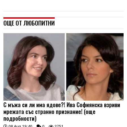
ОЩЕ ОТ ЛЮБОПИТНИ
С мъжа си ли има ядове?! Ива Софиянска взриви
мрежата със странно признание! (още
подробности)
08 Aug 19:40
0
2751