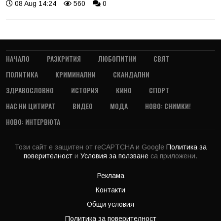
08 Aug 14:24
560
0
НАЧАЛО
РАЗКРИТИЯ
ЛЮБОПИТНИ
СВЯТ
ПОЛИТИКА
КРИМИНАЛНИ
СКАНДАЛНИ
ЗДРАВОСЛОВНО
ИСТОРИЯ
КИНО
СПОРТ
НАС НИ ЦИТИРАТ
ВИДЕО
МОДА
НОВО: СНИМКИ!
НОВО: ИНТЕРВЮТА
Този сайт е защитен от reCAPTCHA и Google
Политика за
поверителност
и
Условия за ползване
са приложени.
Реклама
Контакти
Общи условия
Политика за поверителност