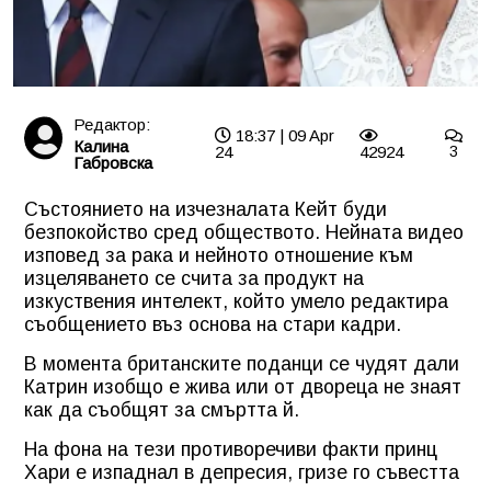
Редактор:
18:37 | 09 Apr
Калина
24
42924
3
Габровска
Състоянието на изчезналата Кейт буди
безпокойство сред обществото. Нейната видео
изповед за рака и нейното отношение към
изцеляването се счита за продукт на
изкуствения интелект, който умело редактира
съобщението въз основа на стари кадри.
В момента британските поданци се чудят дали
Катрин изобщо е жива или от двореца не знаят
как да съобщят за смъртта й.
На фона на тези противоречиви факти принц
Хари е изпаднал в депресия, гризе го съвестта