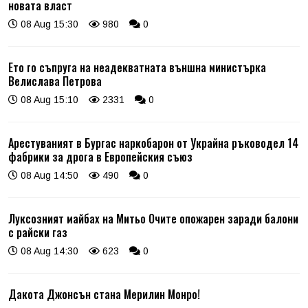
новата власт
08 Aug 15:30
980
0
Ето го съпруга на неадекватната външна министърка
Велислава Петрова
08 Aug 15:10
2331
0
Арестуваният в Бургас наркобарон от Украйна ръководел 14
фабрики за дрога в Европейския съюз
08 Aug 14:50
490
0
Луксозният майбах на Митьо Очите опожарен заради балони
с райски газ
08 Aug 14:30
623
0
Дакота Джонсън стана Мерилин Монро!