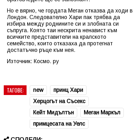
Но е вярно, че гордата Меган отказва да ходи в
Лондон. Следователно Хари пак трябва да
избира между роднините си и злобната си
съпруга. Която таи нескрита ненавист към
всичките представители на кралското
семейство, които отказаха да протегнат
достатъчно ръце към нея.
Източник: Космо. ру
ТАГОВЕ:
new
принц Хари
Херцогът на Съсекс
Кейт Мидълтън
Меган Маркъл
примцесата на Уелс
СПОДЕЛИ: