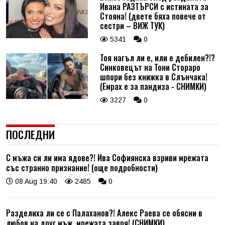
Ивана РАЗТЪРСИ с истината за
Стояна! (двете бяха повече от
сестри – ВИЖ ТУК)
5341
0
Тоя нагъл ли е, или е дебилен?!?
Синковецът на Тони Стораро
шпори без книжка в Слънчака!
(Емрах е за пандиза - СНИМКИ)
3227
0
ПОСЛЕДНИ
С мъжа си ли има ядове?! Ива Софиянска взриви мрежата
със странно признание! (още подробности)
08 Aug 19:40
2485
0
Разделиха ли се с Палаханов?! Алекс Раева се обясни в
любов на друг мъж, мрежата завря! (СНИМКИ)