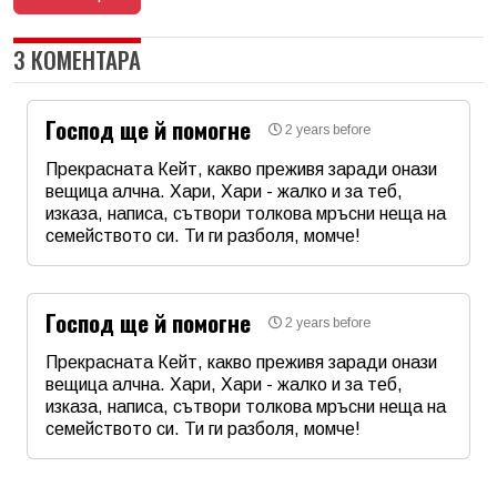
3 КОМЕНТАРА
Господ ще й помогне
2 years before
Прекрасната Кейт, какво преживя заради онази
вещица алчна. Хари, Хари - жалко и за теб,
изказа, написа, сътвори толкова мръсни неща на
семейството си. Ти ги разболя, момче!
Име
*
Господ ще й помогне
2 years before
Email
Прекрасната Кейт, какво преживя заради онази
вещица алчна. Хари, Хари - жалко и за теб,
изказа, написа, сътвори толкова мръсни неща на
Коментар
*
семейството си. Ти ги разболя, момче!
Име
*