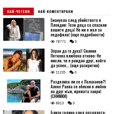
Email
НАЙ-ЧЕТЕНИ
НАЙ-КОМЕНТИРАНИ
Емануела след убийството в
Пловдив: Тези деца са спасили
Коментар
*
вашите деца! Не ми е жал за
педофила! (още подробности)
78771
0
Зоран да го духа!! Силвия
Петкова влюбена отново: Не
мисля, че е раждан друг, който
да успее... (още разкрития)
11235
0
Разделиха ли се с Палаханов?!
Алекс Раева се обясни в любов
на друг мъж, мрежата завря!
(СНИМКИ)
8813
0
Близо година след раздялата: