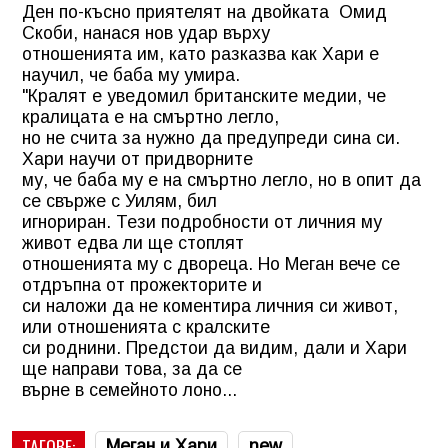
Ден по-късно приятелят на двойката Омид
Скоби, нанася нов удар върху
отношенията им, като разказва как Хари е
научил, че баба му умира.
"Кралят е уведомил британските медии, че
кралицата е на смъртно легло,
но не счита за нужно да предупреди сина си.
Хари научи от придворните
му, че баба му е на смъртно легло, но в опит да
се свърже с Уилям, бил
игнориран. Тези подробности от личния му
живот едва ли ще стоплят
отношенията му с двореца. Но Меган вече се
отдръпна от прожекторите и
си наложи да не коментира личния си живот,
или отношенията с кралските
си роднини. Предстои да видим, дали и Хари
ще направи това, за да се
върне в семейното лоно...
ТАГОВЕ:
Меган и Хари
new