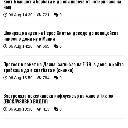
Кейт Бланшет и борбата ѝ да спи повече от четири часа на
нощ
06 Aug 14:30
721
0
Шокиращо видео на Перес Хилтън доведе до полицейска
намеса в дома му в Маями
06 Aug 14:10
665
0
Протест в памет на Даяна, загинала на Е-79, в деня, в който
трябваше да е сватбата ѝ (снимки)
06 Aug 13:50
784
0
Застреляха мексикански инфлуенсър на живо в ТикТок
(ЕКСКЛУЗИВНО ВИДЕО)
06 Aug 13:30
413
0