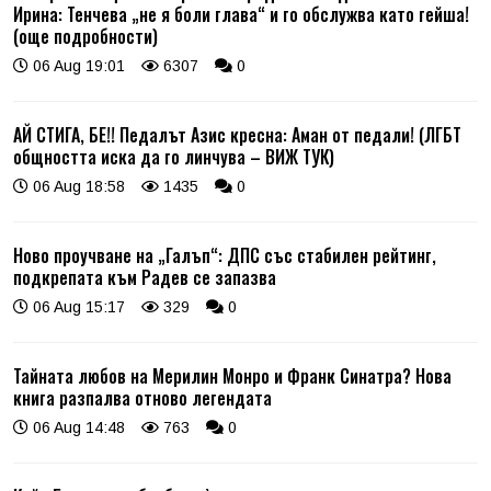
Ирина: Тенчева „не я боли глава“ и го обслужва като гейша!
(още подробности)
06 Aug 19:01
6307
0
АЙ СТИГА, БЕ!! Педалът Азис кресна: Аман от педали! (ЛГБТ
общността иска да го линчува – ВИЖ ТУК)
06 Aug 18:58
1435
0
Ново проучване на „Галъп“: ДПС със стабилен рейтинг,
подкрепата към Радев се запазва
06 Aug 15:17
329
0
Тайната любов на Мерилин Монро и Франк Синатра? Нова
книга разпалва отново легендата
06 Aug 14:48
763
0