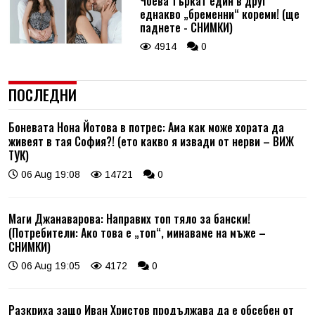
Чоева търкат един в друг
еднакво „бременни“ кореми! (ще
паднете - СНИМКИ)
4914
0
ПОСЛЕДНИ
Боневата Нона Йотова в потрес: Ама как може хората да
живеят в тая София?! (ето какво я извади от нерви – ВИЖ
ТУК)
06 Aug 19:08
14721
0
Маги Джанаварова: Направих топ тяло за бански!
(Потребители: Ако това е „топ“, минаваме на мъже –
СНИМКИ)
06 Aug 19:05
4172
0
Разкриха защо Иван Христов продължава да е обсебен от