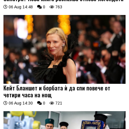
06 Aug 14:48
0
763
Кейт Бланшет и борбата ѝ да спи повече от
четири часа на нощ
06 Aug 14:30
0
721