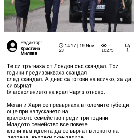
Редактор:
14:17 | 19 Nov
Кристина
23
16275
1
Милева
Те си тръгнаха от Лондон със скандал. Три
години предизвикваха скандал
след скандал. А днес са готови на всичко, за да
си върнат
благоволението на крал Чарлз отново.
Меган и Хари се превърнаха в големите губещи,
още при напускането на
кралското семейство преди три години.
Младото семейство все повече
клони към идеята да се върнат в лоното на
двореца, въпреки скандалите,