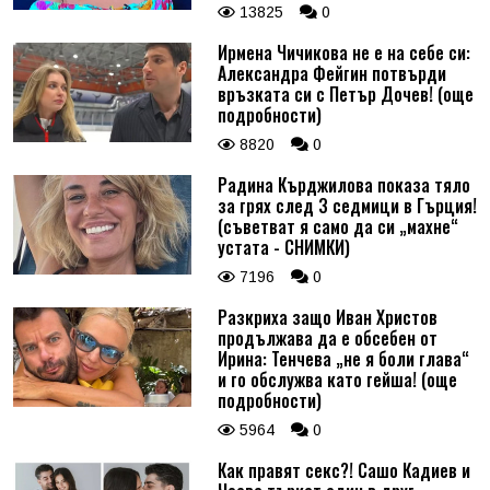
13825
0
Ирмена Чичикова не е на себе си:
Александра Фейгин потвърди
връзката си с Петър Дочев! (още
подробности)
8820
0
Радина Кърджилова показа тяло
за грях след 3 седмици в Гърция!
(съветват я само да си „махне“
устата - СНИМКИ)
7196
0
Разкриха защо Иван Христов
продължава да е обсебен от
Ирина: Тенчева „не я боли глава“
и го обслужва като гейша! (още
подробности)
5964
0
Как правят секс?! Сашо Кадиев и