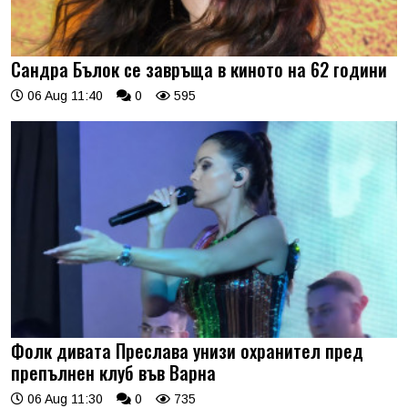
Сандра Бълок се завръща в киното на 62 години
06 Aug 11:40
0
595
Фолк дивата Преслава унизи охранител пред
препълнен клуб във Варна
06 Aug 11:30
0
735