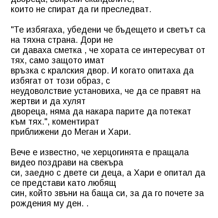
които не спират да ги преследват.
"Те избягаха, убедени че бъдещето и светът са
на тяхна страна. Дори не
си даваха сметка , че хората се интересуват от
тях, само защото имат
връзка с кралския двор. И когато опитаха да
избягат от този образ, с
неудоволствие установиха, че да се правят на
жертви и да хулят
двореца, няма да накара парите да потекат
към тях.", коментират
приближени до Меган и Хари.
Вече е известно, че херцогинята е пращала
видео поздрави на свекъра
си, заедно с двете си деца, а Хари е опитал да
се представи като любящ
син, който звъни на баща си, за да го почете за
рождения му ден. .