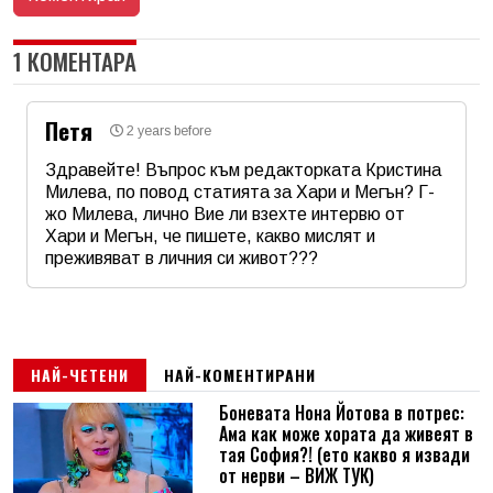
1 КОМЕНТАРА
Петя
2 years before
Здравейте! Въпрос към редакторката Кристина
Милева, по повод статията за Хари и Мегън? Г-
жо Милева, лично Вие ли взехте интервю от
Хари и Мегън, че пишете, какво мислят и
преживяват в личния си живот???
Име
*
Email
НАЙ-ЧЕТЕНИ
НАЙ-КОМЕНТИРАНИ
Боневата Нона Йотова в потрес:
Ама как може хората да живеят в
Коментар
*
тая София?! (ето какво я извади
от нерви – ВИЖ ТУК)