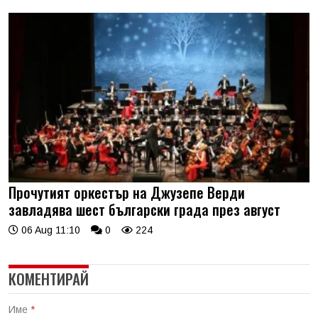
Прочутият оркестър на Джузепе Верди
завладява шест български града през август
06 Aug 11:10
0
224
КОМЕНТИРАЙ
Име
*