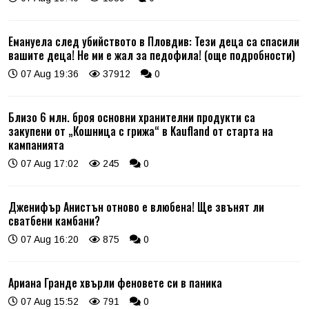
Емануела след убийството в Пловдив: Тези деца са спасили
вашите деца! Не ми е жал за педофила! (още подробности)
07 Aug 19:36
37912
0
Близо 6 млн. броя основни хранителни продукти са
закупени от „Кошница с грижа“ в Kaufland от старта на
кампанията
07 Aug 17:02
245
0
Дженифър Анистън отново е влюбена! Ще звънят ли
сватбени камбани?
07 Aug 16:20
875
0
Ариана Гранде хвърли феновете си в паника
07 Aug 15:52
791
0