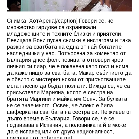
Снимка: ХотАрена[/caption] Говори се, че
множество гардове са охранявали
младоженците и техните близки и приятели.
Певицата Бони пусна снимки в инстаграм и така
разкри за сватбата на една от най-богатите
наследнички у нас. Потърсена за коментар от
България днес фолк певицата отговори чрез
личния си пиар, че е поканена като гост и няма
да каже нищо за сватбата. Макар събитието да
е обвито с мистерия някои от присъстващите
могат лесно да бъдат познати. Вижда се, че са
присъствали Марияна, която е сестра на
братята Маргини и майка им Соня. За булката
не се знае много. Освен, че Алекс е била
шаферка на сватбата на сестра си. Не живее от
дълго време в България. Говори се, че се
подвизава в Испания, а половинката й е може
да е испанец или от друга националност,
предават от hotarena.net.