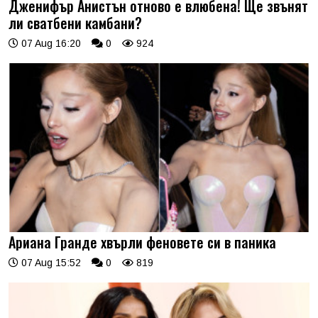
Дженифър Анистън отново е влюбена! Ще звънят
ли сватбени камбани?
07 Aug 16:20
0
924
Ариана Гранде хвърли феновете си в паника
07 Aug 15:52
0
819