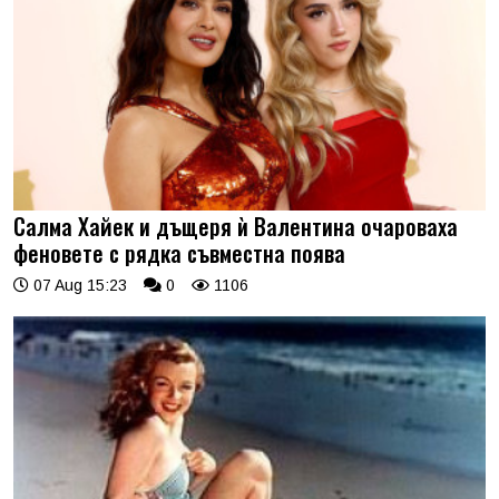
Салма Хайек и дъщеря ѝ Валентина очароваха
феновете с рядка съвместна поява
07 Aug 15:23
0
1106