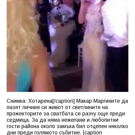
Снимка: Хотарена[/caption] Макар Маргините да
пазят личния си живот от светлините на
прожекторите за сватбата се разчу още преди
седмица. За да няма нежелани и любопитни
гости района около замъка бил отцепен няколко
дни преди голямото събитие. [caption