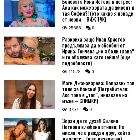
Боневата Нона Йотова в потрес:
Ама как може хората да живеят в
тая София?! (ето какво я извади
от нерви – ВИЖ ТУК)
25683
0
Разкриха защо Иван Христов
продължава да е обсебен от
Ирина: Тенчева „не я боли глава“
и го обслужва като гейша! (още
подробности)
11578
0
Маги Джанаварова: Направих топ
тяло за бански! (Потребители:
Ако това е „топ“, минаваме на
мъже – СНИМКИ)
8757
0
Зоран да го духа!! Силвия
Петкова влюбена отново: Не
мисля, че е раждан друг, който
да успее... (още разкрития)