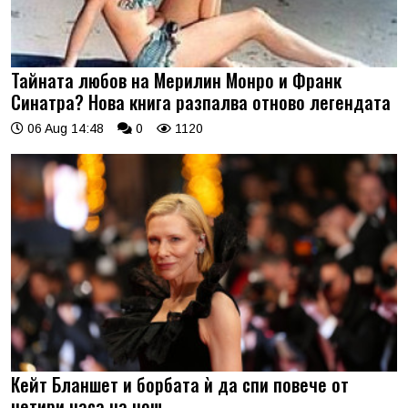
Тайната любов на Мерилин Монро и Франк
Синатра? Нова книга разпалва отново легендата
06 Aug 14:48
0
1120
Кейт Бланшет и борбата ѝ да спи повече от
четири часа на нощ