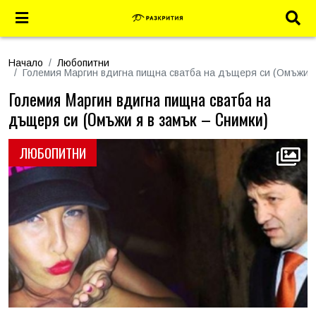
Начало
Любопитни
Големия Маргин вдигна пищна сватба на дъщеря си (Омъжи я
Големия Маргин вдигна пищна сватба на
дъщеря си (Омъжи я в замък – Снимки)
ЛЮБОПИТНИ