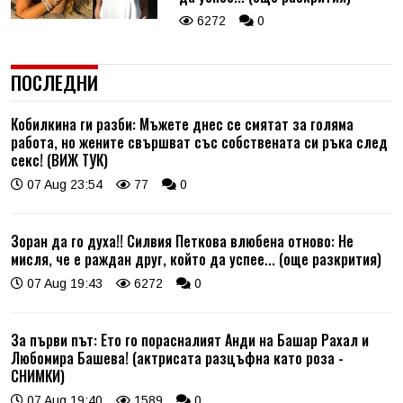
6272
0
ПОСЛЕДНИ
Кобилкина ги разби: Мъжете днес се смятат за голяма
работа, но жените свършват със собствената си ръка след
секс! (ВИЖ ТУК)
07 Aug 23:54
77
0
Зоран да го духа!! Силвия Петкова влюбена отново: Не
мисля, че е раждан друг, който да успее... (още разкрития)
07 Aug 19:43
6272
0
За първи път: Ето го порасналият Анди на Башар Рахал и
Любомира Башева! (актрисата разцъфна като роза -
СНИМКИ)
07 Aug 19:40
1589
0