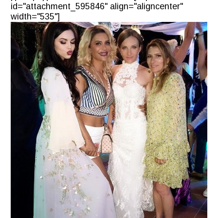
id="attachment_595846" align="aligncenter"
width="535"]