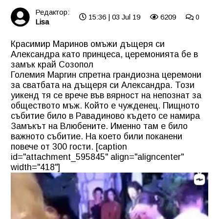
Редактор:
15:36 | 03 Jul 19
6209
0
Lisa
Красимир Маринов омъжи дъщеря си
Александра като принцеса, церемонията бе в
замък край Созопол
Големия Маргин спретна грандиозна церемони
за сватбата на дъщеря си Александра. Този
уикенд тя се врече във вярност на непознат за
обществото мъж. Който е чужденец. Пищното
събитие било в Равадиново където се намира
Замъкът на Влюбените. Именно там е било
важното събитие. На което били поканени
повече от 300 гости. [caption
id="attachment_595845" align="aligncenter"
width="418"]