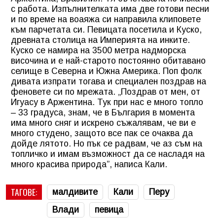
с работа. Изпълнителката има две готови песни
и по време на воаяжа си направила клиповете
към парчетата си. Певицата посетила и Куско,
древната столица на Империята на инките.
Куско се намира на 3500 метра надморска
височина и е най-старото постоянно обитавано
селище в Северна и Южна Америка. Поп фолк
дивата изпрати тогава и специален поздрав на
феновете си по мрежата. „Поздрав от мен, от
Игуасу в Аржентина. Тук при нас е много топло
– 33 градуса, знам, че в България в момента
има много сняг и искрено съжалявам, че ви е
много студено, защото все пак се очаква да
дойде лятото. Но пък се радвам, че аз съм на
топличко и имам възможност да се насладя на
много красива природа”, написа Кали.
ТАГОВЕ:
малдивите
Кали
Перу
Влади
певица