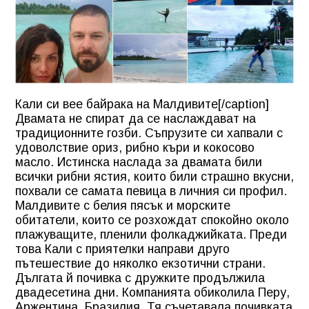
Кали си вее байрака на Малдивите[/caption]
Двамата не спират да се наслаждават на
традиционните гозби. Съпрузите си хапвали с
удоволствие ориз, рибно къри и кокосово
масло. Истинска наслада за двамата били
всички рибни ястия, които били страшно вкусни,
похвали се самата певица в личния си профил.
Малдивите с белия пясък и морските
обитатели, които се розхождат спокойно около
плажуващите, пленили фолкаджийката. Преди
това Кали с приятелки направи друго
пътешествие до няколко екзотични страни.
Дългата й почивка с дружките продължила
двадесетина дни. Компанията обиколила Перу,
Аржентина, Бразилия. Тя съчетавала почивката