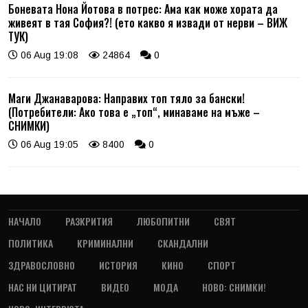
Боневата Нона Йотова в потрес: Ама как може хората да
живеят в тая София?! (ето какво я извади от нерви – ВИЖ
ТУК)
06 Aug 19:08
24864
0
Маги Джанаварова: Направих топ тяло за бански!
(Потребители: Ако това е „топ“, минаваме на мъже –
СНИМКИ)
06 Aug 19:05
8400
0
НАЧАЛО
РАЗКРИТИЯ
ЛЮБОПИТНИ
СВЯТ
ПОЛИТИКА
КРИМИНАЛНИ
СКАНДАЛНИ
ЗДРАВОСЛОВНО
ИСТОРИЯ
КИНО
СПОРТ
НАС НИ ЦИТИРАТ
ВИДЕО
МОДА
НОВО: СНИМКИ!