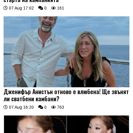
07 Aug 17:02
0
161
Дженифър Анистън отново е влюбена! Ще звънят
ли сватбени камбани?
07 Aug 16:20
0
763