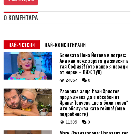
0 КОМЕНТАРА
НАЙ-ЧЕТЕНИ
НАЙ-КОМЕНТИРАНИ
Боневата Нона Йотова в потрес:
Ама как може хората да живеят в
тая София?! (ето какво я извади
от нерви – ВИЖ ТУК)
24864
0
Разкриха защо Иван Христов
продължава да е обсебен от
Ирина: Тенчева „не я боли глава“
и го обслужва като гейша! (още
подробности)
11305
0
Маги Джанаварова: Направих топ