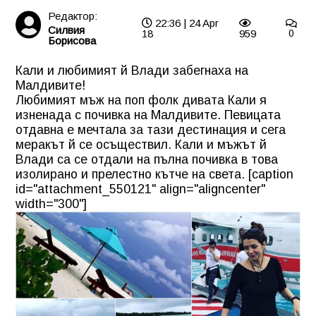
Редактор:
22:36 | 24 Apr
Силвия
18
959
0
Борисова
Кали и любимият й Влади забегнаха на
Малдивите!
Любимият мъж на поп фолк дивата Кали я
изненада с почивка на Малдивите. Певицата
отдавна е мечтала за тази дестинация и сега
меракът й се осъществил. Кали и мъжът й
Влади са се отдали на пълна почивка в това
изолирано и прелестно кътче на света. [caption
id="attachment_550121" align="aligncenter"
width="300"]