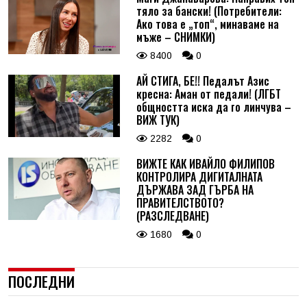
тяло за бански! (Потребители:
Ако това е „топ“, минаваме на
мъже – СНИМКИ)
8400
0
АЙ СТИГА, БЕ!! Педалът Азис
кресна: Аман от педали! (ЛГБТ
общността иска да го линчува –
ВИЖ ТУК)
2282
0
ВИЖТЕ КАК ИВАЙЛО ФИЛИПОВ
КОНТРОЛИРА ДИГИТАЛНАТА
ДЪРЖАВА ЗАД ГЪРБА НА
ПРАВИТЕЛСТВОТО?
(РАЗСЛЕДВАНЕ)
1680
0
ПОСЛЕДНИ