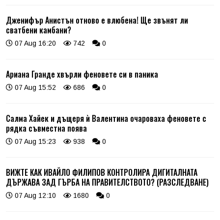
Дженифър Анистън отново е влюбена! Ще звънят ли
сватбени камбани?
07 Aug 16:20
742
0
Ариана Гранде хвърли феновете си в паника
07 Aug 15:52
686
0
Салма Хайек и дъщеря ѝ Валентина очароваха феновете с
рядка съвместна поява
07 Aug 15:23
938
0
ВИЖТЕ КАК ИВАЙЛО ФИЛИПОВ КОНТРОЛИРА ДИГИТАЛНАТА
ДЪРЖАВА ЗАД ГЪРБА НА ПРАВИТЕЛСТВОТО? (РАЗСЛЕДВАНЕ)
07 Aug 12:10
1680
0