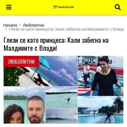
Начало
Любопитни
Глези се като принцеса: Кали забегна на Малдивите с Влади!
Глези се като принцеса: Кали забегна на
Малдивите с Влади!
ЛЮБОПИТНИ