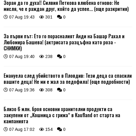
Зоран да го духа!! Силвия Петкова влюбена отново: Не
мисля, че е раждан друг, който да успее... (още разкрития)
07 Aug 19:43
301
0
За първи път: Ето го порасналият Анди на Башар Рахал и
Любомира Башева! (актрисата разцъфна като роза -
СНИМКИ)
07 Aug 19:40
238
0
Емануела след убийството в Пловдив: Тези деца са спасили
вашите деца! Не ми е жал за педофила! (още подробности)
07 Aug 19:36
308
0
Близо 6 млн. броя основни хранителни продукти са
закупени от „Кошница с грижа“ в Kaufland от старта на
кампанията
07 Aug 17:02
154
0