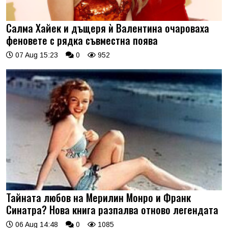
Салма Хайек и дъщеря ѝ Валентина очароваха
феновете с рядка съвместна поява
07 Aug 15:23
0
952
Тайната любов на Мерилин Монро и Франк
Синатра? Нова книга разпалва отново легендата
06 Aug 14:48
0
1085