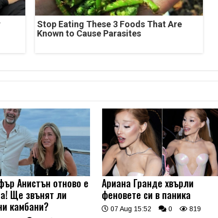
r
Stop Eating These 3 Foods That Are
Known to Cause Parasites
ър Анистън отново е
Ариана Гранде хвърли
а! Ще звънят ли
феновете си в паника
ни камбани?
07 Aug 15:52
0
819