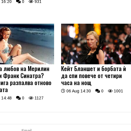
 16:20
0
931
а любов на Мерилин
Кейт Бланшет и борбата ѝ
и Франк Синатра?
да спи повече от четири
нига разпалва отново
часа на нощ
ата
06 Aug 14:30
0
1001
 14:48
0
1127
Email