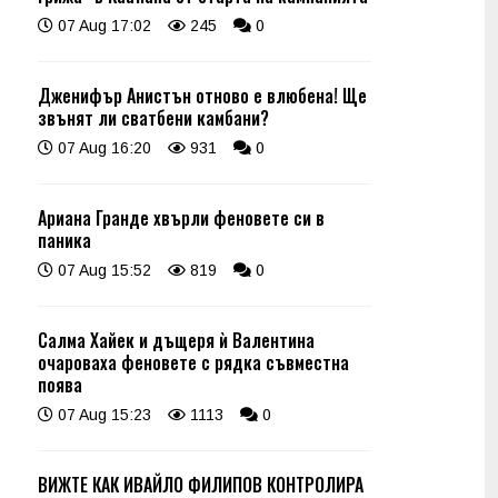
07 Aug 17:02
245
0
Дженифър Анистън отново е влюбена! Ще
звънят ли сватбени камбани?
07 Aug 16:20
931
0
Ариана Гранде хвърли феновете си в
паника
07 Aug 15:52
819
0
Салма Хайек и дъщеря ѝ Валентина
очароваха феновете с рядка съвместна
поява
07 Aug 15:23
1113
0
ВИЖТЕ КАК ИВАЙЛО ФИЛИПОВ КОНТРОЛИРА