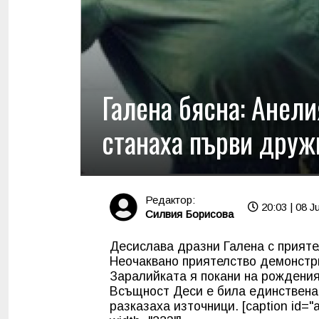
Галена бясна: Анели
станаха първи дружк
Редактор:
20:03 | 08 Ju
Силвия Борисова
Десислава дразни Галена с прияте
Неочаквано приятелство демонстр
Заралийката я покани на рождения
Всъщност Деси е била единственат
разказаха източници. [caption id="