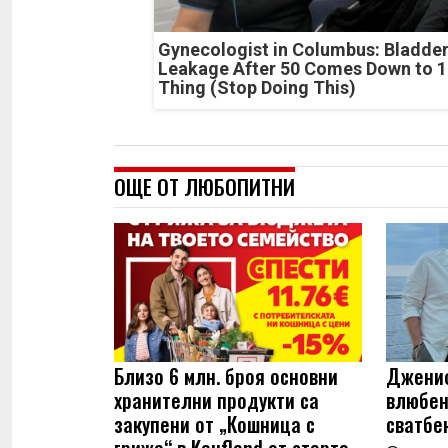
Gynecologist in Columbus: Bladde
Leakage After 50 Comes Down to 1
Thing (Stop Doing This)
ОЩЕ ОТ ЛЮБОПИТНИ
Близо 6 млн. броя основни
Джениф
хранителни продукти са
влюбен
закупени от „Кошница с
сватбе
грижа“ в Kaufland от старта