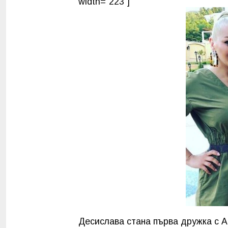
width="223"]
Десислава стана първа дружка с А