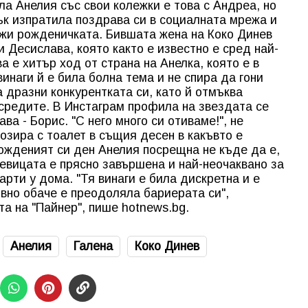
ла Анелия със свои колежки е това с Андреа, но
пък изпратила поздрава си в социалната мрежа и
ажи рожденичката. Бившата жена на Коко Динев
 Десислава, която както е известно е сред най-
а е хитър ход от страна на Анелка, която е в
винаги й е била болна тема и не спира да гони
 дразни конкурентката си, като й отмъква
 средите. В Инстаграм профила на звездата се
ва - Борис. "С него много си отиваме!", не
озира с тоалет в същия десен в какъвто е
ожденият си ден Анелия посрещна не къде да е,
певицата е прясно завършена и най-неочаквано за
парти у дома. "Тя винаги е била дискретна и е
Явно обаче е преодоляла бариерата си",
а на "Пайнер", пише hotnews.bg.
Анелия
Галена
Коко Динев