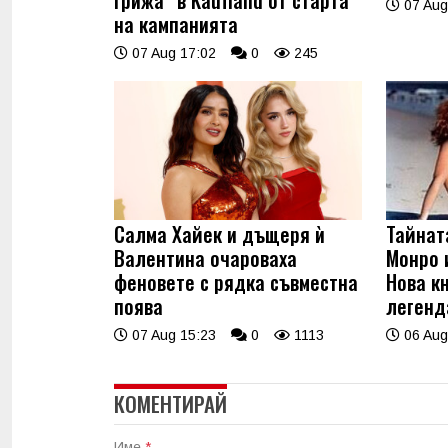
07 Aug
на кампанията
07 Aug 17:02
0
245
Салма Хайек и дъщеря ѝ
Тайнат
Валентина очароваха
Монро 
феновете с рядка съвместна
Нова к
поява
легенд
07 Aug 15:23
0
1113
06 Aug
КОМЕНТИРАЙ
Име
*