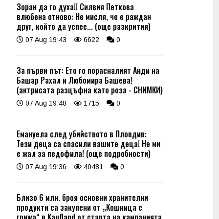
Зоран да го духа!! Силвия Петкова
влюбена отново: Не мисля, че е раждан
друг, който да успее... (още разкрития)
07 Aug 19:43
6622
0
За първи път: Ето го порасналият Анди на
Башар Рахал и Любомира Башева!
(актрисата разцъфна като роза - СНИМКИ)
07 Aug 19:40
1715
0
Емануела след убийството в Пловдив:
Тези деца са спасили вашите деца! Не ми
е жал за педофила! (още подробности)
07 Aug 19:36
40481
0
Близо 6 млн. броя основни хранителни
продукти са закупени от „Кошница с
грижа“ в Kaufland от старта на кампанията