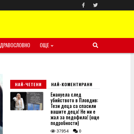
ЗДРАВОСЛОВНО
ОЩЕ
НАЙ-ЧЕТЕНИ
НАЙ-КОМЕНТИРАНИ
Емануела след
убийството в Пловдив:
Тези деца са спасили
вашите деца! Не ми е
жал за педофила! (още
подробности)
37954
0