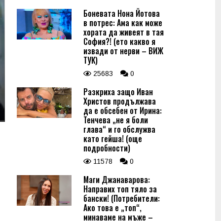
Боневата Нона Йотова
в потрес: Ама как може
хората да живеят в тая
София?! (ето какво я
извади от нерви – ВИЖ
ТУК)
25683
0
Разкриха защо Иван
Христов продължава
да е обсебен от Ирина:
Тенчева „не я боли
глава“ и го обслужва
като гейша! (още
подробности)
11578
0
Маги Джанаварова:
Направих топ тяло за
бански! (Потребители:
Ако това е „топ“,
минаваме на мъже –