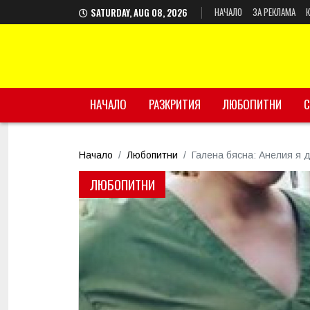
НАЧАЛО
ЗА РЕКЛАМА
SATURDAY, AUG 08, 2026
НАЧАЛО
РАЗКРИТИЯ
ЛЮБОПИТНИ
С
Начало
Любопитни
Галена бясна: Анелия я д
ЛЮБОПИТНИ