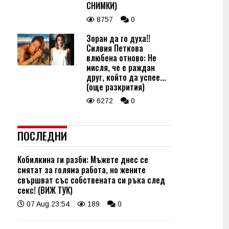
СНИМКИ)
8757
0
Зоран да го духа!!
Силвия Петкова
влюбена отново: Не
мисля, че е раждан
друг, който да успее...
(още разкрития)
6272
0
ПОСЛЕДНИ
Кобилкина ги разби: Мъжете днес се
смятат за голяма работа, но жените
свършват със собствената си ръка след
секс! (ВИЖ ТУК)
07 Aug 23:54
189
0