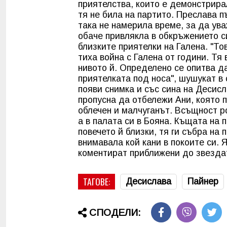
приятелства, които е демонстрира
тя не била на партито. Преслава 
така не намерила време, за да ув
обаче привлякла в обкръжението си
близките приятелки на Галена. "Тов
тиха война с Галена от години. Тя 
нивото й. Определено се опитва да
приятелката под носа", шушукат в
появи снимка и със сина на Десисла
пропусна да отбележи Ани, която п
облечен и малчуганът. Всъщност р
а в палата си в Бояна. Къщата на 
повечето й близки, тя ги събра на 
внимавала кой кани в покоите си. 
коментират приближени до звездат
ТАГОВЕ:
Десислава
Пайнер
СПОДЕЛИ: