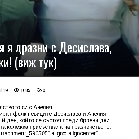
я я дразни с Десислава,
и! (виж тук)
l 19
1085
0
лството си с Анелия!
ират фолк певиците Десислава и Анелия.
 й ден, който се състоя преди броени дни.
а колежка присъствала на празненството,
attachment_596505" align="aligncenter"