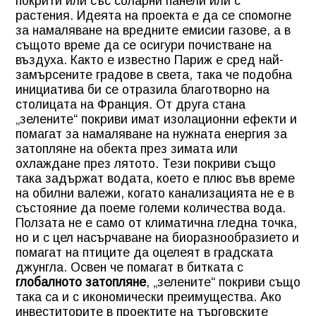
покрити или със соларни панели или с
растения. Идеята на проекта е да се спомогне
за намаляване на вредните емисии газове, а в
същото време да се осигури почистване на
въздуха. Както е известно Париж е сред най-
замърсените градове в света, така че подобна
инициатива би се отразила благотворно на
столицата на Франция. От друга стана
„зелените“ покриви имат изолационни ефекти и
помагат за намаляване на нужната енергия за
затопляне на обекта през зимата или
охлаждане през лятото. Тези покриви също
така задържат водата, което е плюс във време
на обилни валежи, когато канализацията не е в
състояние да поеме големи количества вода.
Ползата не е само от климатична гледна точка,
но и с цел насърчаване на биоразнообразието и
помагат на птиците да оцелеят в градската
джунгла. Освен че помагат в битката с
глобалното затопляне
, „зелените“ покриви също
така са и с икономически преимущества. Ако
инвеститорите в проектите на търговските