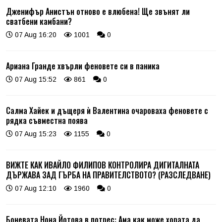
Дженифър Анистън отново е влюбена! Ще звънят ли
сватбени камбани?
07 Aug 16:20
1001
0
Ариана Гранде хвърли феновете си в паника
07 Aug 15:52
861
0
Салма Хайек и дъщеря ѝ Валентина очароваха феновете с
рядка съвместна поява
07 Aug 15:23
1155
0
ВИЖТЕ КАК ИВАЙЛО ФИЛИПОВ КОНТРОЛИРА ДИГИТАЛНАТА
ДЪРЖАВА ЗАД ГЪРБА НА ПРАВИТЕЛСТВОТО? (РАЗСЛЕДВАНЕ)
07 Aug 12:10
1960
0
Боневата Нона Йотова в потрес: Ама как може хората да