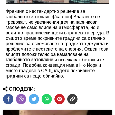
Франция с нестандартно решение за
глобалното затопляне[/caption] Властите се
тревожат, че увеличения дел на парникови
газове не само влияе на атмосферата, но и
води до практически щети в градската среда. В
същото време покривните градини са отлично
решение за освежаване на градската джунгла и
проблемите с пестенето на
енергия
. Освен това
влияят положително за намаляване на
глобалното затопляне
и освежават бетонните
сгради. Подобна концепция има в Ню Йорк и
много градове в САЩ, където покривните
градини са нещо обичайно.
СПОДЕЛИ: