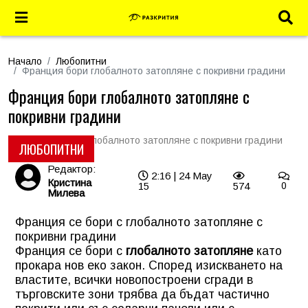
Начало
Любопитни
Франция бори глобалното затопляне с покривни градини
Франция бори глобалното затопляне с
покривни градини
ЛЮБОПИТНИ
Редактор:
2:16 | 24 May
Кристина
15
574
0
Милева
Франция се бори с глобалното затопляне с
покривни градини
Франция се бори с
глобалното затопляне
като
прокара нов еко закон. Според изискването на
властите, всички новопостроени сгради в
търговските зони трябва да бъдат частично