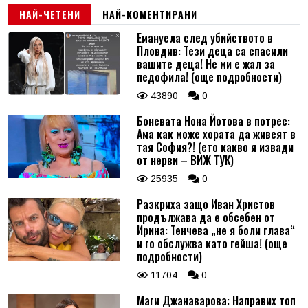
НАЙ-ЧЕТЕНИ
НАЙ-КОМЕНТИРАНИ
Емануела след убийството в
Пловдив: Тези деца са спасили
вашите деца! Не ми е жал за
педофила! (още подробности)
43890
0
Боневата Нона Йотова в потрес:
Ама как може хората да живеят в
тая София?! (ето какво я извади
от нерви – ВИЖ ТУК)
25935
0
Разкриха защо Иван Христов
продължава да е обсебен от
Ирина: Тенчева „не я боли глава“
и го обслужва като гейша! (още
подробности)
11704
0
Маги Джанаварова: Направих топ