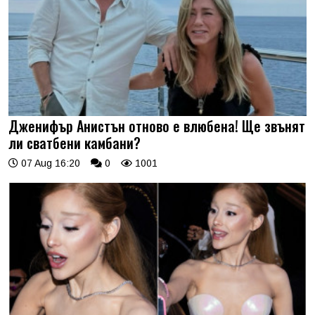
Дженифър Анистън отново е влюбена! Ще звънят
ли сватбени камбани?
07 Aug 16:20
0
1001