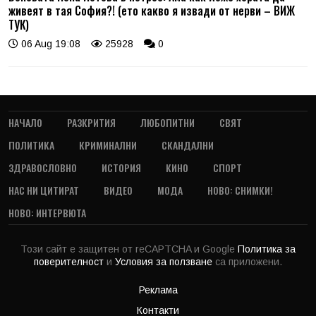
живеят в тая София?! (ето какво я извади от нерви – ВИЖ
ТУК)
06 Aug 19:08
25928
0
НАЧАЛО
РАЗКРИТИЯ
ЛЮБОПИТНИ
СВЯТ
ПОЛИТИКА
КРИМИНАЛНИ
СКАНДАЛНИ
ЗДРАВОСЛОВНО
ИСТОРИЯ
КИНО
СПОРТ
НАС НИ ЦИТИРАТ
ВИДЕО
МОДА
НОВО: СНИМКИ!
НОВО: ИНТЕРВЮТА
Този сайт е защитен от reCAPTCHA и Google
Политика за
поверителност
и
Условия за ползване
са приложени.
Реклама
Контакти