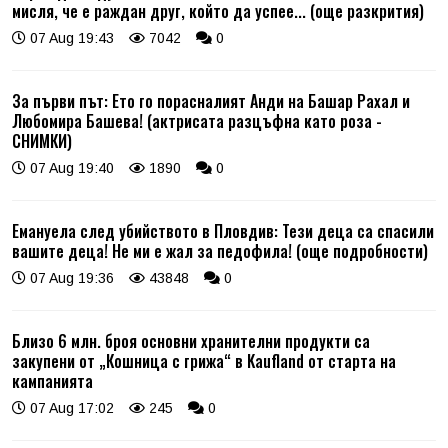
мисля, че е раждан друг, който да успее... (още разкрития)
07 Aug 19:43
7042
0
За първи път: Ето го порасналият Анди на Башар Рахал и
Любомира Башева! (актрисата разцъфна като роза -
СНИМКИ)
07 Aug 19:40
1890
0
Емануела след убийството в Пловдив: Тези деца са спасили
вашите деца! Не ми е жал за педофила! (още подробности)
07 Aug 19:36
43848
0
Близо 6 млн. броя основни хранителни продукти са
закупени от „Кошница с грижа“ в Kaufland от старта на
кампанията
07 Aug 17:02
245
0