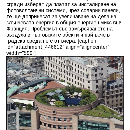
сгради изберат да платят за инсталиране на
фотоволтаични системи, чрез соларни панели,
те ще допринесат за увеличаване на дела на
слънчевата енергия в общия енергиен микс във
Франция. Проблемът със замърсяването на
въздуха в търговските обекти и най-вече в
градска среда не е от вчера. [caption
id="attachment_446612" align="aligncenter"
width="599"]