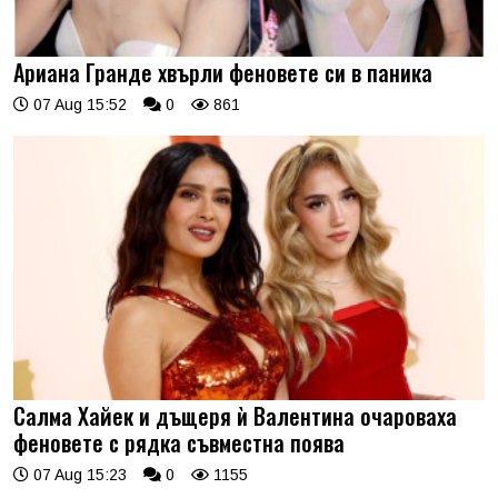
Ариана Гранде хвърли феновете си в паника
07 Aug 15:52
0
861
Салма Хайек и дъщеря ѝ Валентина очароваха
феновете с рядка съвместна поява
07 Aug 15:23
0
1155