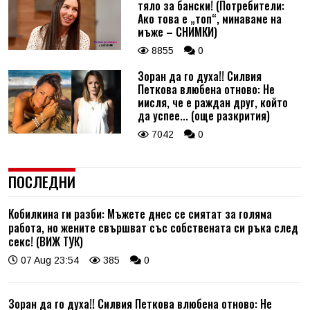
тяло за бански! (Потребители:
Ако това е „топ“, минаваме на
мъже – СНИМКИ)
8855
0
Зоран да го духа!! Силвия
Петкова влюбена отново: Не
мисля, че е раждан друг, който
да успее... (още разкрития)
7042
0
ПОСЛЕДНИ
Кобилкина ги разби: Мъжете днес се смятат за голяма
работа, но жените свършват със собствената си ръка след
секс! (ВИЖ ТУК)
07 Aug 23:54
385
0
Зоран да го духа!! Силвия Петкова влюбена отново: Не