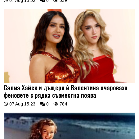
07 Aug 15:52
0
539
Салма Хайек и дъщеря ѝ Валентина очароваха
феновете с рядка съвместна поява
07 Aug 15:23
0
784