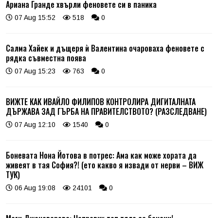
Ариана Гранде хвърли феновете си в паника
07 Aug 15:52
518
0
Салма Хайек и дъщеря ѝ Валентина очароваха феновете с
рядка съвместна поява
07 Aug 15:23
763
0
ВИЖТЕ КАК ИВАЙЛО ФИЛИПОВ КОНТРОЛИРА ДИГИТАЛНАТА
ДЪРЖАВА ЗАД ГЪРБА НА ПРАВИТЕЛСТВОТО? (РАЗСЛЕДВАНЕ)
07 Aug 12:10
1540
0
Боневата Нона Йотова в потрес: Ама как може хората да
живеят в тая София?! (ето какво я извади от нерви – ВИЖ
ТУК)
06 Aug 19:08
24101
0