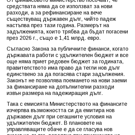
средствата няма да се използват за нови
разходи, а за рефинансиране на вече
съществуващ държавен дълг, чийто падеж
настъпва през тази година. Размерът на
задълженията, които трябва да бъдат погасени
през 2026 г., също е 1,41 млрд. евро.
Съгласно Закона за публичните финанси, когато
държавата работи с удължителен бюджет и все
още няма приет редовен бюджет за годината,
правителството има право да тегли нов дълг
единствено за да погасява стари задължения.
Законът не позволява поемането на нови заеми
за финансиране на допълнителни разходи
извън размера на падежиращия дълг.
Така с емисията Министерството на финансите
изчерпва възможността си да емитира нов
държавен дълг при сегашните условия на
удължителен бюджет. В плановете на
управляващите обаче е да се гласува нов