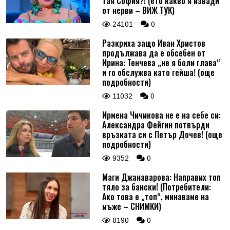
тая София?! (ето какво я извади
от нерви – ВИЖ ТУК)
24101
0
Разкриха защо Иван Христов
продължава да е обсебен от
Ирина: Тенчева „не я боли глава“
и го обслужва като гейша! (още
подробности)
11032
0
Ирмена Чичикова не е на себе си:
Александра Фейгин потвърди
връзката си с Петър Дочев! (още
подробности)
9352
0
Маги Джанаварова: Направих топ
тяло за бански! (Потребители:
Ако това е „топ“, минаваме на
мъже – СНИМКИ)
8190
0