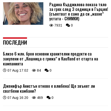
Радина Кърджилова показа тяло
за грях след 3 седмици в Гърция!
(съветват я само да си „махне“
устата - СНИМКИ)
7931
0
ПОСЛЕДНИ
Близо 6 млн. броя основни хранителни продукти са
закупени от „Кошница с грижа“ в Kaufland от старта на
кампанията
07 Aug 17:02
84
0
Дженифър Анистън отново е влюбена! Ще звънят ли
сватбени камбани?
07 Aug 16:20
469
0