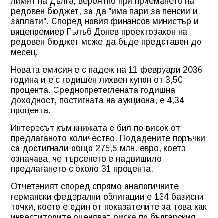
лимит на дълга, вероятно при приемането на
редовен бюджет, за да "има пари за пенсии и
заплати". Според новия финансов министър и
вицепремиер Гълъб Донев проектозакон на
редовен бюджет може да бъде представен до
месец.
Новата емисия е с падеж на 11 февруари 2036
година и е с годишен лихвен купон от 3,50
процента. Среднопретеглената годишна
доходност, постигната на аукциона, е 4,34
процента.
Интересът към книжата е бил по-висок от
предлаганото количество. Подадените поръчки
са достигнали общо 275,5 млн. евро, което
означава, че търсенето е надвишило
предлагането с около 31 процента.
Отчетеният според спрямо аналогичните
германски федерални облигации е 134 базисни
точки, което е един от показателите за това как
инвеститорите оценяват риска по българския