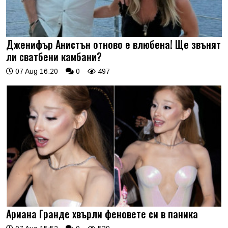
Дженифър Анистън отново е влюбена! Ще звънят
ли сватбени камбани?
07 Aug 16:20
0
497
Ариана Гранде хвърли феновете си в паника