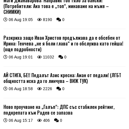
Маги Джанаварова: Направих топ тяло за бански!
(Потребители: Ако това е „топ“, минаваме на мъже –
СНИМКИ)
06 Aug 19:05
8190
0
Разкриха защо Иван Христов продължава да е обсебен от
Ирина: Тенчева „не я боли глава“ и го обслужва като гейша!
(още подробности)
06 Aug 19:01
11032
0
АЙ СТИГА, БЕ!! Педалът Азис кресна: Аман от педали! (ЛГБТ
общността иска да го линчува – ВИЖ ТУК)
06 Aug 18:58
2226
0
Ново проучване на „Галъп“: ДПС със стабилен рейтинг,
подкрепата към Радев се запазва
06 Aug 15:17
406
0