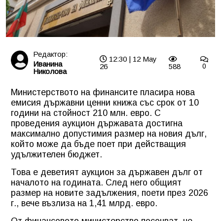
Редактор:
12:30 | 12 May
Иванина
26
588
0
Николова
Министерството на финансите пласира нова
емисия държавни ценни книжа със срок от 10
години на стойност 210 млн. евро. С
проведения аукцион държавата достигна
максимално допустимия размер на новия дълг,
който може да бъде поет при действащия
удължителен бюджет.
Това е деветият аукцион за държавен дълг от
началото на годината. След него общият
размер на новите задължения, поети през 2026
г., вече възлиза на 1,41 млрд. евро.
От финансовото министерство посочват, че