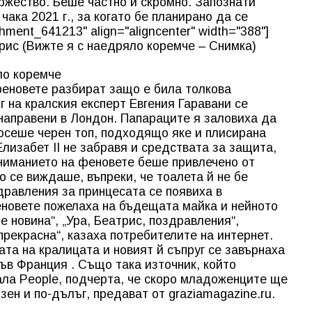
ържество. Беше частно и скромно. Запознати
чака 2021 г., за когато бе планирано да се
hment_641213" align="aligncenter" width="388"]
ло коремче
 феновете разбират защо е била толкова
г на кралския експерт Евгения Гаравани се
 направени в Лондон. Папараците я заловиха да
носеше черен топ, подходящо яке и плисирана
Елизабет II не забравя и средствата за защита,
Вниманието на феновете беше привлечено от
о се виждаше, въпреки, че тоалета й не бе
дравления за принцесата се появиха в
еновете пожелаха на бъдещата майка и нейното
 е новина“, „Ура, Беатрис, поздравления“,
 прекрасна
“, казаха потребителите на интернет.
ата на кралицата и новият й съпруг се завърнаха
във Франция . Също така източник, който
ала People, подчерта, че скоро младоженците ще
озен и по-дълъг, предават от graziamagazine.ru.