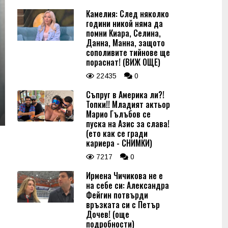
Камелия: След няколко
години никой няма да
помни Киара, Селина,
Данна, Манна, защото
сополивите тийнове ще
пораснат! (ВИЖ ОЩЕ)
22435
0
Съпруг в Америка ли?!
Топки!! Младият актьор
Марио Гълъбов се
пуска на Азис за слава!
(ето как се гради
кариера - СНИМКИ)
7217
0
Ирмена Чичикова не е
на себе си: Александра
Фейгин потвърди
връзката си с Петър
Дочев! (още
подробности)