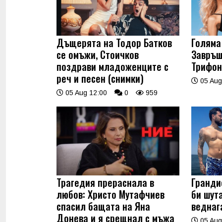
Дъщерята на Тодор Батков
Голяма 
се омъжи, Стоичков
Завръщ
поздрави младоженците с
Трифон
реч и песен (снимки)
05 Aug
05 Aug 12:00
0
959
Трагедия прераснала в
Гранди
любов: Христо Мутафчиев
би шут
спасил бащата на Яна
веднаг
Донева и я срещнал с мъжа
05 Aug