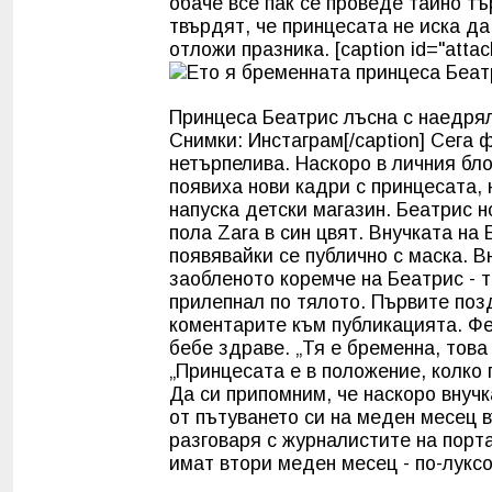
обаче все пак се проведе тайно т
твърдят, че принцесата не иска да 
отложи празника. [caption id="attac
Принцеса Беатрис лъсна с наедря
Снимки: Инстаграм[/caption] Сега
нетърпелива. Наскоро в личния бло
появиха нови кадри с принцесата,
напуска детски магазин. Беатрис 
пола Zara в син цвят. Внучката на 
появявайки се публично с маска. 
заобленото коремче на Беатрис - т
прилепнал по тялото. Първите поз
коментарите към публикацията. Ф
бебе здраве. „Т
я е бременна, това
„Принцесата е в положение, колко
Да си припомним, че наскоро внучк
от пътуването си на меден месец 
разговаря с журналистите на порт
имат втори меден месец - по-лукс