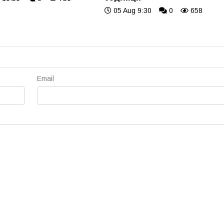
05 Aug 9:30
0
658
Email