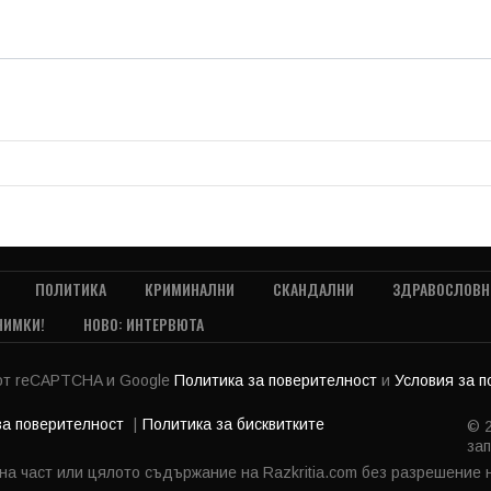
ПОЛИТИКА
КРИМИНАЛНИ
СКАНДАЛНИ
ЗДРАВОСЛОВН
НИМКИ!
НОВО: ИНТЕРВЮТА
 от reCAPTCHA и Google
Политика за поверителност
и
Условия за 
за поверителност
Политика за бисквитките
© 2
зап
 на част или цялото съдържание на Razkritia.com без разрешение