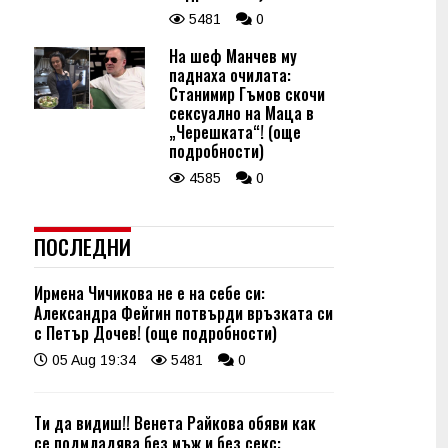
5481
0
На шеф Манчев му
паднаха очилата:
Станимир Гъмов скочи
сексуално на Маца в
„Черешката“! (още
подробности)
4585
0
ПОСЛЕДНИ
Ирмена Чичикова не е на себе си:
Александра Фейгин потвърди връзката си
с Петър Дочев! (още подробности)
05 Aug 19:34
5481
0
Ти да видиш!! Венета Райкова обяви как
се подмладява без мъж и без секс: