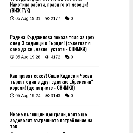
Наистина работи, правя го от месеци!
(ВИЖ ТУК)
05 Aug 19:31
2177
0
Радина Кърджилова показа тяло за грях
след 3 седмици в Гърция! (съветват я
само да си „махне“ устата - СНИМКИ)
05 Aug 19:28
4172
0
Как правят секс?! Сашо Кадиев и Чоева
търкат един в друг еднакво „бременни“
кореми! (ще паднете - СНИМКИ)
05 Aug 19:24
3143
0
Имаме въглищни централи, които ще
задоволят вътрешното потребление на
ток