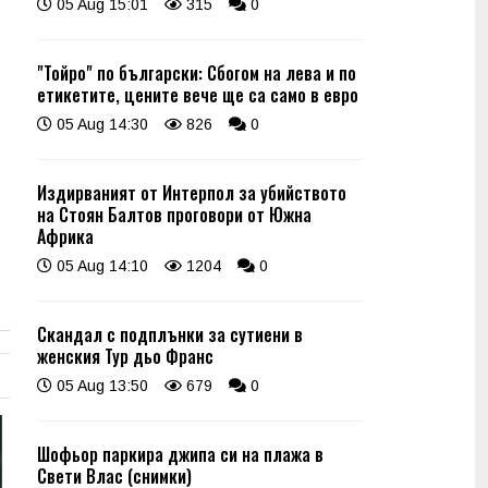
05 Aug 15:01
315
0
"Тойро" по български: Сбогом на лева и по
етикетите, цените вече ще са само в евро
05 Aug 14:30
826
0
Издирваният от Интерпол за убийството
на Стоян Балтов проговори от Южна
Африка
05 Aug 14:10
1204
0
Скандал с подплънки за сутиени в
женския Тур дьо Франс
05 Aug 13:50
679
0
Шофьор паркира джипа си на плажа в
Свети Влас (снимки)