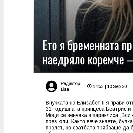
Ето я бременната пр
наедряло коремче –
Редактор:
14:53 | 10 Sep 20
Lisa
Внучката на Елизабет II я прави о
31-годишната принцеса Беатрис и
Моци се венчаха в параклиса „Вси 
през юли. Както вече знаете, бул
пролет, но сватбата трябваше да 