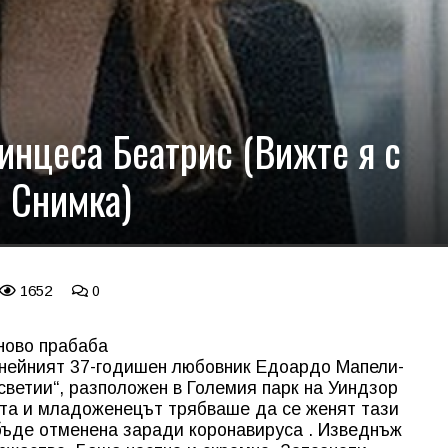
инцеса Беатрис (Вижте я с
 Снимка)
1652
0
тново прабаба
 нейният 37-годишен любовник Едоардо Мапели-
светии“, разположен в Големия парк на Уиндзор
ката и младоженецът трябваше да се женят тази
бъде отменена заради коронавируса . Изведнъж