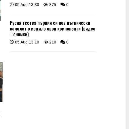
05 Aug 13:30
875
0
Русия тества първия си нов пътнически
самолет с изцяло свои компоненти (видео
+ снимки)
05 Aug 13:10
210
0
а