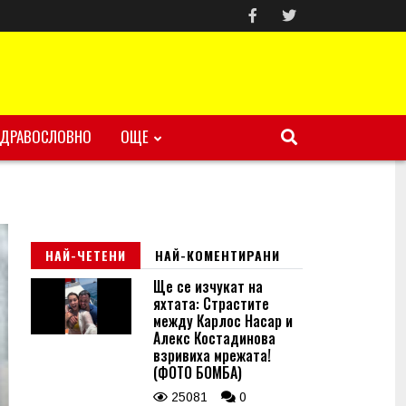
ЗДРАВОСЛОВНО
ОЩЕ
НАЙ-ЧЕТЕНИ
НАЙ-КОМЕНТИРАНИ
Ще се изчукат на
яхтата: Страстите
между Карлос Насар и
Алекс Костадинова
взривиха мрежата!
(ФОТО БОМБА)
25081
0