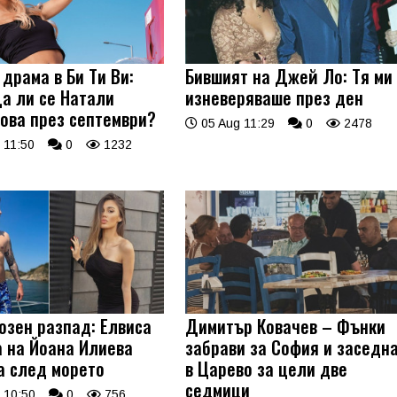
драма в Би Ти Ви:
Бившият на Джей Ло: Тя ми
а ли се Натали
изневеряваше през ден
ова през септември?
05 Aug 11:29
0
2478
 11:50
0
1232
озен разпад: Елвиса
Димитър Ковачев – Фънки
а на Йоана Илиева
забрави за София и заседн
а след морето
в Царево за цели две
седмици
 10:50
0
756