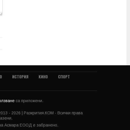
О
ИСТОРИЯ
КИНО
СПОРТ
ползване
са приложени.
013 - 2026 | Разкрития.КОМ - Всички права
азени.
 на Асмара ЕООД е забранено.