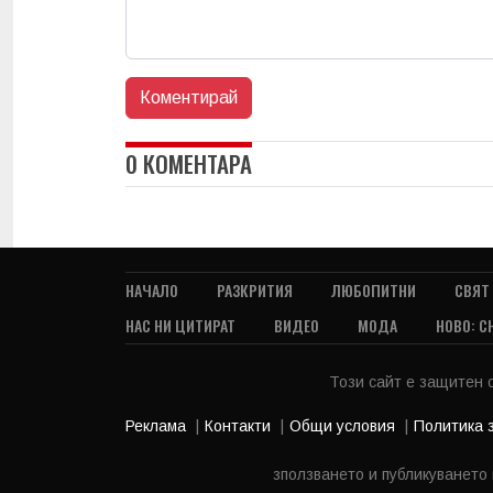
0 КОМЕНТАРА
НАЧАЛО
РАЗКРИТИЯ
ЛЮБОПИТНИ
СВЯТ
НАС НИ ЦИТИРАТ
ВИДЕО
МОДА
НОВО: С
Този сайт е защитен
Реклама
Контакти
Общи условия
Политика 
зползването и публикуването