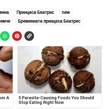
енна
Принцеса Беатрис
new
ремче
Бременната принцеса Беатрис
rom A
5 Parasite-Causing Foods You Should
Stop Eating Right Now