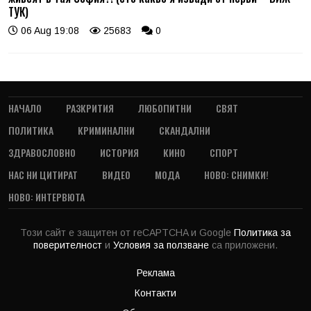
ТУК)
06 Aug 19:08
25683
0
НАЧАЛО
РАЗКРИТИЯ
ЛЮБОПИТНИ
СВЯТ
ПОЛИТИКА
КРИМИНАЛНИ
СКАНДАЛНИ
ЗДРАВОСЛОВНО
ИСТОРИЯ
КИНО
СПОРТ
НАС НИ ЦИТИРАТ
ВИДЕО
МОДА
НОВО: СНИМКИ!
НОВО: ИНТЕРВЮТА
Този сайт е защитен от reCAPTCHA и Google
Политика за
поверителност
и
Условия за ползване
са приложени.
Реклама
Контакти