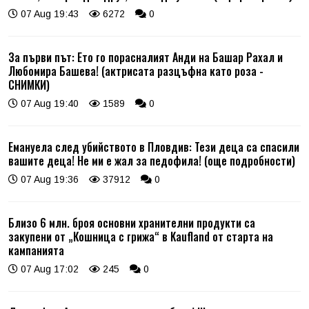
07 Aug 19:43
6272
0
За първи път: Ето го порасналият Анди на Башар Рахал и
Любомира Башева! (актрисата разцъфна като роза -
СНИМКИ)
07 Aug 19:40
1589
0
Емануела след убийството в Пловдив: Тези деца са спасили
вашите деца! Не ми е жал за педофила! (още подробности)
07 Aug 19:36
37912
0
Близо 6 млн. броя основни хранителни продукти са
закупени от „Кошница с грижа“ в Kaufland от старта на
кампанията
07 Aug 17:02
245
0