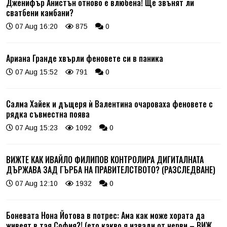
Дженифър Анистън отново е влюбена! Ще звънят ли
сватбени камбани?
07 Aug 16:20
875
0
Ариана Гранде хвърли феновете си в паника
07 Aug 15:52
791
0
Салма Хайек и дъщеря ѝ Валентина очароваха феновете с
рядка съвместна поява
07 Aug 15:23
1092
0
ВИЖТЕ КАК ИВАЙЛО ФИЛИПОВ КОНТРОЛИРА ДИГИТАЛНАТА
ДЪРЖАВА ЗАД ГЪРБА НА ПРАВИТЕЛСТВОТО? (РАЗСЛЕДВАНЕ)
07 Aug 12:10
1932
0
Боневата Нона Йотова в потрес: Ама как може хората да
живеят в тая София?! (ето какво я извади от нерви – ВИЖ