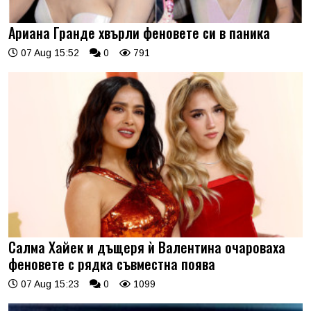
Ариана Гранде хвърли феновете си в паника
07 Aug 15:52
0
791
Салма Хайек и дъщеря ѝ Валентина очароваха
феновете с рядка съвместна поява
07 Aug 15:23
0
1099