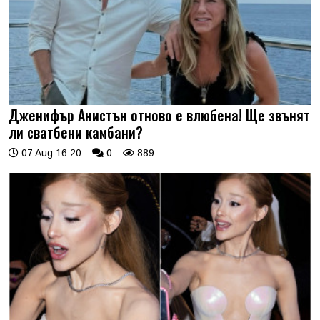
Дженифър Анистън отново е влюбена! Ще звънят
ли сватбени камбани?
07 Aug 16:20
0
889