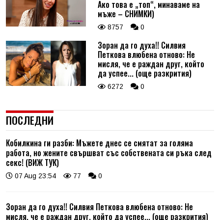
Ако това е „топ“, минаваме на
мъже – СНИМКИ)
8757
0
Зоран да го духа!! Силвия
Петкова влюбена отново: Не
мисля, че е раждан друг, който
да успее... (още разкрития)
6272
0
ПОСЛЕДНИ
Кобилкина ги разби: Мъжете днес се смятат за голяма
работа, но жените свършват със собствената си ръка след
секс! (ВИЖ ТУК)
07 Aug 23:54
77
0
Зоран да го духа!! Силвия Петкова влюбена отново: Не
мисля, че е раждан друг, който да успее... (още разкрития)