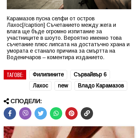
Карамазов пусна селфи от остров
Лахос[/caption] Съчетанието между жега и
влага ще бъде огромно изпитание за
участниците в шоуто. Вероятно именно това
съчетание плюс липсата на достатъчно храна и
умората е станало причина за смъртта на
Воденичаров – коментира изданието.
ТАГОВЕ:
Филипините
Сървайвър 6
Лахос
new
Владо Карамазов
СПОДЕЛИ: