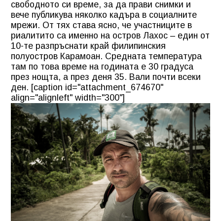
свободното си време, за да прави снимки и
вече публикува няколко кадъра в социалните
мрежи. От тях става ясно, че участниците в
риалитито са именно на остров Лахос – един от
10-те разпръснати край филипинския
полуостров Карамоан. Средната температура
там по това време на годината е 30 градуса
през нощта, а през деня 35. Вали почти всеки
ден. [caption id="attachment_674670"
align="alignleft" width="300"]