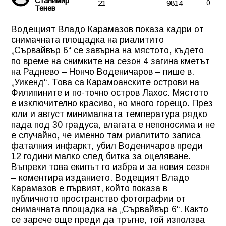
Станимир
21
9814
0
Тенев
Водещият Владо Карамазов показа кадри от
снимачната площадка на риалитито
„Сървайвър 6“ се завърна на мястото, където
по време на снимките на сезон 4 загина кметът
на Раднево – Нончо Воденичаров – пише в.
„Уикенд“. Това са Карамоанските острови на
Филипините и по-точно остров Лахос. Мястото
е изключително красиво, но много горещо. През
юли и август минималната температура рядко
пада под 30 градуса, влагата е непоносима и не
е случайно, че именно там риалитито записа
фаталния инфаркт, убил Воденичаров преди
12 години малко след битка за оцеляване.
Въпреки това екипът го избра и за новия сезон
– коментира изданието. Водещият Владо
Карамазов е първият, който показа в
публичното пространство фотографии от
снимачната площадка на „Сървайвър 6“. Както
се зарече още преди да тръгне, той използва