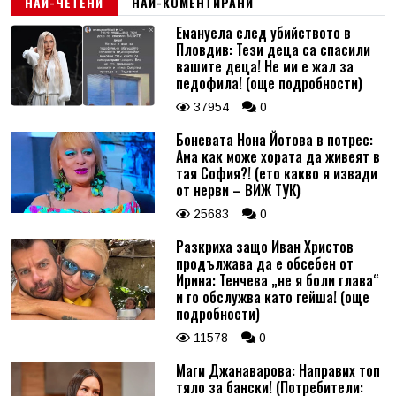
НАЙ-ЧЕТЕНИ
НАЙ-КОМЕНТИРАНИ
Емануела след убийството в
Пловдив: Тези деца са спасили
вашите деца! Не ми е жал за
педофила! (още подробности)
37954
0
Боневата Нона Йотова в потрес:
Ама как може хората да живеят в
тая София?! (ето какво я извади
от нерви – ВИЖ ТУК)
25683
0
Разкриха защо Иван Христов
продължава да е обсебен от
Ирина: Тенчева „не я боли глава“
и го обслужва като гейша! (още
подробности)
11578
0
Маги Джанаварова: Направих топ
тяло за бански! (Потребители: