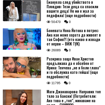
Емануела след убийството в
Пловдив: Тези деца са спасили
вашите деца! Не ми е жал за
педофила! (още подробности)
50470
0
Боневата Нона Йотова в потрес:
Ама как може хората да живеят в
тая София?! (ето какво я извади
от нерви – ВИЖ ТУК)
26089
0
Разкриха защо Иван Христов
продължава да е обсебен от
Ирина: Тенчева „не я боли глава“
и го обслужва като гейша! (още
подробности)
11795
0
Маги Джанаварова: Направих топ
тяло за бански! (Потребители:
Ако това е „топ“, минаваме на