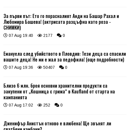
За първи път: Ето го порасналият Анди на Башар Рахал и
Любомира Башева! (актрисата разцъфна като роза -
СНИМКИ)
07 Aug 19:40
2177
0
Емануела след убийството в Пловдив: Тези деца са спасили
вашите деца! Не ми е жал за педофила! (още подробности)
07 Aug 19:36
50407
0
Близо 6 млн. броя основни хранителни продукти са
закупени от „Кошница с грижа“ в Kaufland от старта на
кампанията
07 Aug 17:02
252
0
Дженифър Анистън отново е влюбена! Ще звънят ли
сватбени камбани?