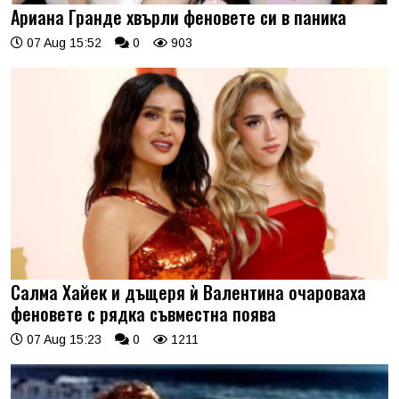
Ариана Гранде хвърли феновете си в паника
07 Aug 15:52
0
903
Салма Хайек и дъщеря ѝ Валентина очароваха
феновете с рядка съвместна поява
07 Aug 15:23
0
1211