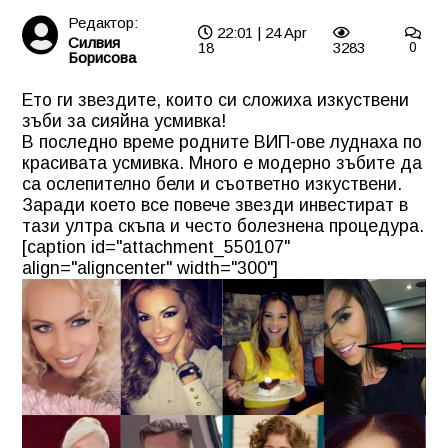
Редактор:
22:01 | 24 Apr
Силвия
18
3283
0
Борисова
Ето ги звездите, които си сложиха изкуствени
зъби за сияйна усмивка!
В последно време родните ВИП-ове луднаха по
красивата усмивка. Много е модерно зъбите да
са ослепително бели и съответно изкуствени.
Заради което все повече звезди инвестират в
тази ултра скъпа и често болезнена процедура.
[caption id="attachment_550107"
align="aligncenter" width="300"]