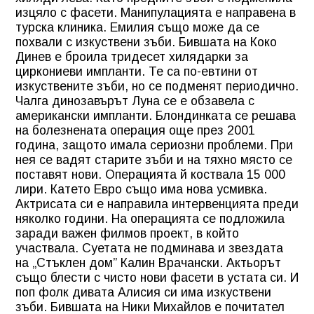
изцяло с фасети. Манипулацията е направена в
турска клиника. Емилия също може да се
похвали с изкуствени зъби. Бившата на Коко
Динев е броила тридесет хилядарки за
циркониеви импланти. Те са по-евтини от
изкуствените зъби, но се подменят периодично.
Чалга динозавърът Луна се е обзавела с
американски импланти. Блондинката се решава
на болезнената операция още през 2001
година, защото имала сериозни проблеми. При
нея се вадят старите зъби и на тяхно място се
поставят нови. Операцията й коствала 15 000
лири. Катето Евро също има нова усмивка.
Актрисата си е направила интервенцията преди
няколко години. На операцията се подложила
заради важен филмов проект, в който
участвала. Суетата не подминава и звездата
на „Стъклен дом” Калин Врачански. Актьорът
също блести с чисто нови фасети в устата си. И
поп фолк дивата Алисия си има изкуствени
зъби. Бившата на Ники Михайлов е почитател