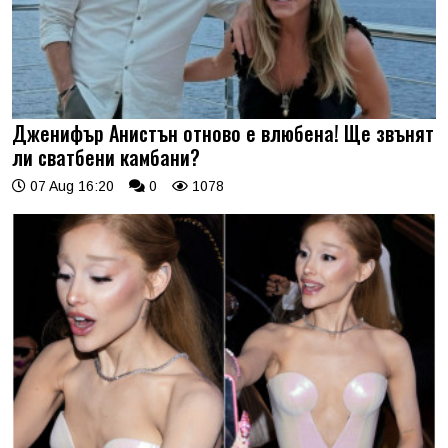
Дженифър Анистън отново е влюбена! Ще звънят
ли сватбени камбани?
07 Aug 16:20
0
1078