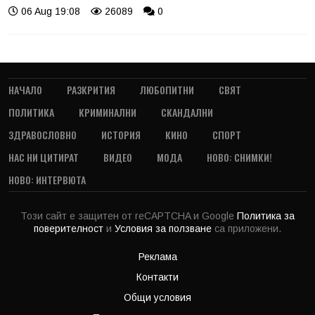
06 Aug 19:08
26089
0
НАЧАЛО
РАЗКРИТИЯ
ЛЮБОПИТНИ
СВЯТ
ПОЛИТИКА
КРИМИНАЛНИ
СКАНДАЛНИ
ЗДРАВОСЛОВНО
ИСТОРИЯ
КИНО
СПОРТ
НАС НИ ЦИТИРАТ
ВИДЕО
МОДА
НОВО: СНИМКИ!
НОВО: ИНТЕРВЮТА
Този сайт е защитен от reCAPTCHA и Google
Политика за
поверителност
и
Условия за ползване
са приложени.
Реклама
Контакти
Общи условия