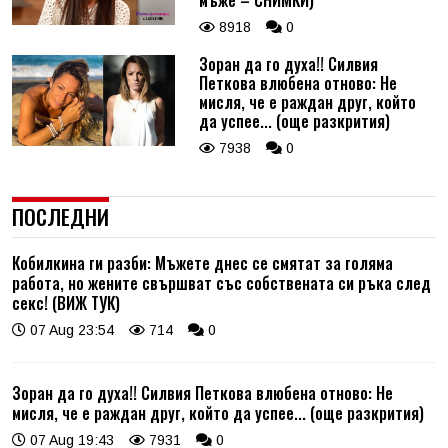
мъже – СНИМКИ)
8918
0
Зоран да го духа!! Силвия
Петкова влюбена отново: Не
мисля, че е раждан друг, който
да успее... (още разкрития)
7938
0
ПОСЛЕДНИ
Кобилкина ги разби: Мъжете днес се смятат за голяма
работа, но жените свършват със собствената си ръка след
секс! (ВИЖ ТУК)
07 Aug 23:54
714
0
Зоран да го духа!! Силвия Петкова влюбена отново: Не
мисля, че е раждан друг, който да успее... (още разкрития)
07 Aug 19:43
7931
0