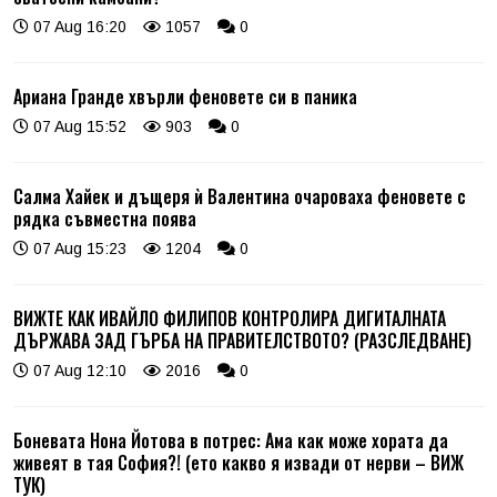
07 Aug 16:20
1057
0
Ариана Гранде хвърли феновете си в паника
07 Aug 15:52
903
0
Салма Хайек и дъщеря ѝ Валентина очароваха феновете с
рядка съвместна поява
07 Aug 15:23
1204
0
ВИЖТЕ КАК ИВАЙЛО ФИЛИПОВ КОНТРОЛИРА ДИГИТАЛНАТА
ДЪРЖАВА ЗАД ГЪРБА НА ПРАВИТЕЛСТВОТО? (РАЗСЛЕДВАНЕ)
07 Aug 12:10
2016
0
Боневата Нона Йотова в потрес: Ама как може хората да
живеят в тая София?! (ето какво я извади от нерви – ВИЖ
ТУК)