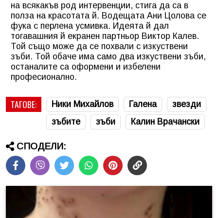
на всякакъв род интервенции, стига да са в
полза на красотата й. Водещата Ани Цолова се
фука с перлена усмивка. Идеята й дал
тогавашния й екранен партньор Виктор Калев.
Той също може да се похвали с изкуствени
зъби. Той обаче има само два изкуствени зъби,
останалите са оформени и избелени
професионално.
ТАГОВЕ:
Ники Михайлов
Галена
звезди
зъбите
зъби
Калин Врачански
СПОДЕЛИ: