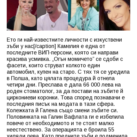
Ето ги най-известните личности с изкуствени
зъби у нас[/caption] Камелия е една от
последните ВИП-персони, която си направи
красива усмивка. „Огън момичето” се сдоби с
фасети, които струват колкото един
автомобил, купен на старо. С тях тя се уредила
в Полша, като цялата процедура й отнела
четири дни. Преслава е дала 66 000 лева на
роден стоматолог, за да постави на зъбите й
циркониеви коронки. Това според познавачи е
последния писък на модата в тази сфера.
Колежката й Галена също смени зъбите си.
Половинката на Галин Вафлата ги е избелила
повече от необходимото и те стоят малко
неестествено. За операцията е броила 55
хиляди лева. Като предните зъби е подменила