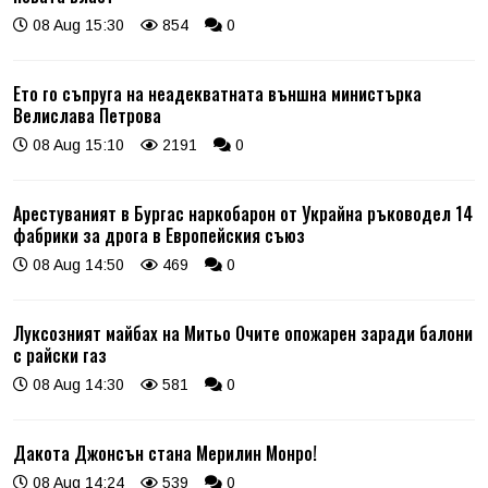
08 Aug 15:30
854
0
Ето го съпруга на неадекватната външна министърка
Велислава Петрова
08 Aug 15:10
2191
0
Арестуваният в Бургас наркобарон от Украйна ръководел 14
фабрики за дрога в Европейския съюз
08 Aug 14:50
469
0
Луксозният майбах на Митьо Очите опожарен заради балони
с райски газ
08 Aug 14:30
581
0
Дакота Джонсън стана Мерилин Монро!
08 Aug 14:24
539
0