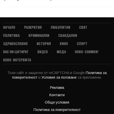
НАЧАЛО
РАЗКРИТИЯ
ЛЮБОПИТНИ
СВЯТ
ПОЛИТИКА
КРИМИНАЛНИ
СКАНДАЛНИ
ЗДРАВОСЛОВНО
ИСТОРИЯ
КИНО
СПОРТ
НАС НИ ЦИТИРАТ
ВИДЕО
МОДА
НОВО: СНИМКИ!
НОВО: ИНТЕРВЮТА
Този сайт е защитен от reCAPTCHA и Google
Политика за
поверителност
и
Условия за ползване
са приложени.
Реклама
Контакти
Общи условия
Политика за поверителност