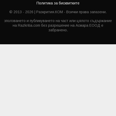
Политика за бисквитките
© 2013 - 2026 | Разкрития.КОМ - Всички права запазени.
зползването и публикуването на част или цялото съдържание
на Razkritia.com без разрешение на Асмара ЕООД е
забранено.