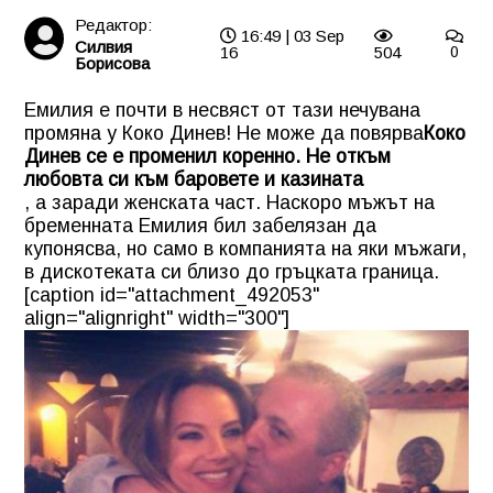
Редактор:
16:49 | 03 Sep
Силвия
16
504
0
Борисова
Емилия е почти в несвяст от тази нечувана
промяна у Коко Динев! Не може да повярва
Коко
Динев се е променил коренно. Не откъм
любовта си към баровете и казината
, а заради женската част. Наскоро мъжът на
бременната Емилия бил забелязан да
купонясва, но само в компанията на яки мъжаги,
в дискотеката си близо до гръцката граница.
[caption id="attachment_492053"
align="alignright" width="300"]