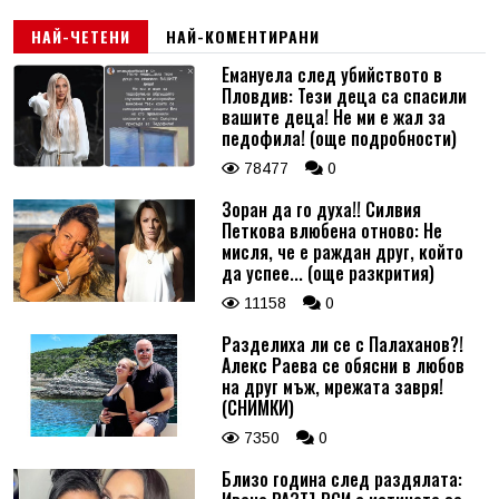
НАЙ-ЧЕТЕНИ
НАЙ-КОМЕНТИРАНИ
Емануела след убийството в
Пловдив: Тези деца са спасили
вашите деца! Не ми е жал за
педофила! (още подробности)
78477
0
Зоран да го духа!! Силвия
Петкова влюбена отново: Не
мисля, че е раждан друг, който
да успее... (още разкрития)
11158
0
Разделиха ли се с Палаханов?!
Алекс Раева се обясни в любов
на друг мъж, мрежата завря!
(СНИМКИ)
7350
0
Близо година след раздялата: