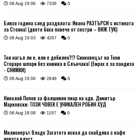
08 Aug 19:06
7336
0
Близо година след раздялата: Ивана РАЗТЪРСИ с истината
за Стояна! (двете бяха повече от сестри – ВИЖ ТУК)
08 Aug 19:03
4207
0
Тоя нагъл ли е, или е дебилен?!? Синковецът на Тони
Стораро шпори без книжка в Слънчака! (Емрах е за пандиза
- СНИМКИ)
08 Aug 19:00
2849
0
Николай Попов за фалшивия пиар на адв. Димитър
Марковски: ТОЗИ ЧОВЕК Е УНИКАЛЕН РОБИН ХУД
08 Aug 18:08
1197
0
Милионерът Владо Загатото искал да снабдява с кафе
новата власт