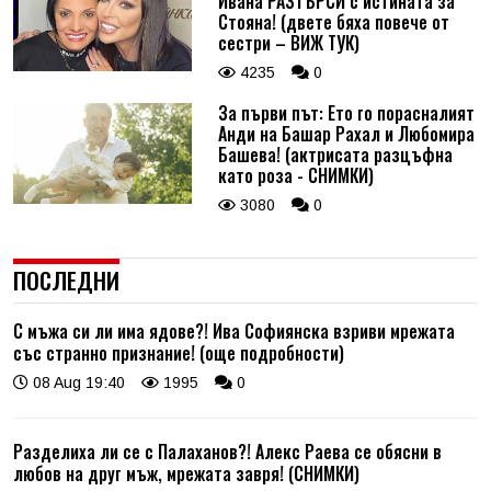
Ивана РАЗТЪРСИ с истината за
Стояна! (двете бяха повече от
сестри – ВИЖ ТУК)
4235
0
За първи път: Ето го порасналият
Анди на Башар Рахал и Любомира
Башева! (актрисата разцъфна
като роза - СНИМКИ)
3080
0
ПОСЛЕДНИ
С мъжа си ли има ядове?! Ива Софиянска взриви мрежата
със странно признание! (още подробности)
08 Aug 19:40
1995
0
Разделиха ли се с Палаханов?! Алекс Раева се обясни в
любов на друг мъж, мрежата завря! (СНИМКИ)