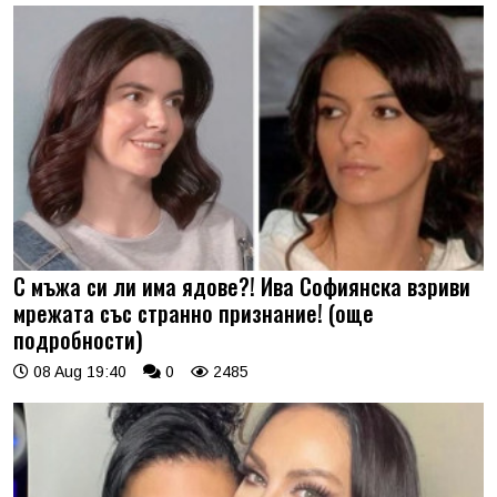
С мъжа си ли има ядове?! Ива Софиянска взриви
мрежата със странно признание! (още
подробности)
08 Aug 19:40
0
2485