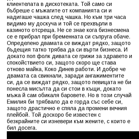
клиентелата в дискотеката. Той само си
бъбреше с мъжагите от компанията си и
надигаше чашка след чашка. Но към три часа
видимо му доскуча и той се прехвърли в
казиното отсреща. Не се знае кога бизнесмена
се е прибрал при бременната си съпруга обаче.
Определено двамата се виждат рядко, защото
бъдещия татко трябва да си върти бизнеса. И
докато поп фолк дивата се грижи за здравето и
спокойствието си, защото скоро ще става
отново майка, Коко Динев работи. И добре че
двамата са свикнали, заради ангажиментите
си, да се виждат рядко, защото певицата не би
понесла мисълта да си стои в къщи, докато
мъжа й сам обикаля баровете. Но в този случай
Емилия би трябвало да е горда със себе си,
защото драстично е спяла да промени вечния
плейбой. Той доскоро бе известен с
безкрайните си изневери към жените, с които е
бил досега.