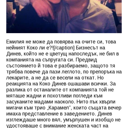
Емилия не може да повярва на очите си, това
нейният Коко ли е?![/caption] Бизнесът на
Динев, който не е цветущ напоследък, не бил в
компанията на съпругата си. Предвид
състоянието й това е разбираемо, защото тя
трябва повече да пази леглото, по препоръка на
лекарите, а не да се весели на откат. Но
реакцията на Коко Динев ошашави всички. За
разлика от останалите от компанията той не
мяташе жадни и похотливи погледи към
засуканите мадами наоколо. Нито пък хвърли
мигачи към трио „Карамел”, които същата вечер
имаха представление в заведението. Динев
изглеждаше много вял, умърлушен и изобщо не
удостояваше с внимание женската част на