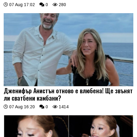
07 Aug 17:02
0
280
Дженифър Анистън отново е влюбена! Ще звънят
ли сватбени камбани?
07 Aug 16:20
0
1414