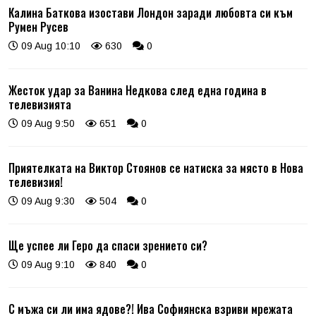
Калина Баткова изостави Лондон заради любовта си към
Румен Русев
09 Aug 10:10
630
0
Жесток удар за Ванина Недкова след една година в
телевизията
09 Aug 9:50
651
0
Приятелката на Виктор Стоянов се натиска за място в Нова
телевизия!
09 Aug 9:30
504
0
Ще успее ли Геро да спаси зрението си?
09 Aug 9:10
840
0
С мъжа си ли има ядове?! Ива Софиянска взриви мрежата