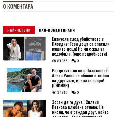
0 КОМЕНТАРА
НАЙ-ЧЕТЕНИ
НАЙ-КОМЕНТИРАНИ
Емануела след убийството в
Пловдив: Тези деца са спасили
вашите деца! Не ми е жал за
педофила! (още подробности)
81256
0
Разделиха ли се с Палаханов?!
Алекс Раева се обясни в любов
на друг мъж, мрежата завря!
(СНИМКИ)
14910
0
Зоран да го духа!! Силвия
Петкова влюбена отново: Не
мисля, че е раждан друг, който