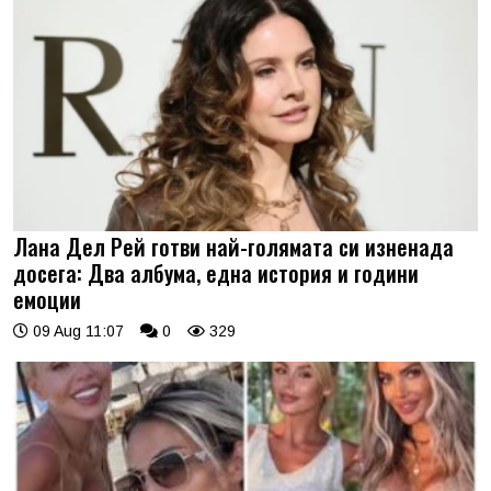
Лана Дел Рей готви най-голямата си изненада
досега: Два албума, една история и години
емоции
09 Aug 11:07
0
329