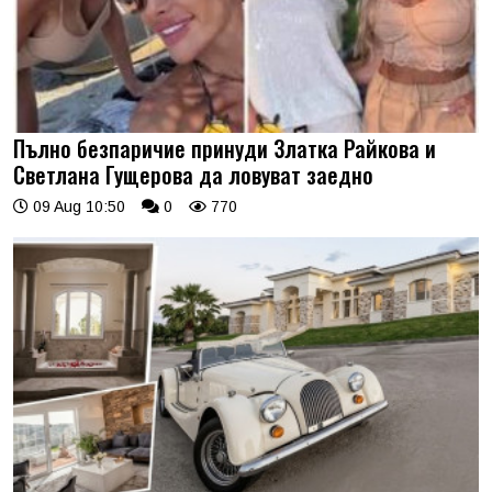
Пълно безпаричие принуди Златка Райкова и
Светлана Гущерова да ловуват заедно
09 Aug 10:50
0
770