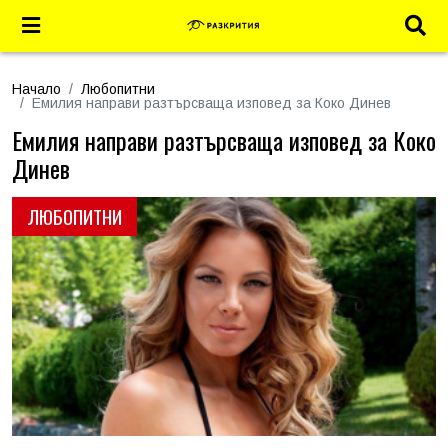
Начало
Любопитни
Емилия направи разтърсваща изповед за Коко Динев
Емилия направи разтърсваща изповед за Коко
Динев
ЛЮБОПИТНИ