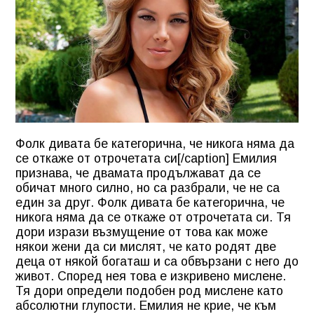
Фолк дивата бе категорична, че никога няма да
се откаже от отрочетата си[/caption] Емилия
признава, че двамата продължават да се
обичат много силно, но са разбрали, че не са
един за друг. Фолк дивата бе категорична, че
никога няма да се откаже от отрочетата си. Тя
дори изрази възмущение от това как може
някои жени да си мислят, че като родят две
деца от някой богаташ и са обвързани с него до
живот. Според нея това е изкривено мислене.
Тя дори определи подобен род мислене като
абсолютни глупости. Емилия не крие, че към