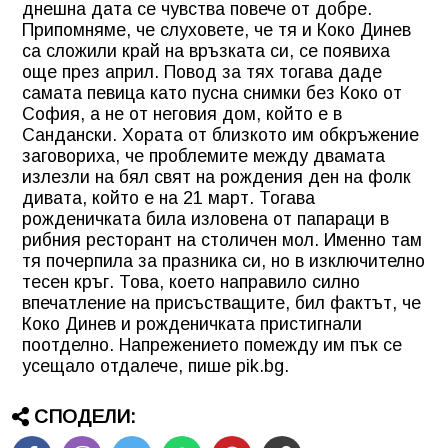
днешна дата се чувства повече от добре.
Припомняме, че слуховете, че тя и
Коко Динев
са сложили край на връзката си, се появиха
още през април. Повод за тях тогава даде
самата певица като пусна снимки без Коко от
София, а не от неговия дом, който е в
Сандански. Хората от близкото им обкръжение
заговориха, че проблемите между двамата
излезли на бял свят на рождения ден на фолк
дивата, който е на 21 март. Тогава
рожденичката била изловена от папараци в
рибния ресторант на столичен мол. Именно там
тя почерпила за празника си, но в изключително
тесен кръг. Това, което направило силно
впечатление на присъстващите, бил фактът, че
Коко Динев и рожденичката пристигнали
поотделно. Напрежението помежду им пък се
усещало отдалече, пише pik.bg.
СПОДЕЛИ: