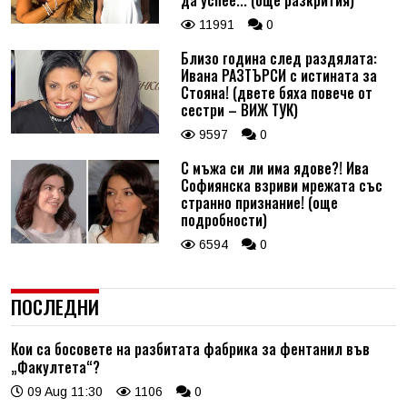
да успее... (още разкрития)
11991
0
Близо година след раздялата:
Ивана РАЗТЪРСИ с истината за
Стояна! (двете бяха повече от
сестри – ВИЖ ТУК)
9597
0
С мъжа си ли има ядове?! Ива
Софиянска взриви мрежата със
странно признание! (още
подробности)
6594
0
ПОСЛЕДНИ
Кои са босовете на разбитата фабрика за фентанил във
„Факултета“?
09 Aug 11:30
1106
0