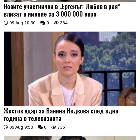
Новите участнички в „Ергенът: Любов в рая“
влизат в имение за 3 000 000 евро
09 Aug 10:30
0
364
Жесток удар за Ванина Недкова след една
година в телевизията
09 Aug 9:50
0
735