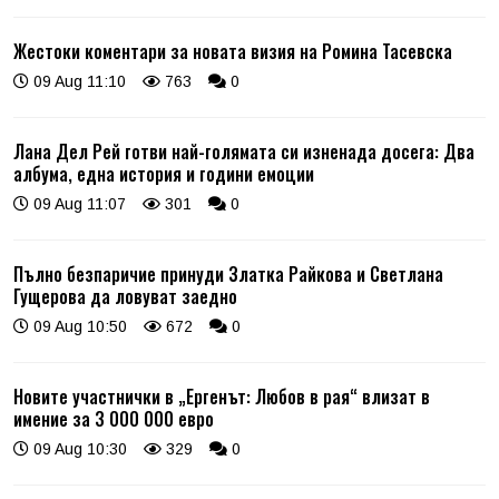
Жестоки коментари за новата визия на Ромина Тасевска
09 Aug 11:10
763
0
Лана Дел Рей готви най-голямата си изненада досега: Два
албума, една история и години емоции
09 Aug 11:07
301
0
Пълно безпаричие принуди Златка Райкова и Светлана
Гущерова да ловуват заедно
09 Aug 10:50
672
0
Новите участнички в „Ергенът: Любов в рая“ влизат в
имение за 3 000 000 евро
09 Aug 10:30
329
0