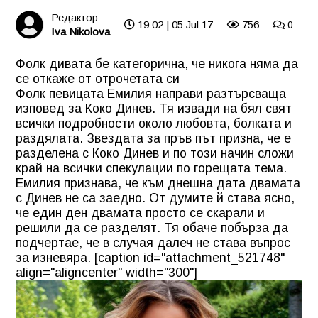
Редактор:
19:02 | 05 Jul 17
756
0
Iva Nikolova
Фолк дивата бе категорична, че никога няма да
се откаже от отрочетата си
Фолк певицата
Емилия
направи разтърсваща
изповед за Коко Динев. Тя извади на бял свят
всички подробности около любовта, болката и
раздялата. Звездата за пръв път призна, че е
разделена с Коко Динев и по този начин сложи
край на всички спекулации по горещата тема.
Емилия признава, че към днешна дата двамата
с Динев не са заедно. От думите й става ясно,
че един ден двамата просто се скарали и
решили да се разделят. Тя обаче побърза да
подчертае, че в случая далеч не става въпрос
за изневяра. [caption id="attachment_521748"
align="aligncenter" width="300"]