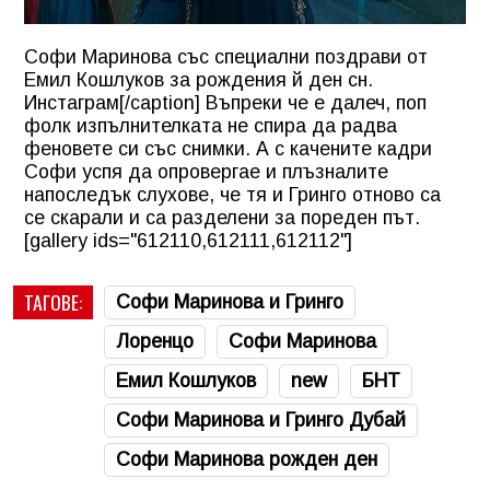
Софи Маринова със специални поздрави от
Емил Кошлуков за рождения й ден сн.
Инстаграм[/caption] Въпреки че е далеч, поп
фолк изпълнителката не спира да радва
феновете си със снимки. А с качените кадри
Софи успя да опровергае и плъзналите
напоследък слухове, че тя и Гринго отново са
се скарали и са разделени за пореден път.
[gallery ids="612110,612111,612112"]
ТАГОВЕ:
Софи Маринова и Гринго
Лоренцо
Софи Маринова
Емил Кошлуков
new
БНТ
Софи Маринова и Гринго Дубай
Софи Маринова рожден ден