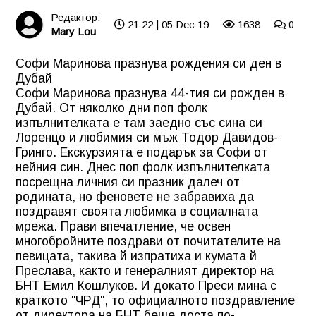
Редактор:
21:22 | 05 Dec 19
1638
0
Mary Lou
Софи Маринова празнува рождения си ден в
Дубай
Софи Маринова празнува 44-тия си рожден в
Дубай. От няколко дни поп фолк
изпълнителката е там заедно със сина си
Лоренцо и любимия си мъж Тодор Давидов-
Гринго. Екскурзията е подарък за Софи от
нейния син. Днес поп фолк изпълнителката
посрещна личния си празник далеч от
родината, но феновете не забравиха да
поздравят своята любимка в социалната
мрежа. Прави впечатление, че освен
многобройните поздрави от почитателите на
певицата, такива й изпратиха и кумата й
Преслава, както и генералният директор на
БНТ Емил Кошлуков. И докато Преси мина с
краткото "ЧРД", то официалното поздравление
от директора на БНТ беше доста по-