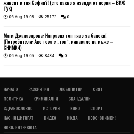
живеят в тая София?! (ето какво я извади от нерви – ВИЖ
ТУК)
06 Aug 19:08
25172
0
Маги Джанаварова: Направих топ тяло за бански!
(Потребители: Ако това е „топ“, минаваме на мъже –
СНИМКИ)
06 Aug 19:05
8484
0
НАЧАЛО
РАЗКРИТИЯ
ЛЮБОПИТНИ
СВЯТ
ПОЛИТИКА
КРИМИНАЛНИ
СКАНДАЛНИ
ЗДРАВОСЛОВНО
ИСТОРИЯ
КИНО
СПОРТ
НАС НИ ЦИТИРАТ
ВИДЕО
МОДА
НОВО: СНИМКИ!
НОВО: ИНТЕРВЮТА