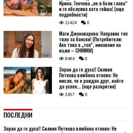
Ирина: Тенчева „не я боли глава“
и го обслужва като гейша! (още
подробности)
11424
0
Маги Джанаварова: Направих топ
тяло за бански! (Потребители:
Ако това е „топ“, минаваме на
мъже – СНИМКИ)
8484
0
Зоран да го духа!! Силвия
Петкова влюбена отново: Не
мисля, че е раждан друг, който
да успее... (още разкрития)
2457
0
ПОСЛЕДНИ
Зоран да го духа!! Силвия Петкова влюбена отново: Не