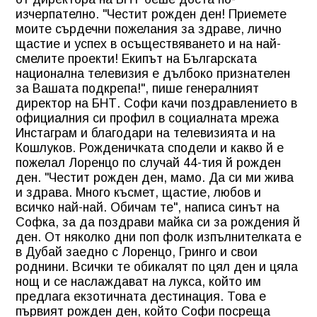
изчерпателно. "Честит рожден ден! Приемете
моите сърдечни пожелания за здраве, лично
щастие и успех в осъществяването и на най-
смелите проекти! Екипът на Българската
национална телевизия е дълбоко признателен
за Вашата подкрепа!", пише генералният
директор на БНТ. Софи качи поздравлението в
официалния си профил в социалната мрежа
Инстаграм и благодари на телевизията и на
Кошлуков. Рожденичката сподели и какво й е
пожелал Лоренцо по случай 44-тия й рожден
ден. "Честит рожден ден, мамо. Да си ми жива
и здрава. Много късмет, щастие, любов и
всичко най-най. Обичам те", написа синът на
Софка, за да поздрави майка си за рождения й
ден. От няколко дни поп фолк изпълнителката е
в Дубай заедно с Лоренцо, Гринго и свои
роднини. Всички те обикалят по цял ден и цяла
нощ и се наслаждават на лукса, който им
предлага екзотичната дестинация. Това е
първият рожден ден, който Софи посреща