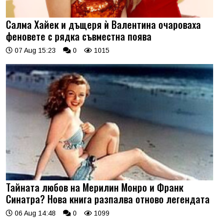
Салма Хайек и дъщеря ѝ Валентина очароваха
феновете с рядка съвместна поява
07 Aug 15:23
0
1015
Тайната любов на Мерилин Монро и Франк
Синатра? Нова книга разпалва отново легендата
06 Aug 14:48
0
1099