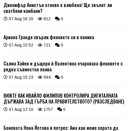
Дженифър Анистън отново е влюбена! Ще звънят ли
сватбени камбани?
07 Aug 16:20
812
0
Ариана Гранде хвърли феновете си в паника
07 Aug 15:52
721
0
Салма Хайек и дъщеря ѝ Валентина очароваха феновете с
рядка съвместна поява
07 Aug 15:23
994
0
ВИЖТЕ КАК ИВАЙЛО ФИЛИПОВ КОНТРОЛИРА ДИГИТАЛНАТА
ДЪРЖАВА ЗАД ГЪРБА НА ПРАВИТЕЛСТВОТО? (РАЗСЛЕДВАНЕ)
07 Aug 12:10
1757
0
Боневата Нона Йотова в потрес: Ама как може хората да