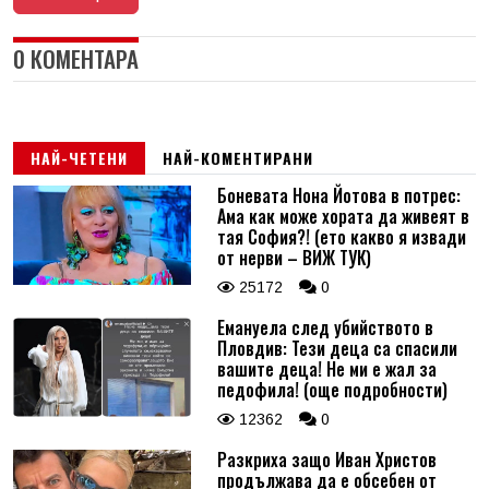
0 КОМЕНТАРА
НАЙ-ЧЕТЕНИ
НАЙ-КОМЕНТИРАНИ
Боневата Нона Йотова в потрес:
Ама как може хората да живеят в
тая София?! (ето какво я извади
от нерви – ВИЖ ТУК)
25172
0
Емануела след убийството в
Пловдив: Тези деца са спасили
вашите деца! Не ми е жал за
педофила! (още подробности)
12362
0
Разкриха защо Иван Христов
продължава да е обсебен от