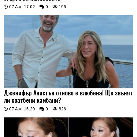
07 Aug 17:02
0
196
Дженифър Анистън отново е влюбена! Ще звънят
ли сватбени камбани?
07 Aug 16:20
0
826