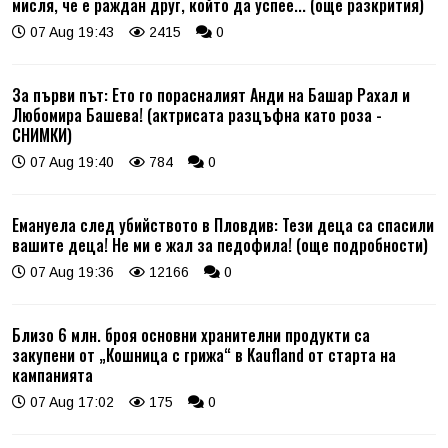
мисля, че е раждан друг, който да успее... (още разкрития)
07 Aug 19:43
2415
0
За първи път: Ето го порасналият Анди на Башар Рахал и
Любомира Башева! (актрисата разцъфна като роза -
СНИМКИ)
07 Aug 19:40
784
0
Емануела след убийството в Пловдив: Тези деца са спасили
вашите деца! Не ми е жал за педофила! (още подробности)
07 Aug 19:36
12166
0
Близо 6 млн. броя основни хранителни продукти са
закупени от „Кошница с грижа“ в Kaufland от старта на
кампанията
07 Aug 17:02
175
0