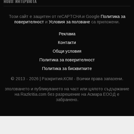
НОВО: ИНТЕРВЮТА
Този сайт е защитен от reCAPTCHA и Google
Политика за
поверителност
и
Условия за ползване
са приложени.
Реклама
Контакти
Общи условия
Политика за поверителност
Политика за бисквитките
© 2013 - 2026 | Разкрития.КОМ - Всички права запазени.
зползването и публикуването на част или цялото съдържание
на Razkritia.com без разрешение на Асмара ЕООД е
забранено.