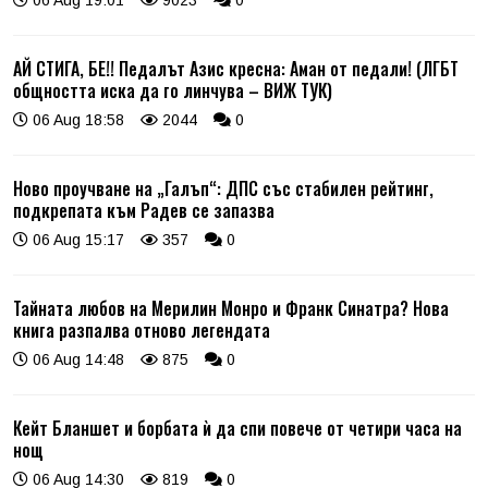
АЙ СТИГА, БЕ!! Педалът Азис кресна: Аман от педали! (ЛГБТ
общността иска да го линчува – ВИЖ ТУК)
06 Aug 18:58
2044
0
Ново проучване на „Галъп“: ДПС със стабилен рейтинг,
подкрепата към Радев се запазва
06 Aug 15:17
357
0
Тайната любов на Мерилин Монро и Франк Синатра? Нова
книга разпалва отново легендата
06 Aug 14:48
875
0
Кейт Бланшет и борбата ѝ да спи повече от четири часа на
нощ
06 Aug 14:30
819
0