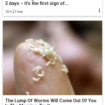
2 days – it's the first sign of...
10 h 27 min
The Lump Of Worms Will Come Out Of You