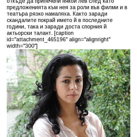
откъде да припечели някой лев след като
предложенията към нея за роли във филми и в
театъра рязко намаляха. Както заради
скандалите покрай името й в последните
години, така и заради доста спорния й
актьорски талант. [caption
id="attachment_465196" align="alignright"
width="300"]