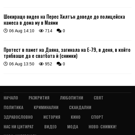
Шокиращо видео на Перес Хилтън доведе до полицейска
намеса в дома му в Маями
06 Aug 14:10
714
0
Протест в памет на Даяна, загинала на Е-79, в деня, в който
трябваше да е сватбата ѝ (снимки)
06 Aug 13:50
952
0
НАЧАЛО
РАЗКРИТИЯ
ЛЮБОПИТНИ
СВЯТ
ПОЛИТИКА
КРИМИНАЛНИ
СКАНДАЛНИ
ЗДРАВОСЛОВНО
ИСТОРИЯ
КИНО
СПОРТ
НАС НИ ЦИТИРАТ
ВИДЕО
МОДА
НОВО: СНИМКИ!