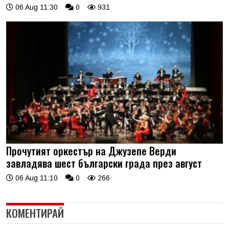
06 Aug 11:30
0
931
Прочутият оркестър на Джузепе Верди
завладява шест български града през август
06 Aug 11:10
0
266
КОМЕНТИРАЙ