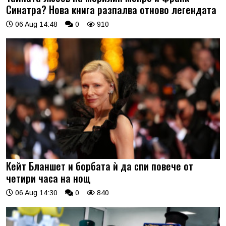
Синатра? Нова книга разпалва отново легендата
06 Aug 14:48
0
910
Кейт Бланшет и борбата ѝ да спи повече от
четири часа на нощ
06 Aug 14:30
0
840