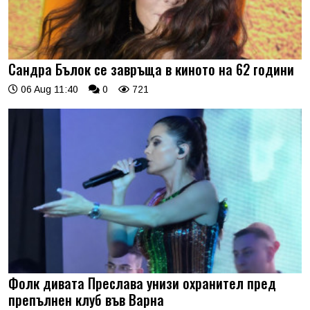
Сандра Бълок се завръща в киното на 62 години
06 Aug 11:40
0
721
Фолк дивата Преслава унизи охранител пред
препълнен клуб във Варна