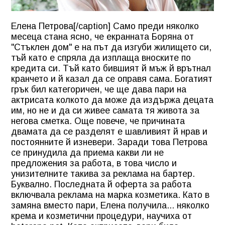
Елена Петрова[/caption] Само преди няколко
месеца стана ясно, че екранната Боряна от
"Стъклен дом" е на път да изгуби жилището си,
тъй като е спряла да изплаща вноските по
кредита си. Тъй като бившият й мъж й врътнал
кранчето и й казал да се оправя сама. Богатият
грък бил категоричен, че ще дава пари на
актрисата колкото да може да издържа децата
им, но не и да си живее самата тя живота за
негова сметка. Още повече, че причината
двамата да се разделят е шавливият й нрав и
постоянните й изневери. Заради това Петрова
се принудила да приема какви ли не
предложения за работа, в това число и
унизителните такива за реклама на бартер.
Буквално. Последната й оферта за работа
включвала реклама на марка козметика. Като в
замяна вместо пари, Елена получила... няколко
крема и козметични процедури, научиха от