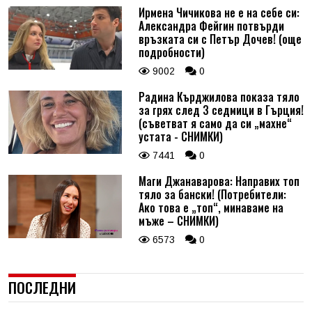
Ирмена Чичикова не е на себе си:
Александра Фейгин потвърди
връзката си с Петър Дочев! (още
подробности)
9002
0
Радина Кърджилова показа тяло
за грях след 3 седмици в Гърция!
(съветват я само да си „махне“
устата - СНИМКИ)
7441
0
Маги Джанаварова: Направих топ
тяло за бански! (Потребители:
Ако това е „топ“, минаваме на
мъже – СНИМКИ)
6573
0
ПОСЛЕДНИ