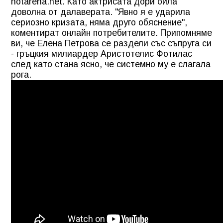
hotarena.net. Като актрисата дори била
доволна от далаверата. "Явно я е ударила
сериозно кризата, няма друго обяснение",
коментират онлайн потребителите. Припомняме
ви, че Елена Петрова се раздели със съпруга си
- гръцкия милиардер Аристотелис Фотилас
след като стана ясно, че системно му е слагала
рога.