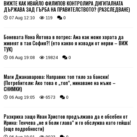
ВИЖТЕ КАК ИВАЙЛО ФИЛИПОВ КОНТРОЛИРА ДИГИТАЛНАТА
ДЪРЖАВА ЗАД ГЪРБА НА ПРАВИТЕЛСТВОТО? (РАЗСЛЕДВАНЕ)
07 Aug 12:10
119
0
Боневата Нона Йотова в потрес: Ама как може хората да
живеят в тая София?! (ето какво я извади от нерви – ВИЖ
ТУК)
06 Aug 19:08
19824
0
Маги Джанаварова: Направих топ тяло за бански!
(Потребители: Ако това е „топ“, минаваме на мъже –
СНИМКИ)
06 Aug 19:05
6573
0
Разкриха защо Иван Христов продължава да е обсебен от
Ирина: Тенчева „не я боли глава“ и го обслужва като гейша!
(още подробности)
06 Aug 19:01
9023
0