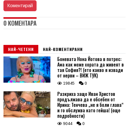
0 КОМЕНТАРА
НАЙ-ЧЕТЕНИ
НАЙ-КОМЕНТИРАНИ
Боневата Нона Йотова в потрес:
Ама как може хората да живеят в
тая София?! (ето какво я извади
от нерви – ВИЖ ТУК)
19845
0
Разкриха защо Иван Христов
продължава да е обсебен от
Ирина: Тенчева „не я боли глава“
и го обслужва като гейша! (още
подробности)
9044
0