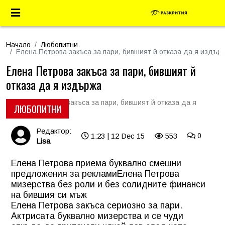
Начало
Любопитни
Елена Петрова закъса за пари, бившият й отказа да я издър
Елена Петрова закъса за пари, бившият й
отказа да я издържа
ЛЮБОПИТНИ
Редактор:
1:23 | 12 Dec 15
553
0
Lisa
Елена Петрова приема буквално смешни
предложения за реклами
Елена Петрова
мизерства без роли и без солидните финанси
на бившия си мъж
Елена Петрова закъса сериозно за пари.
Актрисата буквално мизерства и се чуди