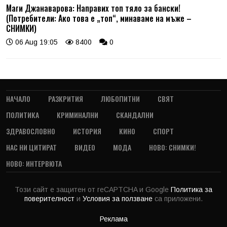
Маги Джанаварова: Направих топ тяло за бански!
(Потребители: Ако това е „топ“, минаваме на мъже –
СНИМКИ)
06 Aug 19:05
8400
0
НАЧАЛО
РАЗКРИТИЯ
ЛЮБОПИТНИ
СВЯТ
ПОЛИТИКА
КРИМИНАЛНИ
СКАНДАЛНИ
ЗДРАВОСЛОВНО
ИСТОРИЯ
КИНО
СПОРТ
НАС НИ ЦИТИРАТ
ВИДЕО
МОДА
НОВО: СНИМКИ!
НОВО: ИНТЕРВЮТА
Този сайт е защитен от reCAPTCHA и Google
Политика за
поверителност
и
Условия за ползване
са приложени.
Реклама