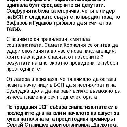
вдигнала бунт сред верните си депутати.
Соцфурията била категорична, че тя е лидер
на БСП и след като съдът е потвърдил това, то
Зафиров и Гуцанов трябвало да я считат за
такъв.
С всичките си привилегии, смятала
социалистката. Самата Корнелия се опитва да
удари опозицията в ляво с нова пиар-агенция,
която наела да я спасява от позорните й
резултати на многократно проведените избори
през годините.
От лагера ѝ признаха, че тя нямало да остави
новите началници в БСП да я неглижират и на
Бузлуджа щяла да направи всичко възможно да
изнесе пламенна реч пред електората.
По традиция БСП събира симпатизантите си в
последните дни на юли и началото на август за
купон на поляната, а преди години премиерът
Сергей Станишев дори организира „Дискотека