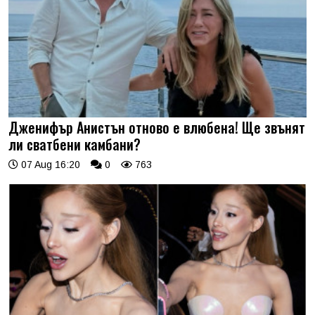
Дженифър Анистън отново е влюбена! Ще звънят
ли сватбени камбани?
07 Aug 16:20
0
763