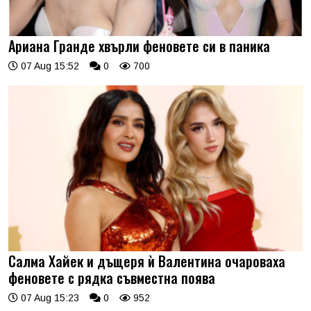
Ариана Гранде хвърли феновете си в паника
07 Aug 15:52
0
700
Салма Хайек и дъщеря ѝ Валентина очароваха
феновете с рядка съвместна поява
07 Aug 15:23
0
952