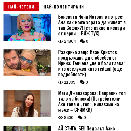
НАЙ-ЧЕТЕНИ
НАЙ-КОМЕНТИРАНИ
Боневата Нона Йотова в потрес:
Ама как може хората да живеят в
тая София?! (ето какво я извади
от нерви – ВИЖ ТУК)
24864
0
Разкриха защо Иван Христов
продължава да е обсебен от
Ирина: Тенчева „не я боли глава“
и го обслужва като гейша! (още
подробности)
11305
0
Маги Джанаварова: Направих топ
тяло за бански! (Потребители:
Ако това е „топ“, минаваме на
мъже – СНИМКИ)
8400
0
АЙ СТИГА, БЕ!! Педалът Азис