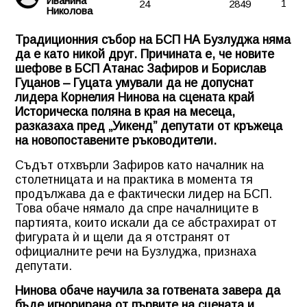
Иванина
24
2849
1
Николова
Традиционния събор на БСП НА Бузлуджа няма
да е като никой друг. Причината е, че новите
шефове в БСП Атанас Зафиров и Борислав
Гуцанов – Гуцата умували да не допуснат
лидера Корнелия Нинова на сцената край
Историческа поляна в края на месеца,
разказаха пред „Уикенд” депутати от кръжеца
на новопоставените ръководители.
Съдът отхвърли Зафиров като началник на
столетницата и на практика в момента тя
продължава да е фактически лидер на БСП.
Това обаче нямало да спре началниците в
партията, които искали да се абстрахират от
фигурата ѝ и щели да я отстранят от
официалните речи на Бузлуджа, признаха
депутати.
Нинова обаче научила за готвената завера да
бъде игнорирана от първите на сцената и