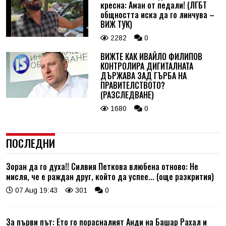
кресна: Аман от педали! (ЛГБТ
общността иска да го линчува –
ВИЖ ТУК)
2282
0
ВИЖТЕ КАК ИВАЙЛО ФИЛИПОВ
КОНТРОЛИРА ДИГИТАЛНАТА
ДЪРЖАВА ЗАД ГЪРБА НА
ПРАВИТЕЛСТВОТО?
(РАЗСЛЕДВАНЕ)
1680
0
ПОСЛЕДНИ
Зоран да го духа!! Силвия Петкова влюбена отново: Не
мисля, че е раждан друг, който да успее... (още разкрития)
07 Aug 19:43
301
0
За първи път: Ето го порасналият Анди на Башар Рахал и