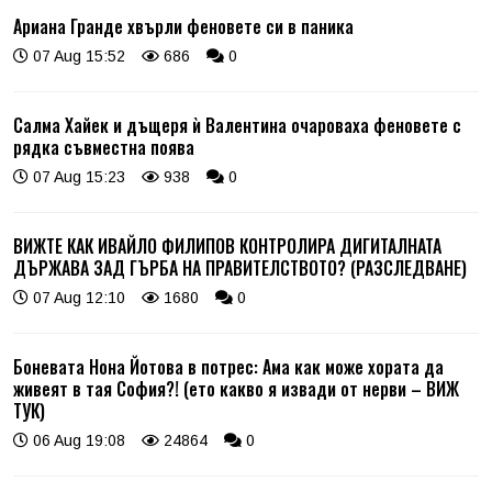
Ариана Гранде хвърли феновете си в паника
07 Aug 15:52
686
0
Салма Хайек и дъщеря ѝ Валентина очароваха феновете с
рядка съвместна поява
07 Aug 15:23
938
0
ВИЖТЕ КАК ИВАЙЛО ФИЛИПОВ КОНТРОЛИРА ДИГИТАЛНАТА
ДЪРЖАВА ЗАД ГЪРБА НА ПРАВИТЕЛСТВОТО? (РАЗСЛЕДВАНЕ)
07 Aug 12:10
1680
0
Боневата Нона Йотова в потрес: Ама как може хората да
живеят в тая София?! (ето какво я извади от нерви – ВИЖ
ТУК)
06 Aug 19:08
24864
0