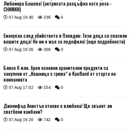
Любомира Башева! (актрисата разцъфна като роза -
СНИМКИ)
07 Aug 19:40
238
0
Емануела след убийството в Пловдив: Тези деца са спасили
вашите деца! Не ми е жал за педофила! (още подробности)
07 Aug 19:36
308
0
Близо 6 млн. броя основни хранителни продукти са
закупени от „Кошница с грижа“ в Kaufland от старта на
кампанията
07 Aug 17:02
154
0
Дженифър Анистън отново е влюбена! Ще звънят ли
сватбени камбани?
07 Aug 16:20
742
0