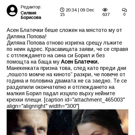
Редактор:
20:34 | 09 Dec
Силвия
15
637
0
Борисова
Асен Блатечки беше сложен на мястото му от
Диляна Попова!
Диляна Попова отново изригна срещу лъжите
по неин адрес. Красавицата заяви, че се справя
с отглеждането на сина си Борил и без
помощта на баща му
Асен Блатечки.
Манекенката призна това, след като преди дни
„лошото момче на киното” разкри, че повече от
година и половина двамата не са заедно. Те се
разделили окончателно и отглеждането на
малкия Борил падал изцяло върху нейните
крехки плещи. [caption id="attachment_465003"
align="alignright" width="300"]