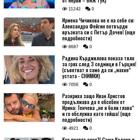
от нерви – ВИЖ ТУК)
11242
0
Ирмена Чичикова не е на себе си:
Александра Фейгин потвърди
връзката си с Петър Дочев! (още
подробности)
8687
0
Радина Кърджилова показа тяло
за грях след 3 седмици в Гърция!
(съветват я само да си „махне“
устата - СНИМКИ)
7056
0
Разкриха защо Иван Христов
продължава да е обсебен от
Ирина: Тенчева „не я боли глава“
и го обслужва като гейша! (още
подробности)
4921
0
Как правят секс?! Сашо Кадиев и