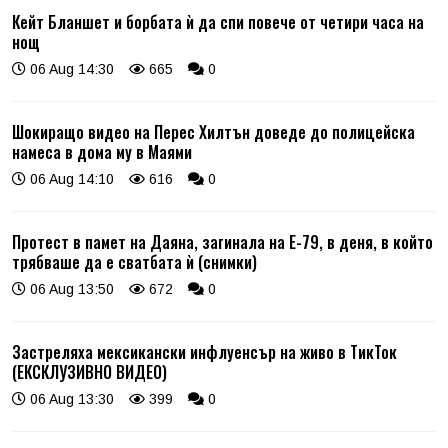
Кейт Бланшет и борбата ѝ да спи повече от четири часа на
нощ
06 Aug 14:30
665
0
Шокиращо видео на Перес Хилтън доведе до полицейска
намеса в дома му в Маями
06 Aug 14:10
616
0
Протест в памет на Даяна, загинала на Е-79, в деня, в който
трябваше да е сватбата ѝ (снимки)
06 Aug 13:50
672
0
Застреляха мексикански инфлуенсър на живо в ТикТок
(ЕКСКЛУЗИВНО ВИДЕО)
06 Aug 13:30
399
0