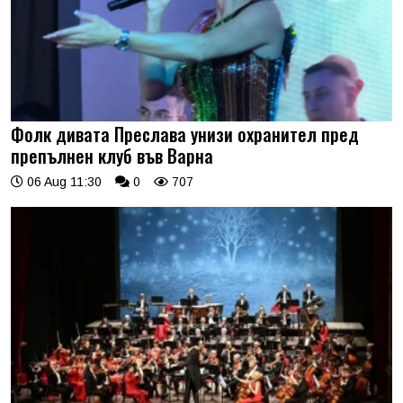
Фолк дивата Преслава унизи охранител пред
препълнен клуб във Варна
06 Aug 11:30
0
707