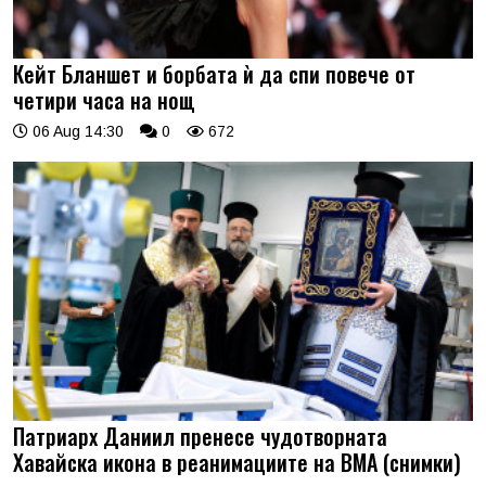
Кейт Бланшет и борбата ѝ да спи повече от
четири часа на нощ
06 Aug 14:30
0
672
Патриарх Даниил пренесе чудотворната
Хавайска икона в реанимациите на ВМА (снимки)