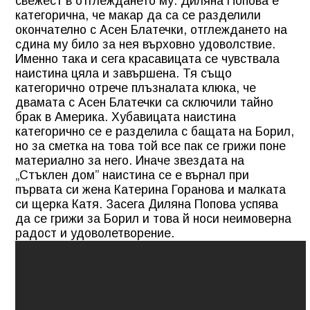
свежест в отглеждането му.
Диляна Попова
е
категорична, че макар да са се разделили
окончателно с Асен Блатечки, отглеждането на
сдина му било за нея върховно удоволствие.
Именно така и сега красавицата се чувствала
наистина цяла и завършена. Тя също
категорично отрече плъзналата клюка, че
двамата с Асен Блатечки са сключили тайно
брак в Америка. Хубавицата наистина
категорично се е разделила с бащата на Борил,
но за сметка на това той все пак се грижи поне
материално за него. Иначе звездата на
„Стъклен дом” наистина се е върнал при
първата си жена Катерина Горанова и малката
си щерка Катя. Засега Диляна Попова успява
да се грижи за Борил и това й носи неимоверна
радост и удоволетворение.