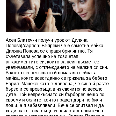
Асен Блатечки получи урок от Диляна
Попова[/caption] Въпреки че е самотна майка,
Диляна Попова се справя брилянтно. Тя
съчетавала успешно на този етап
ангажиментите си, които за неин късмет се
увеличавали, с отглеждането на малкия си син.
В което непрекъснато й помагала нейната
майка, която всеотдайно се грижела за бебето
Борил. Манекенката е доволна, че сина й расте
бързо и се превръща в изключително весело
дете. Той непрекъснато си бърборел нещо по
своему и белите, които правел дори не били
лоши, а я забавлявали. Вече се опитвал и да
ходи, като това също внасяло допълнителна