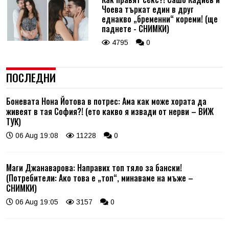
Чоева търкат един в друг
еднакво „бременни“ кореми! (ще
паднете - СНИМКИ)
4795
0
ПОСЛЕДНИ
Боневата Нона Йотова в потрес: Ама как може хората да
живеят в тая София?! (ето какво я извади от нерви – ВИЖ
ТУК)
06 Aug 19:08
11228
0
Маги Джанаварова: Направих топ тяло за бански!
(Потребители: Ако това е „топ“, минаваме на мъже –
СНИМКИ)
06 Aug 19:05
3157
0