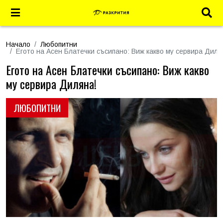
Начало
Любопитни
Егото на Асен Блатечки съсипано: Виж какво му сервира Диля
Егото на Асен Блатечки съсипано: Виж какво
му сервира Диляна!
ЛЮБОПИТНИ