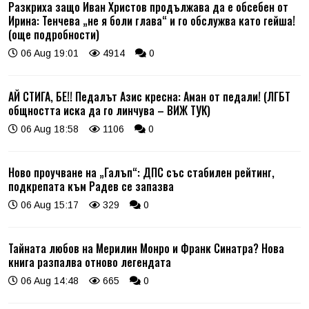
Разкриха защо Иван Христов продължава да е обсебен от
Ирина: Тенчева „не я боли глава“ и го обслужва като гейша!
(още подробности)
06 Aug 19:01
4914
0
АЙ СТИГА, БЕ!! Педалът Азис кресна: Аман от педали! (ЛГБТ
общността иска да го линчува – ВИЖ ТУК)
06 Aug 18:58
1106
0
Ново проучване на „Галъп“: ДПС със стабилен рейтинг,
подкрепата към Радев се запазва
06 Aug 15:17
329
0
Тайната любов на Мерилин Монро и Франк Синатра? Нова
книга разпалва отново легендата
06 Aug 14:48
665
0