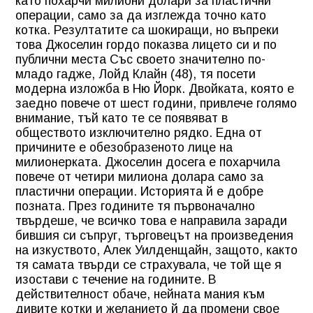
като похарчи милиони долари за пластични
операции, само за да изглежда точно като
котка. Резултатите са шокиращи, но въпреки
това Джоселин гордо показва лицето си и по
публични места Със своето значително по-
младо гадже, Лойд Клайн (48), тя посети
модерна изложба в Ню Йорк. Двойката, която е
заедно повече от шест години, привлече голямо
внимание, тъй като те се появяват в
обществото изключително рядко. Една от
причините е обезобразеното лице на
милионерката. Джоселин досега е похарчила
повече от четири милиона долара само за
пластични операции. Историята й е добре
позната. През годините тя първоначално
твърдеше, че всичко това е направила заради
бившия си съпруг, търговецът на произведения
на изкуството, Алек Уилденщайн, защото, както
тя самата твърди се страхувала, че той ще я
изостави с течение на годините. В
действителност обаче, нейната мания към
дивите котки и желанието й да промени свое