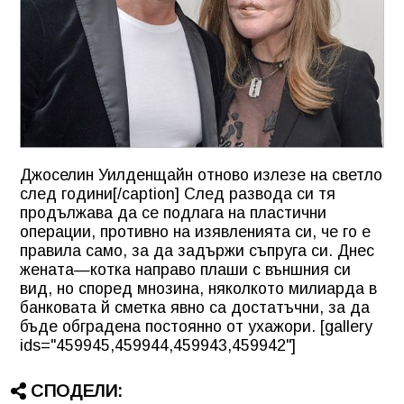
Джоселин Уилденщайн отново излезе на светло
след години[/caption] След развода си тя
продължава да се подлага на пластични
операции, противно на изявленията си, че го е
правила само, за да задържи съпруга си. Днес
жената—котка направо плаши с външния си
вид, но според мнозина, няколкото милиарда в
банковата й сметка явно са достатъчни, за да
бъде обградена постоянно от ухажори. [gallery
ids="459945,459944,459943,459942"]
СПОДЕЛИ: