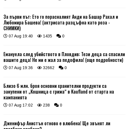
За първи път: Ето го порасналият Анди на Башар Рахал и
Любомира Башева! (актрисата разцъфна като роза -
СНИМКИ)
07 Aug 19:40
1435
0
Емануела след убийството в Пловдив: Тези деца са спасили
вашите деца! Не ми е жал за педофила! (още подробности)
07 Aug 19:36
32662
0
Близо 6 млн. броя основни хранителни продукти са
закупени от „Кошница с грижа“ в Kaufland от старта на
кампанията
07 Aug 17:02
238
0
Дженифър Анистън отново е влюбена! Ще звънят ли
сватбени камбани?