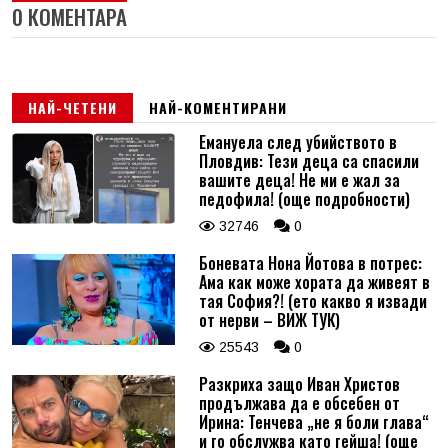
0 КОМЕНТАРА
НАЙ-ЧЕТЕНИ
НАЙ-КОМЕНТИРАНИ
Емануела след убийството в
Пловдив: Тези деца са спасили
вашите деца! Не ми е жал за
педофила! (още подробности)
32746
0
Боневата Нона Йотова в потрес:
Ама как може хората да живеят в
тая София?! (ето какво я извади
от нерви – ВИЖ ТУК)
25543
0
Разкриха защо Иван Христов
продължава да е обсебен от
Ирина: Тенчева „не я боли глава“
и го обслужва като гейша! (още