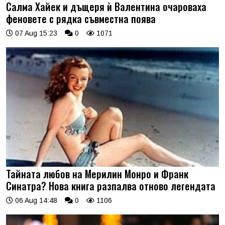
Салма Хайек и дъщеря ѝ Валентина очароваха
феновете с рядка съвместна поява
07 Aug 15:23
0
1071
Тайната любов на Мерилин Монро и Франк
Синатра? Нова книга разпалва отново легендата
06 Aug 14:48
0
1106