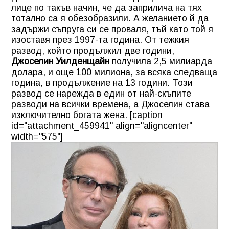
лице по такъв начин, че да заприлича на тях
тотално са я обезобразили. А желанието й да
задържи съпруга си се проваля, тъй като той я
изоставя през 1997-та година. От тежкия
развод, който продължил две години,
Джоселин Уилденщайн
получила 2,5 милиарда
долара, и още 100 милиона, за всяка следваща
година, в продължение на 13 години. Този
развод се нарежда в един от най-скъпите
разводи на всички времена, а Джоселин става
изключително богата жена. [caption
id="attachment_459941" align="aligncenter"
width="575"]