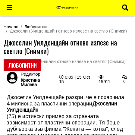
Начало
Любопитни
Джоселин Уилденщайн отново излезе на светло (Снимки)
Джоселин Уилденщайн отново излезе на
светло (Снимки)
ЛЮБОПИТНИ
Редактор:
0:05 | 15 Oct
Кристина
15
15911
0
Милева
Джоселин Уилденщайн разкри, че е похарчила
4 милиона за пластични операции
Джоселин
Уилденщайн
(75) е истински пример за странната
зависимост от пластични операции. Тя беше
дубльорка във филма "Жената — котка", след