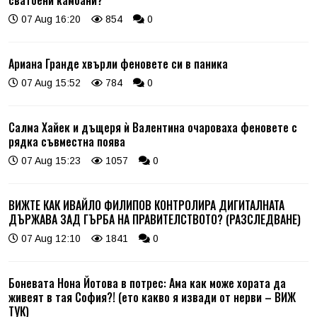
07 Aug 16:20
854
0
Ариана Гранде хвърли феновете си в паника
07 Aug 15:52
784
0
Салма Хайек и дъщеря ѝ Валентина очароваха феновете с
рядка съвместна поява
07 Aug 15:23
1057
0
ВИЖТЕ КАК ИВАЙЛО ФИЛИПОВ КОНТРОЛИРА ДИГИТАЛНАТА
ДЪРЖАВА ЗАД ГЪРБА НА ПРАВИТЕЛСТВОТО? (РАЗСЛЕДВАНЕ)
07 Aug 12:10
1841
0
Боневата Нона Йотова в потрес: Ама как може хората да
живеят в тая София?! (ето какво я извади от нерви – ВИЖ
ТУК)