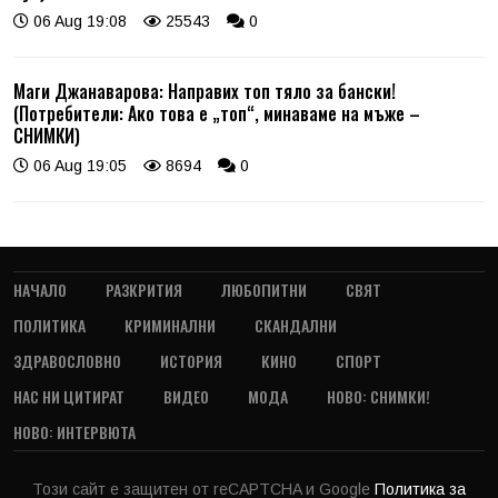
06 Aug 19:08
25543
0
Маги Джанаварова: Направих топ тяло за бански!
(Потребители: Ако това е „топ“, минаваме на мъже –
СНИМКИ)
06 Aug 19:05
8694
0
НАЧАЛО
РАЗКРИТИЯ
ЛЮБОПИТНИ
СВЯТ
ПОЛИТИКА
КРИМИНАЛНИ
СКАНДАЛНИ
ЗДРАВОСЛОВНО
ИСТОРИЯ
КИНО
СПОРТ
НАС НИ ЦИТИРАТ
ВИДЕО
МОДА
НОВО: СНИМКИ!
НОВО: ИНТЕРВЮТА
Този сайт е защитен от reCAPTCHA и Google
Политика за