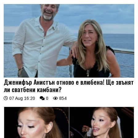
Дженифър Анистън отново е влюбена! Ще звънят
ли сватбени камбани?
07 Aug 16:20
0
854