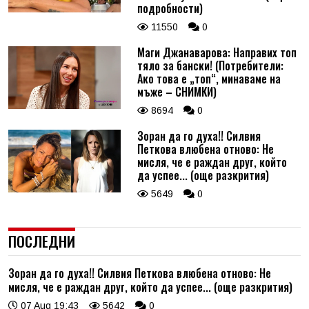
подробности)
11550
0
Маги Джанаварова: Направих топ
тяло за бански! (Потребители:
Ако това е „топ“, минаваме на
мъже – СНИМКИ)
8694
0
Зоран да го духа!! Силвия
Петкова влюбена отново: Не
мисля, че е раждан друг, който
да успее... (още разкрития)
5649
0
ПОСЛЕДНИ
Зоран да го духа!! Силвия Петкова влюбена отново: Не
мисля, че е раждан друг, който да успее... (още разкрития)
07 Aug 19:43
5642
0