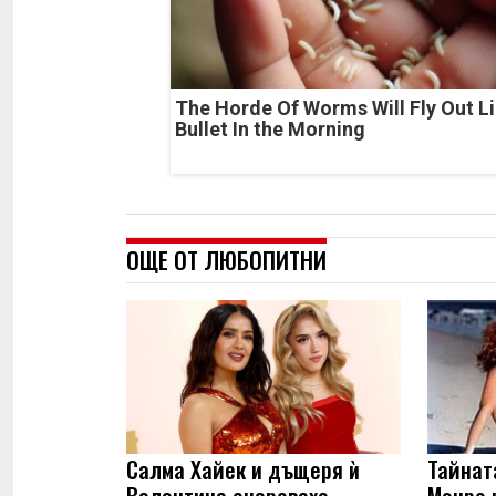
The Horde Of Worms Will Fly Out Li
Bullet In the Morning
ОЩЕ ОТ ЛЮБОПИТНИ
Салма Хайек и дъщеря ѝ
Тайнат
Валентина очароваха
Монро 