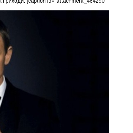
 приходи. [caption id="attachment_464290"