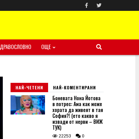
ЗДРАВОСЛОВНО
ОЩЕ
НАЙ-ЧЕТЕНИ
НАЙ-КОМЕНТИРАНИ
Боневата Нона Йотова
в потрес: Ама как може
хората да живеят в тая
София?! (ето какво я
извади от нерви – ВИЖ
ТУК)
22253
0