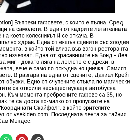
tion] Въпреки гафовете, с които е пълна. Сред
ци на самолети. В един от кадрите летателната
 на което колесникът й се откача. В
апълно здрав. Една от екшън сцените със злодея
момента, в който той влиза във вагон-ресторанта
пно изчезват. Една от красавиците на Бонд - Леа
а миг - докато ляга на леглото е с дрехи, в
ената, вече е само по оскъдна нощничка. Самият
вете. В разгара на една от сцените, Даниел Крейг
т обувки. Едно от счупените стъкла по магически
стите са открили несъществуваща автобусна
он. Към момента преброените гафове са 35, но
ак те са доста по-малко от пропуските на
"Координати Скайфол", в който зрителите
ат от vsekiden.com. Последната лента за тайния
 Сам Мендес.