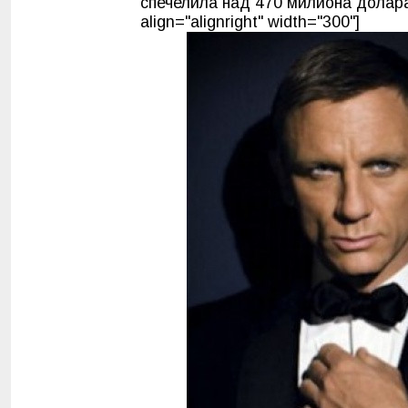
спечелила над 470 милиона долара
align="alignright" width="300"]