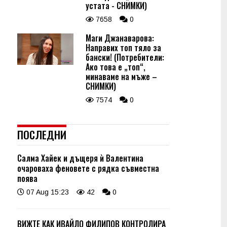
устата - СНИМКИ)
7658
0
Маги Джанаварова:
Направих топ тяло за
бански! (Потребители:
Ако това е „топ“,
минаваме на мъже –
СНИМКИ)
7574
0
ПОСЛЕДНИ
Салма Хайек и дъщеря ѝ Валентина
очароваха феновете с рядка съвместна
поява
07 Aug 15:23
42
0
ВИЖТЕ КАК ИВАЙЛО ФИЛИПОВ КОНТРОЛИРА