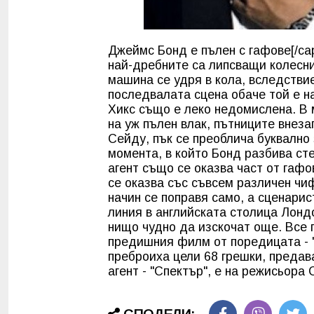
Джеймс Бонд е пълен с гафове[/cap
най-дребните са липсващи колесни
машина се удря в кола, вследствие
последвалата сцена обаче той е н
Хикс също е леко недомислена. В 
на уж пълен влак, пътниците внеза
Сейду, пък се преоблича буквално з
момента, в който Бонд разбива ст
агент също се оказва част от гафо
се оказва със съвсем различен чиф
начин се поправя само, а сценари
линия в английската столица Лонд
нищо чудно да изскочат още. Все п
предишния филм от поредицата - 
преброиха цели 68 грешки, предав
агент - "Спектър", е на режисьора