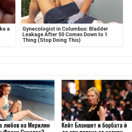
ke a
Gynecologist in Columbus: Bladder
Leakage After 50 Comes Down to 1
Thing (Stop Doing This)
а любов на Мерилин
Кейт Бланшет и борбата ѝ
и Франк Синатра?
да спи повече от четири