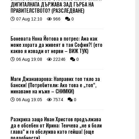
ДИГИТАЛНАТА ДЪРЖАВА ЗАД ГЪРБА НА
ПРАВИТЕЛСТВОТО? (РАЗСЛЕДВАНЕ)
07 Aug 12:10
966
0
Боневата Нона Йотова в потрес: Ама как
може хората да живеят в тая София?! (ето
какво я извади от нерви – ВИЖ ТУК)
06 Aug 19:08
22246
0
Маги Джанаварова: Направих топ тяло за
бански! (Потребители: Ако това е „топ“,
минаваме на мъже – СНИМКИ)
06 Aug 19:05
7574
0
Разкриха защо Иван Христов продължава
да е обсебен от Ирина: Тенчева „не я боли
глава“ и го обслужва като гейша! (още
подробности)