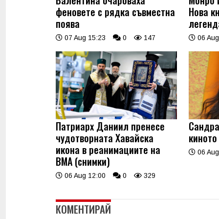
феновете с рядка съвместна
Нова к
поява
легенд
07 Aug 15:23
0
147
06 Aug
Патриарх Даниил пренесе
Сандра
чудотворната Хавайска
киното
икона в реанимациите на
06 Aug
ВМА (снимки)
06 Aug 12:00
0
329
КОМЕНТИРАЙ