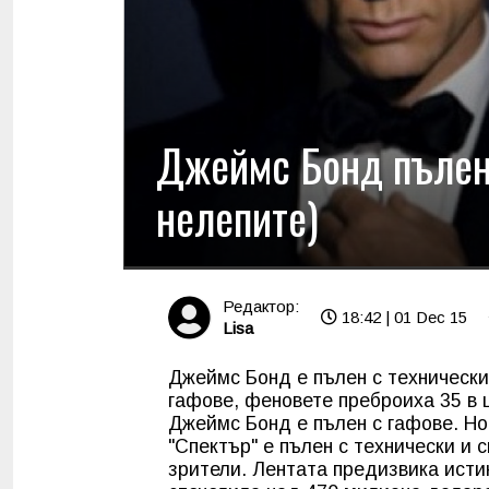
Джеймс Бонд пълен 
нелепите)
Редактор:
18:42 | 01 Dec 15
Lisa
Джеймс Бонд е пълен с техническ
гафове, феновете преброиха 35 в
Джеймс Бонд е пълен с гафове. Но
"Спектър" е пълен с технически и
зрители. Лентата предизвика исти