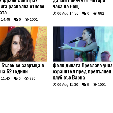
нига разпалва отново
часа на нощ
ата
06 Aug 14:30
0
882
 14:48
0
1001
 Бълок се завръща в
Фолк дивата Преслава униз
 на 62 години
охранител пред препълнен
клуб във Варна
 11:40
0
770
06 Aug 11:30
0
1001