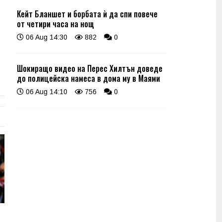
Кейт Бланшет и борбата ѝ да спи повече
от четири часа на нощ
06 Aug 14:30
882
0
Шокиращо видео на Перес Хилтън доведе
до полицейска намеса в дома му в Маями
06 Aug 14:10
756
0