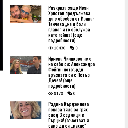
Разкриха защо Иван
Христов продължава
да е обсебен от Ирина:
Тенчева „не я боли
глава“ и го обслужва
като гейша! (още
подробности)
10430
0
Ирмена Чичикова не е
на себе си: Александра
Фейгин потвърди
връзката си с Петър
Дочев! (още
подробности)
9170
0
Радина Кърджилова
показа тяло за грях
след 3 седмици в
Гърция! (съветват я
само да си „махне“