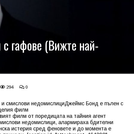
с гафове (Вижте най-
294
0
и и смислови недомислици
Джеймс Бонд е пълен с
 целия филм
вият филм от поредицата на тайния агент
 смислови недомислици, алармираха бдителни
нска истерия сред феновете и до момента е