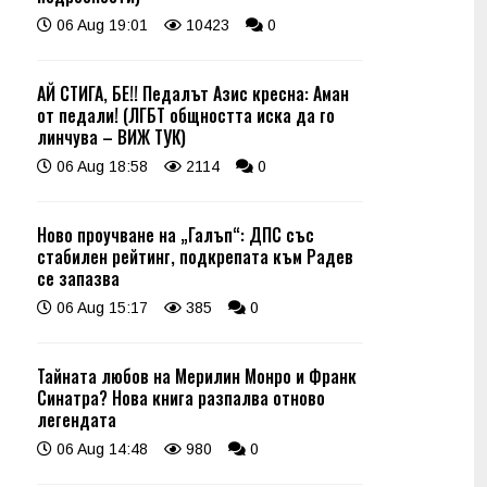
06 Aug 19:01
10423
0
АЙ СТИГА, БЕ!! Педалът Азис кресна: Аман
от педали! (ЛГБТ общността иска да го
линчува – ВИЖ ТУК)
06 Aug 18:58
2114
0
Ново проучване на „Галъп“: ДПС със
стабилен рейтинг, подкрепата към Радев
се запазва
06 Aug 15:17
385
0
Тайната любов на Мерилин Монро и Франк
Синатра? Нова книга разпалва отново
легендата
06 Aug 14:48
980
0