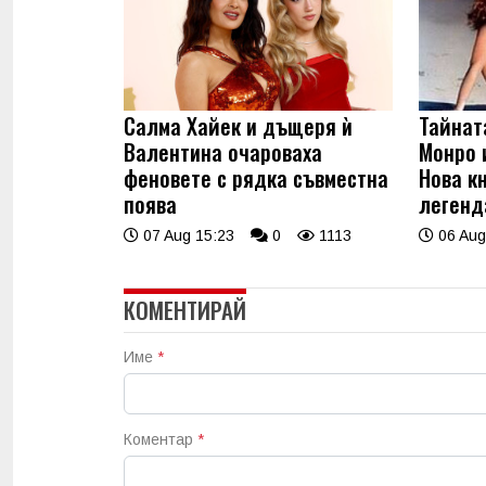
Салма Хайек и дъщеря ѝ
Тайнат
Валентина очароваха
Монро 
феновете с рядка съвместна
Нова к
поява
легенд
07 Aug 15:23
0
1113
06 Aug
КОМЕНТИРАЙ
Име
*
Коментар
*