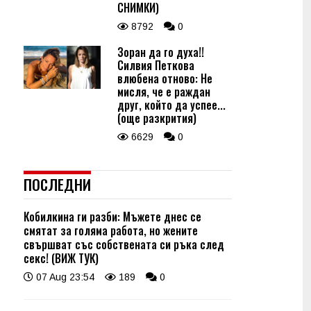
СНИМКИ)
8792
0
Зоран да го духа!!
Силвия Петкова
влюбена отново: Не
мисля, че е раждан
друг, който да успее...
(още разкрития)
6629
0
ПОСЛЕДНИ
Кобилкина ги разби: Мъжете днес се
смятат за голяма работа, но жените
свършват със собствената си ръка след
секс! (ВИЖ ТУК)
07 Aug 23:54
189
0