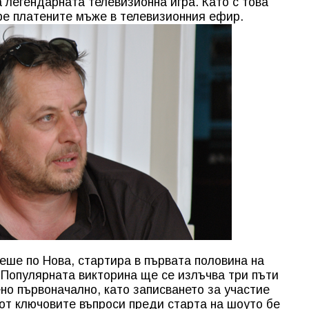
 легендарната телевизионна игра. Като с това
ре платените мъже в телевизионния ефир.
еше по Нова, стартира в първата половина на
 Популярната викторина ще се излъчва три пъти
ено първоначално, като записването за участие
 от ключовите въпроси преди старта на шоуто бе