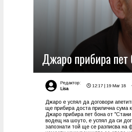
Джаро прибира пет б
Редактор:
12:17 | 19 Mar 18
Lisa
Джаро е успял да договори апети
ще прибира доста прилична сума к
Джаро прибира пет бона от "Стани 
водещ на шоуто, е успял да си до
запознати той ще се разписва на 