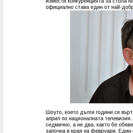
измести конкуренцията за стола на
официално става един от най-доб
Шоуто, което дълги години се върт
април по националната телевизия.
седмично, а не два, както бе обяв
започна в края на февруари. Един