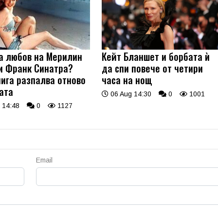
а любов на Мерилин
Кейт Бланшет и борбата ѝ
и Франк Синатра?
да спи повече от четири
нига разпалва отново
часа на нощ
ата
06 Aug 14:30
0
1001
 14:48
0
1127
Email