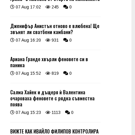
07 Aug 17:02
245
0
Дженифър Анистън отново е влюбена! Ще
звънят ли сватбени камбани?
07 Aug 16:20
931
0
Ариана Гранде хвърли феновете си в
паника
07 Aug 15:52
819
0
Салма Хайек и дъщеря ѝ Валентина
очароваха феновете с рядка съвместна
поява
07 Aug 15:23
1113
0
ВИЖТЕ КАК ИВАЙЛО ФИЛИПОВ КОНТРОЛИРА