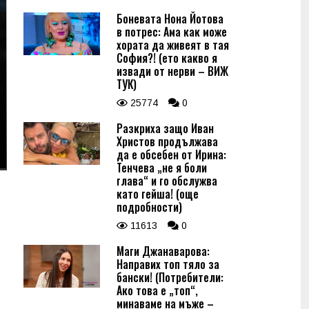
Боневата Нона Йотова
в потрес: Ама как може
хората да живеят в тая
София?! (ето какво я
извади от нерви – ВИЖ
ТУК)
25774
0
Разкриха защо Иван
Христов продължава
да е обсебен от Ирина:
Тенчева „не я боли
глава“ и го обслужва
като гейша! (още
подробности)
11613
0
Маги Джанаварова:
Направих топ тяло за
бански! (Потребители:
Ако това е „топ“,
минаваме на мъже –