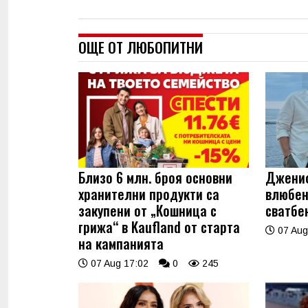
ОЩЕ ОТ ЛЮБОПИТНИ
Близо 6 млн. броя основни
Джениф
хранителни продукти са
влюбен
закупени от „Кошница с
сватбе
грижа“ в Kaufland от старта
07 Aug
на кампанията
07 Aug 17:02
0
245