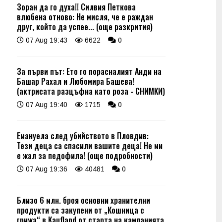
Зоран да го духа!! Силвия Петкова
влюбена отново: Не мисля, че е раждан
друг, който да успее... (още разкрития)
07 Aug 19:43
6622
0
За първи път: Ето го порасналият Анди на
Башар Рахал и Любомира Башева!
(актрисата разцъфна като роза - СНИМКИ)
07 Aug 19:40
1715
0
Емануела след убийството в Пловдив:
Тези деца са спасили вашите деца! Не ми
е жал за педофила! (още подробности)
07 Aug 19:36
40481
0
Близо 6 млн. броя основни хранителни
продукти са закупени от „Кошница с
грижа“ в Kaufland от старта на кампанията