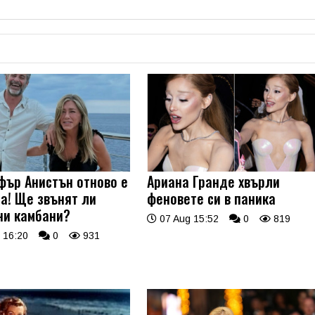
ър Анистън отново е
Ариана Гранде хвърли
а! Ще звънят ли
феновете си в паника
ни камбани?
07 Aug 15:52
0
819
 16:20
0
931