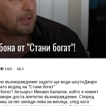
она от "Стани богат"!
1421
0
тно възнаграждение задето ще води шоуто
Джаро
ато водещ на "Стани богат"
богат'! Актьорът Михаил Билалов, който е новият
говори доста апетитно възнаграждение. Според
фиш за пет хиляди лева на месеца, след като