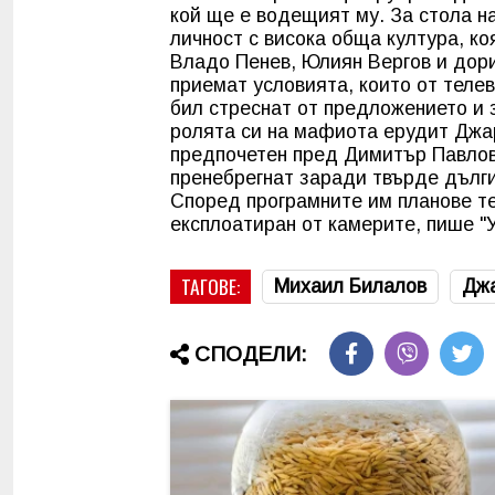
кой ще е водещият му. За стола н
личност с висока обща култура, ко
Владо Пенев, Юлиян Вергов и дори
приемат условията, които от теле
бил стреснат от предложението и 
ролята си на мафиота ерудит Джар
предпочетен пред Димитър Павлов.
пренебрегнат заради твърде дълги
Според програмните им планове те
експлоатиран от камерите, пише "У
ТАГОВЕ:
Михаил Билалов
Дж
СПОДЕЛИ: