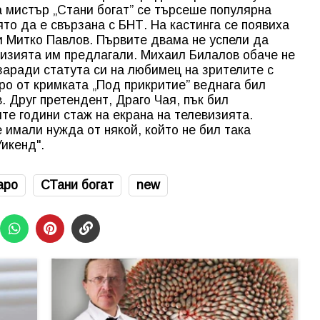
а мистър „Стани богат” се търсеше популярна
ято да е свързана с БНТ. На кастинга се появиха
 Митко Павлов. Първите двама не успели да
визията им предлагали. Михаил Билалов обаче не
заради статута си на любимец на зрителите с
о от кримката „Под прикритие” веднага бил
 Друг претендент, Драго Чая, пък бил
те години стаж на екрана на телевизията.
 имали нужда от някой, който не бил така
икенд".
аро
СТани богат
new