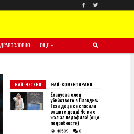
ЗДРАВОСЛОВНО
ОЩЕ
НАЙ-ЧЕТЕНИ
НАЙ-КОМЕНТИРАНИ
Емануела след
убийството в Пловдив:
Тези деца са спасили
вашите деца! Не ми е
жал за педофила! (още
подробности)
40509
0