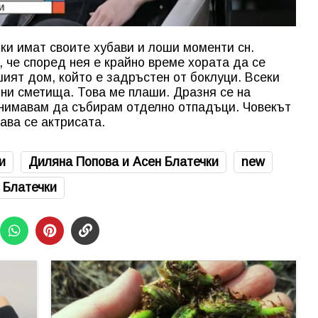
чки имат своите хубави и лоши моменти сн.
о, че според нея е крайно време хората да се
шият дом, който е задръстен от боклуци. Всеки
нни сметища. Това ме плаши. Дразня се на
анимавам да събирам отделно отпадъци. Човекът
ава се актрисата.
и
Диляна Попова и Асен Блатечки
new
 Блатечки