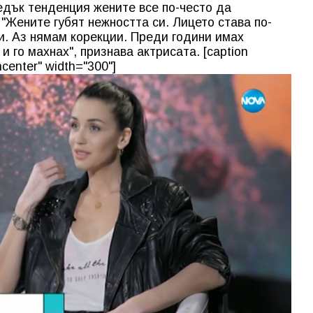
едък тенденция жените все по-често да
"Жените губят нежността си. Лицето става по-
и. Аз нямам корекции. Преди години имах
и го махнах", признава актрисата. [caption
center" width="300"]