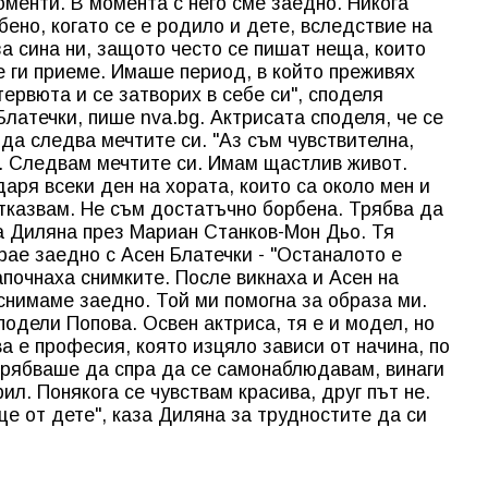
оменти. В момента с него сме заедно. Никога
ено, когато се е родило и дете, вследствие на
за сина ни, защото често се пишат неща, които
е ги приеме. Имаше период, в който преживях
ервюта и се затворих в себе си", споделя
латечки, пише nva.bg. Актрисата споделя, че се
да следва мечтите си. "Аз съм чувствителна,
. Следвам мечтите си. Имам щастлив живот.
аря всеки ден на хората, които са около мен и
отказвам. Не съм достатъчно борбена. Трябва да
а Диляна през Мариан Станков-Мон Дьо. Тя
грае заедно с Асен Блатечки - "Останалото е
апочнаха снимките. После викнаха и Асен на
снимаме заедно. Той ми помогна за образа ми.
подели Попова. Освен актриса, тя е и модел, но
ва е професия, която изцяло зависи от начина, по
трябваше да спра да се самонаблюдавам, винаги
ил. Понякога се чувствам красива, друг път не.
е от дете", каза Диляна за трудностите да си