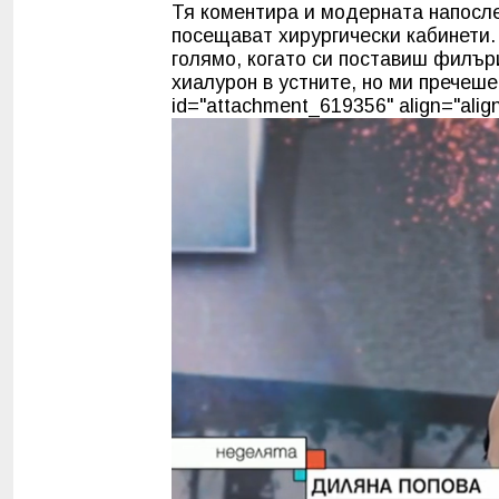
Тя коментира и модерната напосл
посещават хирургически кабинети. 
голямо, когато си поставиш филър
хиалурон в устните, но ми пречеше 
id="attachment_619356" align="align