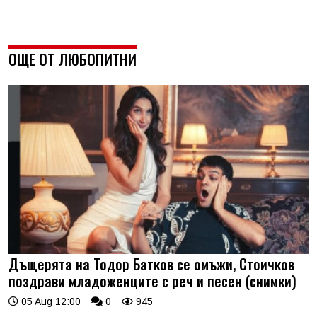
ОЩЕ ОТ ЛЮБОПИТНИ
Дъщерята на Тодор Батков се омъжи, Стоичков
поздрави младоженците с реч и песен (снимки)
05 Aug 12:00
0
945