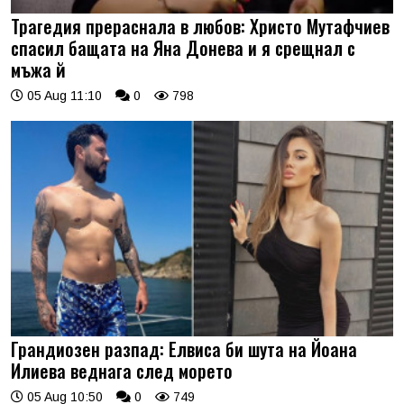
Трагедия прераснала в любов: Христо Мутафчиев
спасил бащата на Яна Донева и я срещнал с
мъжа й
05 Aug 11:10
0
798
Грандиозен разпад: Елвиса би шута на Йоана
Илиева веднага след морето
05 Aug 10:50
0
749