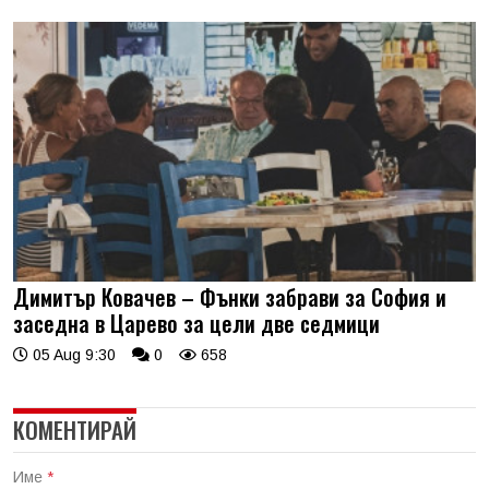
Димитър Ковачев – Фънки забрави за София и
заседна в Царево за цели две седмици
05 Aug 9:30
0
658
КОМЕНТИРАЙ
Име
*