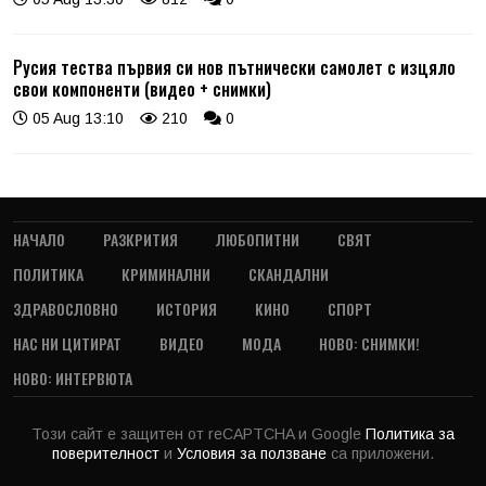
Русия тества първия си нов пътнически самолет с изцяло
свои компоненти (видео + снимки)
05 Aug 13:10
210
0
НАЧАЛО
РАЗКРИТИЯ
ЛЮБОПИТНИ
СВЯТ
ПОЛИТИКА
КРИМИНАЛНИ
СКАНДАЛНИ
ЗДРАВОСЛОВНО
ИСТОРИЯ
КИНО
СПОРТ
НАС НИ ЦИТИРАТ
ВИДЕО
МОДА
НОВО: СНИМКИ!
НОВО: ИНТЕРВЮТА
Този сайт е защитен от reCAPTCHA и Google
Политика за
поверителност
и
Условия за ползване
са приложени.