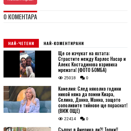
0 КОМЕНТАРА
НАЙ-ЧЕТЕНИ
НАЙ-КОМЕНТИРАНИ
Ще се изчукат на яхтата:
Страстите между Карлос Насар и
Алекс Костадинова взривиха
мрежата! (ФОТО БОМБА)
25018
0
Камелия: След няколко години
никой няма да помни Киара,
Селина, Данна, Манна, защото
сополивите тийнове ще пораснат!
(ВИЖ ОЩЕ)
22414
0
Съпруг в Америка ли?! Топки!!