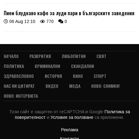
Пием блудкаво кафе за луди пари в българските заведения
06 Aug 12:10
770
0
НАЧАЛО
РАЗКРИТИЯ
ЛЮБОПИТНИ
СВЯТ
ПОЛИТИКА
КРИМИНАЛНИ
СКАНДАЛНИ
ЗДРАВОСЛОВНО
ИСТОРИЯ
КИНО
СПОРТ
НАС НИ ЦИТИРАТ
ВИДЕО
МОДА
НОВО: СНИМКИ!
НОВО: ИНТЕРВЮТА
Този сайт е защитен от reCAPTCHA и Google
Политика за
поверителност
и
Условия за ползване
са приложени.
Реклама
Контакти