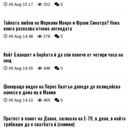
06 Aug 15:17
252
0
Тайната любов на Мерилин Монро и Франк Синатра? Нова
книга разпалва отново легендата
06 Aug 14:48
378
0
Кейт Бланшет и борбата ѝ да спи повече от четири часа на
нощ
06 Aug 14:30
448
0
Шокиращо видео на Перес Хилтън доведе до полицейска
намеса в дома му в Маями
06 Aug 14:10
469
0
Протест в памет на Даяна, загинала на Е-79, в деня, в който
трябваше да е сватбата ѝ (снимки)