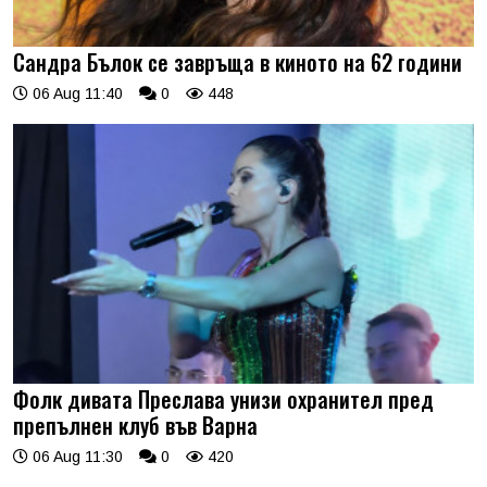
Сандра Бълок се завръща в киното на 62 години
06 Aug 11:40
0
448
Фолк дивата Преслава унизи охранител пред
препълнен клуб във Варна
06 Aug 11:30
0
420