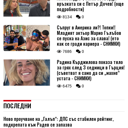
връзката си с Петър Дочев! (още
подробности)
8134
0
Съпруг в Америка ли?! Топки!!
Младият актьор Марио Гълъбов
се пуска на Азис за слава! (ето
как се гради кариера - СНИМКИ)
7686
0
Радина Кърджилова показа тяло
за грях след 3 седмици в Гърция!
(съветват я само да си „махне“
устата - СНИМКИ)
6475
0
ПОСЛЕДНИ
Ново проучване на „Галъп“: ДПС със стабилен рейтинг,
подкрепата към Радев се запазва