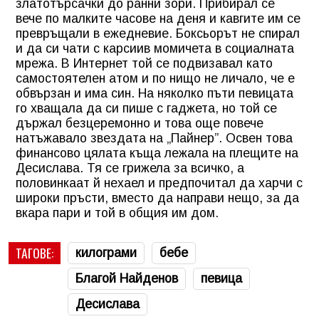
златотърсачки до ранни зори. Прибирал се
вече по малките часове на деня и кавгите им се
превръщали в ежедневие. Боксьорът не спирал
и да си чати с карсиив момичета в социалната
мрежа. В Интернет той се подвизавал като
самостоятелен атом и по нищо не личало, че е
обвързан и има син. На няколко пъти певицата
го хващала да си пише с гаджета, но той се
държал безцеремонно и това още повече
натъжавало звездата на „Пайнер”. Освен това
финансово цялата къща лежала на плещите на
Десислава. Тя се грижела за всичко, а
половинкаат й нехаел и предпочитал да харчи с
широки пръсти, вместо да направи нещо, за да
вкара пари и той в общия им дом.
ТАГОВЕ:
килограми
бебе
Благой Найденов
певица
Десислава