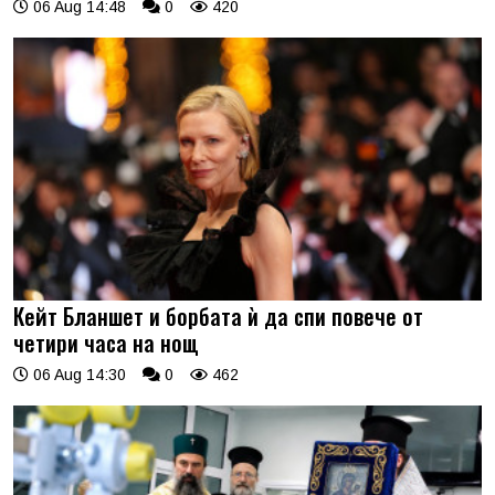
06 Aug 14:48
0
420
Кейт Бланшет и борбата ѝ да спи повече от
четири часа на нощ
06 Aug 14:30
0
462