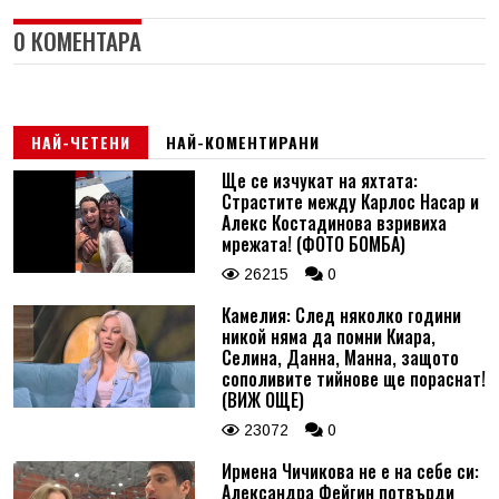
0 КОМЕНТАРА
НАЙ-ЧЕТЕНИ
НАЙ-КОМЕНТИРАНИ
Ще се изчукат на яхтата:
Страстите между Карлос Насар и
Алекс Костадинова взривиха
мрежата! (ФОТО БОМБА)
26215
0
Камелия: След няколко години
никой няма да помни Киара,
Селина, Данна, Манна, защото
сополивите тийнове ще пораснат!
(ВИЖ ОЩЕ)
23072
0
Ирмена Чичикова не е на себе си:
Александра Фейгин потвърди