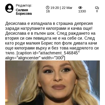
Редактор:
19:20 | 22 Mar
Силвия
18
1330
0
Борисова
Десислава е изпаднала в страшна депресия
заради натрупаните килограми и качва още!
Десислава е в пълен шок. След раждането на
втория си син певицата не е на себе си. След
като роди малкия Борис поп фолк дивата качи
още килограми върху и без това наедрялото си
тяло. [caption id="attachment_546845"
align="aligncenter" width="300"]