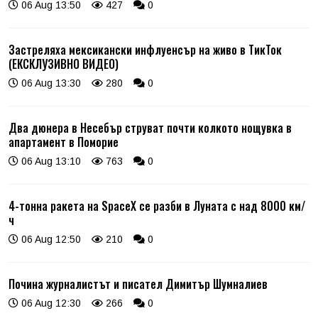
06 Aug 13:50
427
0
Застреляха мексикански инфлуенсър на живо в ТикТок
(ЕКСКЛУЗИВНО ВИДЕО)
06 Aug 13:30
280
0
Два дюнера в Несебър струват почти колкото нощувка в
апартамент в Поморие
06 Aug 13:10
763
0
4-тонна ракета на SpaceX се разби в Луната с над 8000 км/
ч
06 Aug 12:50
210
0
Почина журналистът и писател Димитър Шумналиев
06 Aug 12:30
266
0