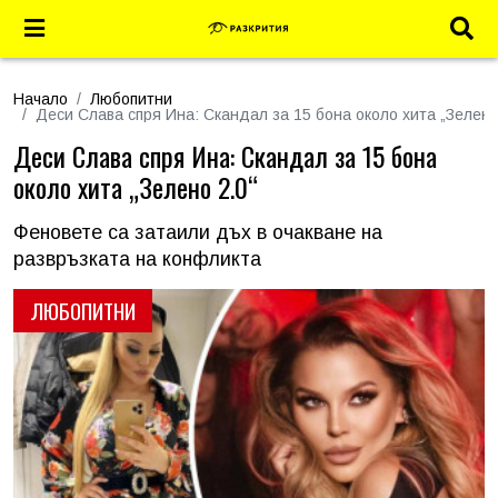
Начало
Любопитни
Деси Слава спря Ина: Скандал за 15 бона около хита „Зелено
Деси Слава спря Ина: Скандал за 15 бона
около хита „Зелено 2.0“
Феновете са затаили дъх в очакване на
развръзката на конфликта
ЛЮБОПИТНИ