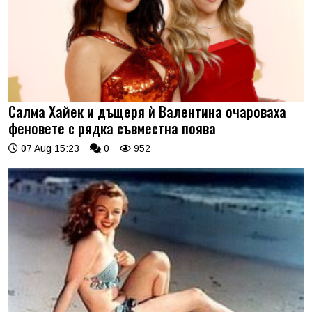
Салма Хайек и дъщеря ѝ Валентина очароваха
феновете с рядка съвместна поява
07 Aug 15:23
0
952