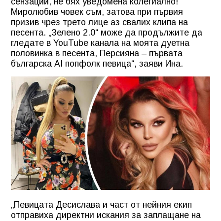
сензации, не бях уведомена колегиално!
Миролюбив човек съм, затова при първия
призив чрез трето лице аз свалих клипа на
песента. „Зелено 2.0“ може да продължите да
гледате в YouTube канала на моята дуетна
половинка в песента, Персияна – първата
българска AI попфолк певица“, заяви Ина.
„Певицата Десислава и част от нейния екип
отправиха директни искания за заплащане на