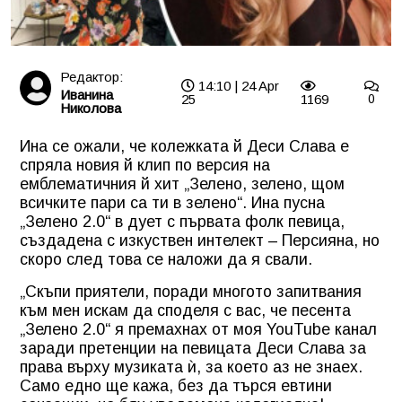
Редактор:
14:10 | 24 Apr
Иванина
25
1169
0
Николова
Ина се ожали, че колежката й Деси Слава е
спряла новия й клип по версия на
емблематичния й хит „Зелено, зелено, щом
всичките пари са ти в зелено“. Ина пусна
„Зелено 2.0“ в дует с първата фолк певица,
създадена с изкуствен интелект – Персияна, но
скоро след това се наложи да я свали.
„Скъпи приятели, поради многото запитвания
към мен искам да споделя с вас, че песента
„Зелено 2.0“ я премахнах от моя YouTube канал
заради претенции на певицата Деси Слава за
права върху музиката ѝ, за което аз не знаех.
Само едно ще кажа, без да търся евтини