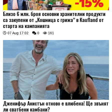
Близо 6 млн. броя основни хранителни продукти
са закупени от „Кошница с грижа“ в Kaufland от
старта на кампанията
07 Aug 17:02
0
161
Дженифър Анистън отново е влюбена! Ще звънят
ли сватбени камбани?