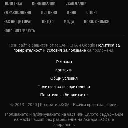
ПОЛИТИКА
КРИМИНАЛНИ
СКАНДАЛНИ
ЗДРАВОСЛОВНО
ИСТОРИЯ
КИНО
СПОРТ
НАС НИ ЦИТИРАТ
ВИДЕО
МОДА
НОВО: СНИМКИ!
НОВО: ИНТЕРВЮТА
Този сайт е защитен от reCAPTCHA и Google
Политика за
поверителност
и
Условия за ползване
са приложени.
Реклама
Контакти
Общи условия
Политика за поверителност
Политика за бисквитките
© 2013 - 2026 | Разкрития.КОМ - Всички права запазени.
зползването и публикуването на част или цялото съдържание
на Razkritia.com без разрешение на Асмара ЕООД е
забранено.