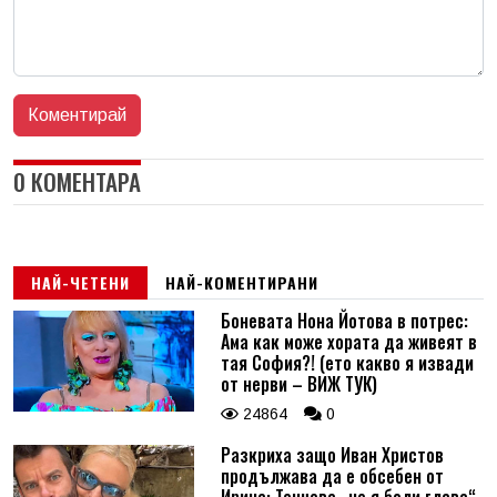
0 КОМЕНТАРА
НАЙ-ЧЕТЕНИ
НАЙ-КОМЕНТИРАНИ
Боневата Нона Йотова в потрес:
Ама как може хората да живеят в
тая София?! (ето какво я извади
от нерви – ВИЖ ТУК)
24864
0
Разкриха защо Иван Христов
продължава да е обсебен от
Ирина: Тенчева „не я боли глава“