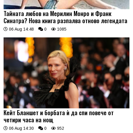
Тайната любов на Мерилин Монро и Франк
Синатра? Нова книга разпалва отново легендата
06 Aug 14:48
0
1085
Кейт Бланшет и борбата ѝ да спи повече от
четири часа на нощ
06 Aug 14:30
0
952