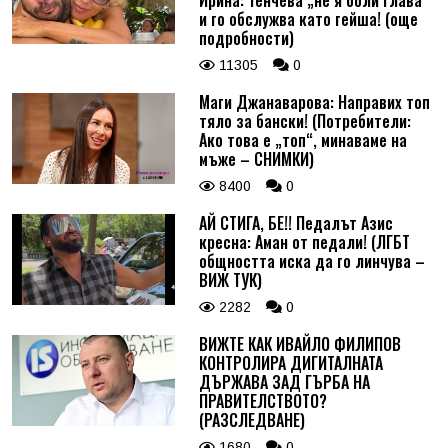
и го обслужва като гейша! (още
подробности)
11305
0
Маги Джанаварова: Направих топ
тяло за бански! (Потребители:
Ако това е „топ“, минаваме на
мъже – СНИМКИ)
8400
0
АЙ СТИГА, БЕ!! Педалът Азис
кресна: Аман от педали! (ЛГБТ
общността иска да го линчува –
ВИЖ ТУК)
2282
0
ВИЖТЕ КАК ИВАЙЛО ФИЛИПОВ
КОНТРОЛИРА ДИГИТАЛНАТА
ДЪРЖАВА ЗАД ГЪРБА НА
ПРАВИТЕЛСТВОТО?
(РАЗСЛЕДВАНЕ)
1680
0