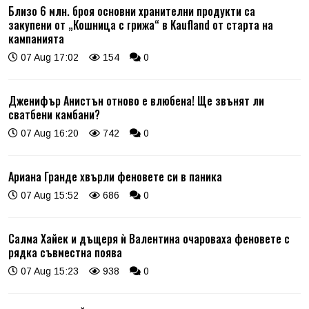
Близо 6 млн. броя основни хранителни продукти са
закупени от „Кошница с грижа“ в Kaufland от старта на
кампанията
07 Aug 17:02
154
0
Дженифър Анистън отново е влюбена! Ще звънят ли
сватбени камбани?
07 Aug 16:20
742
0
Ариана Гранде хвърли феновете си в паника
07 Aug 15:52
686
0
Салма Хайек и дъщеря ѝ Валентина очароваха феновете с
рядка съвместна поява
07 Aug 15:23
938
0