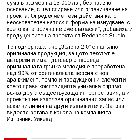
сума в размер на 15 000 лв., без правно
основание, с цел спиране или ограничаване на
проекта. Определяме тези действия като
неоснователен натиск и форма на изнудване, с
което категорично не сме съгласни“, добавиха и
продуцентите на проекта от Redehaka Studio.
Те подчертават, че „Зелено 2.0“ е напълно
оригинална продукция, защото текстът е
авторски и имат договор с твореца,
оригиналната гръцка мелодия е преработена
над 90% от оригиналната версия с нов
аранжимент, темпо и продукционни елементи,
което прави композицията уникална спрямо
всяка друга съществуваща интерпретация, а и
проектът не използва оригиналния запис или
вокални линии на други изпълнители. Затова
видеото остава в канала на компанията.
Източник: Уикенд