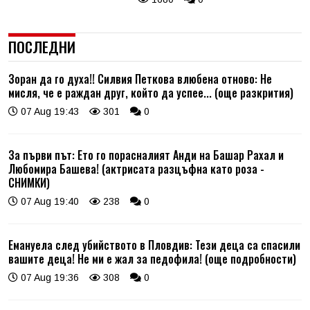
ПОСЛЕДНИ
Зоран да го духа!! Силвия Петкова влюбена отново: Не
мисля, че е раждан друг, който да успее... (още разкрития)
07 Aug 19:43
301
0
За първи път: Ето го порасналият Анди на Башар Рахал и
Любомира Башева! (актрисата разцъфна като роза -
СНИМКИ)
07 Aug 19:40
238
0
Емануела след убийството в Пловдив: Тези деца са спасили
вашите деца! Не ми е жал за педофила! (още подробности)
07 Aug 19:36
308
0