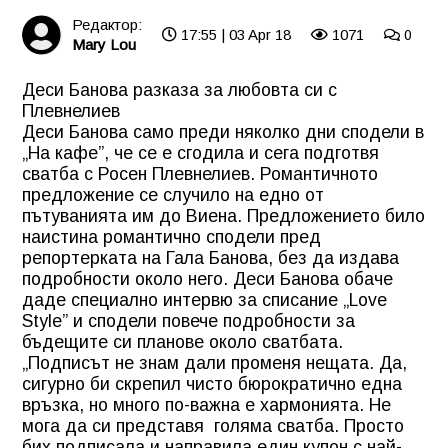
Редактор:
17:55 | 03 Apr 18
1071
0
Mary Lou
Деси Банова разказа за любовта си с
Плевнелиев
Деси Банова само преди няколко дни сподели в
„На кафе”, че се е сгодила и сега подготвя
сватба с Росен Плевнелиев. Романтичното
предложение се случило на едно от
пътуванията им до Виена. Предложението било
наистина романтично сподели пред
репортерката на Гала Банова, без да издава
подробности около него. Деси Банова обаче
даде специално интервю за списание „Love
Style” и сподели повече подробности за
бъдещите си планове около сватбата.
„Подписът не знам дали променя нещата. Да,
сигурно би скрепил чисто бюрократично една
връзка, но много по-важна е хармонията. Не
мога да си представя голяма сватба. Просто
бих подписала и направила един купон с най-