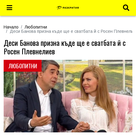
Начало
Любопитни
Деси Банова призна къде ще е сватбата й с Росен Плевнелие
Деси Банова призна къде ще е сватбата й с
Росен Плевнелиев
ЛЮБОПИТНИ