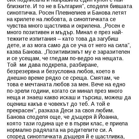
близките. И то не в България”, споделя бившата
синоптичка. Росен Плевнелиев и Банова летят
на крилете на любовта, а синоптичката се
чувства много щастлива и окрилена. „Росен е
много позитивен и мъдър. Минал е през най-
тежките изпитания – като това да загубиш
дете, и аз мога само да се уча от него на сила”,
казва Банова. „Позитивизмът му е заразителен
и се усещам, че гледам по-ведро на нещата.
Той ми дава подкрепа, разбиране,
безрезервна и безусловна любов, което в
днешно време рядко се среща. Смятам, че
това е мечтаната любов за мен. Вече на едно
по-зрели години, когато си минал през много
неща и знаеш какво искаш и търсиш, можеш да
оцениш какъв е човекът до теб. А той е
прекрасен”, разказа Деси за своя любим.
Банова споделя още, че дъщеря й Йоанна,
която тази година ще е в първи клас, е приела
нормално радялата на родителите си. А
според синоптичката дъщеря й е щастливка,