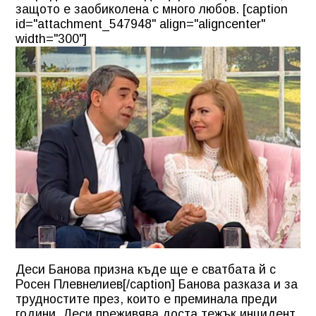
защото е заобиколена с много любов. [caption
id="attachment_547948" align="aligncenter"
width="300"]
Деси Банова призна къде ще е сватбата й с
Росен Плевнелиев[/caption] Банова разказа и за
трудностите през, които е преминала преди
години. Деси преживява доста тежък инцидент