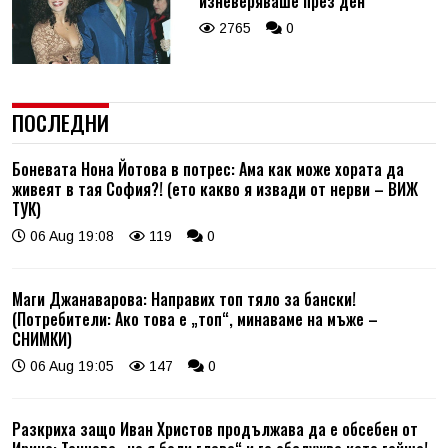
изневеряваше през ден
2765
0
ПОСЛЕДНИ
Боневата Нона Йотова в потрес: Ама как може хората да
живеят в тая София?! (ето какво я извади от нерви – ВИЖ
ТУК)
06 Aug 19:08
119
0
Маги Джанаварова: Направих топ тяло за бански!
(Потребители: Ако това е „топ“, минаваме на мъже –
СНИМКИ)
06 Aug 19:05
147
0
Разкриха защо Иван Христов продължава да е обсебен от