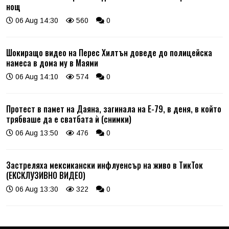
нощ
06 Aug 14:30
560
0
Шокиращо видео на Перес Хилтън доведе до полицейска
намеса в дома му в Маями
06 Aug 14:10
574
0
Протест в памет на Даяна, загинала на Е-79, в деня, в който
трябваше да е сватбата ѝ (снимки)
06 Aug 13:50
476
0
Застреляха мексикански инфлуенсър на живо в ТикТок
(ЕКСКЛУЗИВНО ВИДЕО)
06 Aug 13:30
322
0