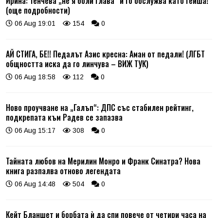
Ирина: Тенчева „не я боли глава“ и го обслужва като гейша!
(още подробности)
06 Aug 19:01
154
0
АЙ СТИГА, БЕ!! Педалът Азис кресна: Аман от педали! (ЛГБТ
общността иска да го линчува – ВИЖ ТУК)
06 Aug 18:58
112
0
Ново проучване на „Галъп“: ДПС със стабилен рейтинг,
подкрепата към Радев се запазва
06 Aug 15:17
308
0
Тайната любов на Мерилин Монро и Франк Синатра? Нова
книга разпалва отново легендата
06 Aug 14:48
504
0
Кейт Бланшет и борбата ѝ да спи повече от четири часа на