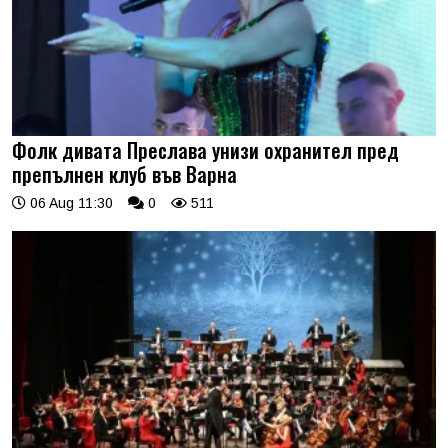
Фолк дивата Преслава унизи охранител пред
препълнен клуб във Варна
06 Aug 11:30
0
511