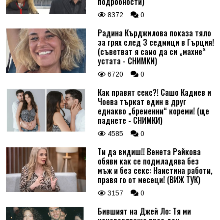
подробности)
8372
0
Радина Кърджилова показа тяло
за грях след 3 седмици в Гърция!
(съветват я само да си „махне“
устата - СНИМКИ)
6720
0
Как правят секс?! Сашо Кадиев и
Чоева търкат един в друг
еднакво „бременни“ кореми! (ще
паднете - СНИМКИ)
4585
0
Ти да видиш!! Венета Райкова
обяви как се подмладява без
мъж и без секс: Наистина работи,
правя го от месеци! (ВИЖ ТУК)
3157
0
Бившият на Джей Ло: Тя ми