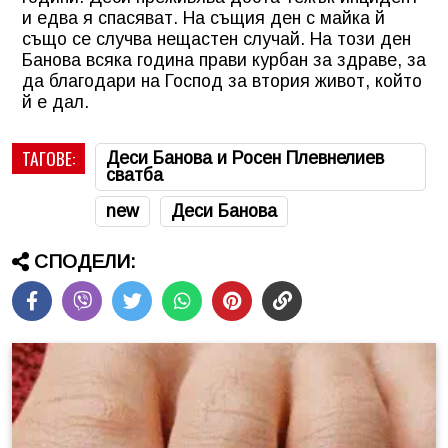
и едва я спасяват. На същия ден с майка й
също се случва нещастен случай. На този ден
Банова всяка година прави курбан за здраве, за
да благодари на Господ за втория живот, който
й е дал.
ТАГОВЕ:
Деси Банова и Росен Плевнелиев
сватба
new
Деси Банова
СПОДЕЛИ: