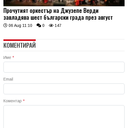
Прочутият оркестър на Джузепе Верди
завладява шест български града през август
06 Aug 11:10
0
147
КОМЕНТИРАЙ
Име
*
Email
Коментар
*