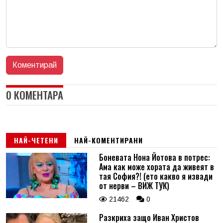
0 КОМЕНТАРА
НАЙ-ЧЕТЕНИ
НАЙ-КОМЕНТИРАНИ
Боневата Нона Йотова в потрес:
Ама как може хората да живеят в
тая София?! (ето какво я извади
от нерви – ВИЖ ТУК)
21462
0
Разкриха защо Иван Христов