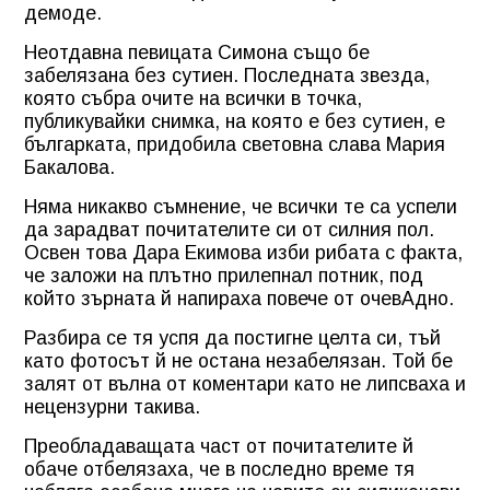
демоде.
Неотдавна певицата Симона също бе
забелязана без сутиен. Последната звезда,
която събра очите на всички в точка,
публикувайки снимка, на която е без сутиен, е
българката, придобила световна слава Мария
Бакалова.
Няма никакво съмнение, че всички те са успели
да зарадват почитателите си от силния пол.
Освен това Дара Екимова изби рибата с факта,
че заложи на плътно прилепнал потник, под
който зърната й напираха повече от очевАдно.
Разбира се тя успя да постигне целта си, тъй
като фотосът й не остана незабелязан. Той бе
залят от вълна от коментари като не липсваха и
нецензурни такива.
Преобладаващата част от почитателите й
обаче отбелязаха, че в последно време тя