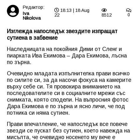
Редактор:
18:13 | 18 Aug
Iva
22
8512
0
Nikolova
Изглежда напоследък звездите изпращат
сутиена в забвение
Наследницата на покойния Дими от Сленг и
пиарката Ива Екимова – Дара Екимова, лъсна
по зърна.
Очевидно младата изпълнителка прави всичко
по силите си, за да насочи фокуса на камерите
върху себе си. Тя провокира вниманието на
последователите си в социалните мрежи със
снимката, която сподели. На въпросния фотос
Дара Екимова е по зърна и ясно личи, че под
потника си няма сутиен.
Прави впечатление, че напоследък все повече
звезди се пускат без сутиен, което навежда на
мисълта, че очевидно носенето му вече е