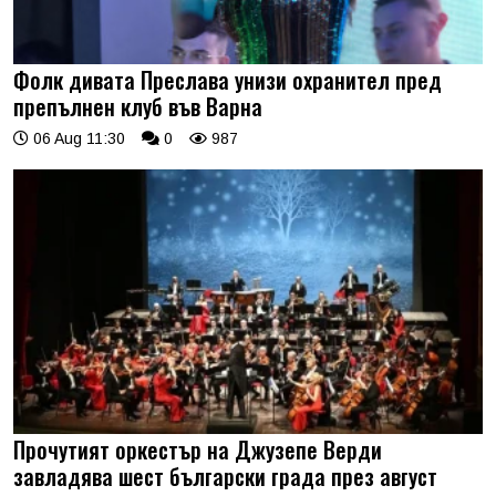
Фолк дивата Преслава унизи охранител пред
препълнен клуб във Варна
06 Aug 11:30
0
987
Прочутият оркестър на Джузепе Верди
завладява шест български града през август