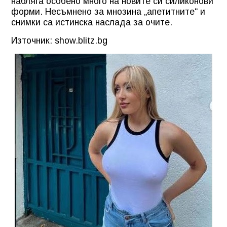
набляга особено много на новите си силиконови
форми. Несъмнено за мнозина „апетитните“ и
снимки са истинска наслада за очите.
Източник: show.blitz.bg