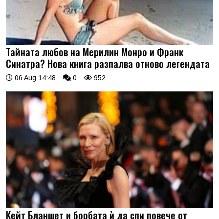
Тайната любов на Мерилин Монро и Франк
Синатра? Нова книга разпалва отново легендата
06 Aug 14:48
0
952
Кейт Бланшет и борбата ѝ да спи повече от