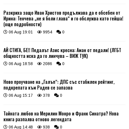
Разкриха защо Иван Христов продължава да е обсебен от
Ирина: Тенчева „не я боли глава“ и го обслужва като гейша!
(още подробности)
06 Aug 19:01
9954
0
АЙ СТИГА, БЕ!! Педалът Азис кресна: Аман от педали! (ЛГБТ
общността иска да го линчува – ВИЖ ТУК)
06 Aug 18:58
2086
0
Ново проучване на „Галъп“: ДПС със стабилен рейтинг,
подкрепата към Радев се запазва
06 Aug 15:17
378
0
Тайната любов на Мерилин Монро и Франк Синатра? Нова
книга разпалва отново легендата
06 Aug 14:48
938
0