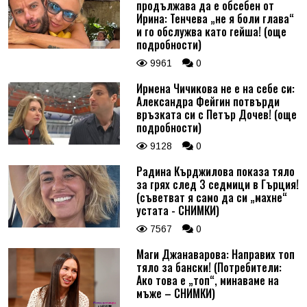
продължава да е обсебен от
Ирина: Тенчева „не я боли глава“
и го обслужва като гейша! (още
подробности)
9961
0
Ирмена Чичикова не е на себе си:
Александра Фейгин потвърди
връзката си с Петър Дочев! (още
подробности)
9128
0
Радина Кърджилова показа тяло
за грях след 3 седмици в Гърция!
(съветват я само да си „махне“
устата - СНИМКИ)
7567
0
Маги Джанаварова: Направих топ
тяло за бански! (Потребители:
Ако това е „топ“, минаваме на
мъже – СНИМКИ)