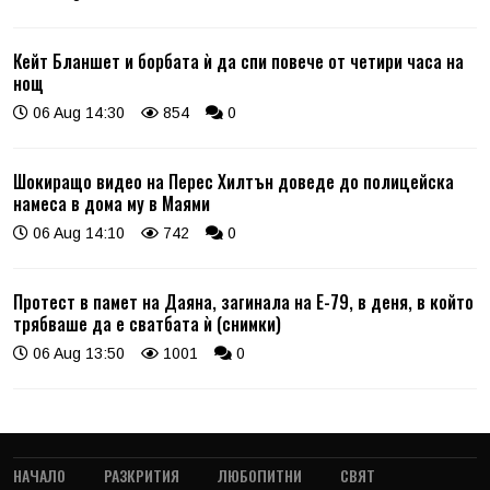
Кейт Бланшет и борбата ѝ да спи повече от четири часа на
нощ
06 Aug 14:30
854
0
Шокиращо видео на Перес Хилтън доведе до полицейска
намеса в дома му в Маями
06 Aug 14:10
742
0
Протест в памет на Даяна, загинала на Е-79, в деня, в който
трябваше да е сватбата ѝ (снимки)
06 Aug 13:50
1001
0
НАЧАЛО
РАЗКРИТИЯ
ЛЮБОПИТНИ
СВЯТ