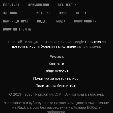
ПОЛИТИКА
КРИМИНАЛНИ
СКАНДАЛНИ
ЗДРАВОСЛОВНО
ИСТОРИЯ
КИНО
СПОРТ
НАС НИ ЦИТИРАТ
ВИДЕО
МОДА
НОВО: СНИМКИ!
НОВО: ИНТЕРВЮТА
Този сайт е защитен от reCAPTCHA и Google
Политика за
поверителност
и
Условия за ползване
са приложени.
Реклама
Контакти
Общи условия
Политика за поверителност
Политика за бисквитките
© 2013 - 2026 | Разкрития.КОМ - Всички права запазени.
зползването и публикуването на част или цялото съдържание
на Razkritia.com без разрешение на Асмара ЕООД е
забранено.