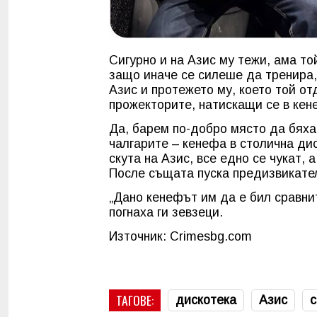
Сигурно и на Азис му тежи, ама то
защо иначе се силеше да тренира,
Азис и протежето му, което той от
прожекторите, натискащи се в кен
Да, барем по-добро място да бяха 
чалгарите – кенефа в столична ди
скута на Азис, все едно се чукат, 
После същата пуска предизвикате
„Дано кенефът им да е бил сравнит
погнаха ги зевзеци.
Източник: Crimesbg.com
ТАГОВЕ:
дискотека
Азис
с