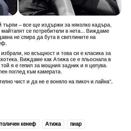
й търпи – все ще издържи за няколко кадъра,
 майтапят се потребители в нета... Виждаме
давна не спира да бута в светлините на
еф.
избрали, но всъщност и това си е класика за
скотека. Виждаме как Атижа се е пльоснала в
а той я е гепил за мощния задник и я целува.
лен поглед към камерата.
елно чист и да не е воняло на пикоч и лайна“,
толичен кенеф
Атижа
пиар