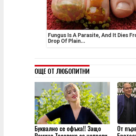
Fungus Is A Parasite, And It Dies F
Drop Of Plain...
ОЩЕ ОТ ЛЮБОПИТНИ
Буквално се офъка!! Защо
От пър
Ромина Тасевска се направи
Братое