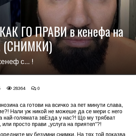
 КАК ГО ПРАВИ в кенефа на
а! (СНИМКИ)
енеф с... !
5
28364
0
нозина са готови на всичко за пет минути слава,
ие?! Нали уж никой не можеше да се мери с него
а най-голямата звЕзда у нас?! Що му трябват
 или просто прави „услуга на приятел“?!
поредните му безумни снимки. На тях той показва