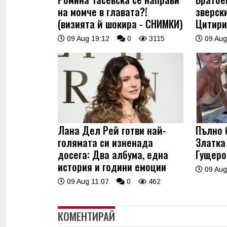
на момче в главата?!
зверски
(визията й шокира - СНИМКИ)
Цитири
09 Aug 19:12
0
3115
09 Aug
Лана Дел Рей готви най-
Пълно 
голямата си изненада
Златка
досега: Два албума, една
Гущеро
история и години емоции
09 Aug
09 Aug 11:07
0
462
КОМЕНТИРАЙ