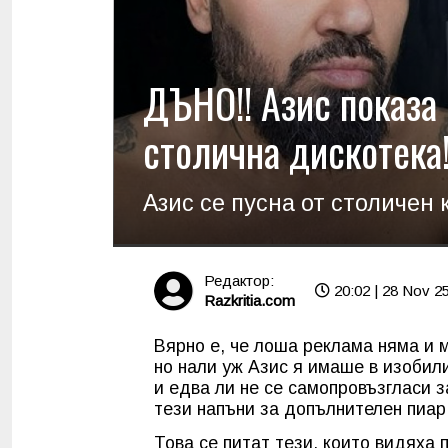
ДЪНО!! Азис показа
столична дискотек
Азис се пусна от столичен к
Редактор:
20:02 | 28 Nov 2
Razkritia.com
Вярно е, че лоша реклама няма и м
но нали уж Азис я имаше в изобил
и едва ли не се самопровъзгласи з
тези напъни за допълнителен пиар,
Това се питат тези, които видяха 