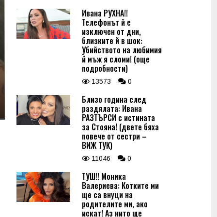
Ивана РУХНА!!
Телефонът й е
изключен от дни,
близките й в шок:
Убийството на любимия
й мъж я сломи! (още
подробности)
13573
0
Близо година след
раздялата: Ивана
РАЗТЪРСИ с истината
за Стояна! (двете бяха
повече от сестри –
ВИЖ ТУК)
11046
0
ТУШ!! Моника
Валериева: Котките ми
ще са внуци на
родителите ми, ако
искат! Аз нито ще