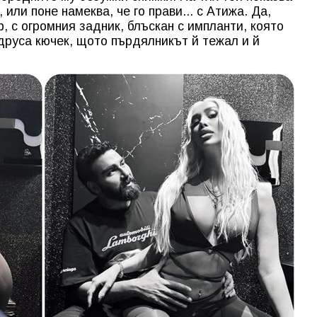
 или поне намеква, че го прави... с Атижа. Да,
, с огромния задник, блъскан с импланти, която
 друса кючек, щото пърдялникът й тежал и й