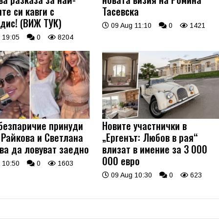
те си кавги с
Тасевска
дис! (ВИЖ ТУК)
09 Aug 11:10
0
1421
 19:05
0
8204
безпаричие принуди
Новите участнички в
 Райкова и Светлана
„Ергенът: Любов в рая“
ва да ловуват заедно
влизат в имение за 3 000
000 евро
 10:50
0
1603
09 Aug 10:30
0
623