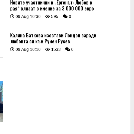
Новите участнички в „Ергенът: Любов в
рая“ влизат в имение за 3 000 000 евро
09 Aug 10:30
595
0
Калина Баткова изостави Лондон заради
любовта си към Румен Русев
09 Aug 10:10
1533
0