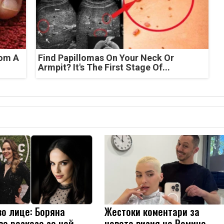
rom A
Find Papillomas On Your Neck Or
Armpit? It's The First Stage Of...
во лице: Боряна
Жестоки коментари за
ва разказа за най-
новата визия на Ромина