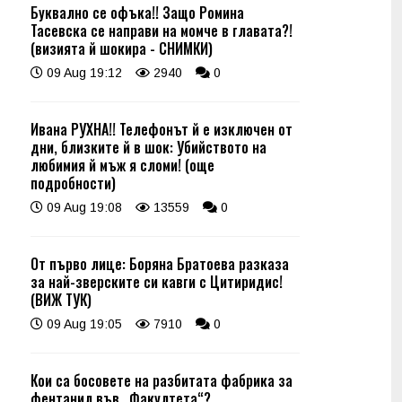
Буквално се офъка!! Защо Ромина
Тасевска се направи на момче в главата?!
(визията й шокира - СНИМКИ)
09 Aug 19:12
2940
0
Ивана РУХНА!! Телефонът й е изключен от
дни, близките й в шок: Убийството на
любимия й мъж я сломи! (още
подробности)
09 Aug 19:08
13559
0
От първо лице: Боряна Братоева разказа
за най-зверските си кавги с Цитиридис!
(ВИЖ ТУК)
09 Aug 19:05
7910
0
Кои са босовете на разбитата фабрика за
фентанил във „Факултета“?