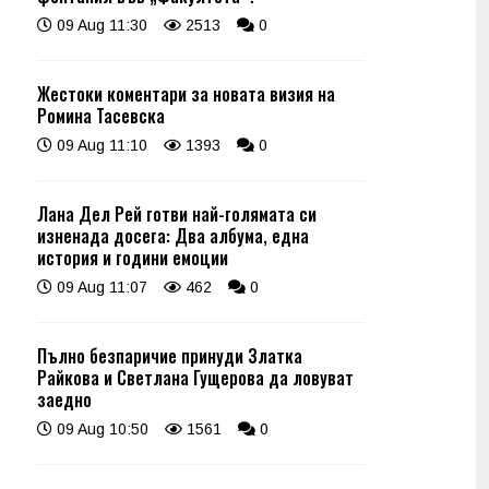
09 Aug 11:30
2513
0
Жестоки коментари за новата визия на
Ромина Тасевска
09 Aug 11:10
1393
0
Лана Дел Рей готви най-голямата си
изненада досега: Два албума, една
история и години емоции
09 Aug 11:07
462
0
Пълно безпаричие принуди Златка
Райкова и Светлана Гущерова да ловуват
заедно
09 Aug 10:50
1561
0