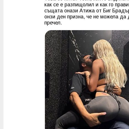
как се е разпищолил и как го прави,
същата онази Атижа от Биг Брадър
онзи ден призна, че не можела да
пречел.