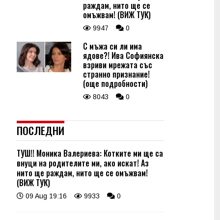
раждам, нито ще се
омъжвам! (ВИЖ ТУК)
9947
0
С мъжа си ли има
ядове?! Ива Софиянска
взриви мрежата със
странно признание!
(още подробности)
8043
0
ПОСЛЕДНИ
ТУШ!! Моника Валериева: Котките ми ще са
внуци на родителите ми, ако искат! Аз
нито ще раждам, нито ще се омъжвам!
(ВИЖ ТУК)
09 Aug 19:16
9933
0