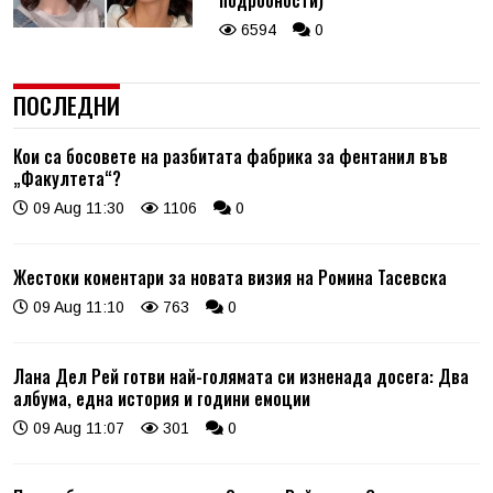
6594
0
ПОСЛЕДНИ
Кои са босовете на разбитата фабрика за фентанил във
„Факултета“?
09 Aug 11:30
1106
0
Жестоки коментари за новата визия на Ромина Тасевска
09 Aug 11:10
763
0
Лана Дел Рей готви най-голямата си изненада досега: Два
албума, една история и години емоции
09 Aug 11:07
301
0