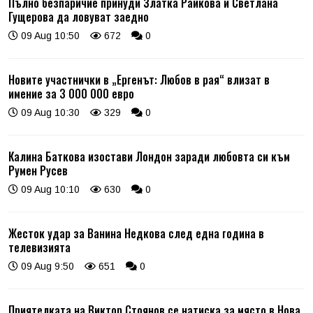
Пълно безпаричие принуди Златка Райкова и Светлана
Гущерова да ловуват заедно
09 Aug 10:50
672
0
Новите участнички в „Ергенът: Любов в рая“ влизат в
имение за 3 000 000 евро
09 Aug 10:30
329
0
Калина Баткова изостави Лондон заради любовта си към
Румен Русев
09 Aug 10:10
630
0
Жесток удар за Ванина Недкова след една година в
телевизията
09 Aug 9:50
651
0
Приятелката на Виктор Стоянов се натиска за място в Нова