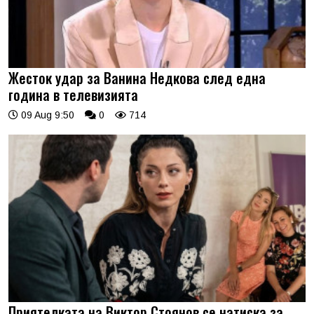
Жесток удар за Ванина Недкова след една
година в телевизията
09 Aug 9:50
0
714
Приятелката на Виктор Стоянов се натиска за