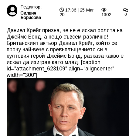
Редактор:
17:36 | 25 Mar
Силвия
20
1302
0
Борисова
Даниел Крейг призна, че не е искал ролята на
Джеймс Бонд, а нещо съвсем различно!
Британският актьор Даниел Крейг, който се
прочу най-вече с превъплъщението си в
култовия герой Джеймс Бонд, разказа какво е
искал да изиграе като млад. [caption
id="attachment_623109" align="aligncenter"
width="300"]