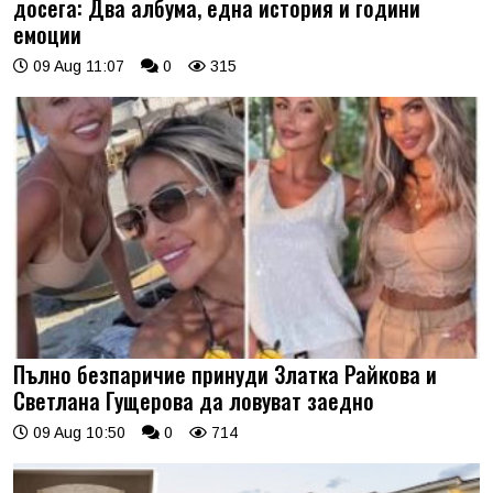
досега: Два албума, една история и години
емоции
09 Aug 11:07
0
315
Пълно безпаричие принуди Златка Райкова и
Светлана Гущерова да ловуват заедно
09 Aug 10:50
0
714