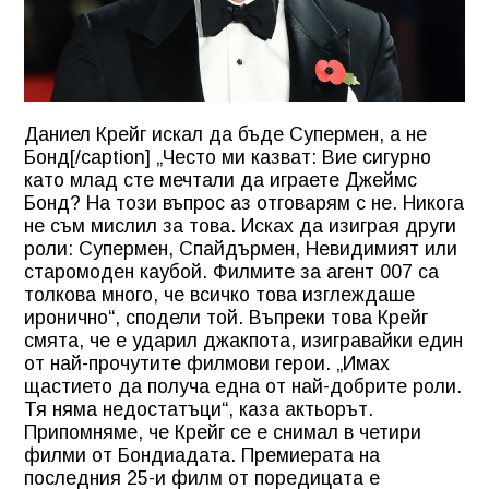
Даниел Крейг искал да бъде Супермен, а не
Бонд[/caption] „Често ми казват: Вие сигурно
като млад сте мечтали да играете Джеймс
Бонд? На този въпрос аз отговарям с не. Никога
не съм мислил за това. Исках да изиграя други
роли: Супермен, Спайдърмен, Невидимият или
старомоден каубой. Филмите за агент 007 са
толкова много, че всичко това изглеждаше
иронично“, сподели той. Въпреки това Крейг
смята, че е ударил джакпота, изигравайки един
от най-прочутите филмови герои. „Имах
щастието да получа една от най-добрите роли.
Тя няма недостатъци“, каза актьорът.
Припомняме, че Крейг се е снимал в четири
филми от Бондиадата. Премиерата на
последния 25-и филм от поредицата е