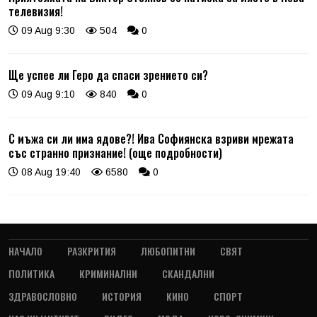
телевизия!
09 Aug 9:30
504
0
Ще успее ли Геро да спаси зрението си?
09 Aug 9:10
840
0
С мъжа си ли има ядове?! Ива Софиянска взриви мрежата
със странно признание! (още подробности)
08 Aug 19:40
6580
0
НАЧАЛО
РАЗКРИТИЯ
ЛЮБОПИТНИ
СВЯТ
ПОЛИТИКА
КРИМИНАЛНИ
СКАНДАЛНИ
ЗДРАВОСЛОВНО
ИСТОРИЯ
КИНО
СПОРТ