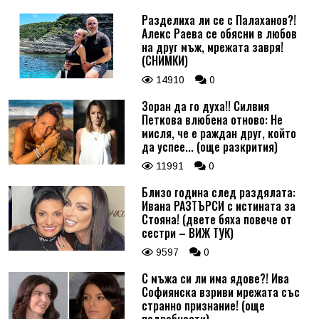
Разделиха ли се с Палаханов?!
Алекс Раева се обясни в любов
на друг мъж, мрежата завря!
(СНИМКИ)
14910
0
Зоран да го духа!! Силвия
Петкова влюбена отново: Не
мисля, че е раждан друг, който
да успее... (още разкрития)
11991
0
Близо година след раздялата:
Ивана РАЗТЪРСИ с истината за
Стояна! (двете бяха повече от
сестри – ВИЖ ТУК)
9597
0
С мъжа си ли има ядове?! Ива
Софиянска взриви мрежата със
странно признание! (още
подробности)