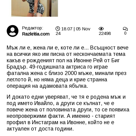
Редактор:
18:07 | 05 Nov
24
22498
0
Razkritia.com
Мъж ли е, жена ли е, коте ли е... Всъщност вече
на всички яко им писна от нескончаемата тема
какъв е рожденият пол на Ивонне Рей от Биг
Брадър. 49-годишната актриса го играе
фатална жена с близо 2000 мъже, минали през
леглото й, но няма деца и крие странна
операция на адамовата ябълка.
И докато едни уверяват, че тя е родена мъж и
под името Ивайло, а други се кълнат, че е
повече жена от половината други, то се появиха
неопровержими факти. А именно - старият
профил в Инстаграм на Ивонне, който не е
актуален от доста години.