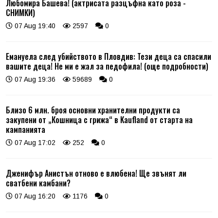
Любомира Башева! (актрисата разцъфна като роза -
СНИМКИ)
07 Aug 19:40
2597
0
Емануела след убийството в Пловдив: Тези деца са спасили
вашите деца! Не ми е жал за педофила! (още подробности)
07 Aug 19:36
59689
0
Близо 6 млн. броя основни хранителни продукти са
закупени от „Кошница с грижа“ в Kaufland от старта на
кампанията
07 Aug 17:02
252
0
Дженифър Анистън отново е влюбена! Ще звънят ли
сватбени камбани?
07 Aug 16:20
1176
0