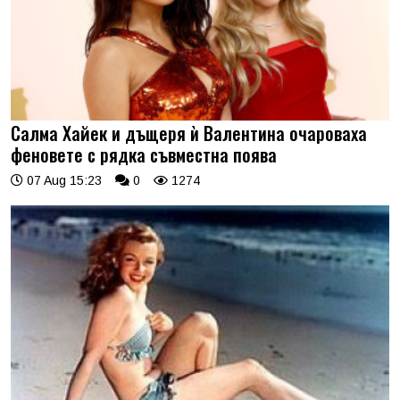
Салма Хайек и дъщеря ѝ Валентина очароваха
феновете с рядка съвместна поява
07 Aug 15:23
0
1274