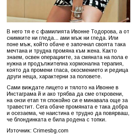
В него тя е с фамилията Ивонне Тодорова, а от
снимките ни гледа... ами мъж ни гледа. Или
поне мъж, който обаче е започнал своята така
мечтана и трудна промяна към жена. Както
знаем, освен операциите, за смяната на пола е
нужна и продължителна хормонална терапия,
която да промени гласа, окосмението и редица
други неща, характерни за половете.
Сами виждате лицето и тялото на Ивонне в
Инстаграма й и ако трябва да сме откровени,
на онзи етап тя спокойно си е минавала още за
травестит. Сега обаче промяната е така добра
и осезаема, че наистина е трудно да повярваш,
че блондинката е била родена с топки.
Източник: Crimesbg.com