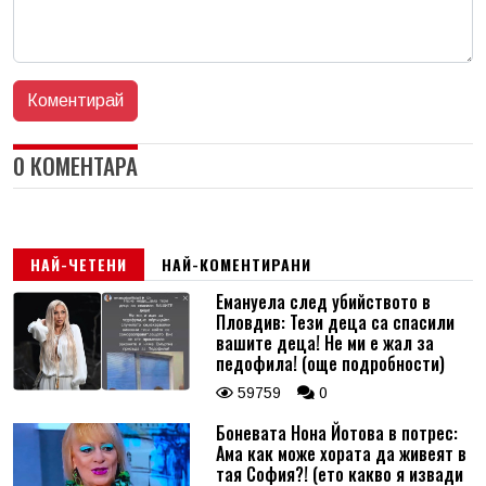
0 КОМЕНТАРА
НАЙ-ЧЕТЕНИ
НАЙ-КОМЕНТИРАНИ
Емануела след убийството в
Пловдив: Тези деца са спасили
вашите деца! Не ми е жал за
педофила! (още подробности)
59759
0
Боневата Нона Йотова в потрес:
Ама как може хората да живеят в
тая София?! (ето какво я извади