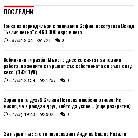
ПОСЛЕДНИ
Гонка на наркодилъри с полицаи в София, арестуваха Венци
"Белия негър" с 460 000 евро в него
08 Aug 9:04
721
0
Кобилкина ги разби: Мъжете днес се смятат за голяма
работа, но жените свършват със собствената си ръка след
секс! (ВИЖ ТУК)
07 Aug 23:54
1267
0
Зоран да го духа!! Силвия Петкова влюбена отново: Не
мисля, че е раждан друг, който да успее... (още разкрития)
07 Aug 19:43
9023
0
За първи път: Ето го порасналият Анди на Башар Рахал и