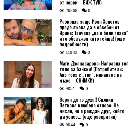
от нерви – ВИЖ ТУК)
26369
0
Разкриха защо Иван Христов
продължава да е обсебен от
Ирина: Тенчева „не я боли глава“
и го обслужва като гейша! (още
подробности)
11942
0
Маги Джанаварова: Направих топ
тяло за бански! (Потребители:
Ако това е „топ“, минаваме на
мъже – СНИМКИ)
9051
0
Зоран да го духа!! Силвия
Петкова влюбена отново: Не
мисля, че е раждан друг, който
да успее... (още разкрития)
9044
0