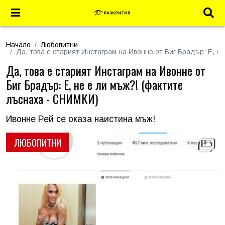
Начало
Любопитни
Да, това е старият Инстаграм на Ивонне от Биг Брадър: Е, н
Да, това е старият Инстаграм на Ивонне от
Биг Брадър: Е, не е ли мъж?! (фактите
лъснаха - СНИМКИ)
Ивонне Рей се оказа наистина мъж!
ЛЮБОПИТНИ