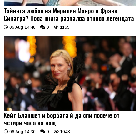
Тайната любов на Мерилин Монро и Франк
Синатра? Нова книга разпалва отново легендата
06 Aug 14:48
0
1155
Кейт Бланшет и борбата ѝ да спи повече от
четири часа на нощ
06 Aug 14:30
0
1043