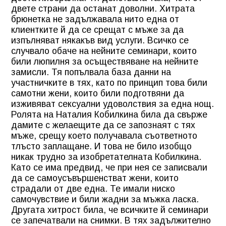
двете страни да останат доволни. Хитрата
брюнетка не задължавала нито една от
клиентките й да се срещат с мъже за да
изпълняват някакъв вид услуги. Всичко се
случвало обаче на нейните семинари, които
били люпилня за осъществяване на нейните
замисли. Тя попълвала база данни на
участничките в тях, като по принцип това били
самотни жени, които били подготвяни да
изживяват сексуални удоволствия за една нощ.
Ролята на Наталия Кобилкина била да свърже
дамите с желаещите да се запознаят с тях
мъже, срещу което получавала съответното
тлъсто заплащане. И това не било изобщо
никак трудно за изобретателната Кобилкина.
Като се има предвид, че при нея се записвали
да се самоусъвършенстват жени, които
страдали от две една. Те имали ниско
самочувствие и били жадни за мъжка ласка.
Другата хитрост била, че всичките й семинари
се запечатвали на снимки. В тях задължително