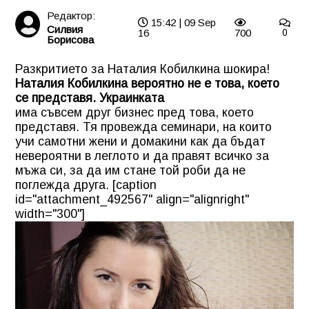
Редактор:
15:42 | 09 Sep
Силвия
16
700
0
Борисова
Разкритието за Наталия Кобилкина шокира!
Наталия Кобилкина вероятно не е това, което
се представя. Украинката
има съвсем друг бизнес пред това, което
представя. Тя провежда семинари, на които
учи самотни жени и домакини как да бъдат
невероятни в леглото и да правят всичко за
мъжа си, за да им стане той роби да не
поглежда друга. [caption
id="attachment_492567" align="alignright"
width="300"]