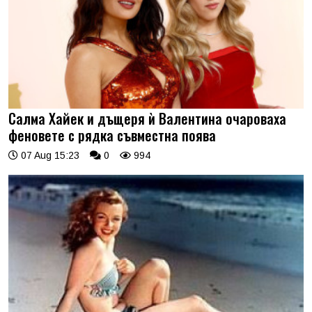
Салма Хайек и дъщеря ѝ Валентина очароваха
феновете с рядка съвместна поява
07 Aug 15:23
0
994