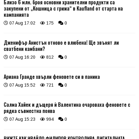
Близо 6 млн. броя основни хранителни продукти са
закупени от „Кошница с грижа“ в Kaufland от старта на
кампанията
07 Aug 17:02
175
0
Дженифър Анистън отново е влюбена! Ще звънят ли
сватбени камбани?
07 Aug 16:20
812
0
Ариана Гранде хвърли феновете си в паника
07 Aug 15:52
721
0
Салма Хайек и дъщеря ѝ Валентина очароваха феновете с
рядка съвместна поява
07 Aug 15:23
994
0
ВИЖТЕ КАК ИВАЙЛО ФИЛИПОВ КОНТРОЛИРА ДИГИТАЛНАТА