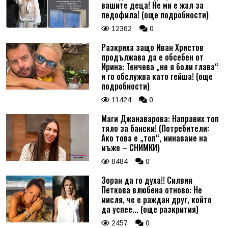
вашите деца! Не ми е жал за
педофила! (още подробности)
12362
0
Разкриха защо Иван Христов
продължава да е обсебен от
Ирина: Тенчева „не я боли глава“
и го обслужва като гейша! (още
подробности)
11424
0
Маги Джанаварова: Направих топ
тяло за бански! (Потребители:
Ако това е „топ“, минаваме на
мъже – СНИМКИ)
8484
0
Зоран да го духа!! Силвия
Петкова влюбена отново: Не
мисля, че е раждан друг, който
да успее... (още разкрития)
2457
0