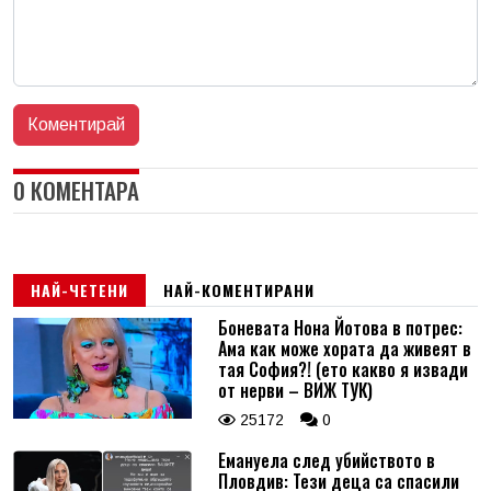
0 КОМЕНТАРА
НАЙ-ЧЕТЕНИ
НАЙ-КОМЕНТИРАНИ
Боневата Нона Йотова в потрес:
Ама как може хората да живеят в
тая София?! (ето какво я извади
от нерви – ВИЖ ТУК)
25172
0
Емануела след убийството в
Пловдив: Тези деца са спасили