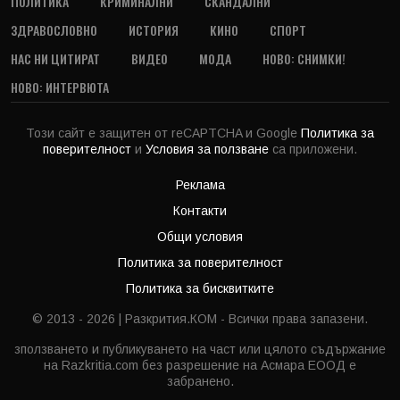
ПОЛИТИКА
КРИМИНАЛНИ
СКАНДАЛНИ
ЗДРАВОСЛОВНО
ИСТОРИЯ
КИНО
СПОРТ
НАС НИ ЦИТИРАТ
ВИДЕО
МОДА
НОВО: СНИМКИ!
НОВО: ИНТЕРВЮТА
Този сайт е защитен от reCAPTCHA и Google
Политика за
поверителност
и
Условия за ползване
са приложени.
Реклама
Контакти
Общи условия
Политика за поверителност
Политика за бисквитките
© 2013 - 2026 | Разкрития.КОМ - Всички права запазени.
зползването и публикуването на част или цялото съдържание
на Razkritia.com без разрешение на Асмара ЕООД е
забранено.