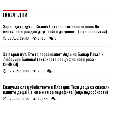
ПОСЛЕДНИ
Зоран да го духа!! Силвия Петкова влюбена отново: Не
мисля, че е раждан друг, който да успее... (още разкрития)
07 Aug 19:43
2415
0
За първи път: Ето го порасналият Анди на Башар Рахал и
Любомира Башева! (актрисата разцъфна като роза -
СНИМКИ)
07 Aug 19:40
784
0
Емануела след убийството в Пловдив: Тези деца са спасили
вашите деца! Не ми е жал за педофила! (още подробности)
07 Aug 19:36
12166
0