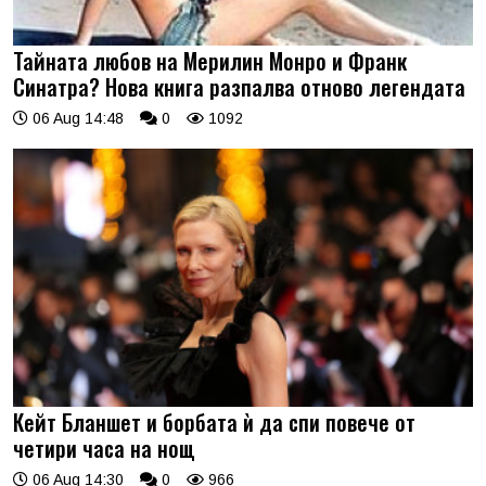
Тайната любов на Мерилин Монро и Франк
Синатра? Нова книга разпалва отново легендата
06 Aug 14:48
0
1092
Кейт Бланшет и борбата ѝ да спи повече от
четири часа на нощ
06 Aug 14:30
0
966