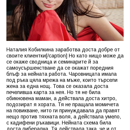
Наталия Кобилкина заработва доста добре от
своите клиентки[/caption] Но като нищо може да
се окаже сводница и семинарите й за
самоусършенстване да се окажат поредния
блъф за нейната работа. Чаровницата имала
под ръка цяла мрежа на мъже, които търсели
жена за една нощ. Това се оказала доста
печеливша карта за нея. Но тя не била
обикновена маман, а действала доста хитро,
подозират я хората. Тя не пращала момичета
на повикване, нито ги принуждавала да правят
нещо против тяхната воля, а действала умело,
с кадифени ръкавици. Нейната схема била
доста либерална. Тя действала така, че и от