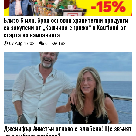
Близо 6 млн. броя основни хранителни продукти
са закупени от „Кошница с грижа“ в Kaufland от
старта на кампанията
07 Aug 17:02
0
182
Дженифър Анистън отново е влюбена! Ще звънят
ли сватбени камбани?