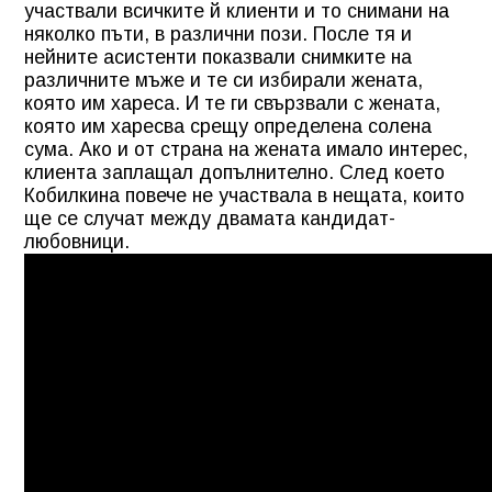
участвали всичките й клиенти и то снимани на
няколко пъти, в различни пози. После тя и
нейните асистенти показвали снимките на
различните мъже и те си избирали жената,
която им хареса. И те ги свързвали с жената,
която им харесва срещу определена солена
сума. Ако и от страна на жената имало интерес,
клиента заплащал допълнително. След което
Кобилкина повече не участвала в нещата, които
ще се случат между двамата кандидат-
любовници.