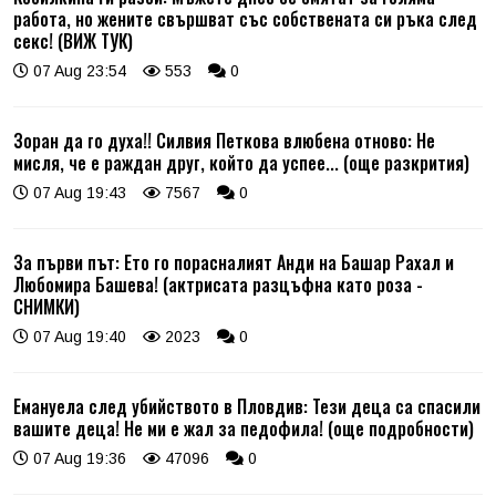
работа, но жените свършват със собствената си ръка след
секс! (ВИЖ ТУК)
07 Aug 23:54
553
0
Зоран да го духа!! Силвия Петкова влюбена отново: Не
мисля, че е раждан друг, който да успее... (още разкрития)
07 Aug 19:43
7567
0
За първи път: Ето го порасналият Анди на Башар Рахал и
Любомира Башева! (актрисата разцъфна като роза -
СНИМКИ)
07 Aug 19:40
2023
0
Емануела след убийството в Пловдив: Тези деца са спасили
вашите деца! Не ми е жал за педофила! (още подробности)
07 Aug 19:36
47096
0