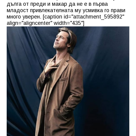
дълга от преди и макар да не е в първа
младост привлекателната му усмивка го прави
много уверен. [caption id="attachment_595892"
align="aligncenter" width="435"]