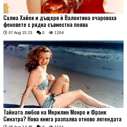
Салма Хайек и дъщеря ѝ Валентина очароваха
феновете с рядка съвместна поява
07 Aug 15:23
0
1204
Тайната любов на Мерилин Монро и Франк
Синатра? Нова книга разпалва отново легендата