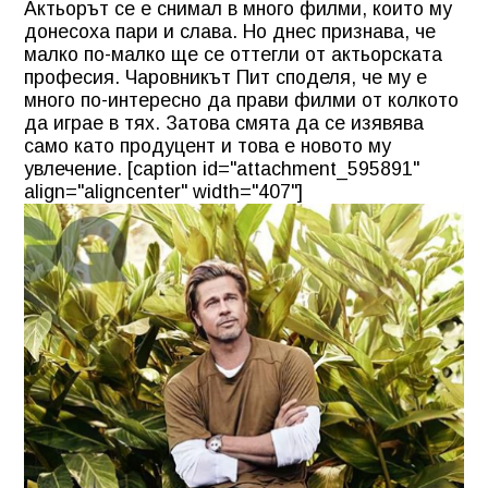
Актьорът се е снимал в много филми, които му
донесоха пари и слава. Но днес признава, че
малко по-малко ще се оттегли от актьорската
професия. Чаровникът Пит споделя, че му е
много по-интересно да прави филми от колкото
да играе в тях. Затова смята да се изявява
само като продуцент и това е новото му
увлечение. [caption id="attachment_595891"
align="aligncenter" width="407"]