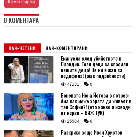
0 КОМЕНТАРА
НАЙ-ЧЕТЕНИ
НАЙ-КОМЕНТИРАНИ
Емануела след убийството в
Пловдив: Тези деца са спасили
вашите деца! Не ми е жал за
педофила! (още подробности)
47131
0
Боневата Нона Йотова в потрес:
Ама как може хората да живеят в
тая София?! (ето какво я извади
от нерви – ВИЖ ТУК)
25984
0
Разкриха защо Иван Христов