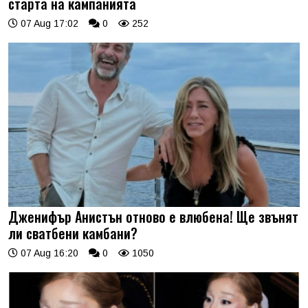
старта на кампанията
07 Aug 17:02
0
252
Дженифър Анистън отново е влюбена! Ще звънят
ли сватбени камбани?
07 Aug 16:20
0
1050