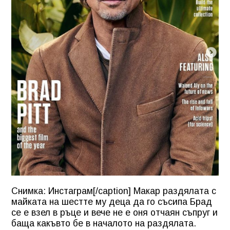
Снимка: Инстаграм[/caption] Макар раздялата с
майката на шестте му деца да го съсипа Брад
се е взел в ръце и вече не е оня отчаян съпруг и
баща какъвто бе в началото на раздялата.