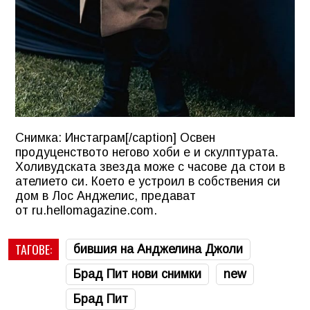
Снимка: Инстаграм[/caption] Освен
продуценството негово хоби е и скулптурата.
Холивудската звезда може с часове да стои в
ателието си. Което е устроил в собствения си
дом в Лос Анджелис, предават
от ru.hellomagazine.com.
ТАГОВЕ:
бившия на Анджелина Джоли
Брад Пит нови снимки
new
Брад Пит