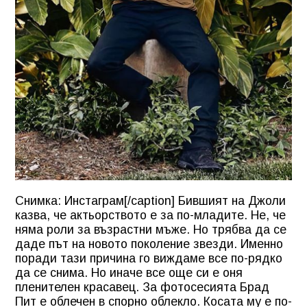
Снимка: Инстаграм[/caption] Бившият на Джоли
казва, че актьорството е за по-младите. Не, че
няма роли за възрастни мъже. Но трябва да се
даде път на новото поколение звезди. Именно
поради тази причина го виждаме все по-рядко
да се снима. Но иначе все още си е оня
пленителен красавец. За фотосесията Брад
Пит е облечен в спорно облекло. Косата му е по-