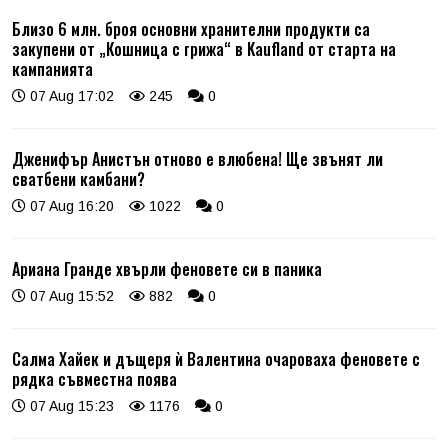
Близо 6 млн. броя основни хранителни продукти са
закупени от „Кошница с грижа“ в Kaufland от старта на
кампанията
07 Aug 17:02
245
0
Дженифър Анистън отново е влюбена! Ще звънят ли
сватбени камбани?
07 Aug 16:20
1022
0
Ариана Гранде хвърли феновете си в паника
07 Aug 15:52
882
0
Салма Хайек и дъщеря ѝ Валентина очароваха феновете с
рядка съвместна поява
07 Aug 15:23
1176
0