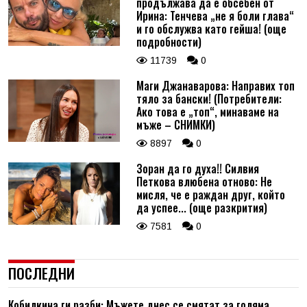
продължава да е обсебен от
Ирина: Тенчева „не я боли глава“
и го обслужва като гейша! (още
подробности)
11739
0
Маги Джанаварова: Направих топ
тяло за бански! (Потребители:
Ако това е „топ“, минаваме на
мъже – СНИМКИ)
8897
0
Зоран да го духа!! Силвия
Петкова влюбена отново: Не
мисля, че е раждан друг, който
да успее... (още разкрития)
7581
0
ПОСЛЕДНИ
Кобилкина ги разби: Мъжете днес се смятат за голяма