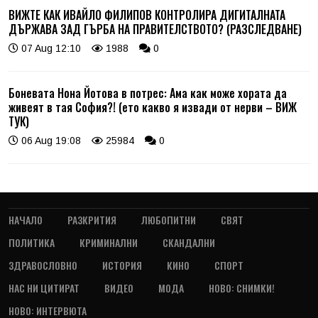
ВИЖТЕ КАК ИВАЙЛО ФИЛИПОВ КОНТРОЛИРА ДИГИТАЛНАТА
ДЪРЖАВА ЗАД ГЪРБА НА ПРАВИТЕЛСТВОТО? (РАЗСЛЕДВАНЕ)
07 Aug 12:10
1988
0
Боневата Нона Йотова в потрес: Ама как може хората да
живеят в тая София?! (ето какво я извади от нерви – ВИЖ
ТУК)
06 Aug 19:08
25984
0
НАЧАЛО
РАЗКРИТИЯ
ЛЮБОПИТНИ
СВЯТ
ПОЛИТИКА
КРИМИНАЛНИ
СКАНДАЛНИ
ЗДРАВОСЛОВНО
ИСТОРИЯ
КИНО
СПОРТ
НАС НИ ЦИТИРАТ
ВИДЕО
МОДА
НОВО: СНИМКИ!
НОВО: ИНТЕРВЮТА