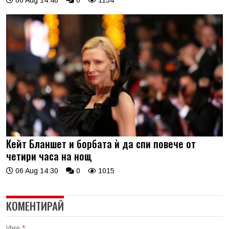
06 Aug 14:48
0
1134
Кейт Бланшет и борбата ѝ да спи повече от
четири часа на нощ
06 Aug 14:30
0
1015
КОМЕНТИРАЙ
Име
*