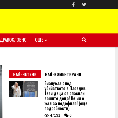
ЗДРАВОСЛОВНО
ОЩЕ
НАЙ-ЧЕТЕНИ
НАЙ-КОМЕНТИРАНИ
Емануела след
убийството в Пловдив:
Тези деца са спасили
вашите деца! Не ми е
жал за педофила! (още
подробности)
47131
0