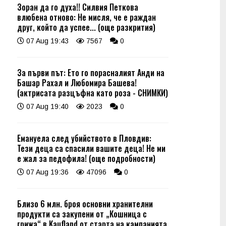
Зоран да го духа!! Силвия Петкова
влюбена отново: Не мисля, че е раждан
друг, който да успее... (още разкрития)
07 Aug 19:43
7567
0
За първи път: Ето го порасналият Анди на
Башар Рахал и Любомира Башева!
(актрисата разцъфна като роза - СНИМКИ)
07 Aug 19:40
2023
0
Емануела след убийството в Пловдив:
Тези деца са спасили вашите деца! Не ми
е жал за педофила! (още подробности)
07 Aug 19:36
47096
0
Близо 6 млн. броя основни хранителни
продукти са закупени от „Кошница с
грижа“ в Kaufland от старта на кампанията