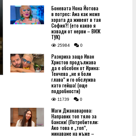
Боневата Нона Йотова
в потрес: Ама как може
хората да живеят в тая
София?! (ето какво я
извади от нерви – ВИЖ
ТУК)
25984
0
Разкриха защо Иван
Христов продължава
да е обсебен от Ирина:
Тенчева „не я боли
глава“ и го обслужва
като гейша! (още
подробности)
11739
0
Маги Джанаварова:
Направих топ тяло за
бански! (Потребители:
Ако това е „топ“,
минаваме на мъже –