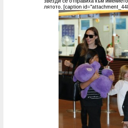
звезди се отправиха към имението
лятото. [caption id="attachment_448