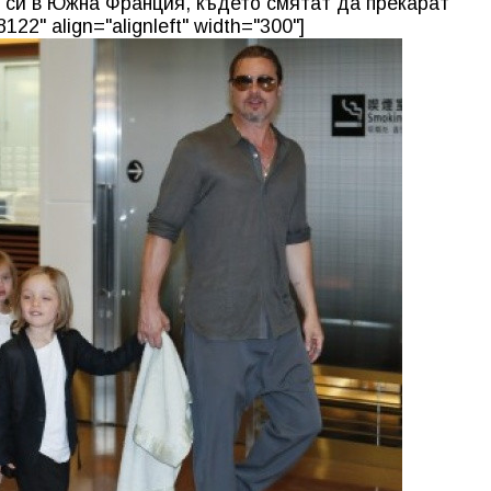
 си в Южна Франция, където смятат да прекарат
122" align="alignleft" width="300"]