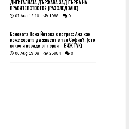
ДИГИТАЛНАТА ДЪРЖАВА ЗАД ГЪРБА НА
ПРАВИТЕЛСТВОТО? (РАЗСЛЕДВАНЕ)
07 Aug 12:10
1988
0
Боневата Нона Йотова в потрес: Ама как
може хората да живеят в тая София?! (ето
какво я извади от нерви – ВИЖ ТУК)
06 Aug 19:08
25984
0