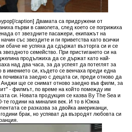
рор[/caption] Двамата са придружени от
аниха първи в самолета, след което се погрижиха
ненада от звездните пасажери, екипажът на
начин със звездите и ги приветства като всички
и обаче не успяха да сдържат възторга си и се
а звездното семейство. При пристигането си на
джелина продължиха да се държат като най-
аха над два часа, за да успеят да потеглят за
 в имението си, където се венчаха преди една
а почивката заедно с децата си, преди отново да
и Анджи ще се снимат отново заедно във филм, за
ит" - филмът, по време на който помежду им
ата си. Новата продукция се казва By The Sea и
0-те години на миналия век. И то в Южна
 лентата се разказва за двойка американци,
 години брак, но успяват да възродят любовта си
ранция.