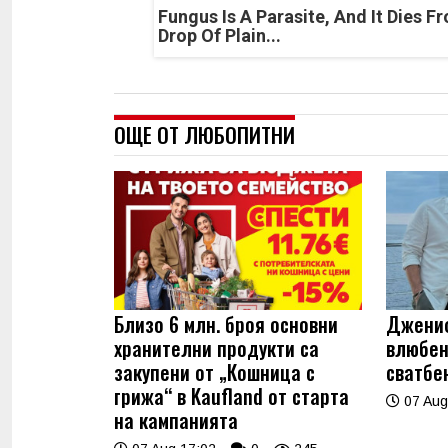
Fungus Is A Parasite, And It Dies F
Drop Of Plain...
ОЩЕ ОТ ЛЮБОПИТНИ
Близо 6 млн. броя основни
Джениф
хранителни продукти са
влюбен
закупени от „Кошница с
сватбе
грижа“ в Kaufland от старта
07 Aug
на кампанията