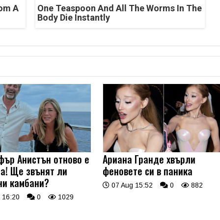
rom A
One Teaspoon And All The Worms In The
Body Die Instantly
ър Анистън отново е
Ариана Гранде хвърли
а! Ще звънят ли
феновете си в паника
ни камбани?
07 Aug 15:52
0
882
 16:20
0
1029