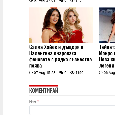
07 Aug 17:02
0
245
Салма Хайек и дъщеря ѝ
Тайнат
Валентина очароваха
Монро 
феновете с рядка съвместна
Нова к
поява
легенд
07 Aug 15:23
0
1190
06 Aug
КОМЕНТИРАЙ
Име
*