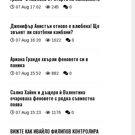
07 Aug 17:02
245
0
Дженифър Анистън отново е влюбена! Ще
звънят ли сватбени камбани?
07 Aug 16:20
1022
0
Ариана Гранде хвърли феновете си в
паника
07 Aug 15:52
882
0
Салма Хайек и дъщеря ѝ Валентина
очароваха феновете с рядка съвместна
поява
07 Aug 15:23
1176
0
ВИЖТЕ КАК ИВАЙЛО ФИЛИПОВ КОНТРОЛИРА