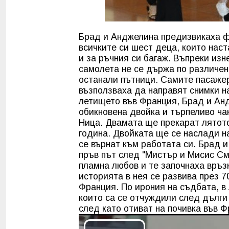
Брад и Анджелина предизвикаха фу
всичките си шест деца, които наст
и за ръчния си багаж. Въпреки из
самолета не се държа по различен 
останали пътници. Самите пасажер
възползваха да направят снимки н
летището във Франция, Брад и Ан
обикновена двойка и търпеливо чак
Ница. Двамата ще прекарат лятото
година. Двойката ще се наслади н
се върнат към работата си. Брад 
пръв път след "Мистър и Мисис См
пламна любов и те започнаха връзк
историята в нея се развива през 7
Франция. По ирония на съдбата, в
които са се отчуждили след дълги
след като отиват на почивка във Ф