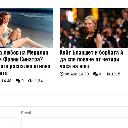
а любов на Мерилин
Кейт Бланшет и борбата ѝ
и Франк Синатра?
да спи повече от четири
нига разпалва отново
часа на нощ
ата
06 Aug 14:30
0
1015
 14:48
0
1134
Email