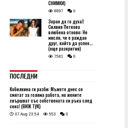
СНИМКИ)
8897
0
Зоран да го духа!!
Силвия Петкова
влюбена отново: Не
мисля, че е раждан
друг, който да успее...
(още разкрития)
7581
0
ПОСЛЕДНИ
Кобилкина ги разби: Мъжете днес се
смятат за голяма работа, но жените
свършват със собствената си ръка след
секс! (ВИЖ ТУК)
07 Aug 23:54
553
0