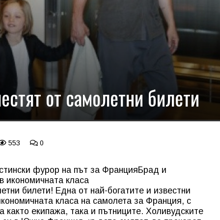
естят от самолетни билети
553
0
стински фурор на път за Франция
Брад и
в икономичната класа
етни билети! Една от най-богатите и известни
икономичната класа на самолета за Франция, с
а както екипажа, така и пътниците. Холивудските