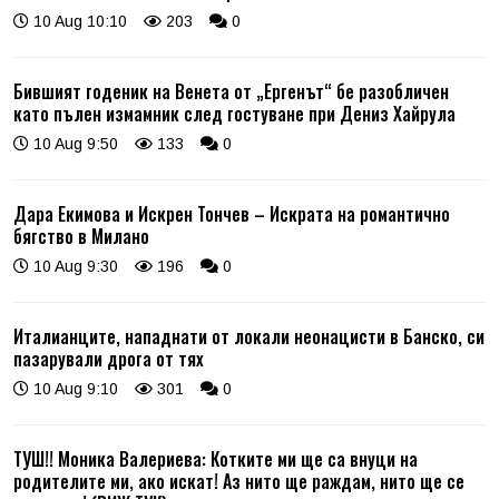
10 Aug 10:10
203
0
Бившият годеник на Венета от „Ергенът“ бе разобличен
като пълен измамник след гостуване при Дениз Хайрула
10 Aug 9:50
133
0
Дара Екимова и Искрен Тончев – Искрата на романтично
бягство в Милано
10 Aug 9:30
196
0
Италианците, нападнати от локали неонацисти в Банско, си
пазарували дрога от тях
10 Aug 9:10
301
0
ТУШ!! Моника Валериева: Котките ми ще са внуци на
родителите ми, ако искат! Аз нито ще раждам, нито ще се