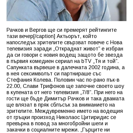
Рачков и Вергов ще си премерят рейтингите
тази вечер[/caption] Актьорът, който
напоследък зрителите свързват повече с Нова
телевизия заради „Откраднат живот” е избран
да си говори с новия водещ защото бе звезда
в първия комедиен сериал на bTV „Тя и той”.
Сапунката вървеше в далечната 2002 година, а
в нея сексимволът си партнираше със
Стефания Колева. Половин час по-рано пък-в
22.00, Слави Трифонов ще започне своето шоу
в купената от него телевизия „7/8”. При него на
гости ще бъде Димитър Рачков и така двамата
ще влязат в пряк сблъсък за вниманието на
зрителите. Междувременно името на водещия
от гръцки произход Николаос Цитиридис се
превърна в повод за многобройни шеги и
закачки в социалните мрежи. „Гърците ни