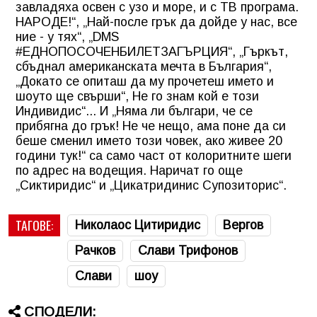
завладяха освен с узо и море, и с ТВ програма.
НАРОДЕ!“, „Най-после грък да дойде у нас, все
ние - у тях“, „DMS
#ЕДНОПОСОЧЕНБИЛЕТЗАГЪРЦИЯ“, „Гъркът,
сбъднал американската мечта в България“,
„Докато се опиташ да му прочетеш името и
шоуто ще свърши“, Не го знам кой е този
Индивидис“... И „Няма ли българи, че се
прибягна до грък! Не че нещо, ама поне да си
беше сменил името този човек, ако живее 20
години тук!“ са само част от колоритните шеги
по адрес на водещия. Наричат го още
„Сиктиридис“ и „Цикатридинис Супозиторис“.
ТАГОВЕ:
Николаос Цитиридис
Вергов
Рачков
Слави Трифонов
Слави
шоу
СПОДЕЛИ: