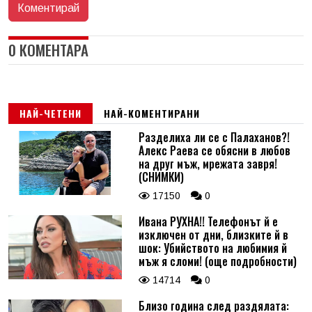
0 КОМЕНТАРА
НАЙ-ЧЕТЕНИ
НАЙ-КОМЕНТИРАНИ
Разделиха ли се с Палаханов?!
Алекс Раева се обясни в любов
на друг мъж, мрежата завря!
(СНИМКИ)
17150
0
Ивана РУХНА!! Телефонът й е
изключен от дни, близките й в
шок: Убийството на любимия й
мъж я сломи! (още подробности)
14714
0
Близо година след раздялата: