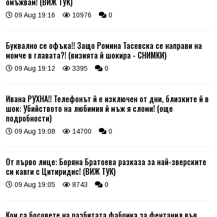
омъжвам! (ВИЖ ТУК)
09 Aug 19:16
10976
0
Буквално се офъка!! Защо Ромина Тасевска се направи на
момче в главата?! (визията й шокира - СНИМКИ)
09 Aug 19:12
3395
0
Ивана РУХНА!! Телефонът й е изключен от дни, близките й в
шок: Убийството на любимия й мъж я сломи! (още
подробности)
09 Aug 19:08
14700
0
От първо лице: Боряна Братоева разказа за най-зверските
си кавги с Цитиридис! (ВИЖ ТУК)
09 Aug 19:05
8743
0
Кои са босовете на разбитата фабрика за фентанил във