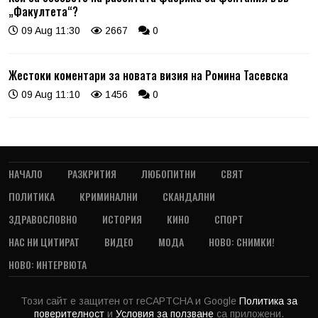
„Факултета“?
09 Aug 11:30
2667
0
Жестоки коментари за новата визия на Ромина Тасевска
09 Aug 11:10
1456
0
НАЧАЛО
РАЗКРИТИЯ
ЛЮБОПИТНИ
СВЯТ
ПОЛИТИКА
КРИМИНАЛНИ
СКАНДАЛНИ
ЗДРАВОСЛОВНО
ИСТОРИЯ
КИНО
СПОРТ
НАС НИ ЦИТИРАТ
ВИДЕО
МОДА
НОВО: СНИМКИ!
НОВО: ИНТЕРВЮТА
Този сайт е защитен от reCAPTCHA и Google
Политика за
поверителност
и
Условия за ползване
са приложени.