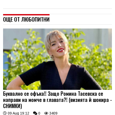
ОЩЕ ОТ ЛЮБОПИТНИ
Буквално се офъка!! Защо Ромина Тасевска се
направи на момче в главата?! (визията й шокира -
СНИМКИ)
09 Aug 19:12
0
3409