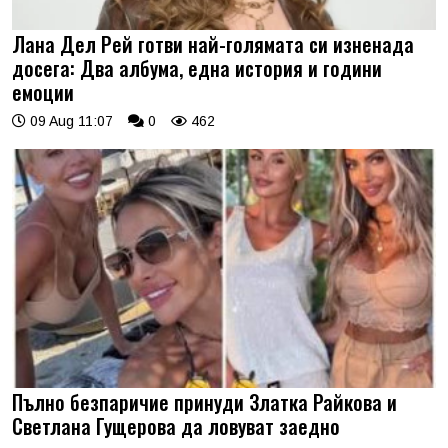
Лана Дел Рей готви най-голямата си изненада
досега: Два албума, една история и години
емоции
09 Aug 11:07
0
462
Пълно безпаричие принуди Златка Райкова и
Светлана Гущерова да ловуват заедно