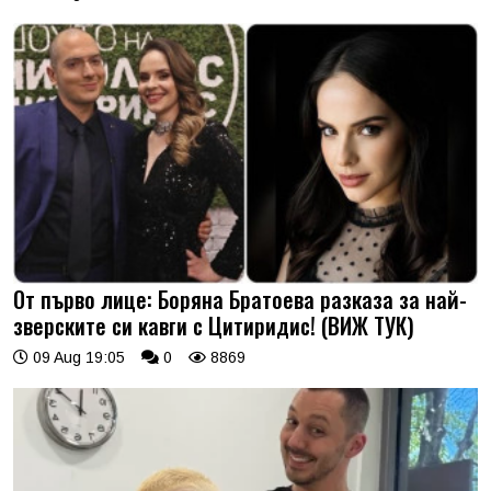
От първо лице: Боряна Братоева разказа за най-
зверските си кавги с Цитиридис! (ВИЖ ТУК)
09 Aug 19:05
0
8869