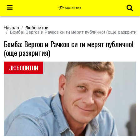
Начало
Любопитни
Бомба: Вергов и Рачков си ги мерят публично! (още разкрития
Бомба: Вергов и Рачков си ги мерят публично!
(още разкрития)
ЛЮБОПИТНИ