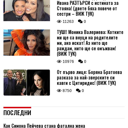
Ивана РАЗТЪРСИ с истината за
Стояна! (двете бяха повече от
сестри – ВИЖ ТУК)
11263
0
ТУШ!! Моника Валериева: Котките
ми ще са внуци на родителите
ми, ако искат! Аз нито ще
раждам, нито ще се омъжвам!
(ВИЖ ТУК)
10976
0
От първо лице: Боряна Братоева
разказа за най-зверските си
кавги с Цитиридис! (ВИЖ ТУК)
8750
0
ПОСЛЕДНИ
Как Симона Пейчева стана фатална жена