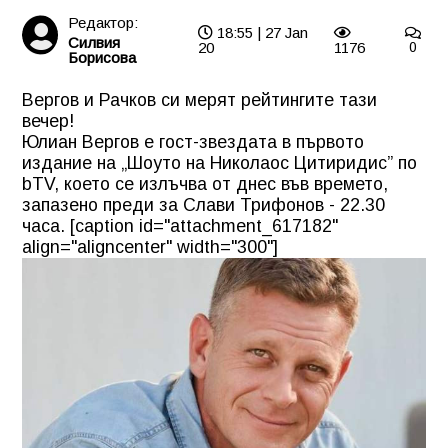
Редактор:
18:55 | 27 Jan
Силвия
20
1176
0
Борисова
Вергов и Рачков си мерят рейтингите тази
вечер!
Юлиан Вергов е гост-звездата в първото
издание на „Шоуто на Николаос Цитиридис” по
bTV, което се излъчва от днес във времето,
запазено преди за Слави Трифонов - 22.30
часа. [caption id="attachment_617182"
align="aligncenter" width="300"]