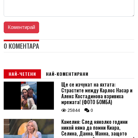
0 КОМЕНТАРА
НАЙ-ЧЕТЕНИ
НАЙ-КОМЕНТИРАНИ
Ще се изчукат на яхтата:
Страстите между Карлос Насар и
Алекс Костадинова взривиха
мрежата! (ФОТО БОМБА)
25844
0
Камелия: След няколко години
никой няма да помни Киара,
Селина, Данна, Манна, защото