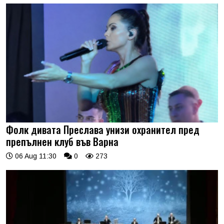
Фолк дивата Преслава унизи охранител пред
препълнен клуб във Варна
06 Aug 11:30
0
273