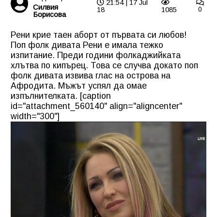
21:54 | 17 Jul
Силвия
18
1085
0
Борисова
Рени крие таен аборт от първата си любов!
Поп фолк дивата Рени е имала тежко
изпитание. Преди години фолкаджийката
хлътва по кипърец. Това се случва докато поп
фолк дивата извива глас на острова на
Афродита. Мъжът успял да омае
изпълнителката. [caption
id="attachment_560140" align="aligncenter"
width="300"]