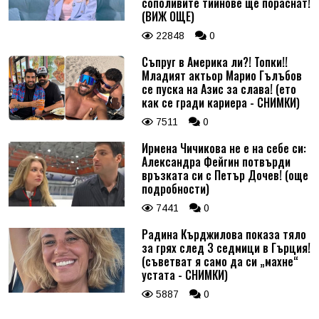
сополивите тийнове ще пораснат!
(ВИЖ ОЩЕ)
22848
0
Съпруг в Америка ли?! Топки!!
Младият актьор Марио Гълъбов
се пуска на Азис за слава! (ето
как се гради кариера - СНИМКИ)
7511
0
Ирмена Чичикова не е на себе си:
Александра Фейгин потвърди
връзката си с Петър Дочев! (още
подробности)
7441
0
Радина Кърджилова показа тяло
за грях след 3 седмици в Гърция!
(съветват я само да си „махне“
устата - СНИМКИ)
5887
0