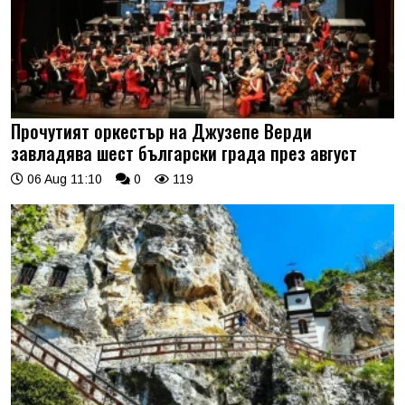
Прочутият оркестър на Джузепе Верди
завладява шест български града през август
06 Aug 11:10
0
119