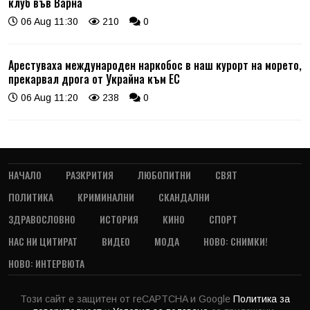
клуб във Варна
06 Aug 11:30
210
0
Арестуваха международен наркобос в наш курорт на морето,
прекарвал дрога от Украйна към ЕС
06 Aug 11:20
238
0
НАЧАЛО
РАЗКРИТИЯ
ЛЮБОПИТНИ
СВЯТ
ПОЛИТИКА
КРИМИНАЛНИ
СКАНДАЛНИ
ЗДРАВОСЛОВНО
ИСТОРИЯ
КИНО
СПОРТ
НАС НИ ЦИТИРАТ
ВИДЕО
МОДА
НОВО: СНИМКИ!
НОВО: ИНТЕРВЮТА
Този сайт е защитен от reCAPTCHA и Google
Политика за