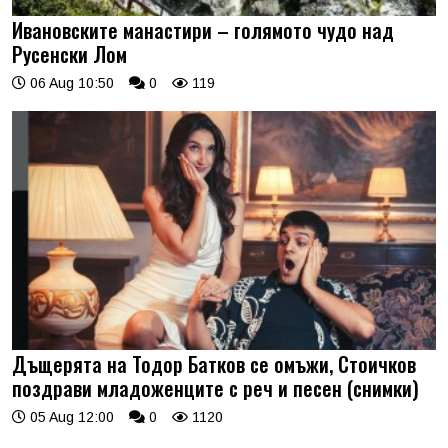
Ивановските манастири – голямото чудо над
Русенски Лом
06 Aug 10:50
0
119
Дъщерята на Тодор Батков се омъжи, Стоичков
поздрави младоженците с реч и песен (снимки)
05 Aug 12:00
0
1120