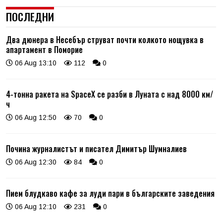
ПОСЛЕДНИ
Два дюнера в Несебър струват почти колкото нощувка в
апартамент в Поморие
06 Aug 13:10
112
0
4-тонна ракета на SpaceX се разби в Луната с над 8000 км/
ч
06 Aug 12:50
70
0
Почина журналистът и писател Димитър Шумналиев
06 Aug 12:30
84
0
Пием блудкаво кафе за луди пари в българските заведения
06 Aug 12:10
231
0