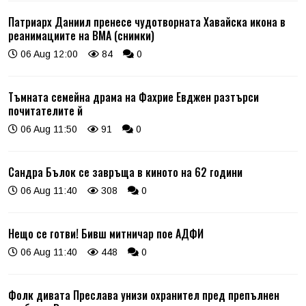
Патриарх Даниил пренесе чудотворната Хавайска икона в
реанимациите на ВМА (снимки)
06 Aug 12:00
84
0
Тъмната семейна драма на Фахрие Евджен разтърси
почитателите й
06 Aug 11:50
91
0
Сандра Бълок се завръща в киното на 62 години
06 Aug 11:40
308
0
Нещо се готви! Бивш митничар пое АДФИ
06 Aug 11:40
448
0
Фолк дивата Преслава унизи охранител пред препълнен