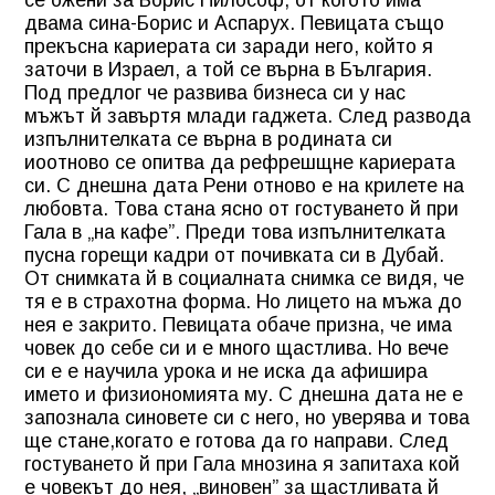
двама сина-Борис и Аспарух. Певицата също
прекъсна кариерата си заради него, който я
заточи в Израел, а той се върна в България.
Под предлог че развива бизнеса си у нас
мъжът й завъртя млади гаджета. След развода
изпълнителката се върна в родината си
иоотново се опитва да рефрешщне кариерата
си. С днешна дата Рени отново е на крилете на
любовта. Това стана ясно от гостуването й при
Гала в „на кафе”. Преди това изпълнителката
пусна горещи кадри от почивката си в Дубай.
От снимката й в социалната снимка се видя, че
тя е в страхотна форма. Но лицето на мъжа до
нея е закрито. Певицата обаче призна, че има
човек до себе си и е много щастлива. Но вече
си е е научила урока и не иска да афишира
името и физиономията му. С днешна дата не е
запознала синовете си с него, но уверява и това
ще стане,когато е готова да го направи. След
гостуването й при Гала мнозина я запитаха кой
е човекът до нея, „виновен” за щастливата й