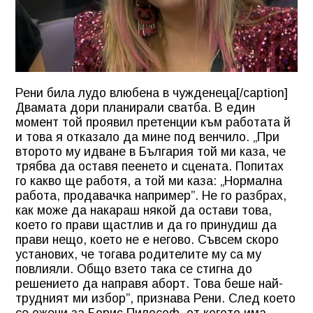
Рени била лудо влюбена в чужденеца[/caption]
Двамата дори планирали сватба. В един
момент той проявил претенции към работата й
и това я отказало да мине под венчило. „При
второто му идване в България той ми каза, че
трябва да оставя пеенето и сцената. Попитах
го какво ще работя, а той ми каза: „Нормална
работа, продавачка например”. Не го разбрах,
как може да накараш някой да остави това,
което го прави щастлив и да го принудиш да
прави нещо, което не е негово. Съвсем скоро
установих, че тогава родителите му са му
повлияли. Общо взето така се стигна до
решението да направя аборт. Това беше най-
трудният ми избор”, признава Рени. След което
се ожени за Борис Пилософ, от когото има