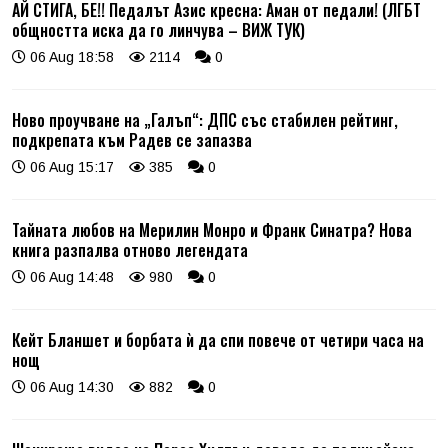
АЙ СТИГА, БЕ!! Педалът Азис кресна: Аман от педали! (ЛГБТ
общността иска да го линчува – ВИЖ ТУК)
06 Aug 18:58
2114
0
Ново проучване на „Галъп“: ДПС със стабилен рейтинг,
подкрепата към Радев се запазва
06 Aug 15:17
385
0
Тайната любов на Мерилин Монро и Франк Синатра? Нова
книга разпалва отново легендата
06 Aug 14:48
980
0
Кейт Бланшет и борбата ѝ да спи повече от четири часа на
нощ
06 Aug 14:30
882
0