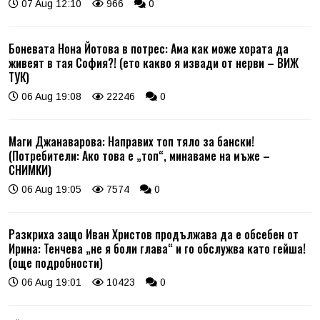
07 Aug 12:10
966
0
Боневата Нона Йотова в потрес: Ама как може хората да
живеят в тая София?! (ето какво я извади от нерви – ВИЖ
ТУК)
06 Aug 19:08
22246
0
Маги Джанаварова: Направих топ тяло за бански!
(Потребители: Ако това е „топ“, минаваме на мъже –
СНИМКИ)
06 Aug 19:05
7574
0
Разкриха защо Иван Христов продължава да е обсебен от
Ирина: Тенчева „не я боли глава“ и го обслужва като гейша!
(още подробности)
06 Aug 19:01
10423
0