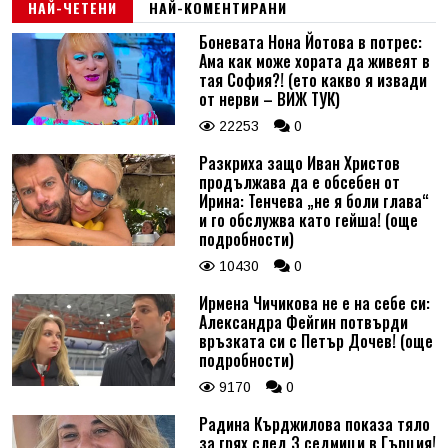
НАЙ-ЧЕТЕНИ
НАЙ-КОМЕНТИРАНИ
Боневата Нона Йотова в потрес:
Ама как може хората да живеят в
тая София?! (ето какво я извади
от нерви – ВИЖ ТУК)
22253
0
Разкриха защо Иван Христов
продължава да е обсебен от
Ирина: Тенчева „не я боли глава“
и го обслужва като гейша! (още
подробности)
10430
0
Ирмена Чичикова не е на себе си:
Александра Фейгин потвърди
връзката си с Петър Дочев! (още
подробности)
9170
0
Радина Кърджилова показа тяло
за грях след 3 седмици в Гърция!