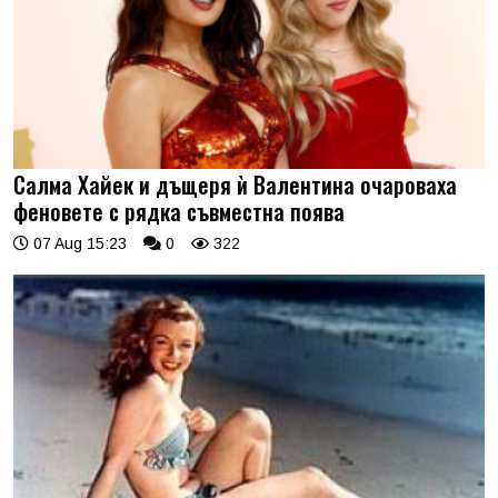
Салма Хайек и дъщеря ѝ Валентина очароваха
феновете с рядка съвместна поява
07 Aug 15:23
0
322