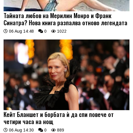
Тайната любов на Мерилин Монро и Франк
Синатра? Нова книга разпалва отново легендата
06 Aug 14:48
0
1022
Кейт Бланшет и борбата ѝ да спи повече от
четири часа на нощ
06 Aug 14:30
0
889