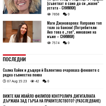
(съветват я само да си „махне“
устата - СНИМКИ)
7658
0
Маги Джанаварова: Направих топ
тяло за бански! (Потребители:
Ако това е „топ“, минаваме на
мъже – СНИМКИ)
7574
0
ПОСЛЕДНИ
Салма Хайек и дъщеря ѝ Валентина очароваха феновете с
рядка съвместна поява
07 Aug 15:23
42
0
ВИЖТЕ КАК ИВАЙЛО ФИЛИПОВ КОНТРОЛИРА ДИГИТАЛНАТА
ДЪРЖАВА ЗАД ГЪРБА НА ПРАВИТЕЛСТВОТО? (РАЗСЛЕДВАНЕ)