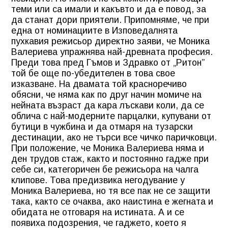
теми или са имали и какъвто и да е повод, за
да станат дори приятели. Припомняме, че при
една от номинациите в Изповедалнята
пухкавия режисьор директно заяви, че Моника
Валериева упражнява най-древната професия.
Преди това пред Гъмов и Здравко от „Ритон”
той бе още по-убедителен в това свое
изказване. На двамата той красноречиво
обясни, че няма как по друг начин момиче на
нейната възраст да кара лъскави коли, да се
облича с най-модерните парцалки, купувани от
бутици в чужбина и да отмаря на тузарски
дестинации, ако не търси все чичко паричковци.
При положение, че Моника Валериева няма и
ден трудов стаж, както и постоянно гадже при
себе си, категоричен бе режисьора на чалга
клипове. Това предизвика негодувание у
Моника Валериева, но тя все пак не се защити
така, както се очаква, ако наистина е жегната и
обидата не отговаря на истината. А и се
появиха подозрения, че гаджето, което я