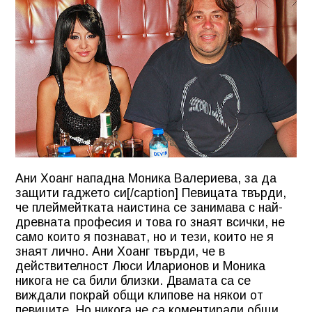
Ани Хоанг нападна Моника Валериева, за да
защити гаджето си[/caption] Певицата твърди,
че плеймейтката наистина се занимава с най-
древната професия и това го знаят всички, не
само които я познават, но и тези, които не я
знаят лично. Ани Хоанг твърди, че в
действителност
Люси Иларионов
и Моника
никога не са били близки. Двамата са се
виждали покрай общи клипове на някои от
певиците. Но никога не са коментирали общи