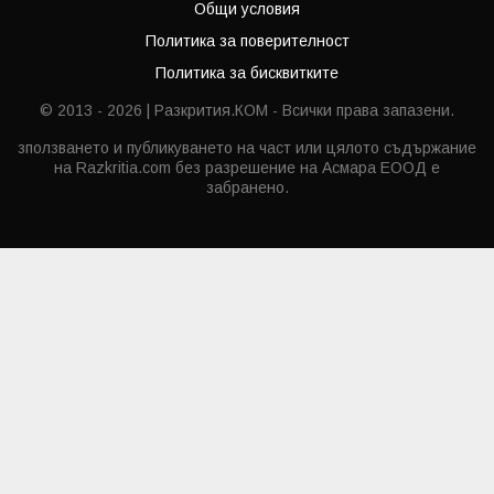
Общи условия
Политика за поверителност
Политика за бисквитките
© 2013 - 2026 | Разкрития.КОМ - Всички права запазени.
зползването и публикуването на част или цялото съдържание
на Razkritia.com без разрешение на Асмара ЕООД е
забранено.