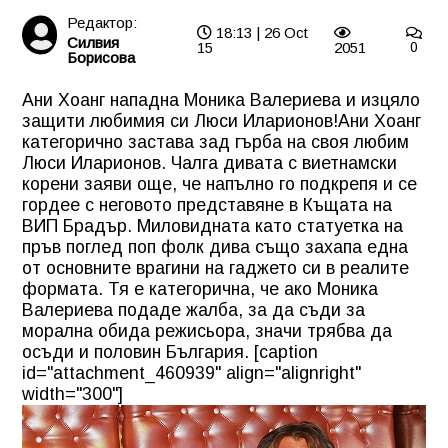
Редактор:
18:13 | 26 Oct
Силвия
15
2051
0
Борисова
Ани Хоанг нападна Моника Валериева и изцяло
защити любимия си Люси Иларионов!
Ани Хоанг
категорично застава зад гърба на своя любим
Люси Иларионов. Чалга дивата с виетнамски
корени заяви още, че напълно го подкрепя и се
гордее с неговото представяне в Къщата на
ВИП Брадър. Миловидната като статуетка на
пръв поглед поп фолк дива също захапа една
от основните врагини на гаджето си в реалите
формата. Тя е категорична, че ако Моника
Валериева подаде жалба, за да съди за
морална обида режисьора, значи трябва да
осъди и половин България. [caption
id="attachment_460939" align="alignright"
width="300"]