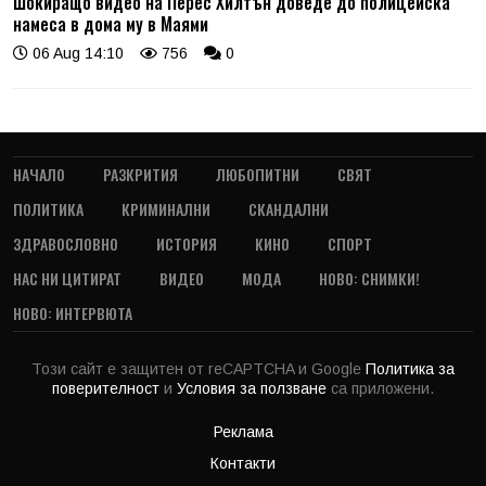
Шокиращо видео на Перес Хилтън доведе до полицейска
намеса в дома му в Маями
06 Aug 14:10
756
0
НАЧАЛО
РАЗКРИТИЯ
ЛЮБОПИТНИ
СВЯТ
ПОЛИТИКА
КРИМИНАЛНИ
СКАНДАЛНИ
ЗДРАВОСЛОВНО
ИСТОРИЯ
КИНО
СПОРТ
НАС НИ ЦИТИРАТ
ВИДЕО
МОДА
НОВО: СНИМКИ!
НОВО: ИНТЕРВЮТА
Този сайт е защитен от reCAPTCHA и Google
Политика за
поверителност
и
Условия за ползване
са приложени.
Реклама
Контакти