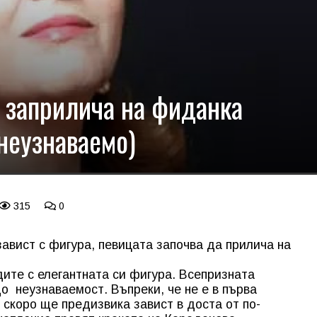
 заприлича на фиданка
неузнаваемо)
315
0
авист с фигура, певицата започва да прилича на
ите с елегантната си фигура. Всепризната
о неузнаваемост. Въпреки, че не е в първа
скоро ще предизвика завист в доста от по-