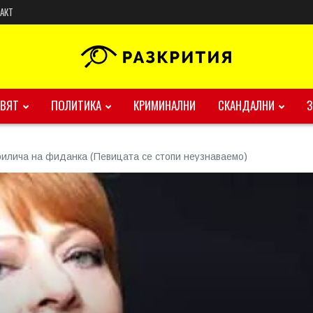
АКТ
ВЯТ
ПОЛИТИКА
КРИМИНАЛНИ
СКАНДАЛНИ
илича на фиданка (Певицата се стопи неузнаваемо)