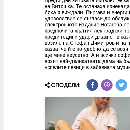
Преди дни хитовата изпълнителка 
на Витошка. Те останаха изненада
бяха я виждали. Пъргава и енергич
удоволствие се съгласи да обслуж
електронното издание Hotarena.ne
предпочита жълтия лек градски тр
преди години удари джакпот в каз
возило на Стефан Димитров и на п
казва, че й е по-удобно да се воз
ще мине неусетно. А и всички соф
возят най-деликатната дама на бъ
успелите певици в забавната м
СПОДЕЛИ: