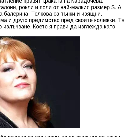
атление правят краката на Карадочева.
алони, рокли и поли от най-малкия размер S. А
а балерина. Толкова са тънки и изящни.
ма и друго предимство пред своите колежки. Тя
о излъчване. Което я прави да изглежда като