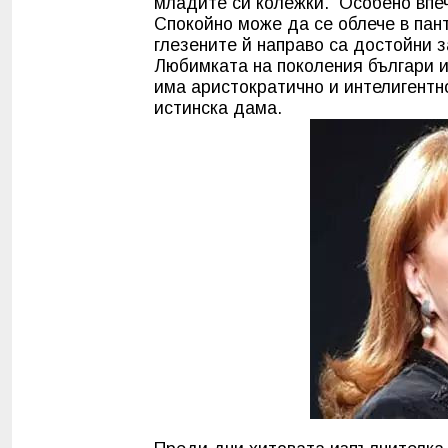
младите си колежки. Особено впеч
Спокойно може да се облече в пант
глезените й направо са достойни з
Любимката на поколения българи и
има аристократично и интелигентн
истинска дама.