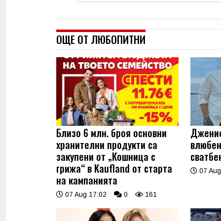
ОЩЕ ОТ ЛЮБОПИТНИ
Близо 6 млн. броя основни
Джениф
хранителни продукти са
влюбен
закупени от „Кошница с
сватбе
грижа“ в Kaufland от старта
07 Aug
на кампанията
07 Aug 17:02
0
161