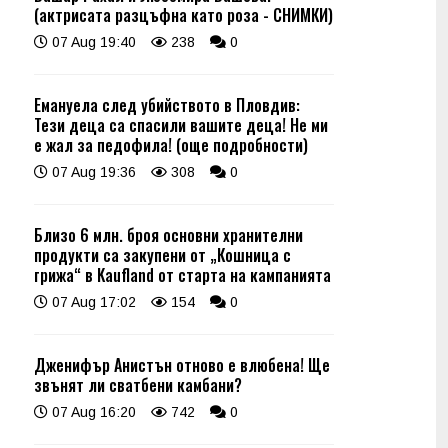
(актрисата разцъфна като роза - СНИМКИ)
07 Aug 19:40
238
0
Емануела след убийството в Пловдив:
Тези деца са спасили вашите деца! Не ми
е жал за педофила! (още подробности)
07 Aug 19:36
308
0
Близо 6 млн. броя основни хранителни
продукти са закупени от „Кошница с
грижа“ в Kaufland от старта на кампанията
07 Aug 17:02
154
0
Дженифър Анистън отново е влюбена! Ще
звънят ли сватбени камбани?
07 Aug 16:20
742
0