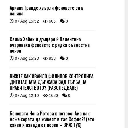
Ариана Гранде хвърли феновете си в
паника
07 Aug 15:52
686
0
Салма Хайек и дъщеря ѝ Валентина
очароваха феновете с рядка съвместна
поява
07 Aug 15:23
938
0
ВИЖТЕ КАК ИВАЙЛО ФИЛИПОВ КОНТРОЛИРА
ДИГИТАЛНАТА ДЪРЖАВА ЗАД ГЪРБА НА
ПРАВИТЕЛСТВОТО? (РАЗСЛЕДВАНЕ)
07 Aug 12:10
1680
0
Боневата Нона Йотова в потрес: Ама как
може хората да живеят в тая София?! (ето
какво я извади от нерви – ВИЖ ТУК)