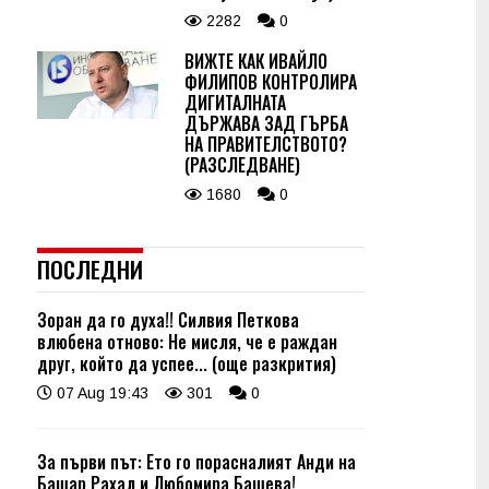
2282
0
ВИЖТЕ КАК ИВАЙЛО
ФИЛИПОВ КОНТРОЛИРА
ДИГИТАЛНАТА
ДЪРЖАВА ЗАД ГЪРБА
НА ПРАВИТЕЛСТВОТО?
(РАЗСЛЕДВАНЕ)
1680
0
ПОСЛЕДНИ
Зоран да го духа!! Силвия Петкова
влюбена отново: Не мисля, че е раждан
друг, който да успее... (още разкрития)
07 Aug 19:43
301
0
За първи път: Ето го порасналият Анди на
Башар Рахал и Любомира Башева!