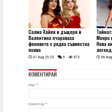
Салма Хайек и дъщеря ѝ
Тайнат
Валентина очароваха
Монро 
феновете с рядка съвместна
Нова к
поява
легенд
07 Aug 15:23
0
973
06 Aug
КОМЕНТИРАЙ
Име
*
Коментар
*