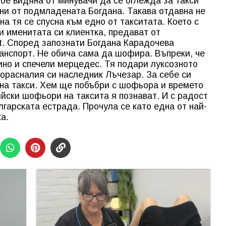
бе видяна от минувачи да се оглежда за такси
ни от подмладената Богдана. Такава отдавна не
на тя се спусна към едно от такситата. Което с
и именитата си клиентка, предават от
t. Според запознати Богдана Карадочева
анспорт. Не обича сама да шофира. Въпреки, че
ино и спечели мерцедес. Тя подари луксозното
орасналия си наследник Лъчезар. За себе си
и на такси. Хем ще побъбри с шофьора и времето
ийски шофьори на таксита я познават. И с радост
лгарската естрада. Прочула се като една от най-
узика.