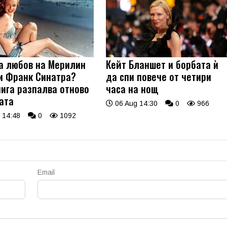
а любов на Мерилин
Кейт Бланшет и борбата ѝ
и Франк Синатра?
да спи повече от четири
нига разпалва отново
часа на нощ
ата
06 Aug 14:30
0
966
 14:48
0
1092
Email