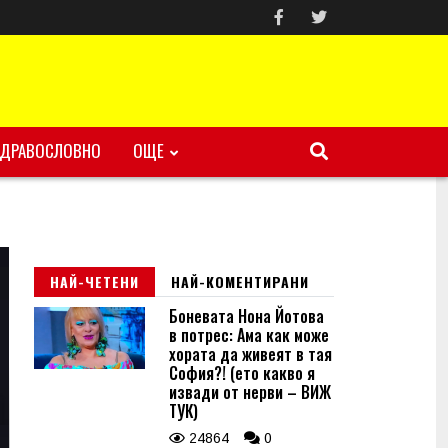
ЗДРАВОСЛОВНО
ОЩЕ
НАЙ-ЧЕТЕНИ
НАЙ-КОМЕНТИРАНИ
Боневата Нона Йотова
в потрес: Ама как може
хората да живеят в тая
София?! (ето какво я
извади от нерви – ВИЖ
ТУК)
24864
0