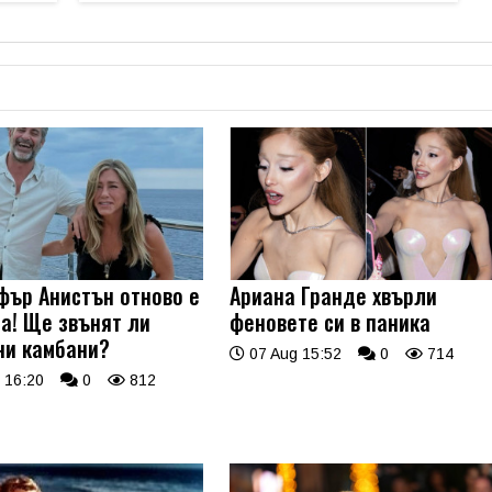
ър Анистън отново е
Ариана Гранде хвърли
а! Ще звънят ли
феновете си в паника
ни камбани?
07 Aug 15:52
0
714
 16:20
0
812