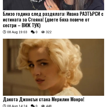
Близо година след раздялата: Ивана РАЗТЪРСИ с
истината за Стояна! (двете бяха повече от
сестри – ВИЖ ТУК)
08 Aug 19:03
0
322
Дакота Джонсън стана Мерилин Монро!
08 Aug 14:24
0
448