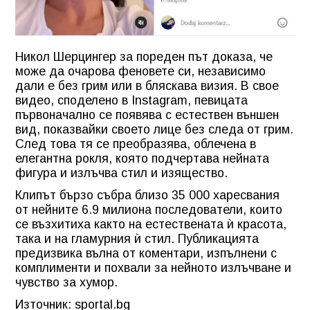
Никол Шерцингер за пореден път доказа, че
може да очарова феновете си, независимо
дали е без грим или в бляскава визия. В свое
видео, споделено в Instagram, певицата
първоначално се появява с естествен външен
вид, показвайки своето лице без следа от грим.
След това тя се преобразява, облечена в
елегантна рокля, която подчертава нейната
фигура и излъчва стил и изящество.
Клипът бързо събра близо 35 000 харесвания
от нейните 6.9 милиона последователи, които
се възхитиха както на естествената ѝ красота,
така и на гламурния ѝ стил. Публикацията
предизвика вълна от коментари, изпълнени с
комплименти и похвали за нейното излъчване и
чувство за хумор.
Източник: sportal.bg