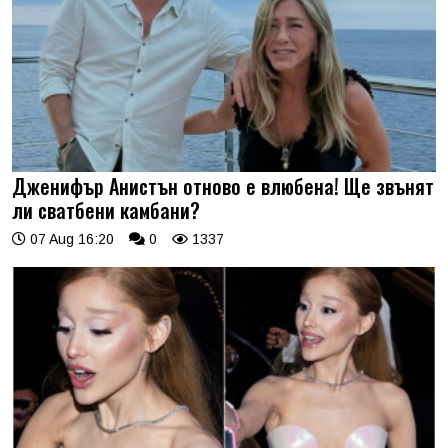
Дженифър Анистън отново е влюбена! Ще звънят
ли сватбени камбани?
07 Aug 16:20
0
1337