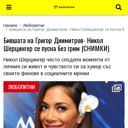
Начало
Любопитни
Бившата на Григор Диимитров- Никол Шерцингер се пусна бе
Бившата на Григор Диимитров- Никол
Шерцингер се пусна без грим (СНИМКИ)
Никол Шерцингер често споделя моменти от
личния си живот и чувството си за хумор със
своите фенове в социалните мрежи
ЛЮБОПИТНИ