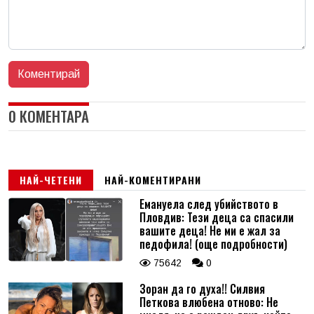
0 КОМЕНТАРА
НАЙ-ЧЕТЕНИ
НАЙ-КОМЕНТИРАНИ
Емануела след убийството в
Пловдив: Тези деца са спасили
вашите деца! Не ми е жал за
педофила! (още подробности)
75642
0
Зоран да го духа!! Силвия
Петкова влюбена отново: Не