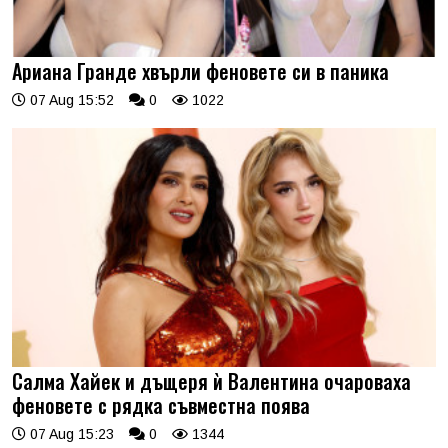
Ариана Гранде хвърли феновете си в паника
07 Aug 15:52
0
1022
Салма Хайек и дъщеря ѝ Валентина очароваха
феновете с рядка съвместна поява
07 Aug 15:23
0
1344