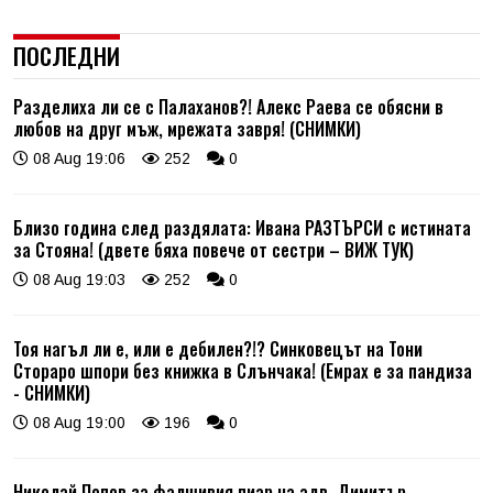
ПОСЛЕДНИ
Разделиха ли се с Палаханов?! Алекс Раева се обясни в
любов на друг мъж, мрежата завря! (СНИМКИ)
08 Aug 19:06
252
0
Близо година след раздялата: Ивана РАЗТЪРСИ с истината
за Стояна! (двете бяха повече от сестри – ВИЖ ТУК)
08 Aug 19:03
252
0
Тоя нагъл ли е, или е дебилен?!? Синковецът на Тони
Стораро шпори без книжка в Слънчака! (Емрах е за пандиза
- СНИМКИ)
08 Aug 19:00
196
0
Николай Попов за фалшивия пиар на адв. Димитър