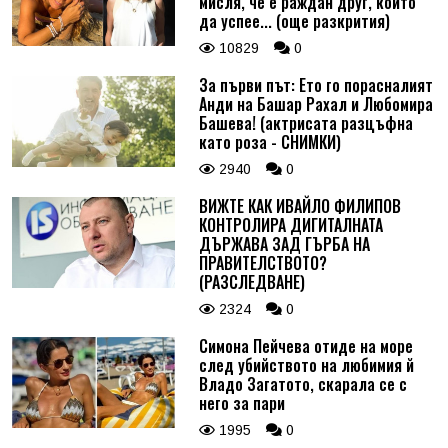
мисля, че е раждан друг, който
да успее... (още разкрития)
10829
0
За първи път: Ето го порасналият
Анди на Башар Рахал и Любомира
Башева! (актрисата разцъфна
като роза - СНИМКИ)
2940
0
ВИЖТЕ КАК ИВАЙЛО ФИЛИПОВ
КОНТРОЛИРА ДИГИТАЛНАТА
ДЪРЖАВА ЗАД ГЪРБА НА
ПРАВИТЕЛСТВОТО?
(РАЗСЛЕДВАНЕ)
2324
0
Симона Пейчева отиде на море
след убийството на любимия й
Владо Загатото, скарала се с
него за пари
1995
0