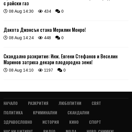
с райски газ
08 Aug 14:30
434
0
Дакота Джонсън стана Мерилин Монро!
08 Aug 14:24
448
0
Скандално разкритие: Инж. Евгени Стефанов и Веселин
Маринов затриха декари плодородна земя!
08 Aug 14:10
1197
0
НАЧАЛО
РАЗКРИТИЯ
ЛЮБОПИТНИ
СВЯТ
ПОЛИТИКА
КРИМИНАЛНИ
СКАНДАЛНИ
ЗДРАВОСЛОВНО
ИСТОРИЯ
КИНО
СПОРТ
НАС НИ ЦИТИРАТ
ВИДЕО
МОДА
НОВО: СНИМКИ!