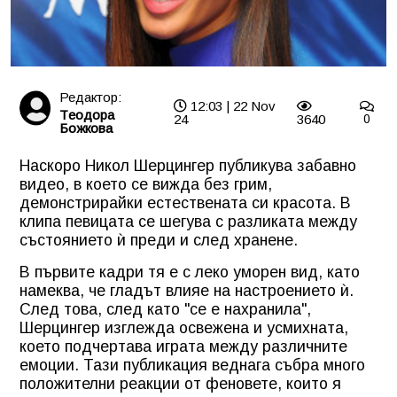
Редактор:
12:03 | 22 Nov
Tеодора
24
3640
0
Божкова
Наскоро Никол Шерцингер публикува забавно
видео, в което се вижда без грим,
демонстрирайки естествената си красота. В
клипа певицата се шегува с разликата между
състоянието ѝ преди и след хранене.
В първите кадри тя е с леко уморен вид, като
намеква, че гладът влияе на настроението ѝ.
След това, след като "се е нахранила",
Шерцингер изглежда освежена и усмихната,
което подчертава играта между различните
емоции. Тази публикация веднага събра много
положителни реакции от феновете, които я