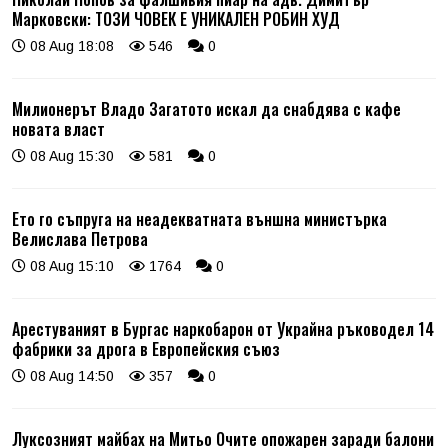
Марковски: ТОЗИ ЧОВЕК Е УНИКАЛЕН РОБИН ХУД
08 Aug 18:08
546
0
Милионерът Владо Загатото искал да снабдява с кафе
новата власт
08 Aug 15:30
581
0
Ето го съпруга на неадекватната външна министърка
Велислава Петрова
08 Aug 15:10
1764
0
Арестуваният в Бургас наркобарон от Украйна ръководел 14
фабрики за дрога в Европейския съюз
08 Aug 14:50
357
0
Луксозният майбах на Митьо Очите опожарен заради балони