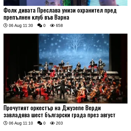
Фолк дивата Преслава унизи охранител пред
препълнен клуб във Варна
06 Aug 11:30
0
658
Прочутият оркестър на Джузепе Верди
завладява шест български града през август
06 Aug 11:10
0
203