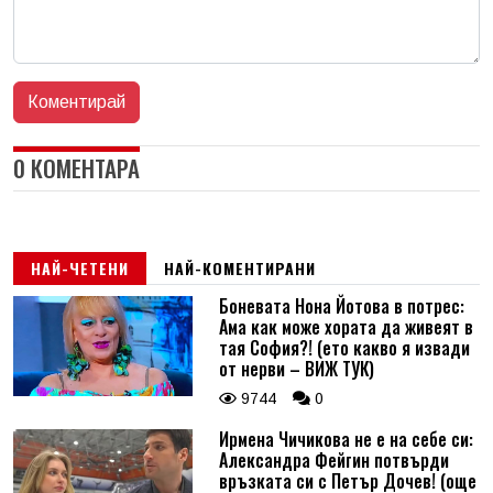
0 КОМЕНТАРА
НАЙ-ЧЕТЕНИ
НАЙ-КОМЕНТИРАНИ
Боневата Нона Йотова в потрес:
Ама как може хората да живеят в
тая София?! (ето какво я извади
от нерви – ВИЖ ТУК)
9744
0
Ирмена Чичикова не е на себе си:
Александра Фейгин потвърди
връзката си с Петър Дочев! (още