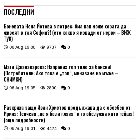
ПОСЛЕДНИ
Боневата Нона Йотова в потрес: Ама как може хората да
живеят в тая София?! (ето какво я извади от нерви – ВИЖ
ТУК)
06 Aug 19:08
9737
0
Маги Джанаварова: Направих топ тяло за бански!
(Потребители: Ако това е „топ“, минаваме на мъже –
СНИМКИ)
06 Aug 19:05
2800
0
Разкриха защо Иван Христов продължава да е обсебен от
Ирина: Тенчева „не я боли глава“ и го обслужва като гейша!
(още подробности)
06 Aug 19:01
4424
0