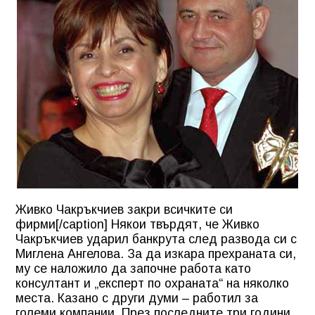
Живко Чакръкчиев закри всичките си
фирми[/caption] Някои твърдят, че Живко
Чакръкчиев ударил банкрута след развода си с
Миглена Ангелова. За да изкара прехраната си,
му се наложило да започне работа като
консултант и „експерт по охраната“ на няколко
места. Казано с други думи – работил за
големи компании. През последните три години