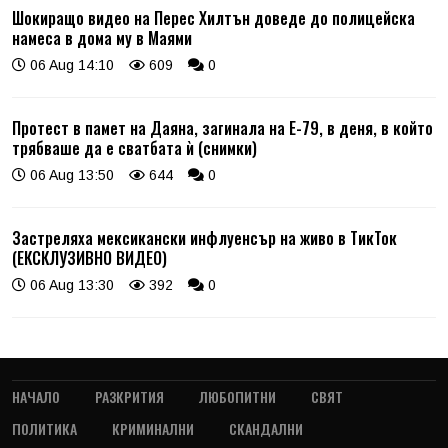
Шокиращо видео на Перес Хилтън доведе до полицейска
намеса в дома му в Маями
06 Aug 14:10
609
0
Протест в памет на Даяна, загинала на Е-79, в деня, в който
трябваше да е сватбата ѝ (снимки)
06 Aug 13:50
644
0
Застреляха мексикански инфлуенсър на живо в ТикТок
(ЕКСКЛУЗИВНО ВИДЕО)
06 Aug 13:30
392
0
НАЧАЛО
РАЗКРИТИЯ
ЛЮБОПИТНИ
СВЯТ
ПОЛИТИКА
КРИМИНАЛНИ
СКАНДАЛНИ