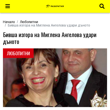
Начало
Любопитни
Бивша изгора на Миглена Ангелова удари дъното
Бивша изгора на Миглена Ангелова удари
дъното
ЛЮБОПИТНИ