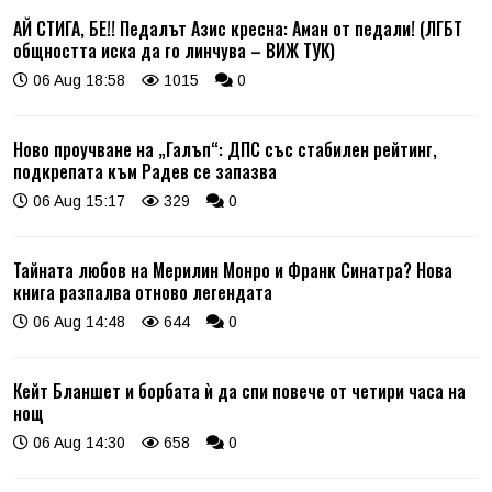
АЙ СТИГА, БЕ!! Педалът Азис кресна: Аман от педали! (ЛГБТ
общността иска да го линчува – ВИЖ ТУК)
06 Aug 18:58
1015
0
Ново проучване на „Галъп“: ДПС със стабилен рейтинг,
подкрепата към Радев се запазва
06 Aug 15:17
329
0
Тайната любов на Мерилин Монро и Франк Синатра? Нова
книга разпалва отново легендата
06 Aug 14:48
644
0
Кейт Бланшет и борбата ѝ да спи повече от четири часа на
нощ
06 Aug 14:30
658
0