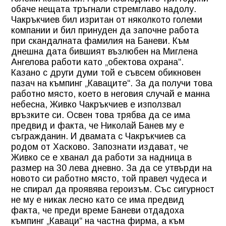
обаче нещата тръгнали стремглаво надолу.
Чакръкчиев бил изритан от няколкото големи
компании и бил принуден да започне работа
при скандалната фамилия на Баневи. Към
днешна дата бившият възлюбен на Миглена
Ангелова работи като „обектова охрана“.
Казано с други думи той е съвсем обикновен
пазач на къмпинг
„Каваците“
. За да получи това
работно място, което в неговия случай е манна
небесна, Живко Чакръкчиев е използвал
връзките си. Освен това трябва да се има
предвид и факта, че Николай Банев му е
съгражданин. И двамата с Чакръкчиев са
родом от Хасково. Запознати издават, че
Живко се е хванал да работи за надница в
размер на 30 лева дневно. За да се утвърди на
новото си работно място, той правел чудеса и
не спирал да проявява героизъм. Със сигурност
не му е никак лесно като се има предвид
факта, че преди време Баневи отдадоха
къмпинг „Каваци“ на частна фирма, а към