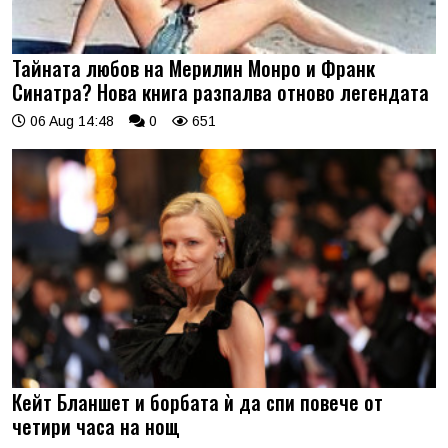
Тайната любов на Мерилин Монро и Франк
Синатра? Нова книга разпалва отново легендата
06 Aug 14:48
0
651
Кейт Бланшет и борбата ѝ да спи повече от
четири часа на нощ