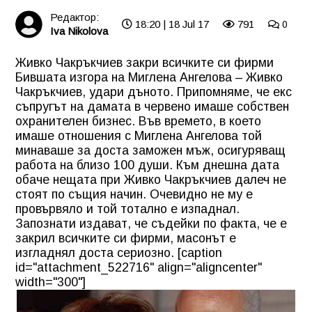
Редактор:
18:20 | 18 Jul 17
791
0
Iva Nikolova
Живко Чакръкчиев закри всичките си фирми
Бившата изгора на
Миглена Ангелова
– Живко
Чакръкчиев, удари дъното. Припомняме, че екс
съпругът на дамата в червено имаше собствен
охранителен бизнес. Във времето, в което
имаше отношения с Миглена Ангелова той
минаваше за доста заможен мъж, осигуряващ
работа на близо 100 души. Към днешна дата
обаче нещата при Живко Чакръкчиев далеч не
стоят по същия начин. Очевидно не му е
провървяло и той тотално е изпаднал.
Запознати издават, че съдейки по факта, че е
закрил всичките си фирми, масонът е
изгладнял доста сериозно. [caption
id="attachment_522716" align="aligncenter"
width="300"]