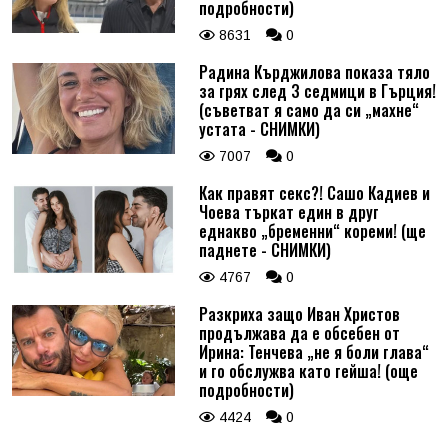
подробности)
8631
0
Радина Кърджилова показа тяло
за грях след 3 седмици в Гърция!
(съветват я само да си „махне“
устата - СНИМКИ)
7007
0
Как правят секс?! Сашо Кадиев и
Чоева търкат един в друг
еднакво „бременни“ кореми! (ще
паднете - СНИМКИ)
4767
0
Разкриха защо Иван Христов
продължава да е обсебен от
Ирина: Тенчева „не я боли глава“
и го обслужва като гейша! (още
подробности)
4424
0