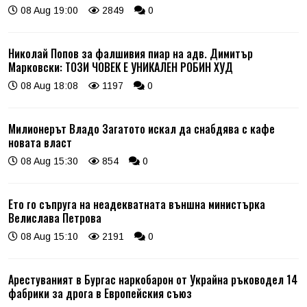
08 Aug 19:00
2849
0
Николай Попов за фалшивия пиар на адв. Димитър
Марковски: ТОЗИ ЧОВЕК Е УНИКАЛЕН РОБИН ХУД
08 Aug 18:08
1197
0
Милионерът Владо Загатото искал да снабдява с кафе
новата власт
08 Aug 15:30
854
0
Ето го съпруга на неадекватната външна министърка
Велислава Петрова
08 Aug 15:10
2191
0
Арестуваният в Бургас наркобарон от Украйна ръководел 14
фабрики за дрога в Европейския съюз