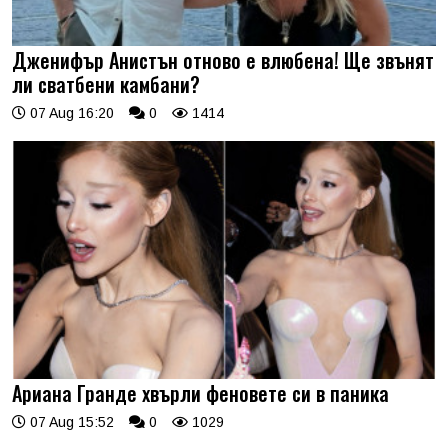
Дженифър Анистън отново е влюбена! Ще звънят
ли сватбени камбани?
07 Aug 16:20
0
1414
Ариана Гранде хвърли феновете си в паника
07 Aug 15:52
0
1029