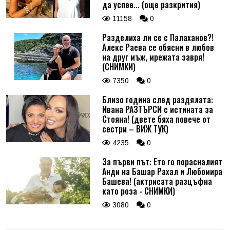
да успее... (още разкрития)
11158
0
Разделиха ли се с Палаханов?!
Алекс Раева се обясни в любов
на друг мъж, мрежата завря!
(СНИМКИ)
7350
0
Близо година след раздялата:
Ивана РАЗТЪРСИ с истината за
Стояна! (двете бяха повече от
сестри – ВИЖ ТУК)
4235
0
За първи път: Ето го порасналият
Анди на Башар Рахал и Любомира
Башева! (актрисата разцъфна
като роза - СНИМКИ)
3080
0