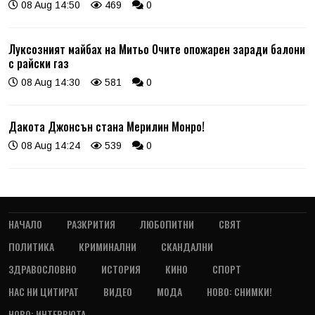
08 Aug 14:50
469
0
Луксозният майбах на Митьо Очите опожарен заради балони
с райски газ
08 Aug 14:30
581
0
Дакота Джонсън стана Мерилин Монро!
08 Aug 14:24
539
0
НАЧАЛО
РАЗКРИТИЯ
ЛЮБОПИТНИ
СВЯТ
ПОЛИТИКА
КРИМИНАЛНИ
СКАНДАЛНИ
ЗДРАВОСЛОВНО
ИСТОРИЯ
КИНО
СПОРТ
НАС НИ ЦИТИРАТ
ВИДЕО
МОДА
НОВО: СНИМКИ!
НОВО: ИНТЕРВЮТА