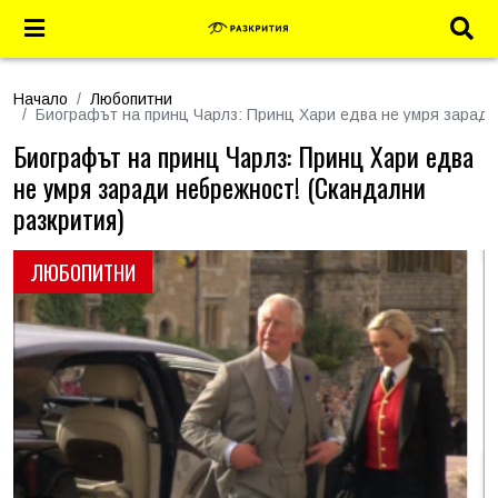
Начало
Любопитни
Биографът на принц Чарлз: Принц Хари едва не умря заради
Биографът на принц Чарлз: Принц Хари едва
не умря заради небрежност! (Скандални
разкрития)
ЛЮБОПИТНИ