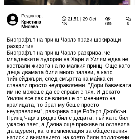
Редактор:
21:51 | 29 Oct
Кристина
18
665
0
Милева
Биографът на принц Чарлз прави шокиращи
разкрития
Биографът на принц Чарлз разкрива, че
младежките лудории на Хари и Уилям едва не
коствали живота на по-малкия принц. Още като
деца двамата били много палави, а като
тийнейджъри, след смъртта на майка си
станали просто неуправляеми. "Дори бавачката
им не можеше да се справи с тях. И докато
Уилям все пак се влияеше от мнението на
кралицата, то брат му беше просто
неуправляем", разкрива още Робърт Джобсън.
Принц Чарлз рядко бил с децата, тъй като бил
ужасно зает, а Даяна още приживе ги оставяла
да щуреят, като компенсация за обществения
натиск и вниманието, на което били подложени.