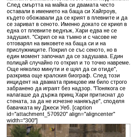
След смъртта на майка си двамата често
оставали в имението на баща си Хайгроув,
където обожавали да се крият в плевните и да
се зариват в сеното. Именно докато се криел в
една от плевните веднъж, Хари едва не се
задушил. "Скрил се на тъмно и с часове не
отговарял на виковете на баща си и на
прислужниците. Покрил се със сеното, но в
един момент започнал да се задушава. Един
полицай случайно го открил и то точно навреме.
Още няколко минути и е щял да си отиде",
разкрива още кралския биограф. След този
инцидент на двамата принцове им било строго
забранено да играят без надзор. "Понякога се
налагаше да държа принц Хари притиснат до
стената, за да не изчезне нанякъде", споделя
бавачката му Джеси Уеб. [caption
id="attachment_570920" align="aligncenter"
width="300"]