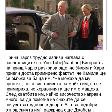
Принц Чарлз трудно излиза наглава с
наследниците сн. You Tube[/caption] Биографът
на принц Чарлз разкрива още, че Уилям и Хари
приели доста примирено фактът, че Камила ще
се омъжи за баща им. "Не можаха да му
простят, че съсипа живота на майка им, но се
примириха, че херцогинята ще им е мащеха.
След сватбите им, нейно височество направи
много, за да помогне на снахите да се
почувстват удобно в двора. А това подобри
отношенията им", разкрива още Джобсън.