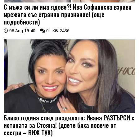
С мъжа си ли има ядове?! Ива Софиянска взриви
мрежата със странно признание! (още
подробности)
08 Aug 19:40
0
2436
Близо година след раздялата: Ивана РАЗТЪРСИ с
истината за Стояна! (двете бяха повече от
сестри – ВИЖ ТУК)