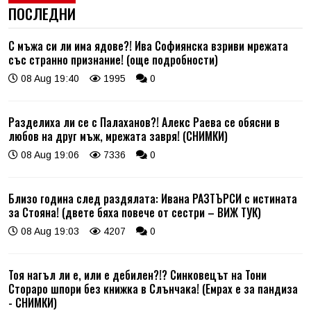
ПОСЛЕДНИ
С мъжа си ли има ядове?! Ива Софиянска взриви мрежата
със странно признание! (още подробности)
08 Aug 19:40
1995
0
Разделиха ли се с Палаханов?! Алекс Раева се обясни в
любов на друг мъж, мрежата завря! (СНИМКИ)
08 Aug 19:06
7336
0
Близо година след раздялата: Ивана РАЗТЪРСИ с истината
за Стояна! (двете бяха повече от сестри – ВИЖ ТУК)
08 Aug 19:03
4207
0
Тоя нагъл ли е, или е дебилен?!? Синковецът на Тони
Стораро шпори без книжка в Слънчака! (Емрах е за пандиза
- СНИМКИ)