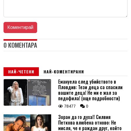
0 КОМЕНТАРА
НАЙ-ЧЕТЕНИ
НАЙ-КОМЕНТИРАНИ
Емануела след убийството в
Пловдив: Тези деца са спасили
вашите деца! Не ми е жал за
педофила! (още подробности)
78477
0
Зоран да го духа!! Силвия
Петкова влюбена отново: Не
мисля, че е раждан друг, който