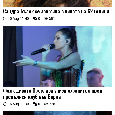
Сандра Бълок се завръща в киното на 62 години
06 Aug 11:40
0
581
Фолк дивата Преслава унизи охранител пред
препълнен клуб във Варна
06 Aug 11:30
0
728