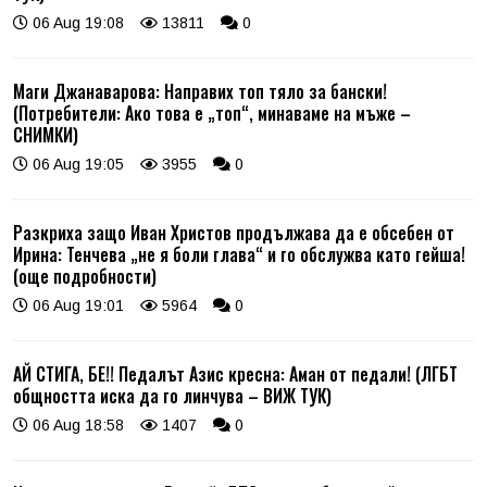
06 Aug 19:08
13811
0
Маги Джанаварова: Направих топ тяло за бански!
(Потребители: Ако това е „топ“, минаваме на мъже –
СНИМКИ)
06 Aug 19:05
3955
0
Разкриха защо Иван Христов продължава да е обсебен от
Ирина: Тенчева „не я боли глава“ и го обслужва като гейша!
(още подробности)
06 Aug 19:01
5964
0
АЙ СТИГА, БЕ!! Педалът Азис кресна: Аман от педали! (ЛГБТ
общността иска да го линчува – ВИЖ ТУК)
06 Aug 18:58
1407
0