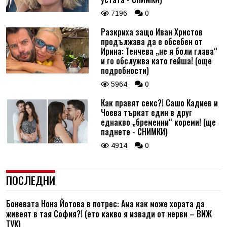
7196
0
Разкриха защо Иван Христов
продължава да е обсебен от
Ирина: Тенчева „не я боли глава“
и го обслужва като гейша! (още
подробности)
5964
0
Как правят секс?! Сашо Кадиев и
Чоева търкат един в друг
еднакво „бременни“ кореми! (ще
паднете - СНИМКИ)
4914
0
ПОСЛЕДНИ
Боневата Нона Йотова в потрес: Ама как може хората да
живеят в тая София?! (ето какво я извади от нерви – ВИЖ
ТУК)