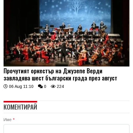
Прочутият оркестър на Джузепе Верди
завладява шест български града през август
06 Aug 11:10
0
224
КОМЕНТИРАЙ
Име
*