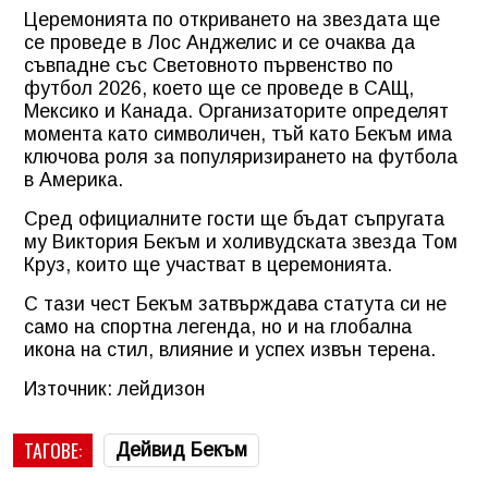
Церемонията по откриването на звездата ще
се проведе в Лос Анджелис и се очаква да
съвпадне със Световното първенство по
футбол 2026, което ще се проведе в САЩ,
Мексико и Канада. Организаторите определят
момента като символичен, тъй като Бекъм има
ключова роля за популяризирането на футбола
в Америка.
Сред официалните гости ще бъдат съпругата
му Виктория Бекъм и холивудската звезда Том
Круз, които ще участват в церемонията.
С тази чест Бекъм затвърждава статута си не
само на спортна легенда, но и на глобална
икона на стил, влияние и успех извън терена.
Източник: лейдизон
ТАГОВЕ:
Дейвид Бекъм