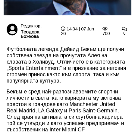
Редактор:
14:34 | 07 Jun
Tеодора
26
700
0
Божкова
Футболната легенда Дейвид Бекъм ще получи
собствена звезда на прочутата Алея на
славата в Холивуд. Отличието е в категорията
„Sports Entertainment“ и е признание за неговия
огромен принос както към спорта, така и към
популярната култура.
Бекъм е сред най-разпознаваемите спортни
личности в света, като кариерата му включва
престои в грандове като Manchester United,
Real Madrid, LA Galaxy и Paris Saint-Germain.
След края на активната си футболна кариера
той се утвърди и като успешен предприемач и
съсобственик на Inter Miami CF.