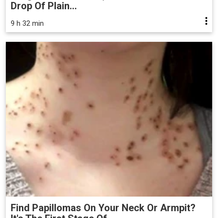
Drop Of Plain...
9 h 32 min
Find Papillomas On Your Neck Or Armpit?