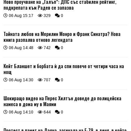
Ново проучване на „Галъп“: ДПС със стабилен рейтинг,
подкрепата към Радев се запазва
06 Aug 15:17
329
0
Тайната любов на Мерилин Монро и Франк Синатра? Нова
книга разпалва отново легендата
06 Aug 14:48
742
0
Кейт Бланшет и борбата ѝ да спи повече от четири часа на
нощ
06 Aug 14:30
707
0
Шокиращо видео на Перес Хилтън доведе до полицейска
намеса в дома му в Маями
06 Aug 14:10
644
0
Протест в памет на Даяна, загинала на Е-79, в деня, в който