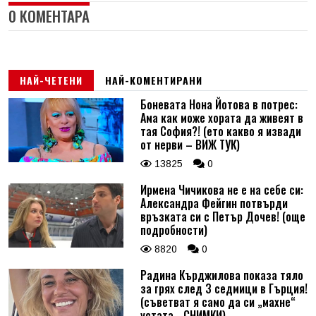
0 КОМЕНТАРА
НАЙ-ЧЕТЕНИ
НАЙ-КОМЕНТИРАНИ
Боневата Нона Йотова в потрес:
Ама как може хората да живеят в
тая София?! (ето какво я извади
от нерви – ВИЖ ТУК)
13825
0
Ирмена Чичикова не е на себе си:
Александра Фейгин потвърди
връзката си с Петър Дочев! (още
подробности)
8820
0
Радина Кърджилова показа тяло
за грях след 3 седмици в Гърция!
(съветват я само да си „махне“
устата - СНИМКИ)