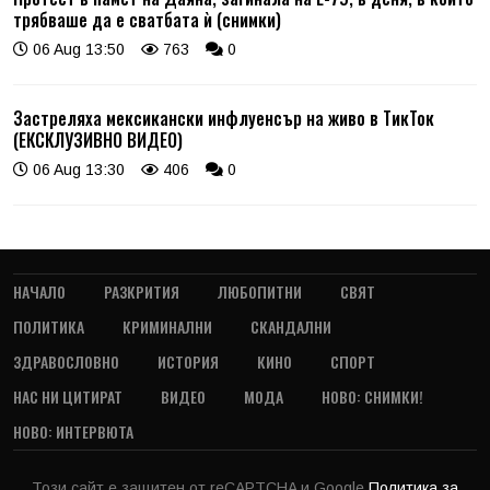
трябваше да е сватбата ѝ (снимки)
06 Aug 13:50
763
0
Застреляха мексикански инфлуенсър на живо в ТикТок
(ЕКСКЛУЗИВНО ВИДЕО)
06 Aug 13:30
406
0
НАЧАЛО
РАЗКРИТИЯ
ЛЮБОПИТНИ
СВЯТ
ПОЛИТИКА
КРИМИНАЛНИ
СКАНДАЛНИ
ЗДРАВОСЛОВНО
ИСТОРИЯ
КИНО
СПОРТ
НАС НИ ЦИТИРАТ
ВИДЕО
МОДА
НОВО: СНИМКИ!
НОВО: ИНТЕРВЮТА
Този сайт е защитен от reCAPTCHA и Google
Политика за