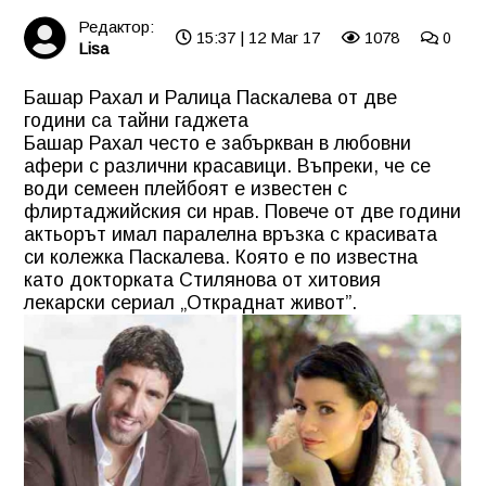
Редактор:
15:37 | 12 Mar 17
1078
0
Lisa
Башар Рахал и Ралица Паскалева от две
години са тайни гаджета
Башар Рахал често е забъркван в любовни
афери с различни красавици. Въпреки, че се
води семеен плейбоят е известен с
флиртаджийския си нрав. Повече от две години
актьорът имал паралелна връзка с красивата
си колежка Паскалева. Която е по известна
като докторката Стилянова от хитовия
лекарски сериал „Откраднат живот”.