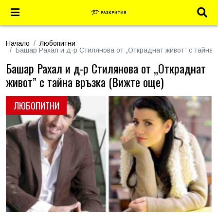
Начало
Любопитни
Башар Рахал и д-р Стилянова от „Откраднат живот” с тайна 
Башар Рахал и д-р Стилянова от „Откраднат
живот” с тайна връзка (Вижте още)
ЛЮБОПИТНИ