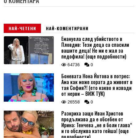
0 КОМЕНТАРА
НАЙ-ЧЕТЕНИ
НАЙ-КОМЕНТИРАНИ
Емануела след убийството в
Пловдив: Тези деца са спасили
вашите деца! Не ми е жал за
педофила! (още подробности)
64736
0
Боневата Нона Йотова в потрес:
Ама как може хората да живеят в
тая София?! (ето какво я извади
от нерви – ВИЖ ТУК)
26558
0
Разкриха защо Иван Христов
продължава да е обсебен от
Ирина: Тенчева „не я боли глава“
и го обслужва като гейша! (още
подробности)