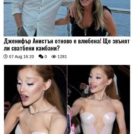
Дженифър Анистън отново е влюбена! Ще звънят
ли сватбени камбани?
07 Aug 16:20
0
1281