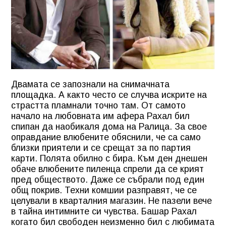
Двамата се запознали на снимачната
площадка. А както често се случва искрите на
страстта пламнали точно там. От самото
начало на любовната им афера Рахал бил
спипан да наобикаля дома на Ралица. За свое
оправдание влюбените обяснили, че са само
близки приятели и се срещат за по партия
карти. Полята обилно с бира. Към ден днешен
обаче влюбените пиленца спрели да се крият
пред обществото. Даже се събрали под един
общ покрив. Техни комшии разправят, че се
целували в кварталния магазин. Не пазели вече
в тайна интимните си чувства. Башар Рахал
когато бил свободен неизменно бил с любимата