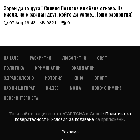
Зоран да го духа!! Силвия Петкова влюбена отново: Не
мисля, че е раждан друг, който да успее... (още разкрития)
07 Aug 19:43
9821
0
НАЧАЛО
РАЗКРИТИЯ
ЛЮБОПИТНИ
СВЯТ
ПОЛИТИКА
КРИМИНАЛНИ
СКАНДАЛНИ
ЗДРАВОСЛОВНО
ИСТОРИЯ
КИНО
СПОРТ
НАС НИ ЦИТИРАТ
ВИДЕО
МОДА
НОВО: СНИМКИ!
НОВО: ИНТЕРВЮТА
Този сайт е защитен от reCAPTCHA и Google
Политика за
поверителност
и
Условия за ползване
са приложени.
Реклама