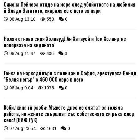
Симона Пейчева отиде на море след убийството на любимия
й Владо Загатото, скарала се с него за пари
08 Aug 13:10
553
0
Нолан отново смая Холивуд! Ан Хатауей и Том Холанд не
повярваха на видяното
08 Aug 11:47
406
0
Гонка на наркодилъри с полицаи в София, арестуваха Венци
"Белия негър" с 460 000 евро в него
08 Aug 9:04
1078
0
Кобилкина ги разби: Мъжете днес се смятат за голяма
работа, но жените свършват със собствената си ръка след
секс! (ВИЖ ТУК)
07 Aug 23:54
1631
0