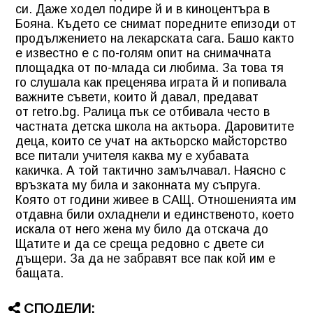
си. Даже ходел подире й и в киноцентъра в
Бояна. Където се снимат поредните епизоди от
продължението на лекарската сага. Башо както
е известно е с по-голям опит на снимачната
площадка от по-млада си любима. За това тя
го слушала как преценява играта й и попивала
важните съвети, които й давал, предават
от retro.bg. Ралица пък се отбивала често в
частната детска школа на актьора. Даровитите
деца, които се учат на актьорско майсторство
все питали учителя каква му е хубавата
какичка. А той тактично замълчавал. Наясно с
връзката му била и законната му съпруга.
Която от години живее в САЩ. Отношенията им
отдавна били охладнели и единственото, което
искала от него жена му било да отскача до
Щатите и да се среща редовно с двете си
дъщери. За да не забравят все пак кой им е
бащата.
СПОДЕЛИ: