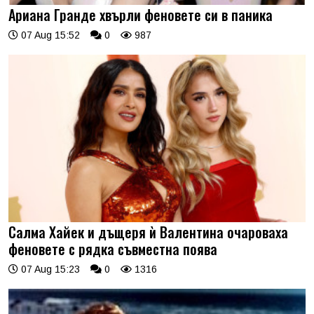
Ариана Гранде хвърли феновете си в паника
07 Aug 15:52
0
987
Салма Хайек и дъщеря ѝ Валентина очароваха
феновете с рядка съвместна поява
07 Aug 15:23
0
1316