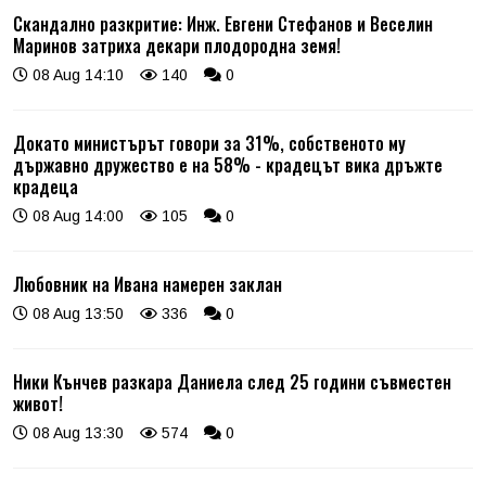
Скандално разкритие: Инж. Евгени Стефанов и Веселин
Маринов затриха декари плодородна земя!
08 Aug 14:10
140
0
Докато министърът говори за 31%, собственото му
държавно дружество е на 58% - крадецът вика дръжте
крадеца
08 Aug 14:00
105
0
Любовник на Ивана намерен заклан
08 Aug 13:50
336
0
Ники Кънчев разкара Даниела след 25 години съвместен
живот!
08 Aug 13:30
574
0