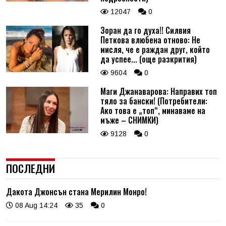
12047
0
Зоран да го духа!! Силвия
Петкова влюбена отново: Не
мисля, че е раждан друг, който
да успее... (още разкрития)
9604
0
Маги Джанаварова: Направих топ
тяло за бански! (Потребители:
Ако това е „топ“, минаваме на
мъже – СНИМКИ)
9128
0
ПОСЛЕДНИ
Дакота Джонсън стана Мерилин Монро!
08 Aug 14:24
35
0