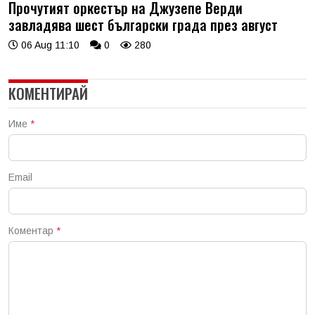
Прочутият оркестър на Джузепе Верди
завладява шест български града през август
06 Aug 11:10
0
280
КОМЕНТИРАЙ
Име
*
Email
Коментар
*