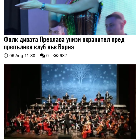
Фолк дивата Преслава унизи охранител пред
препълнен клуб във Варна
06 Aug 11:30
0
987