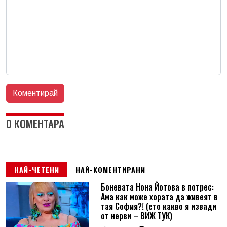
0 КОМЕНТАРА
НАЙ-ЧЕТЕНИ
НАЙ-КОМЕНТИРАНИ
Боневата Нона Йотова в потрес:
Ама как може хората да живеят в
тая София?! (ето какво я извади
от нерви – ВИЖ ТУК)