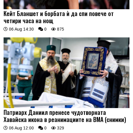
Кейт Бланшет и борбата ѝ да спи повече от
четири часа на нощ
06 Aug 14:30
0
875
Патриарх Даниил пренесе чудотворната
Хавайска икона в реанимациите на ВМА (снимки)
06 Aug 12:00
0
329