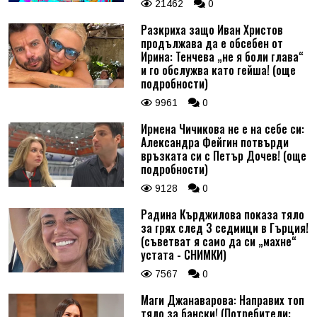
21462
0
Разкриха защо Иван Христов
продължава да е обсебен от
Ирина: Тенчева „не я боли глава“
и го обслужва като гейша! (още
подробности)
9961
0
Ирмена Чичикова не е на себе си:
Александра Фейгин потвърди
връзката си с Петър Дочев! (още
подробности)
9128
0
Радина Кърджилова показа тяло
за грях след 3 седмици в Гърция!
(съветват я само да си „махне“
устата - СНИМКИ)
7567
0
Маги Джанаварова: Направих топ
тяло за бански! (Потребители: