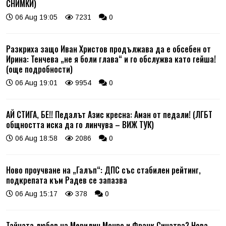
СНИМКИ)
06 Aug 19:05
7231
0
Разкриха защо Иван Христов продължава да е обсебен от
Ирина: Тенчева „не я боли глава“ и го обслужва като гейша!
(още подробности)
06 Aug 19:01
9954
0
АЙ СТИГА, БЕ!! Педалът Азис кресна: Аман от педали! (ЛГБТ
общността иска да го линчува – ВИЖ ТУК)
06 Aug 18:58
2086
0
Ново проучване на „Галъп“: ДПС със стабилен рейтинг,
подкрепата към Радев се запазва
06 Aug 15:17
378
0
Тайната любов на Мерилин Монро и Франк Синатра? Нова