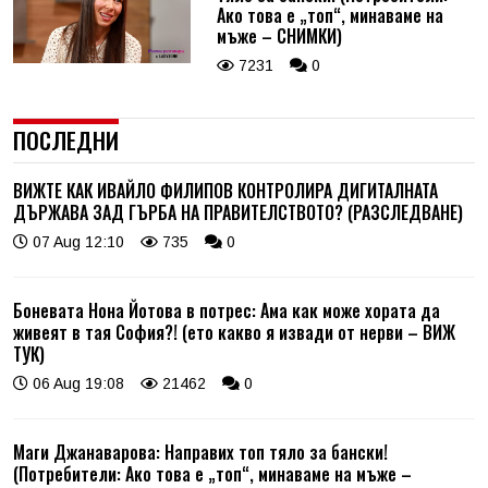
Ако това е „топ“, минаваме на
мъже – СНИМКИ)
7231
0
ПОСЛЕДНИ
ВИЖТЕ КАК ИВАЙЛО ФИЛИПОВ КОНТРОЛИРА ДИГИТАЛНАТА
ДЪРЖАВА ЗАД ГЪРБА НА ПРАВИТЕЛСТВОТО? (РАЗСЛЕДВАНЕ)
07 Aug 12:10
735
0
Боневата Нона Йотова в потрес: Ама как може хората да
живеят в тая София?! (ето какво я извади от нерви – ВИЖ
ТУК)
06 Aug 19:08
21462
0
Маги Джанаварова: Направих топ тяло за бански!
(Потребители: Ако това е „топ“, минаваме на мъже –