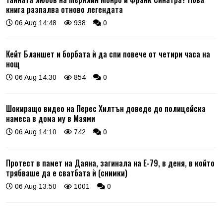
книга разпалва отново легендата
06 Aug 14:48
938
0
Кейт Бланшет и борбата ѝ да спи повече от четири часа на
нощ
06 Aug 14:30
854
0
Шокиращо видео на Перес Хилтън доведе до полицейска
намеса в дома му в Маями
06 Aug 14:10
742
0
Протест в памет на Даяна, загинала на Е-79, в деня, в който
трябваше да е сватбата ѝ (снимки)
06 Aug 13:50
1001
0