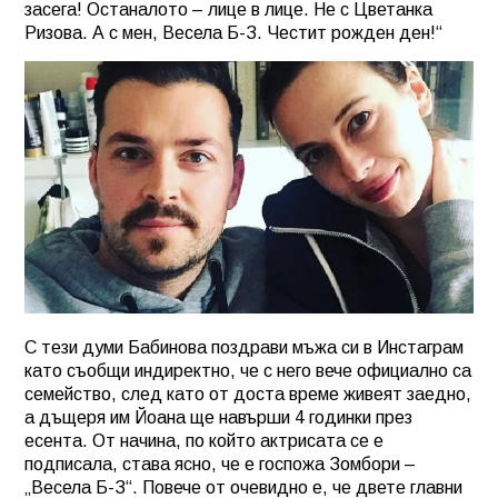
засега! Останалото – лице в лице. Не с Цветанка
Ризова. А с мен, Весела Б-З. Честит рожден ден!“
С тези думи Бабинова поздрави мъжа си в Инстаграм
като съобщи индиректно, че с него вече официално са
семейство, след като от доста време живеят заедно,
а дъщеря им Йоана ще навърши 4 годинки през
есента. От начина, по който актрисата се е
подписала, става ясно, че е госпожа Зомбори –
„Весела Б-З“. Повече от очевидно е, че двете главни