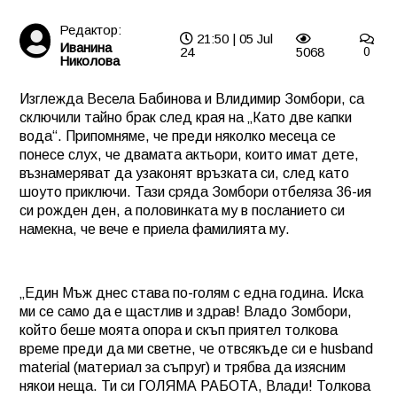
Редактор:
21:50 | 05 Jul
Иванина
24
5068
0
Николова
Изглежда Весела Бабинова и Влидимир Зомбори, са
сключили тайно брак след края на „Като две капки
вода“. Припомняме, че преди няколко месеца се
понесе слух, че двамата актьори, които имат дете,
възнамеряват да узаконят връзката си, след като
шоуто приключи. Тази сряда Зомбори отбеляза 36-ия
си рожден ден, а половинката му в посланието си
намекна, че вече е приела фамилията му.
„Един Мъж днес става по-голям с една година. Иска
ми се само да е щастлив и здрав! Владо Зомбори,
който беше моята опора и скъп приятел толкова
време преди да ми светне, че отвсякъде си е
husband
material
(материал за съпруг) и трябва да изясним
някои неща. Ти си ГОЛЯМА РАБОТА, Влади! Толкова