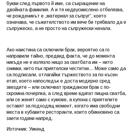
букви след първото й име, са съкращение на
двойната фамилия. А и тя недвусмислено отбелязва,
че рожденикът е „материал за съпруг“, което
означава, че съжителството им вече би трябвало да е
съпружеско, а не просто на съпружески начала.
Ако наистина са сключили брак, вероятно са го
направили тайно, предвид факта, че до момента
никъде не е излязло нищо за сватбата им – нито
снимки, нито пък приятелски честитки… Може само да
са подписали, отлагайки тържеството за по-късен
етап, което напоследък е доста модерно сред
звездите – или сключват граждански брак с по-
скромна почерпка, а след време вдигат пищна сватба,
или се женят само с кумове, а купона с приятелите
оставят за подходящ момент, когато има свободни
места в хубавите ресторанти, които обикновено са
заети години напред.
Източник: Уикенд