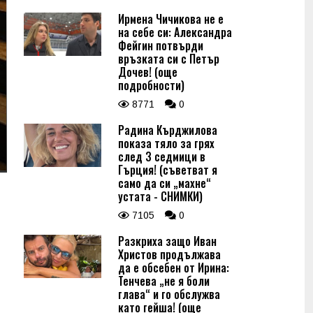
Ирмена Чичикова не е
на себе си: Александра
Фейгин потвърди
връзката си с Петър
Дочев! (още
подробности)
8771
0
Радина Кърджилова
показа тяло за грях
след 3 седмици в
Гърция! (съветват я
само да си „махне“
устата - СНИМКИ)
7105
0
Разкриха защо Иван
Христов продължава
да е обсебен от Ирина:
Тенчева „не я боли
глава“ и го обслужва
като гейша! (още