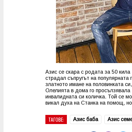
Азис се скара с родата за 50 кила 
страдал съпругът на популярната 
златното имане на половинката си,
Олелията в дома го просълзявала и
инвалидната си количка. Той се мо
викал духа на Станка на помощ, н
ТАГОВЕ:
Азис баба
Азис сем