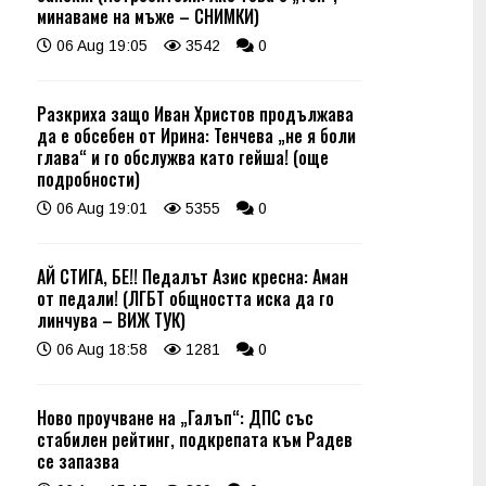
минаваме на мъже – СНИМКИ)
06 Aug 19:05
3542
0
Разкриха защо Иван Христов продължава
да е обсебен от Ирина: Тенчева „не я боли
глава“ и го обслужва като гейша! (още
подробности)
06 Aug 19:01
5355
0
АЙ СТИГА, БЕ!! Педалът Азис кресна: Аман
от педали! (ЛГБТ общността иска да го
линчува – ВИЖ ТУК)
06 Aug 18:58
1281
0
Ново проучване на „Галъп“: ДПС със
стабилен рейтинг, подкрепата към Радев
се запазва