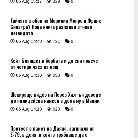
06 Aug 15:17
329
0
Тайната любов на Мерилин Монро и Франк
Синатра? Нова книга разпалва отново
легендата
06 Aug 14:48
721
0
Кейт Бланшет и борбата ѝ да спи повече
от четири часа на нощ
06 Aug 14:30
693
0
Шокиращо видео на Перес Хилтън доведе
до полицейска намеса в дома му в Маями
06 Aug 14:10
623
0
Протест в памет на Даяна, загинала на
Е-79, в деня, в който трябваше да е