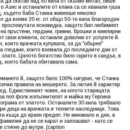
ла да скатае над 50 кила от скъпия метал, пише
о Азис и останалите от клана са се хванали гуша
д, където баба Станка живееше няколко
л да вземе 20 кг. от общо 50-те кила благороден
т прословутата ясновидка, защото бил любимият
на пръстени, гердани, гривни, брошки и ювелирни
т свои клиенти, останали доволни от услугите й.
, които врачката купувала, за да "обърне"
за гледане, които вземала до последните дни от
 злато. Цялото богатство било скрито в сандък, в
д, която бабата обитавала сама.
имането й, защото било 100% сигурно, че Станка
всички правила на мешерето. За лютия й характер
од. Единственият човек, на когото старицата
ва поп фолк изпълнителят и майка му Гергина
ограма от златото. Останалите 30 кила трябвало
ри деца на врачката и техните наследници. Това
а къща до краен предел. Не минавало и ден, в
фамилия да не се карат и заплашват - като се
 стигне до мутри. [caption