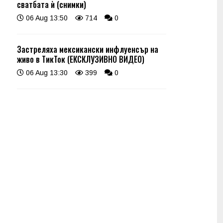
сватбата ѝ (снимки)
06 Aug 13:50
714
0
Застреляха мексикански инфлуенсър на
живо в ТикТок (ЕКСКЛУЗИВНО ВИДЕО)
06 Aug 13:30
399
0