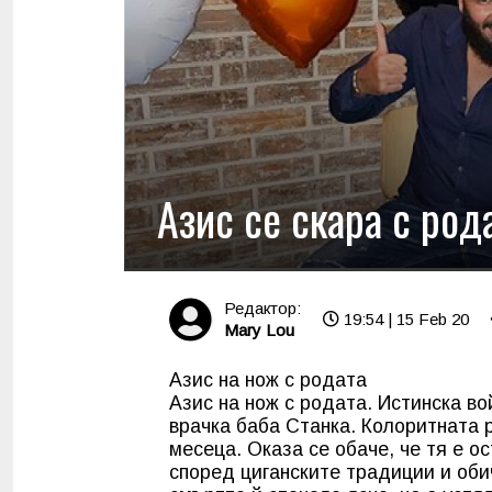
Азис се скара с род
Редактор:
19:54 | 15 Feb 20
Mary Lou
Азис на нож с родата
Азис на нож с родата. Истинска в
врачка баба Станка. Колоритната 
месеца. Оказа се обаче, че тя е о
според циганските традиции и оби