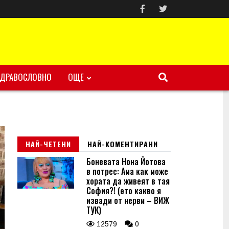
ЗДРАВОСЛОВНО
ОЩЕ
НАЙ-ЧЕТЕНИ
НАЙ-КОМЕНТИРАНИ
Боневата Нона Йотова
в потрес: Ама как може
хората да живеят в тая
София?! (ето какво я
извади от нерви – ВИЖ
ТУК)
12579
0