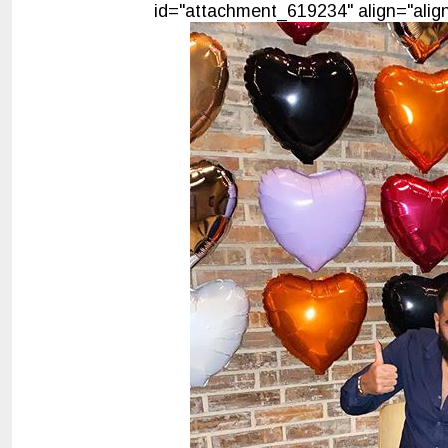
id="attachment_619234" align="align