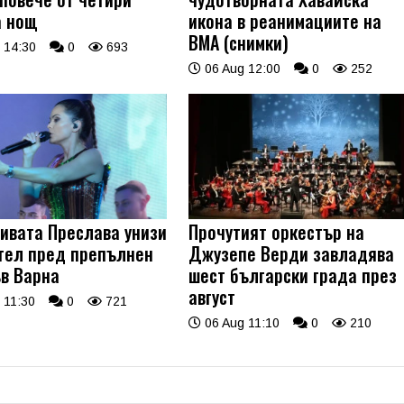
а нощ
икона в реанимациите на
ВМА (снимки)
 14:30
0
693
06 Aug 12:00
0
252
ивата Преслава унизи
Прочутият оркестър на
тел пред препълнен
Джузепе Верди завладява
ъв Варна
шест български града през
август
 11:30
0
721
06 Aug 11:10
0
210