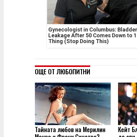
Gynecologist in Columbus: Bladde
Leakage After 50 Comes Down to 1
Thing (Stop Doing This)
ОЩЕ ОТ ЛЮБОПИТНИ
Тайната любов на Мерилин
Кейт Б
Монро и Франк Синатра?
да спи