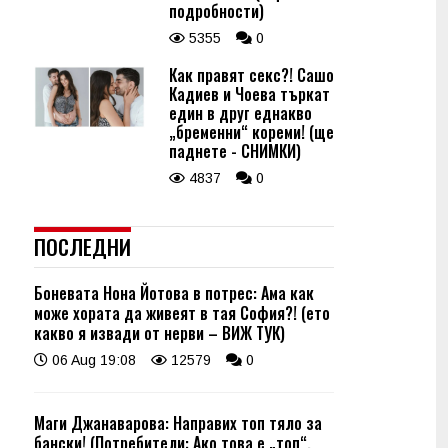
подробности)
5355
0
Как правят секс?! Сашо
Кадиев и Чоева търкат
един в друг еднакво
„бременни“ кореми! (ще
паднете - СНИМКИ)
4837
0
ПОСЛЕДНИ
Боневата Нона Йотова в потрес: Ама как
може хората да живеят в тая София?! (ето
какво я извади от нерви – ВИЖ ТУК)
06 Aug 19:08
12579
0
Маги Джанаварова: Направих топ тяло за
бански! (Потребители: Ако това е „топ“,