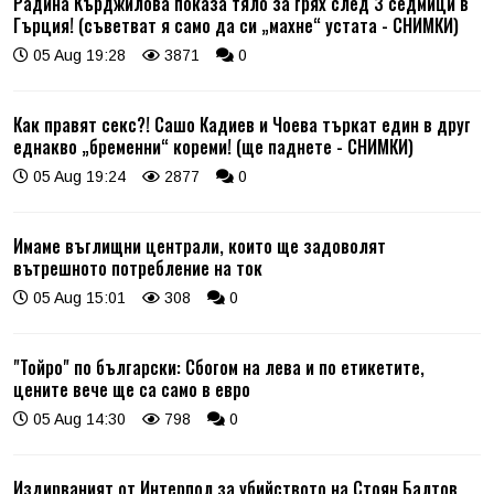
Радина Кърджилова показа тяло за грях след 3 седмици в
Гърция! (съветват я само да си „махне“ устата - СНИМКИ)
05 Aug 19:28
3871
0
Как правят секс?! Сашо Кадиев и Чоева търкат един в друг
еднакво „бременни“ кореми! (ще паднете - СНИМКИ)
05 Aug 19:24
2877
0
Имаме въглищни централи, които ще задоволят
вътрешното потребление на ток
05 Aug 15:01
308
0
"Тойро" по български: Сбогом на лева и по етикетите,
цените вече ще са само в евро
05 Aug 14:30
798
0
Издирваният от Интерпол за убийството на Стоян Балтов