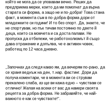
който не мога да се уповавам вечно. Реших да
предприема мерки, които да ми помогнат да върна
старата си форма, а защо не и по-добра! Това стана
факт, в момента съм в по-добра форма дори от
младежките си години! И то без спорт. Да, знаете, че
не спортувам, но пък тичам постоянно по двете й
деца, които са момчета и са доста палави. Не
пропуска да отбележи, че работохолизмът й също
дава отражение и допълва, че е активен човек,
работещ по 12 часа дневно.
„Започнах да следя какво ям, да вечерям по-рано, да
се храня веднъж на ден, т.нар. фастинг. Дори да
получа коментари, че в момента ви се струвам
прекалено слаба, аз ще ви кажа едно – чувствам се
отлично! Желая на всеки от вас да намери своята
рецепта за добра форма. Не забравяйте, че най-
важното е как се чувствате!“.