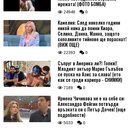
мрежата! (ФОТО БОМБА)
24948
0
Камелия: След няколко години
никой няма да помни Киара,
Селина, Данна, Манна, защото
сополивите тийнове ще пораснат!
(ВИЖ ОЩЕ)
22393
0
Съпруг в Америка ли?! Топки!!
Младият актьор Марио Гълъбов
се пуска на Азис за слава! (ето
как се гради кариера - СНИМКИ)
7189
0
Ирмена Чичикова не е на себе си:
Александра Фейгин потвърди
връзката си с Петър Дочев! (още
подробности)
5033
0