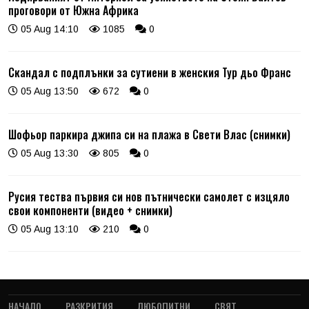
проговори от Южна Африка
05 Aug 14:10
1085
0
Скандал с подплънки за сутиени в женския Тур дьо Франс
05 Aug 13:50
672
0
Шофьор паркира джипа си на плажа в Свети Влас (снимки)
05 Aug 13:30
805
0
Русия тества първия си нов пътнически самолет с изцяло
свои компоненти (видео + снимки)
05 Aug 13:10
210
0
НАЧАЛО
РАЗКРИТИЯ
ЛЮБОПИТНИ
СВЯТ