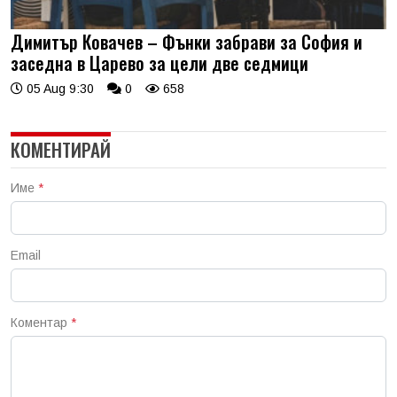
Димитър Ковачев – Фънки забрави за София и
заседна в Царево за цели две седмици
05 Aug 9:30
0
658
КОМЕНТИРАЙ
Име
*
Email
Коментар
*