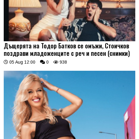
Дъщерята на Тодор Батков се омъжи, Стоичков
поздрави младоженците с реч и песен (снимки)
05 Aug 12:00
0
938