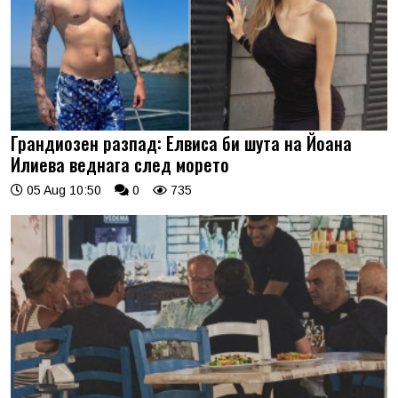
Грандиозен разпад: Елвиса би шута на Йоана
Илиева веднага след морето
05 Aug 10:50
0
735