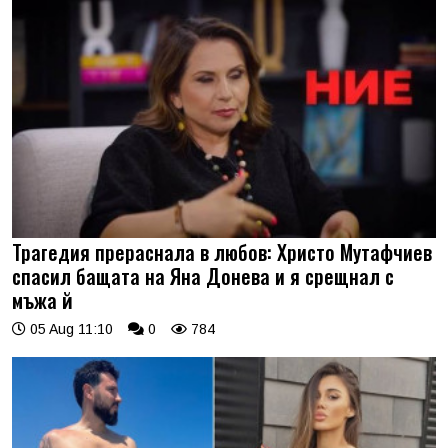
Трагедия прераснала в любов: Христо Мутафчиев
спасил бащата на Яна Донева и я срещнал с
мъжа й
05 Aug 11:10
0
784