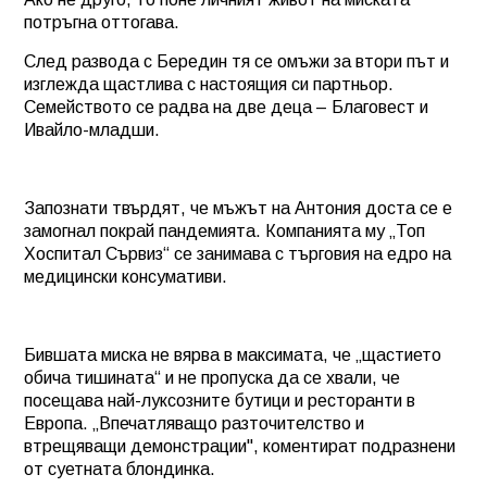
потръгна оттогава.
След развода с Бередин тя се омъжи за втори път и
изглежда щастлива с настоящия си партньор.
Семейството се радва на две деца – Благовест и
Ивайло-младши.
Запознати твърдят, че мъжът на Антония доста се е
замогнал покрай пандемията. Компанията му „Топ
Хоспитал Сървиз“ се занимава с търговия на едро на
медицински консумативи.
Бившата миска не вярва в максимата, че „щастието
обича тишината“ и не пропуска да се хвали, че
посещава най-луксозните бутици и ресторанти в
Европа. „Впечатляващо разточителство и
втрещяващи демонстрации", коментират подразнени
от суетната блондинка.