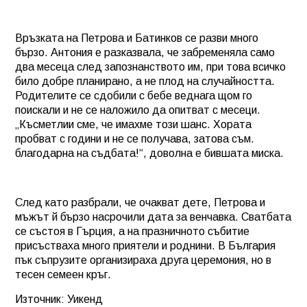
Връзката на Петрова и Батинков се разви много
бързо. Антония е разказвала, че забременяла само
два месеца след запознанството им, при това всичко
било добре планирано, а не плод на случайността.
Родителите се сдобили с бебе веднага щом го
поискали и не се наложило да опитват с месеци.
„Късметлии сме, че имахме този шанс. Хората
пробват с години и не се получава, затова съм.
благодарна на съдбата!“, доволна е бившата миска.
След като разбрали, че очакват дете, Петрова и
мъжът й бързо насрочили дата за венчавка. Сватбата
се състоя в Гърция, а на празничното събитие
присъстваха много приятели и роднини. В България
пък съпрузите организираха друга церемония, но в
тесен семеен кръг.
Източник: Уикенд