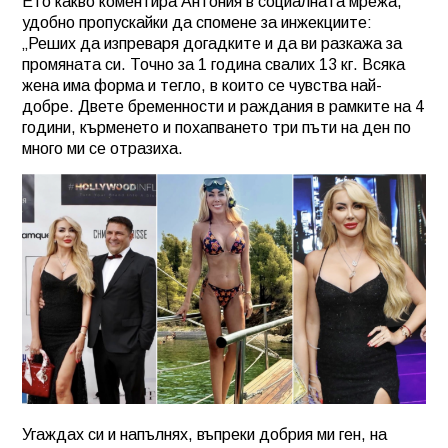
Ето какво коментира Антония в социалната мрежа,
удобно пропускайки да спомене за
инжекциите:
„Реших да изпреваря догадките и да ви разкажа за
промяната си. Точно за 1 година свалих 13 кг. Всяка
жена има форма и тегло, в които се чувства най-
добре. Двете бременности и раждания в рамките на 4
години, кърменето и похапването три пъти на ден по
много ми се отразиха.
Угаждах си и напълнях, въпреки добрия ми ген, на