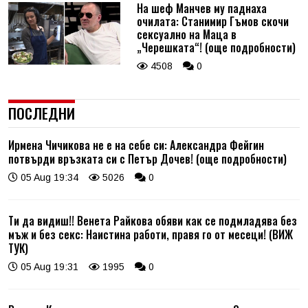
На шеф Манчев му паднаха
очилата: Станимир Гъмов скочи
сексуално на Маца в
„Черешката“! (още подробности)
4508
0
ПОСЛЕДНИ
Ирмена Чичикова не е на себе си: Александра Фейгин
потвърди връзката си с Петър Дочев! (още подробности)
05 Aug 19:34
5026
0
Ти да видиш!! Венета Райкова обяви как се подмладява без
мъж и без секс: Наистина работи, правя го от месеци! (ВИЖ
ТУК)
05 Aug 19:31
1995
0