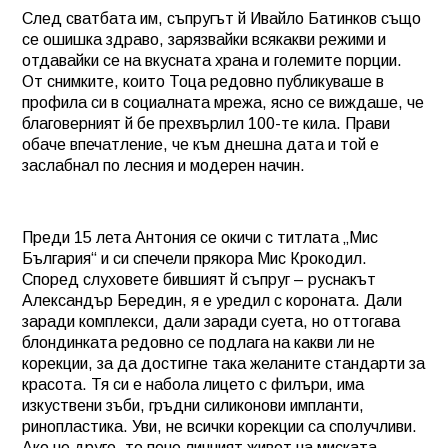
След сватбата им, съпругът й Ивайло Батинков също
се ошишка здраво, зарязвайки всякакви режими и
отдавайки се на вкусната храна и големите порции.
От снимките, които Тоца редовно публикуваше в
профила си в социалната мрежа, ясно се виждаше, че
благоверният й бе прехвърлил 100-те кила. Прави
обаче впечатление, че към днешна дата и той е
заслабнал по лесния и модерен начин.
Преди 15 лета Антония се окичи с титлата „Мис
България“ и си спечели прякора Мис Крокодил.
Според слуховете бившият й съпруг – руснакът
Александър Бередин, я е уредил с короната. Дали
заради комплекси, дали заради суета, но оттогава
блондинката редовно се подлага на какви ли не
корекции, за да достигне така желаните стандарти за
красота. Тя си е набола лицето с филъри, има
изкуствени зъби, гръдни силиконови импланти,
ринопластика. Уви, не всички корекции са сполучливи.
Ако не друго, то поне личният живот на миската