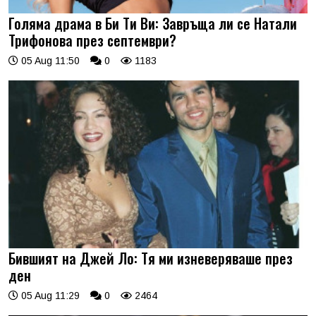
Голяма драма в Би Ти Ви: Завръща ли се Натали
Трифонова през септември?
05 Aug 11:50
0
1183
Бившият на Джей Ло: Тя ми изневеряваше през
ден
05 Aug 11:29
0
2464