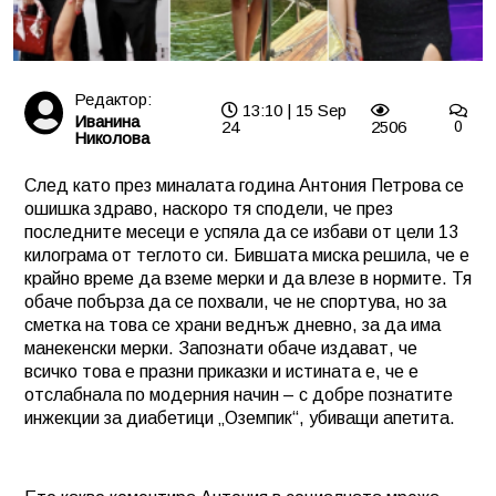
Редактор:
13:10 | 15 Sep
Иванина
24
2506
0
Николова
След като през миналата година Антония Петрова се
ошишка здраво, наскоро тя сподели, че през
последните месеци е успяла да се избави от цели 13
килограма от теглото си. Бившата миска решила, че е
крайно време да вземе мерки и да влезе в нормите. Тя
обаче побърза да се похвали, че не спортува, но за
сметка на това се храни веднъж дневно, за да има
манекенски мерки. Запознати обаче издават, че
всичко това е празни приказки и истината е, че е
отслабнала по модерния начин – с добре познатите
инжекции за диабетици „Оземпик“, убиващи апетита.